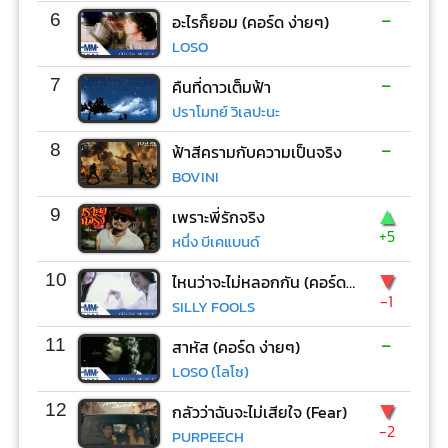
-
6
อะไรก็ยอม (คอร์ด ง่ายๆ)
LOSO
-
7
คืนที่ดาวเต็มฟ้า
ปราโมทย์ วิเลปะนะ
-
8
ฟ้าสีครามกับความเป็นจริง
BOVINI
▲
9
เพราะพี่รักจริง
+5
หนึ่ง บีเคแบนด์
▼
10
ไหนว่าจะไม่หลอกกัน (คอร์ด ง่ายๆ)
-1
SILLY FOOLS
-
11
สาหัส (คอร์ด ง่ายๆ)
LOSO (โลโซ)
▼
12
กลัวว่าฉันจะไม่เสียใจ (Fear)
-2
PURPEECH