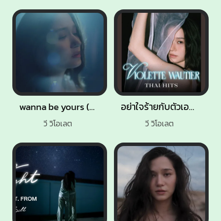
wanna be yours (อยากให้เธอรัก)
อย่าใจร้ายกับตัวเอง (It’s Okay)
วี วิโอเลต
วี วิโอเลต