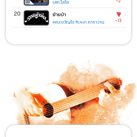
-2
เสก โลโซ
▼
20
ย้ายป่า
-13
คณะขวัญใจ ft.หงา คาราวาน