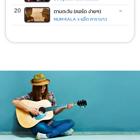
-
20
ตามตะวัน (คอร์ด ง่ายๆ)
NUM KALA x แอ๊ด คาราบาว