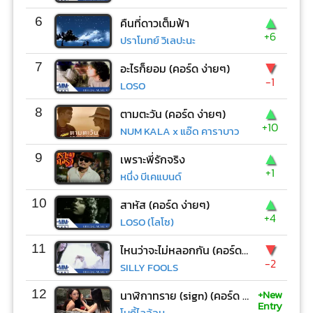
▲
6
คืนที่ดาวเต็มฟ้า
+6
ปราโมทย์ วิเลปะนะ
▼
7
อะไรก็ยอม (คอร์ด ง่ายๆ)
-1
LOSO
▲
8
ตามตะวัน (คอร์ด ง่ายๆ)
+10
NUM KALA x แอ๊ด คาราบาว
▲
9
เพราะพี่รักจริง
+1
หนึ่ง บีเคแบนด์
▲
10
สาหัส (คอร์ด ง่ายๆ)
+4
LOSO (โลโซ)
▼
11
ไหนว่าจะไม่หลอกกัน (คอร์ด ง่ายๆ)
-2
SILLY FOOLS
+New
12
นาฬิกาทราย (sign) (คอร์ด ง่ายๆ)
Entry
โบกี้ไลอ้อน