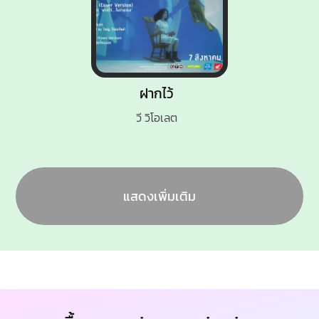
ฝากไว้
วี วิโอเลต
แสดงเพิ่มเติม