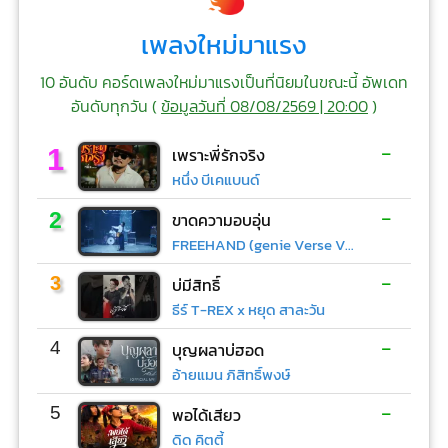
เพลงใหม่มาแรง
10 อันดับ คอร์ดเพลงใหม่มาแรงเป็นที่นิยมในขณะนี้ อัพเดท
อันดับทุกวัน (
ข้อมูลวันที่ 08/08/2569 | 20:00
)
-
1
เพราะพี่รักจริง
หนึ่ง บีเคแบนด์
-
2
ขาดความอบอุ่น
FREEHAND (genie Verse Vol.1)
-
3
บ่มีสิทธิ์
ธีร์ T-REX x หยุด สาละวัน
-
4
บุญผลาบ่ฮอด
อ้ายแมน ภิสิทธิ์พงษ์
-
5
พอได้เสียว
ดิด คิตตี้