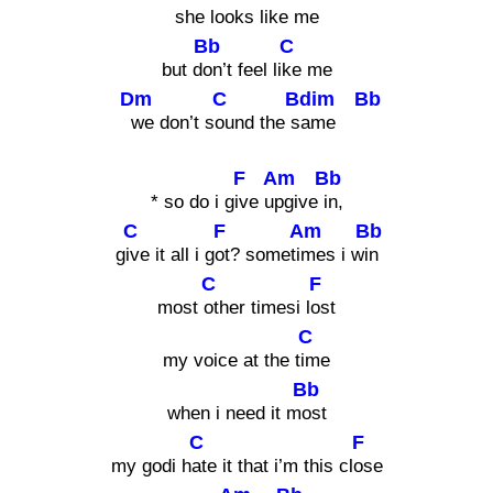
s
he looks li
ke me
Bb
C
but d
on’t feel li
ke me
Dm
C
Bdim
Bb
we don’t s
ound the s
ame
F
Am
Bb
* so do i g
ive u
pgive
in,
C
F
Am
Bb
g
ive it all i g
ot? someti
mes i w
in
C
F
most
other timesi l
ost
C
my voice at the t
ime
Bb
when i need it m
ost
C
F
my godi h
ate it that i’m this cl
ose