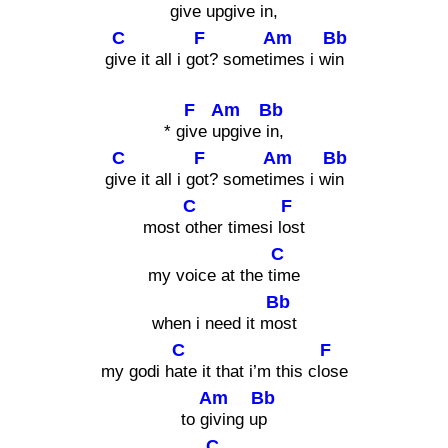
give
upgive
in,
C
F
Am
Bb
g
ive it all i g
ot? someti
mes i w
in
F
Am
Bb
* g
ive u
pgive
in,
C
F
Am
Bb
g
ive it all i g
ot? someti
mes i w
in
C
F
most
other timesi l
ost
C
my voice at the t
ime
Bb
when i need it m
ost
C
F
my godi h
ate it that i’m this cl
ose
Am
Bb
to g
iving u
p
C