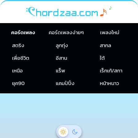
คอร์ดเพลง
คอร์ดเพลงง่ายๆ
เพลงใหม่
สตริง
ลูกทุ่ง
สากล
เพื่อชีวิต
อีสาน
ใต้
เหนือ
แร็พ
เร็กเก้/สกา
ยุค90
แคมป์ปิ้ง
หน้าหนาว