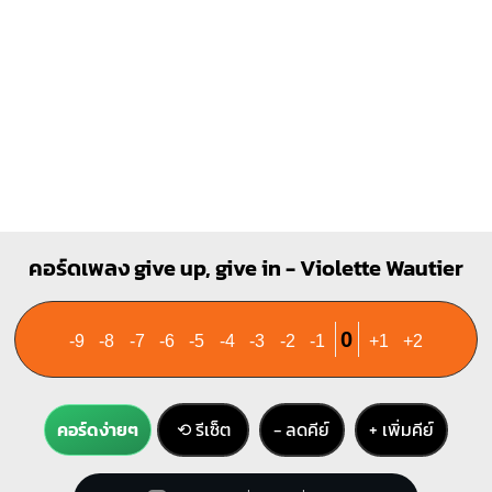
Cm
X
O
X
1
2
1
4
คอร์ดเพลง give up, give in - Violette Wautier
0
-9
-8
-7
-6
-5
-4
-3
-2
-1
+1
+2
คอร์ดง่ายๆ
⟲ รีเซ็ต
− ลดคีย์
+ เพิ่มคีย์