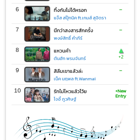
-
6
ทิ้งกันไม่ได้หรอก
แจ๊ส สปุ๊กนิค ft.เกมส์ สุจิตรา
-
7
นึกว่าสงสารสักครั้ง
พงษ์สิทธิ์ คำภีร์
▲
8
แหวนคำ
+2
ต้นฮัก พรมจันทร์
-
9
สิลืมเขาแล้วล่ะ
เน็ค นฤพล ft.Wanmai
+New
10
รักไม่ไหวแล้วโว้ย
Entry
โจอี้ ภูวศิษฐ์