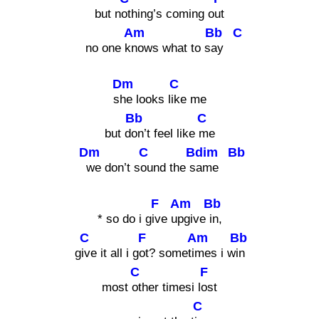
but n
othing’s coming o
ut
Am
Bb
C
no one k
nows what to s
ay
Dm
C
s
he looks l
ike me
Bb
C
but d
on’t feel like
me
Dm
C
Bdim
Bb
we don’t s
ound the s
ame
F
Am
Bb
* so do i g
ive u
pgive
in,
C
F
Am
Bb
g
ive it all i g
ot? someti
mes i w
in
C
F
most
other timesi l
ost
C