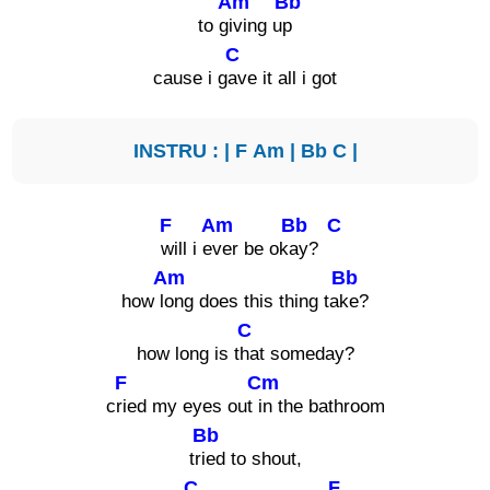
Am
Bb
to g
iving u
p
C
cause i g
ave it all i got
INSTRU : |
F
Am
|
Bb
C
|
F
Am
Bb
C
will i e
ver be ok
ay?
Am
Bb
how l
ong does this thing ta
ke?
C
how long is t
hat someday?
F
Cm
c
ried my eyes out
in the bathroom
Bb
tr
ied to shout,
C
F