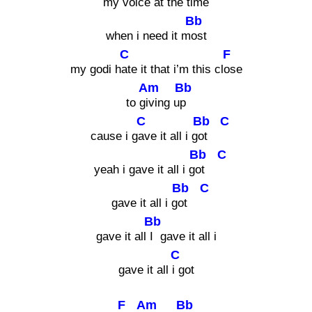
my voice at the t
ime
Bb
when i need it m
ost
C
F
my godi h
ate it that i’m this cl
ose
Am
Bb
to g
iving u
p
C
Bb
C
cause i g
ave it all i g
ot
Bb
C
yeah i gave it all i g
ot
Bb
C
gave it all i g
ot
Bb
gave it all
I gave it all i
C
gave it all
i got
F
Am
Bb