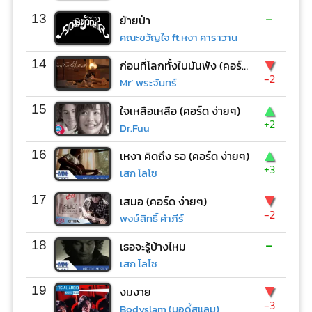
-
13
ย้ายป่า
คณะขวัญใจ ft.หงา คาราวาน
▼
14
ก่อนที่โลกทั้งใบมันพัง (คอร์ด ง่ายๆ)
-2
Mr’ พระจันทร์
▲
15
ใจเหลือเหลือ (คอร์ด ง่ายๆ)
+2
Dr.Fuu
▲
16
เหงา คิดถึง รอ (คอร์ด ง่ายๆ)
+3
เสก โลโซ
▼
17
เสมอ (คอร์ด ง่ายๆ)
-2
พงษ์สิทธิ์ คำภีร์
-
18
เธอจะรู้บ้างไหม
เสก โลโซ
▼
19
งมงาย
-3
Bodyslam (บอดี้สแลม)