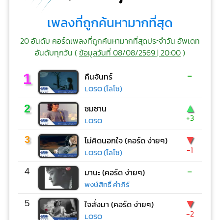
เพลงที่ถูกค้นหามากที่สุด
20 อันดับ คอร์ดเพลงที่ถูกค้นหามากที่สุดประจำวัน อัพเดท
อันดับทุกวัน (
ข้อมูลวันที่ 08/08/2569 | 20:00
)
-
1
คืนจันทร์
LOSO (โลโซ)
▲
2
ซมซาน
+3
LOSO
▼
3
ไม่คิดนอกใจ (คอร์ด ง่ายๆ)
-1
LOSO (โลโซ)
-
4
มานะ (คอร์ด ง่ายๆ)
พงษ์สิทธิ์ คำภีร์
▼
5
ใจสั่งมา (คอร์ด ง่ายๆ)
-2
LOSO