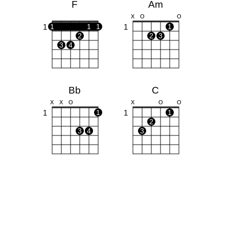
F
Am
X
O
O
1
1
1
1
1
1
2
2
3
3
4
Bb
C
X
X
O
X
O
O
1
1
1
1
2
3
4
3
Dm
Bdim
X
X
O
X
O
1
1
1
1
2
2
3
3
4