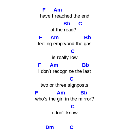
F
Am
h
ave I r
eached the end
Bb
C
of the r
oad?
F
Am
Bb
f
eeling
emptyand the g
as
C
is really l
ow
F
Am
Bb
i don’t
recognize the l
ast
C
two or three s
ignposts
F
Am
Bb
who’s the g
irl in the m
irror?
C
i don’t kn
ow
Dm
C