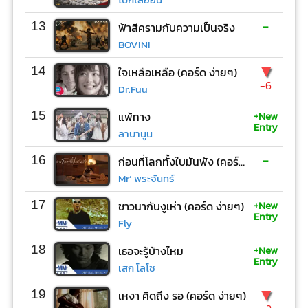
-
13
ฟ้าสีครามกับความเป็นจริง
BOVINI
▼
14
ใจเหลือเหลือ (คอร์ด ง่ายๆ)
-6
Dr.Fuu
+New
15
แพ้ทาง
Entry
ลาบานูน
-
16
ก่อนที่โลกทั้งใบมันพัง (คอร์ด ง่ายๆ)
Mr’ พระจันทร์
+New
17
ชาวนากับงูเห่า (คอร์ด ง่ายๆ)
Entry
Fly
+New
18
เธอจะรู้บ้างไหม
Entry
เสก โลโซ
▼
19
เหงา คิดถึง รอ (คอร์ด ง่ายๆ)