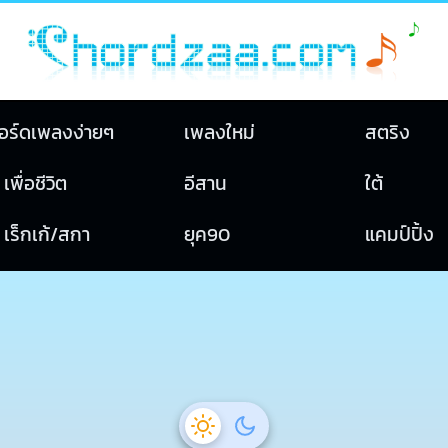
อร์ดเพลงง่ายๆ
เพลงใหม่
สตริง
เพื่อชีวิต
อีสาน
ใต้
เร็กเก้/สกา
ยุค90
แคมป์ปิ้ง