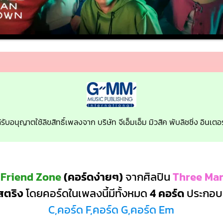
้รับอนุญาตใช้ลิขสิทธิ์เพลงจาก บริษัท จีเอ็มเอ็ม มิวสิค พับลิชชิ่ง อินเ
 Friend Zone
(คอร์ดง่ายๆ)
จากศิลปิน
Three Ma
สตริง
โดยคอร์ดในเพลงนี้มีทั้งหมด
4 คอร์ด
ประกอบ
C,คอร์ด F,คอร์ด G,คอร์ด Em