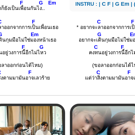
F
G
Em
INSTRU : |
C
F
|
G
Em
| 
ก็ยังเป็นเ
พื่อนกันไ
ง..
C
F
C
F
ลาออกจากการเ
ป็นเพื่อนเธอ
* อยากจะ
ลาออกจากการเ
ป
G
Em
G
E
ดินกุมมือไม่ใช่ม
องหน้าเธอ
อยากจะเ
ดินกุมมือไม่ใช่ม
F
G
C
F
นอยู่วงการ
นี้อีกไม่ไ
หว
คง
ทนอยู่วงการ
นี้อีกไ
อลาออกก่อนได้ไหม)
(ขอลาออกก่อนได้ไ
C
F
C
F
สิ่งตามมามันอ
าจเลวร้าย
แต่ว่า
สิ่งตามมามันอ
าจเ