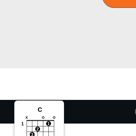
C
X
O
O
1
1
2
3