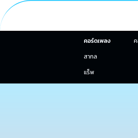
คอร์ดเพลง
ค
สากล
แร็พ