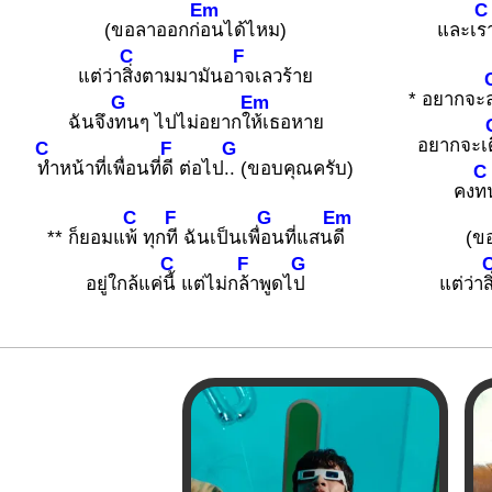
Em
C
(ขอลาออกก่
อนได้ไหม)
และเ
รา
C
F
แต่ว่า
สิ่งตามมามันอ
าจเลวร้าย
* อยากจะ
G
Em
ฉันจึง
ทนๆ ไปไม่อยากใ
ห้เธอหาย
อยากจะเ
C
F
G
ทำหน้าที่เพื่อนที่
ดี ต่อไป
.. (ขอบคุณครับ)
C
คง
ท
C
F
G
Em
** ก็ยอมแ
พ้ ทุก
ที ฉันเป็นเพื่
อนที่แสน
ดี
(ข
C
F
G
อยู่ใกล้แค่
นี้ แต่ไม่ก
ล้าพูดไ
ป
แต่ว่า