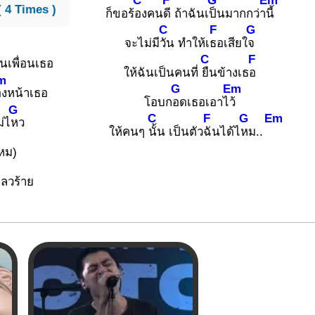
C
F
G
Em
( 4 Times )
ก็ขอร้
องคน
ดี ถ้าฉันเ
ป็นมากกว่า
นี้
C
F
G
จะไม่มี
วัน ทำให้เ
ธอเสียใ
จ
C
F
็นเพื่อนเธอ
ให้ฉันเป็นคนที่
ยืนข้างเธ
อ
m
G
Em
องหน้าเธอ
โอบก
อดเธอเอาไ
ว้
G
C
F
G
Em
ม่ไ
หว
ให้คนๆ
นั้น เป็นตัว
ฉันได้ไ
หม..
หม)
ลวร้าย