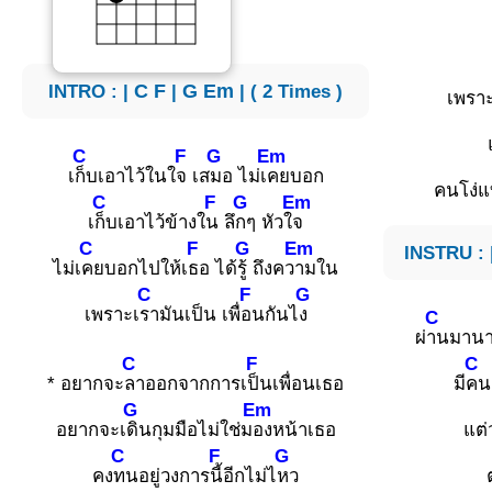
INTRO : |
C
F
|
G
Em
| ( 2 Times )
เพราะ
C
F
G
Em
เ
ก็บเอาไว้ในใ
จ เส
มอ ไม่เ
คยบอก
คนโง่
C
F
G
Em
เ
ก็บเอาไว้ข้างใ
น ลึ
กๆ หัวใ
จ
C
F
G
Em
INSTRU : 
ไม่เ
คยบอกไปให้เ
ธอ ได้
รู้ ถึงคว
ามใน
C
F
G
เพราะเ
รามันเป็น เพื่
อนกันไ
ง
C
ผ่
านมานา
C
F
C
* อยากจะ
ลาออกจากการเ
ป็นเพื่อนเธอ
มี
คน
G
Em
อยากจะเ
ดินกุมมือไม่ใช่ม
องหน้าเธอ
แต่
C
F
G
คง
ทนอยู่วงการ
นี้อีกไม่ไ
หว