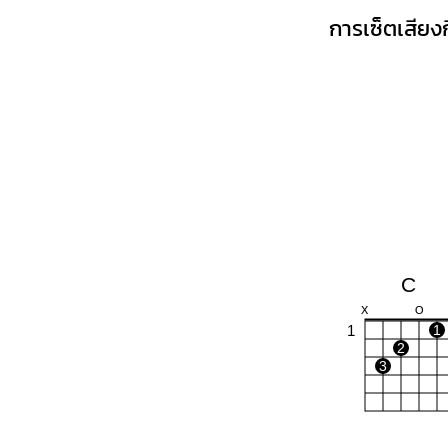
การเซ็ตเสียงก
C
X
O
1
1
2
3