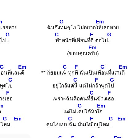
m
G
Em
้เธอหาย
ฉันจึง
ทนๆ ไปไม่อยากใ
ห้เธอหาย
G
C
F
G
อไป
..
ทำหน้าที่เพื่อนที่
ดี ต่อไป
..
Em
(ขอบคุณค
รับ)
G
Em
C
F
G
Em
่
อนที่แสน
ดี
** ก็ยอมแ
พ้ ทุก
ที ฉันเป็นเพื่
อนที่แสน
ดี
G
C
F
G
าพูดไ
ป
อยู่ใกล้แค่
นี้ แต่ไม่ก
ล้าพูดไ
ป
F
C
F
างเ
ธอ
เพราะฉันคือคนที่
ยืนข้างเ
ธอ
m
G
Em
จ
แต่ไม่เ
คยได้หัวใ
จ
G
Em
C
F
G
Em
่ไ
หม..
คนโง่แบบ
ฉัน มันยัง
มีอยู่ไหม
..