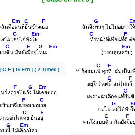
Em
C
F
G
E
ฉันคือ
คนที่
ยืนข้างเ
ธอ
ฉันจึง
ทนๆ ไปไม่อยากใ
ห
G
Em
C
F
แต่ไม่เ
คยได้หัวใ
จ
ทำหน้าที่เพื่อนที่
ดี ต่
C
F
G
Em
Em
แบบ
ฉัน มันยัง
มีอยู่ไ
หม..
(ขอบคุณค
รับ)
C
F
|
C
F
|
G
Em
| ( 2 Times )
** ก็ยอมแ
พ้ ทุก
ที ฉันเป็นเพื
C
F
อยู่ใกล้แค่
นี้ แต่ไม่ก
ล้
F
G
Em
C
นก็หล
ายปีแล้
ว ไม่เ
คยบอก
เพราะฉันคือคนที่
ยืนข้
F
G
G
E
เข้ามาจีบเ
ธอมากม
าย
แต่ไม่เ
คยได้หัวใ
C
F
C
F
ว่าเธอก็ไม่เ
คย ยืนอ
ยู่
คนโง่แบบ
ฉัน มันยัง
มีอยู
G
Em
ตรง
นี้ ไม่เลื
อกใคร