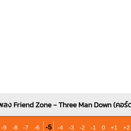
พลง Friend Zone - Three Man Down (คอร์ด
-5
-9
-8
-7
-6
-4
-3
-2
-1
0
+1
+2