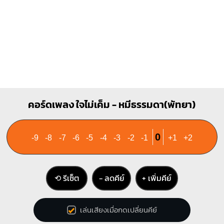
Bm
B7
X
X
O
1
1
1
1
1
2
3
4
2
3
4
คอร์ดเพลง ใจไม่เค็ม - หมีธรรมดา(พัทยา)
0
-9
-8
-7
-6
-5
-4
-3
-2
-1
+1
+2
⟲ รีเซ็ต
− ลดคีย์
+ เพิ่มคีย์
เล่นเสียงเมื่อกดเปลี่ยนคีย์