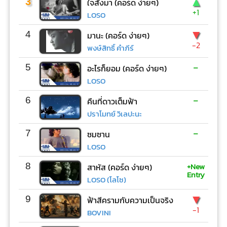
▲
3
ใจสั่งมา (คอร์ด ง่ายๆ)
+1
LOSO
▼
4
มานะ (คอร์ด ง่ายๆ)
-2
พงษ์สิทธิ์ คำภีร์
-
5
อะไรก็ยอม (คอร์ด ง่ายๆ)
LOSO
-
6
คืนที่ดาวเต็มฟ้า
ปราโมทย์ วิเลปะนะ
-
7
ซมซาน
LOSO
+New
8
สาหัส (คอร์ด ง่ายๆ)
Entry
LOSO (โลโซ)
▼
9
ฟ้าสีครามกับความเป็นจริง
-1
BOVINI