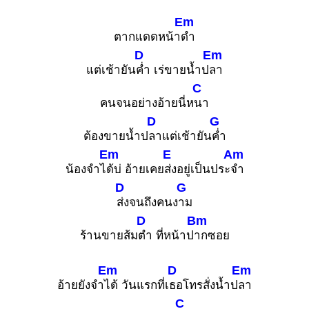
Em
ตากแดดหน้า
ดำ
D
Em
แต่เช้ายัน
ค่ำ เร่ขายน้ำป
ลา
C
คนจนอย่างอ้ายนี่ห
นา
D
G
ต้องขายน้ำป
ลาแต่เช้ายัน
ค่ำ
Em
E
Am
น้องจำไ
ด้บ่ อ้ายเคย
ส่งอยู่เป็นประ
จำ
D
G
ส่งจนถึงคนง
าม
D
Bm
ร้านขายส้ม
ตำ ที่หน้าป
ากซอย
Em
D
Em
อ้ายยังจำ
ได้ วันแรกที่เ
ธอโทรสั่งน้ำป
ลา
C