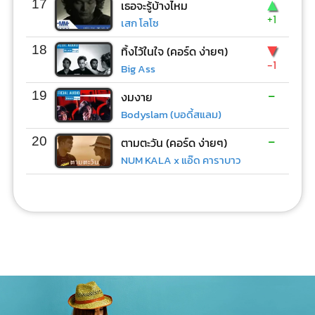
▲
17
เธอจะรู้บ้างไหม
+1
เสก โลโซ
▼
18
ทิ้งไว้ในใจ (คอร์ด ง่ายๆ)
-1
Big Ass
-
19
งมงาย
Bodyslam (บอดี้สแลม)
-
20
ตามตะวัน (คอร์ด ง่ายๆ)
NUM KALA x แอ๊ด คาราบาว