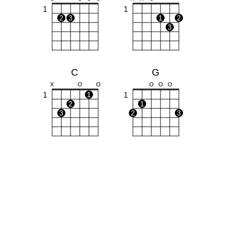
1
1
2
3
1
2
3
C
G
X
O
O
O
O
O
1
1
1
2
1
3
2
3
E
Am
O
O
O
X
O
O
1
1
1
1
2
3
2
3