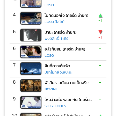
LOSO
▲
4
ไม่คิดนอกใจ (คอร์ด ง่ายๆ)
+1
LOSO (โลโซ)
▼
5
มานะ (คอร์ด ง่ายๆ)
-1
พงษ์สิทธิ์ คำภีร์
-
6
อะไรก็ยอม (คอร์ด ง่ายๆ)
LOSO
-
7
คืนที่ดาวเต็มฟ้า
ปราโมทย์ วิเลปะนะ
-
8
ฟ้าสีครามกับความเป็นจริง
BOVINI
-
9
ไหนว่าจะไม่หลอกกัน (คอร์ด ง่ายๆ)
SILLY FOOLS
▲
10