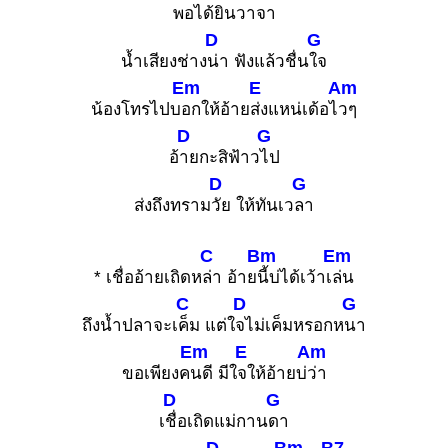
พอได้ยินวา
จา
D
G
น้ำเสียงช่าง
น่า ฟังแล้วชื่น
ใจ
Em
E
Am
น้องโทรไปบ
อกให้อ้าย
ส่งแหน่เด้อไ
วๆ
D
G
อ้
ายกะสิฟ้าว
ไป
D
G
ส่งถึงทราม
วัย ให้ทันเว
ลา
C
Bm
Em
* เชื่ออ้ายเถิดห
ล่า อ้าย
นี้บ่ได้เว้าเ
ล่น
C
D
G
ถึงน้ำปลาจะเ
ค็ม แต่ใ
จไม่เค็มหรอกห
นา
Em
E
Am
ขอเพียงค
นดี มีใ
จให้อ้ายบ่
ว่า
D
G
เ
ชื่อเถิดแม่กาน
ดา
D
Bm
B7