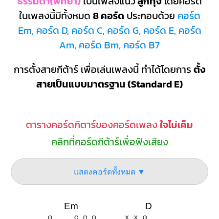
ธรรมดา(พัทยา)
เป็นเพลงแนว
ลูกทุ่ง
โดยคอร์ด
ในเพลงนี้มีทั้งหมด
8 คอร์ด
ประกอบด้วย
คอร์ด
Em, คอร์ด D, คอร์ด C, คอร์ด G, คอร์ด E, คอร์ด
Am, คอร์ด Bm, คอร์ด B7
การตั้งสายกีต้าร์ เพื่อเล่นเพลงนี้ ทำได้โดยการ
ตั้ง
สายเป็นแบบมาตรฐาน (Standard E)
ตารางคอร์ดกีตาร์ของคอร์ดเพลง
ใจไม่เค็ม
คลิกที่คอร์ดกีต้าร์เพื่อฟังเสียง
แสดงคอร์ดทั้งหมด ▼
Em
D
O
O
O
O
X
X
O