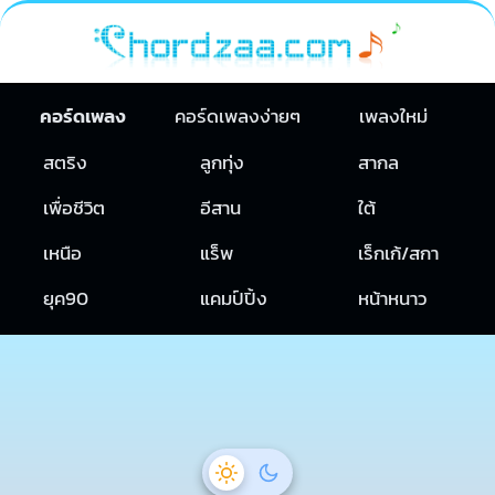
คอร์ดเพลง
คอร์ดเพลงง่ายๆ
เพลงใหม่
สตริง
ลูกทุ่ง
สากล
เพื่อชีวิต
อีสาน
ใต้
เหนือ
แร็พ
เร็กเก้/สกา
ยุค90
แคมป์ปิ้ง
หน้าหนาว