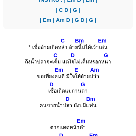
|
C
D
|
G
|
|
Em
|
Am
D
|
G
D
|
G
|
C
Bm
Em
* เชื่ออ้ายเถิดห
ล่า อ้าย
นี้บ่ได้เว้าเ
ล่น
C
D
G
ถึงน้ำปลาจะเ
ค็ม แต่ใ
จไม่เค็มหรอกห
นา
Em
E
Am
ขอเพียงค
นดี มีใจ
ให้อ้ายบ่
ว่า
D
G
เ
ชื่อเถิดแม่กาน
ดา
D
Bm
คนขายน้ำป
ลา ยังบ่มีแ
ฟน
Em
ตากแดดหน้า
ดำ
D
Em