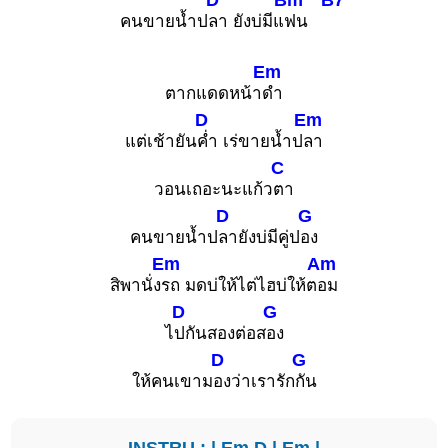
คนขายน้ำป
ลา ยังบ่มีแ
ฟน
Em
ตากแดดหน้า
ดำ
D
Em
แต่เช้ายัน
ค่ำ เร่ขายน้ำป
ลา
C
วอนเถอะนะแก้ว
ตา
D
G
คนขายน้ำป
ลายังบ่มีคู่ป
อง
Em
Am
สิพานั่ง
รถ มดบ่ให้ไต่ไฮบ่ให้ต
อม
D
G
ไ
ปกันสองต่อส
อง
D
G
ให้คนเขาม
องว่าเรารัก
กัน
INSTRU : |
Em
D
|
Em
|