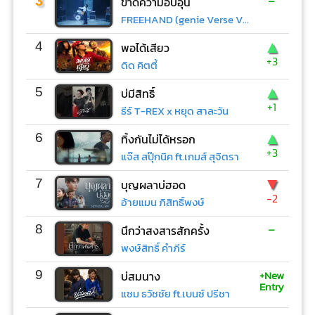
-
3
ขาดความอบอุ่น
FREEHAND (genie Verse Vol.1)
▲
4
พอได้เสียว
+3
ดิด คิตตี้
▲
5
บ่มีสิทธิ์
+1
ธีร์ T-REX x หยุด สาละวัน
▲
6
ทิ้งกันไม่ได้หรอก
+3
แจ๊ส สปุ๊กนิค ft.เกมส์ สุจิตรา
▼
7
บุญผลาบ่ฮอด
-2
อ้ายแมน ภิสิทธิ์พงษ์
-
8
นึกว่าสงสารสักครั้ง
พงษ์สิทธิ์ คำภีร์
+New
9
บ่สมนาง
Entry
แซม ธวัชชัย ft.เบนซ์ ปรีชา