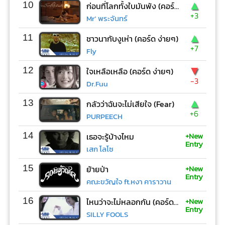
▲
10
ก่อนที่โลกทั้งใบมันพัง (คอร์ด ง่ายๆ)
+3
Mr’ พระจันทร์
▲
11
ชาวนากับงูเห่า (คอร์ด ง่ายๆ)
+7
Fly
▼
12
ใจเหลือเหลือ (คอร์ด ง่ายๆ)
-3
Dr.Fuu
▲
13
กลัวว่าฉันจะไม่เสียใจ (Fear)
+6
PURPEECH
+New
14
เธอจะรู้บ้างไหม
Entry
เสก โลโซ
+New
15
ย้ายป่า
Entry
คณะขวัญใจ ft.หงา คาราวาน
+New
16
ไหนว่าจะไม่หลอกกัน (คอร์ด ง่ายๆ)
Entry
SILLY FOOLS