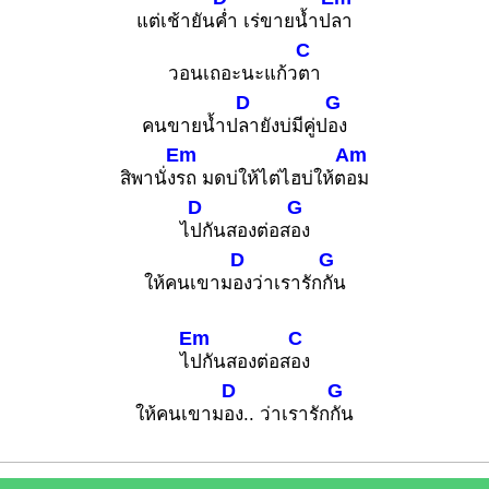
แต่เช้ายัน
ค่ำ เร่ขายน้ำป
ลา
C
วอนเถอะนะแก้ว
ตา
D
G
คนขายน้ำป
ลายังบ่มีคู่ป
อง
Em
Am
สิพานั่ง
รถ มดบ่ให้ไต่ไฮบ่ให้ต
อม
D
G
ไ
ปกันสองต่อส
อง
D
G
ให้คนเขาม
องว่าเรารัก
กัน
Em
C
ไ
ปกันสองต่อส
อง
D
G
ให้คนเขาม
อง.. ว่าเรารัก
กัน