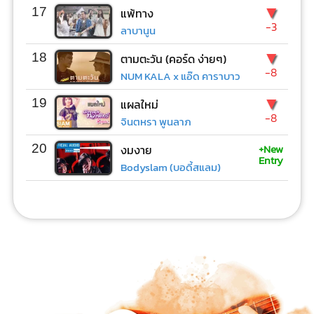
▼
17
แพ้ทาง
-3
ลาบานูน
▼
18
ตามตะวัน (คอร์ด ง่ายๆ)
-8
NUM KALA x แอ๊ด คาราบาว
▼
19
แผลใหม่
-8
จินตหรา พูนลาภ
+New
20
งมงาย
Entry
Bodyslam (บอดี้สแลม)