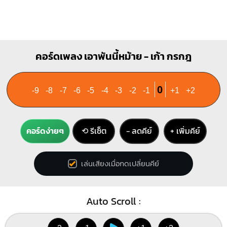
คอร์ดเพลง เอาพันนี้หม้าย - เก้า กรกฎ
0
-9
-8
-7
-6
-5
-4
-3
-2
-1
+1
+2
คอร์ดง่ายๆ
⟲ รีเซ็ต
− ลดคีย์
+ เพิ่มคีย์
เล่นเสียงเมื่อกดเปลี่ยนคีย์
Auto Scroll :