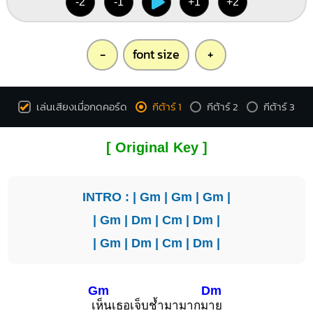
-2
-1
+1
+2
-
font size
+
เล่นเสียงเมื่อกดคอร์ด
กีต้าร์ 1
กีต้าร์ 2
กีต้าร์ 3
[ Original Key ]
INTRO : |
Gm
|
Gm
|
Gm
|
|
Gm
|
Dm
|
Cm
|
Dm
|
|
Gm
|
Dm
|
Cm
|
Dm
|
Gm
Dm
เ
ห็นเธอเจ็บช้ำมามากม
าย