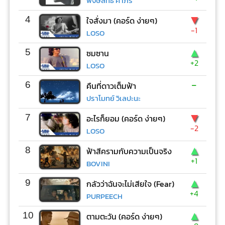
พงษ์สิทธิ์ คำภีร์
▼
4
ใจสั่งมา (คอร์ด ง่ายๆ)
-1
LOSO
▲
5
ซมซาน
+2
LOSO
-
6
คืนที่ดาวเต็มฟ้า
ปราโมทย์ วิเลปะนะ
▼
7
อะไรก็ยอม (คอร์ด ง่ายๆ)
-2
LOSO
▲
8
ฟ้าสีครามกับความเป็นจริง
+1
BOVINI
▲
9
กลัวว่าฉันจะไม่เสียใจ (Fear)
+4
PURPEECH
▲
10
ตามตะวัน (คอร์ด ง่ายๆ)