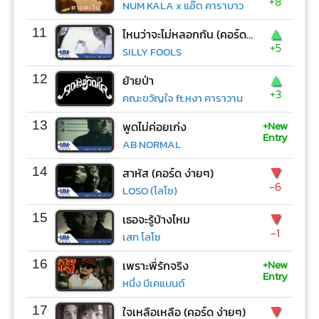
+8
NUM KALA x แอ๊ด คาราบาว
▲
11
ไหนว่าจะไม่หลอกกัน (คอร์ด ง่ายๆ)
+5
SILLY FOOLS
▲
12
ย้ายป่า
+3
คณะขวัญใจ ft.หงา คาราวาน
+New
13
พูดไม่ค่อยเก่ง
Entry
AB NORMAL
▼
14
สาหัส (คอร์ด ง่ายๆ)
-6
LOSO (โลโซ)
▼
15
เธอจะรู้บ้างไหม
-1
เสก โลโซ
+New
16
เพราะพี่รักจริง
Entry
หนึ่ง บีเคแบนด์
▼
17
ใจเหลือเหลือ (คอร์ด ง่ายๆ)