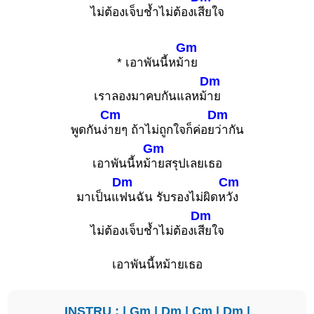
ไม่ต้องเจ็บช้ำไม่ต้องเ
สียใจ
Gm
* เอาพันนี้หม้
าย
Dm
เราลองมาคบกันแลหม้
าย
Cm
Dm
พูดกันง่
ายๆ ถ้าไม่ถูกใจก็ค่อย
ว่ากัน
Gm
เอาพันนี้หม้
ายสรุปเลยเธอ
Dm
Cm
มาเป็นแ
ฟนฉัน รับรองไม่ผิดห
วัง
Dm
ไม่ต้องเจ็บช้ำไม่ต้องเ
สียใจ
เอาพันนี้หม้ายเธอ
INSTRU : |
Gm
|
Dm
|
Cm
|
Dm
|