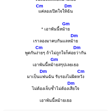
Cm
Dm
แค่ลองเปิดใจให้
ฉัน
Gm
* เอาพันนี้หม้
าย
Dm
เราลองมาคบกันแลหม้
าย
Cm
Dm
พูดกันง่
ายๆ ถ้าไม่ถูกใจก็ค่อย
ว่ากัน
Gm
เอาพันนี้หม้
ายสรุปเลยเธอ
Dm
Cm
มาเป็นแ
ฟนฉัน รับรองไม่ผิดห
วัง
Dm
ไม่ต้องเจ็บช้ำไม่ต้องเ
สียใจ
เอาพันนี้หม้ายเธอ