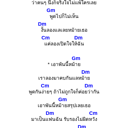
ว่า
คนๆ นึงก็จ
ริงใจไม่แ
พ้ใครเลย
Gm
พูดไปก็ไม่เห็น
Dm
งั้นลองแลเลยหม้ายเธอ
Cm
Dm
แค่ลองเปิดใจให้
ฉัน
Gm
* เอาพันนี้หม้
าย
Dm
เราลองมาคบกันแลหม้
าย
Cm
Dm
พูดกันง่
ายๆ ถ้าไม่ถูกใจก็ค่อย
ว่ากัน
Gm
เอาพันนี้หม้
ายสรุปเลยเธอ
Dm
Cm
มาเป็นแ
ฟนฉัน รับรองไม่ผิดห
วัง
Dm