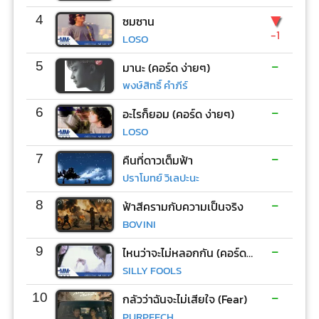
▼
4
ซมซาน
-1
LOSO
-
5
มานะ (คอร์ด ง่ายๆ)
พงษ์สิทธิ์ คำภีร์
-
6
อะไรก็ยอม (คอร์ด ง่ายๆ)
LOSO
-
7
คืนที่ดาวเต็มฟ้า
ปราโมทย์ วิเลปะนะ
-
8
ฟ้าสีครามกับความเป็นจริง
BOVINI
-
9
ไหนว่าจะไม่หลอกกัน (คอร์ด ง่ายๆ)
SILLY FOOLS
-
10
กลัวว่าฉันจะไม่เสียใจ (Fear)
PURPEECH