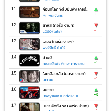
▲
11
ก่อนที่โลกทั้งใบมันพัง (คอร์ด ง่ายๆ)
+1
Mr’ พระจันทร์
▼
12
สาหัส (คอร์ด ง่ายๆ)
-1
LOSO (โลโซ)
-
13
เสมอ (คอร์ด ง่ายๆ)
พงษ์สิทธิ์ คำภีร์
▲
14
ย้ายป่า
+1
คณะขวัญใจ ft.หงา คาราวาน
▼
15
ใจเหลือเหลือ (คอร์ด ง่ายๆ)
-1
Dr.Fuu
▲
16
งมงาย
+3
Bodyslam (บอดี้สแลม)
▼
17
เหงา คิดถึง รอ (คอร์ด ง่ายๆ)
-1