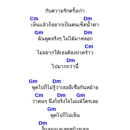
กับความรักครั้งเก่า
Cm
Dm
เ
ห็นแล้วก็อยากเป็นคนเช็ด
น้ำตา
Gm
Dm
ฉันพูดจริงๆ ไม่ได้มาหล
อก
Cm
ไม่อยากให้เธอต้องปวดร้
าว
Dm
ไปมากก
ว่านี้
Gm
Dm
พูดไปก็ไม่รู้
ว่าเธออีเชื่อกันหม้าย
Cm
Dm
Gm
ว่า
คนๆ นึงก็จ
ริงใจไม่แ
พ้ใครเลย
Gm
พูดไปก็ไม่เห็น
Dm
งั้นลองแลเลยหม้ายเธอ