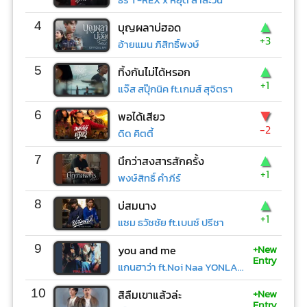
▲
4
บุญผลาบ่ฮอด
+3
อ้ายแมน ภิสิทธิ์พงษ์
▲
5
ทิ้งกันไม่ได้หรอก
+1
แจ๊ส สปุ๊กนิค ft.เกมส์ สุจิตรา
▼
6
พอได้เสียว
-2
ดิด คิตตี้
▲
7
นึกว่าสงสารสักครั้ง
+1
พงษ์สิทธิ์ คำภีร์
▲
8
บ่สมนาง
+1
แซม ธวัชชัย ft.เบนซ์ ปรีชา
+New
9
you and me
Entry
แกนฮาว่า ft.Noi Naa YONLAPA
+New
10
สิลืมเขาแล้วล่ะ
Entry