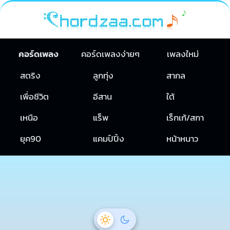
คอร์ดเพลง
คอร์ดเพลงง่ายๆ
เพลงใหม่
สตริง
ลูกทุ่ง
สากล
เพื่อชีวิต
อีสาน
ใต้
เหนือ
แร็พ
เร็กเก้/สกา
ยุค90
แคมป์ปิ้ง
หน้าหนาว