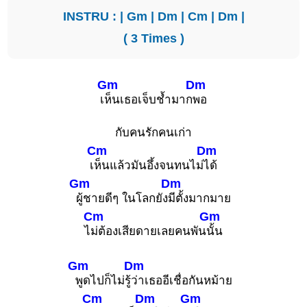
INSTRU : |
Gm
|
Dm
|
Cm
|
Dm
|
( 3 Times )
Gm
Dm
เ
ห็นเธอเจ็บช้ำมาก
พอ
กับคนรักคนเก่า
Cm
Dm
เ
ห็นแล้วมันอึ้งจนทนไม่
ได้
Gm
Dm
ผู้ชายดีๆ ในโลกยัง
มีตั้งมากมาย
Cm
Gm
ไ
ม่ต้องเสียดายเลยคนพัน
นั้น
Gm
Dm
พูดไปก็ไม่รู้
ว่าเธออีเชื่อกันหม้าย
Cm
Dm
Gm