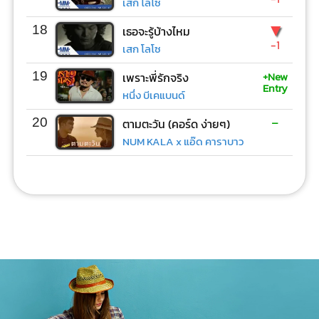
เสก โลโซ
▼
18
เธอจะรู้บ้างไหม
-1
เสก โลโซ
+New
19
เพราะพี่รักจริง
Entry
หนึ่ง บีเคแบนด์
-
20
ตามตะวัน (คอร์ด ง่ายๆ)
NUM KALA x แอ๊ด คาราบาว