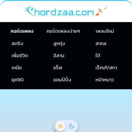
คอร์ดเพลง
คอร์ดเพลงง่ายๆ
เพลงใหม่
สตริง
ลูกทุ่ง
สากล
เพื่อชีวิต
อีสาน
ใต้
เหนือ
แร็พ
เร็กเก้/สกา
ยุค90
แคมป์ปิ้ง
หน้าหนาว