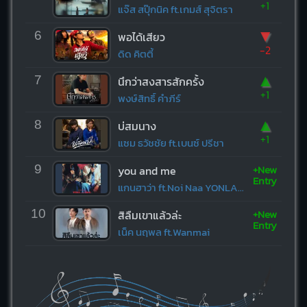
+1
แจ๊ส สปุ๊กนิค ft.เกมส์ สุจิตรา
▼
6
พอได้เสียว
-2
ดิด คิตตี้
▲
7
นึกว่าสงสารสักครั้ง
+1
พงษ์สิทธิ์ คำภีร์
▲
8
บ่สมนาง
+1
แซม ธวัชชัย ft.เบนซ์ ปรีชา
+New
9
you and me
Entry
แกนฮาว่า ft.Noi Naa YONLAPA
+New
10
สิลืมเขาแล้วล่ะ
Entry
เน็ค นฤพล ft.Wanmai