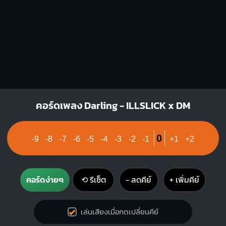
G#m
C#m
X
X
O
4
1
1
1
1
1
1
2
3
3
4
คอร์ดเพลง Darling - ILLSLICK x DM
0
-9
-8
-7
-6
-5
-4
-3
-2
-1
+1
+2
คอร์ดง่ายๆ
⟲ รีเซ็ต
− ลดคีย์
+ เพิ่มคีย์
เล่นเสียงเมื่อกดเปลี่ยนคีย์