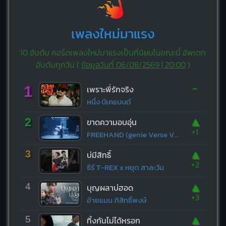
เพลงใหม่มาแรง
10 อันดับ คอร์ดเพลงใหม่มาแรงเป็นที่นิยมในขณะนี้ อัพเดท
อันดับทุกวัน (
ข้อมูลวันที่ 06/08/2569 | 20:00
)
-
1
เพราะพี่รักจริง
หนึ่ง บีเคแบนด์
▲
2
ขาดความอบอุ่น
+1
FREEHAND (genie Verse Vol.1)
▲
3
บ่มีสิทธิ์
+2
ธีร์ T-REX x หยุด สาละวัน
▲
4
บุญผลาบ่ฮอด
+3
อ้ายแมน ภิสิทธิ์พงษ์
▲
5
ทิ้งกันไม่ได้หรอก