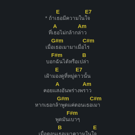
E
E7
* ถ้าเ
ธอมีความในใ
จ
A
Am
ที่เ
ธอไม่กล้ากล่
าว
G#m
C#m
เมื่อเ
ธอเมามาเมื่อไ
ร
F#m
B
บอก
ฉันได้หรือเป
ล่า
E
E7
เฝ้าม
องดูที่หมู่ด
าวนั้น
A
Am
คอยแ
สงอันพร่างพร
าว
G#m
C#m
หากเธอกล้า
พูดแค่ตอนเธอเ
มา
F#m
พูดมันเ
บาๆ
B
E
เมื่อตอนเ
ธอเมาความในใ
จ