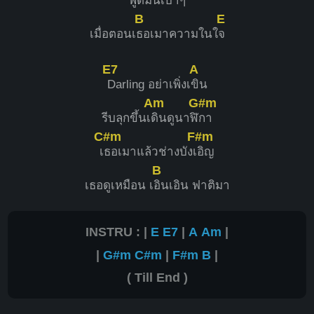
พูดมันเ
บาๆ
B
E
เมื่อตอนเ
ธอเมาความในใ
จ
E7
A
Darling อย่าเพิ่งเ
ขิน
Am
G#m
รีบลุกขึ้นเ
ดินดูนาฬิ
กา
C#m
F#m
เ
ธอเมาแล้วช่างบังเ
อิญ
B
เธอดูเหมือน เ
อินเอิน ฟาติมา
INSTRU : |
E
E7
|
A
Am
|
|
G#m
C#m
|
F#m
B
|
( Till End )