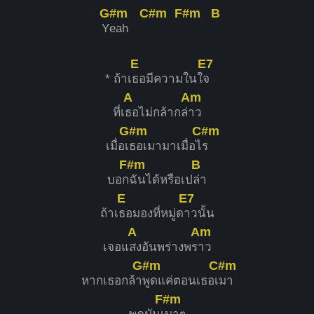
G#m
C#m
F#m
B
Y
eah
E
E7
* ถ้าเ
ธอมีความในใ
จ
A
Am
ที่เ
ธอไม่กล้ากล่
าว
G#m
C#m
เมื่อเ
ธอเมามาเมื่อไ
ร
F#m
B
บอก
ฉันได้หรือเป
ล่า
E
E7
ถ้าเ
ธอมองที่หมู่ด
าวนั้น
A
Am
เจอแ
สงอันพร่างพร
าว
G#m
C#m
หากเธอกล้า
พูดแค่ตอนเธอเ
มา
F#m