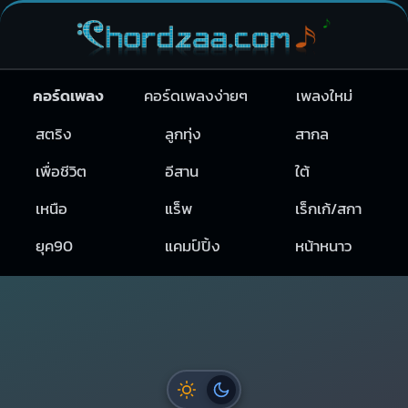
คอร์ดเพลง
คอร์ดเพลงง่ายๆ
เพลงใหม่
สตริง
ลูกทุ่ง
สากล
เพื่อชีวิต
อีสาน
ใต้
เหนือ
แร็พ
เร็กเก้/สกา
ยุค90
แคมป์ปิ้ง
หน้าหนาว