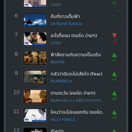
+2
LOSO
-
6
คืนที่ดาวเต็มฟ้า
ปราโมทย์ วิเลปะนะ
▼
7
อะไรก็ยอม (คอร์ด ง่ายๆ)
-2
LOSO
▲
8
ฟ้าสีครามกับความเป็นจริง
+1
BOVINI
▲
9
กลัวว่าฉันจะไม่เสียใจ (Fear)
+4
PURPEECH
▲
10
ตามตะวัน (คอร์ด ง่ายๆ)
+8
NUM KALA x แอ๊ด คาราบาว
▲
11
ไหนว่าจะไม่หลอกกัน (คอร์ด ง่ายๆ)
+5
SILLY FOOLS
▲
12
ย้ายป่า