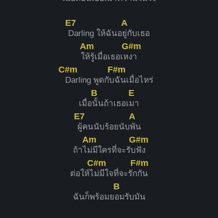
E7
A
Darling ให้ฉันอ
ยู่กับเธอ
Am
G#m
ใ
ห้รู้เมื่อเธอเห
งา
C#m
F#m
Darling พูดกับ
ฉันเมื่อไหร่
B
E
เมื่อ
นั้นถ้าเธอเ
มา
E7
A
ผู้คนนับร้อยนับ
พัน
Am
G#m
ถ้าไ
ม่มีใครที่จะรับ
ฟัง
C#m
F#m
ต่อให้ไ
ม่มีใจที่จะรัก
กัน
B
ฉันก็พร้อมย
อมรับมัน