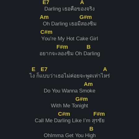
E7
A
Darling เธอคือข
องจริง
Am
G#m
Oh Darling เธอมีส
องซิม
C#m
Y
ou’re My Hot Cake Girl
F#m
B
อยากจะล
องชิม Oh D
arling
E
E7
A
ไ
ง ก็แ
บบว่าเธอไม่ค่อยจะพูดเท่าไ
หร่
Am
Do You Wanna Sm
oke
G#m
With Me Ton
ight
C#m
F#m
Call Me Dar
ling Like I’m สุร
ชัย
B
OhImma Get You Hi
gh