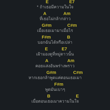
E
E7
* ถ้าเ
ธอมีความในใ
จ
A
Am
ที่เ
ธอไม่กล้ากล่
าว
G#m
C#m
เมื่อเ
ธอเมามาเมื่อไ
ร
F#m
B
บอก
ฉันได้หรือเป
ล่า
E
E7
เฝ้าม
องดูที่หมู่ด
าวนั้น
A
Am
คอยแ
สงอันพร่างพร
าว
G#m
C#m
หากเธอกล้า
พูดแค่ตอนเธอเ
มา
F#m
พูดมันเ
บาๆ
B
E
เมื่อตอนเ
ธอเมาความในใ
จ