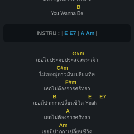
B
You Wanna
Be
INSTRU : |
E
E7
|
A
Am
|
G#m
เธอไม่ประจบประแ
จงพระเจ้า
C#m
ไม่รอหมู่ด
าวมันเปลี่ยนทิศ
F#m
เธอไม่ต้องก
ารศรัทธา
B
E
E7
เธอมีปาก
กาเปลี่ยนชีวิต Y
eah
A
เธอไม่ต้อง
การศรัทธา
Am
เธอมีปาก
กาเปลี่ยนชีวิต