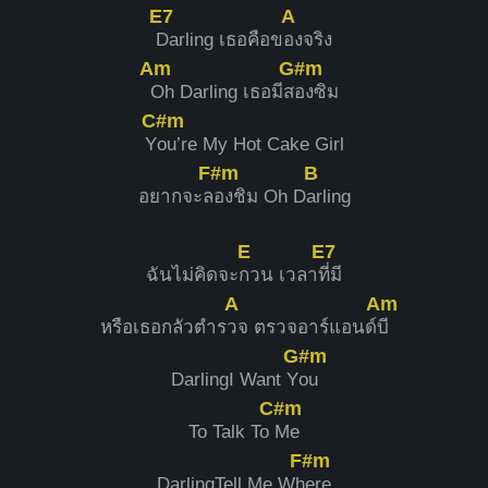
E7
A
Darling เธอคือข
องจริง
Am
G#m
Oh Darling เธอมีส
องซิม
C#m
Y
ou’re My Hot Cake Girl
F#m
B
อยากจะล
องชิม Oh D
arling
E
E7
ฉันไม่คิดจะ
กวน เวลา
ที่มี
A
Am
หรือเธอกลัวตำร
วจ ตรวจอาร์แอนด์
บี
G#m
DarlingI Want Y
ou
C#m
To Talk To
Me
F#m
DarlingTell Me Wh
ere