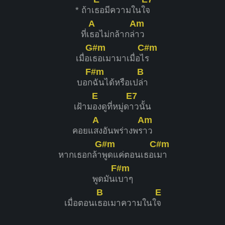
* ถ้าเ
ธอมีความในใ
จ
A
Am
ที่เ
ธอไม่กล้ากล่
าว
G#m
C#m
เมื่อเ
ธอเมามาเมื่อไ
ร
F#m
B
บอก
ฉันได้หรือเป
ล่า
E
E7
เฝ้าม
องดูที่หมู่ด
าวนั้น
A
Am
คอยแ
สงอันพร่างพร
าว
G#m
C#m
หากเธอกล้า
พูดแค่ตอนเธอเ
มา
F#m
พูดมันเ
บาๆ
B
E
เมื่อตอนเ
ธอเมาความในใ
จ