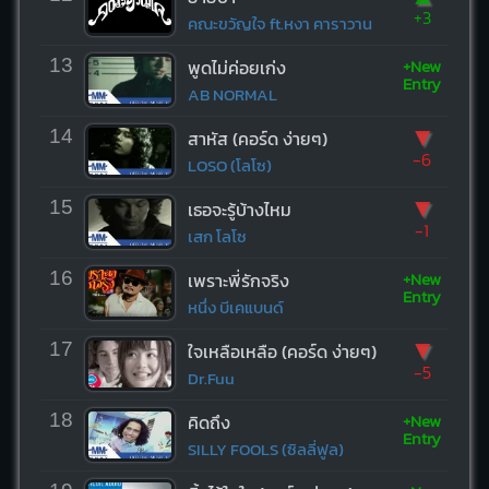
+3
คณะขวัญใจ ft.หงา คาราวาน
+New
13
พูดไม่ค่อยเก่ง
Entry
AB NORMAL
▼
14
สาหัส (คอร์ด ง่ายๆ)
-6
LOSO (โลโซ)
▼
15
เธอจะรู้บ้างไหม
-1
เสก โลโซ
+New
16
เพราะพี่รักจริง
Entry
หนึ่ง บีเคแบนด์
▼
17
ใจเหลือเหลือ (คอร์ด ง่ายๆ)
-5
Dr.Fuu
+New
18
คิดถึง
Entry
SILLY FOOLS (ซิลลี่ฟูล)