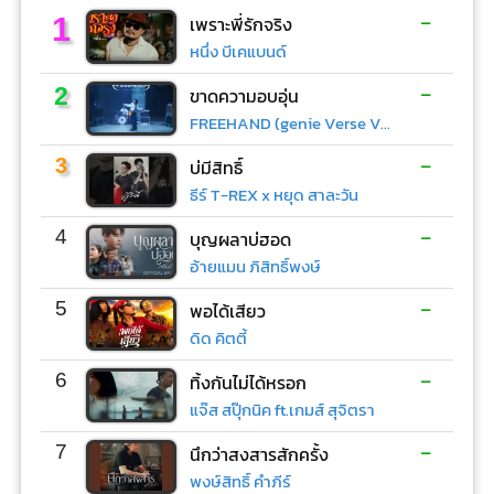
-
1
เพราะพี่รักจริง
หนึ่ง บีเคแบนด์
-
2
ขาดความอบอุ่น
FREEHAND (genie Verse Vol.1)
-
3
บ่มีสิทธิ์
ธีร์ T-REX x หยุด สาละวัน
-
4
บุญผลาบ่ฮอด
อ้ายแมน ภิสิทธิ์พงษ์
-
5
พอได้เสียว
ดิด คิตตี้
-
6
ทิ้งกันไม่ได้หรอก
แจ๊ส สปุ๊กนิค ft.เกมส์ สุจิตรา
-
7
นึกว่าสงสารสักครั้ง
พงษ์สิทธิ์ คำภีร์