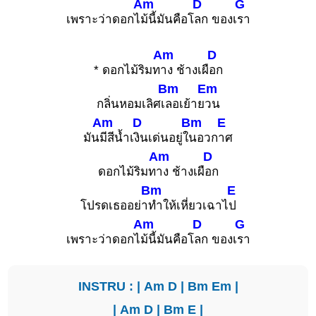
Am
D
G
เพราะว่าดอกไ
ม้นี้มันคือโ
ลก ของเ
รา
Am
D
* ดอกไม้ริมท
าง ช้างเผื
อก
Bm
Em
กลิ่นหอมเลิศเ
ลอเย้าย
วน
Am
D
Bm
E
มัน
มีสีน้ำเ
งินเด่นอยู่ใ
นอวก
าศ
Am
D
ดอกไม้ริมท
าง ช้างเผื
อก
Bm
E
โปรดเธออย่า
ทำให้เหี่ยวเฉาไ
ป
Am
D
G
เพราะว่าดอกไ
ม้นี้มันคือโ
ลก ของเ
รา
INSTRU : |
Am
D
|
Bm
Em
|
|
Am
D
|
Bm
E
|