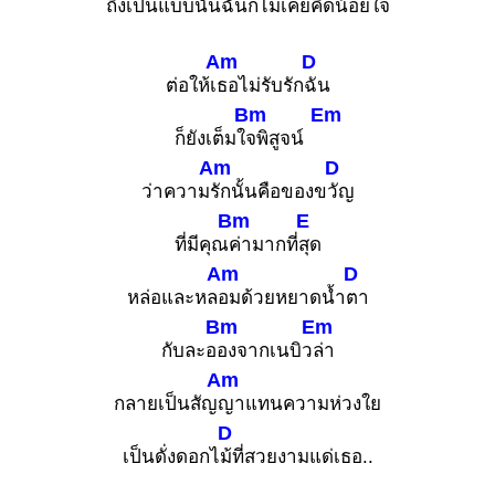
ถึงเป็นแบบ
นั้นฉันก็ไม่เ
คยคิดน้อยใ
จ
Am
D
ต่อให้เ
ธอไม่รับรัก
ฉัน
Bm
Em
ก็ยังเต็มใ
จพิสูจน์
Am
D
ว่าความ
รักนั้นคือของข
วัญ
Bm
E
ที่มีคุณ
ค่ามากที่
สุด
Am
D
หล่อและหล
อมด้วยหยาดน้ำ
ตา
Bm
Em
กับละอ
องจากเนบิว
ล่า
Am
กลายเป็นสัญ
ญาแทนความห่วงใย
D
เป็นดั่งดอกไ
ม้ที่สวยงามแด่เธอ..