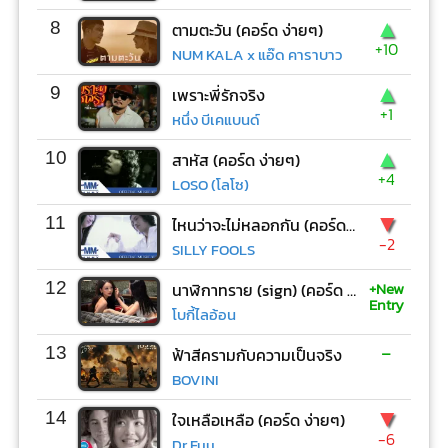
▲
8
ตามตะวัน (คอร์ด ง่ายๆ)
+10
NUM KALA x แอ๊ด คาราบาว
▲
9
เพราะพี่รักจริง
+1
หนึ่ง บีเคแบนด์
▲
10
สาหัส (คอร์ด ง่ายๆ)
+4
LOSO (โลโซ)
▼
11
ไหนว่าจะไม่หลอกกัน (คอร์ด ง่ายๆ)
-2
SILLY FOOLS
+New
12
นาฬิกาทราย (sign) (คอร์ด ง่ายๆ)
Entry
โบกี้ไลอ้อน
-
13
ฟ้าสีครามกับความเป็นจริง
BOVINI
▼
14
ใจเหลือเหลือ (คอร์ด ง่ายๆ)
-6
Dr.Fuu