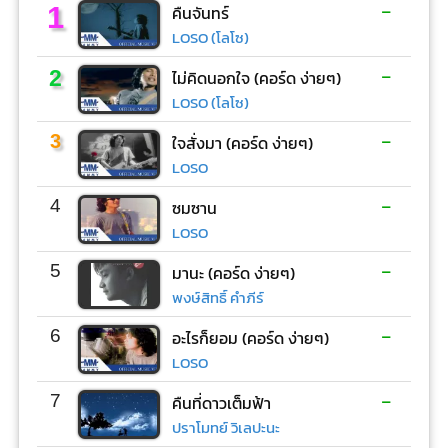
-
1
คืนจันทร์
LOSO (โลโซ)
-
2
ไม่คิดนอกใจ (คอร์ด ง่ายๆ)
LOSO (โลโซ)
-
3
ใจสั่งมา (คอร์ด ง่ายๆ)
LOSO
-
4
ซมซาน
LOSO
-
5
มานะ (คอร์ด ง่ายๆ)
พงษ์สิทธิ์ คำภีร์
-
6
อะไรก็ยอม (คอร์ด ง่ายๆ)
LOSO
-
7
คืนที่ดาวเต็มฟ้า
ปราโมทย์ วิเลปะนะ