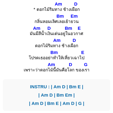
Am
D
* ดอกไม้ริมท
าง ช้างเผื
อก
Bm
Em
กลิ่นหอมเลิศเ
ลอเย้าย
วน
Am
D
Bm
E
มัน
มีสีน้ำเ
งินเด่นอยู่ใ
นอวก
าศ
Am
D
ดอกไม้ริมท
าง ช้างเผื
อก
Bm
E
โปรดเธออย่า
ทำให้เหี่ยวเฉาไ
ป
Am
D
G
เพราะว่าดอกไ
ม้นี้มันคือโ
ลก ของเ
รา
INSTRU : |
Am
D
|
Bm
E
|
|
Am
D
|
Bm
Em
|
|
Am
D
|
Bm
E
|
Am
D
|
G
|