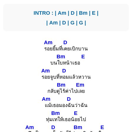
INTRO : |
Am
|
D
|
Bm
|
E
|
|
Am
|
D
|
G
|
G
|
Am
D
ร
อยยิ้มที่เ
คยเบิกบาน
Bm
E
บนใ
บหน้าเธอ
Am
D
ร
อยจูบที่ห
อมแล้วหวาน
Bm
Em
กลับดู
ไร้ค่าไปเ
ลย
Am
D
แม้เธอมอง
ฉันว่าฉัน
Bm
E
ทุ่มเ
ทให้เธอน้
อยไป
Am
D
Bm
E