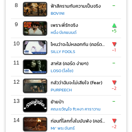
-
8
ฟ้าสีครามกับความเป็นจริง
BOVINI
▲
9
เพราะพี่รักจริง
+5
หนึ่ง บีเคแบนด์
▼
10
ไหนว่าจะไม่หลอกกัน (คอร์ด ง่ายๆ)
-1
SILLY FOOLS
-
11
สาหัส (คอร์ด ง่ายๆ)
LOSO (โลโซ)
▼
12
กลัวว่าฉันจะไม่เสียใจ (Fear)
-2
PURPEECH
-
13
ย้ายป่า
คณะขวัญใจ ft.หงา คาราวาน
▼
14
ก่อนที่โลกทั้งใบมันพัง (คอร์ด ง่ายๆ)
-2
Mr’ พระจันทร์