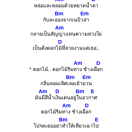
หล่อและหล
อมด้วยหยาดน้ำ
ตา
Bm
Em
กับละอ
องจากเนบิว
ล่า
Am
กลายเป็นสัญ
ญาแทนความห่วงใย
D
เป็นดั่งดอกไ
ม้ที่สวยงามแด่เธอ..
Am
D
* ดอกไม้.. ดอกไม้ริมท
าง ช้างเผื
อก
Bm
Em
กลิ่นหอมเลิศเ
ลอเย้าย
วน
Am
D
Bm
E
มัน
มีสีน้ำเ
งินเด่นอยู่ใ
นอวก
าศ
Am
D
ดอกไม้ริมท
าง ช้างเผื
อก
Bm
E
โปรดเธออย่า
ทำให้เหี่ยวเฉาไ
ป