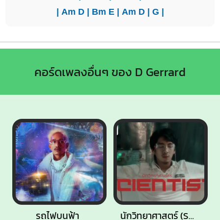
|
Am
D
|
Bm
E
|
Am
D
|
G
|
คอร์ดเพลงอื่นๆ ของ D Gerrard
รถไฟบนฟ้า
นักวิทยาศาสตร์ (Scientist)