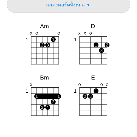
แสดงคอร์ดทั้งหมด ▼
Am
D
X
O
O
X
X
O
1
1
1
2
3
1
2
3
Bm
E
X
O
O
O
1
1
1
1
1
2
3
2
3
4
G
Em
O
O
O
O
O
O
O