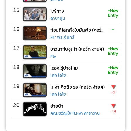
+New
15
แพ้ทาง
Entry
ลาบานูน
-
16
ก่อนที่โลกทั้งใบมันพัง (คอร์ด ง่ายๆ)
Mr’ พระจันทร์
+New
17
ชาวนากับงูเห่า (คอร์ด ง่ายๆ)
Entry
Fly
+New
18
เธอจะรู้บ้างไหม
Entry
เสก โลโซ
▼
19
เหงา คิดถึง รอ (คอร์ด ง่ายๆ)
-2
เสก โลโซ
▼
20
ย้ายป่า
-13
คณะขวัญใจ ft.หงา คาราวาน