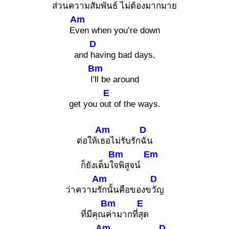
ส่
วนความสัมพันธ์ ไ
ม่ต้องมากมาย
Am
E
ven when you’re down
D
and
having bad days,
Bm
I
'll be around
E
get you o
ut of the ways.
Am
D
ต่อให้เ
ธอไม่รับรัก
ฉัน
Bm
Em
ก็ยังเต็มใ
จพิสูจน์
Am
D
ว่าความ
รักนั้นคือของข
วัญ
Bm
E
ที่มีคุณ
ค่ามากที่
สุด
Am
D