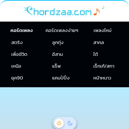
คอร์ดเพลง
คอร์ดเพลงง่ายๆ
เพลงใหม่
สตริง
ลูกทุ่ง
สากล
เพื่อชีวิต
อีสาน
ใต้
เหนือ
แร็พ
เร็กเก้/สกา
ยุค90
แคมป์ปิ้ง
หน้าหนาว