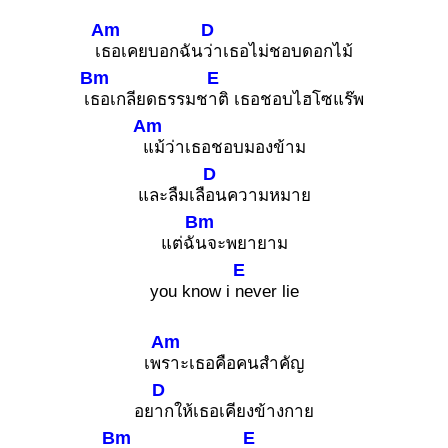
Am
D
เ
ธอเคยบอกฉัน
ว่าเธอไม่ชอบดอกไม้
Bm
E
เ
ธอเกลียดธรรมช
าติ เธอชอบไฮโซแร๊พ
Am
แม้ว่าเธอชอบมองข้าม
D
และลืมเลื
อนความหมาย
Bm
แต่ฉั
นจะพยายาม
E
you know i
never lie
Am
เพ
ราะเธอคือคนสำคัญ
D
อย
ากให้เธอเคียงข้างกาย
Bm
E