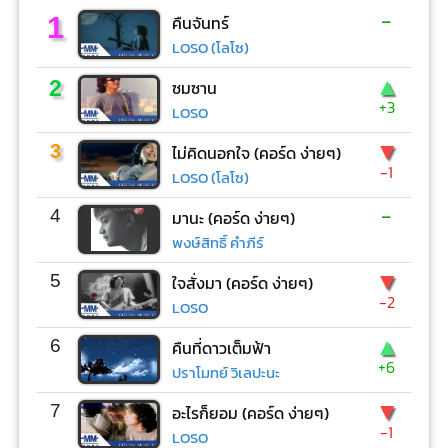
-
1
คืนจันทร์
LOSO (โลโซ)
▲
2
ซมซาน
+3
LOSO
▼
3
ไม่คิดนอกใจ (คอร์ด ง่ายๆ)
-1
LOSO (โลโซ)
-
4
มานะ (คอร์ด ง่ายๆ)
พงษ์สิทธิ์ คำภีร์
▼
5
ใจสั่งมา (คอร์ด ง่ายๆ)
-2
LOSO
▲
6
คืนที่ดาวเต็มฟ้า
+6
ปราโมทย์ วิเลปะนะ
▼
7
อะไรก็ยอม (คอร์ด ง่ายๆ)
-1
LOSO