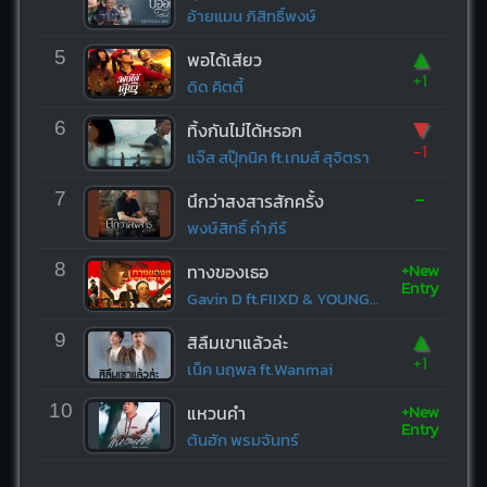
อ้ายแมน ภิสิทธิ์พงษ์
▲
5
พอได้เสียว
+1
ดิด คิตตี้
▼
6
ทิ้งกันไม่ได้หรอก
-1
แจ๊ส สปุ๊กนิค ft.เกมส์ สุจิตรา
-
7
นึกว่าสงสารสักครั้ง
พงษ์สิทธิ์ คำภีร์
+New
8
ทางของเธอ
Entry
Gavin D ft.FIIXD & YOUNGOHM
▲
9
สิลืมเขาแล้วล่ะ
+1
เน็ค นฤพล ft.Wanmai
+New
10
แหวนคำ
Entry
ต้นฮัก พรมจันทร์