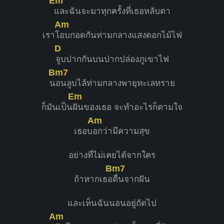
Em
และฉันจะมาทุกครั้งที่เธอหลับตา
Am
เราโ
อบกอดกันท่ามกลางแสงดอกไม้ไฟ
D
จูบปากกันบนปากปล่องภูเขาไฟ
Bm7
น
อนลูบไล้ท่ามกลางพายุทะเลทราย
Em
ก็มันเป็น
ฝันของเธอ จะทำอะไรก็ตามใจ
Am
เธอบ
อกว่ามีความสุข
อย่างที่ไม่เคยได้จากใคร
Bm7
ถ้าหากเธอ
ตื่นจากฝัน
และเห็นฉันนอนอยู่ถัดไป
Am