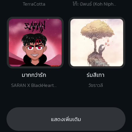
TerraCotta
โก๊ะ นิพนธ์ (Koh Niphon)
มากกว่ารัก
ร่มสีเทา
SARAN X BlackHeart (REMIX VERSION)
วัชราวลี
แสดงเพิ่มเติม