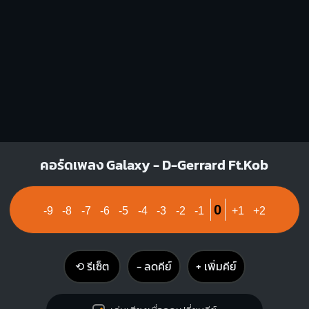
F#
G
O
O
O
1
1
1
1
1
1
2
2
3
3
4
Bm
E
คอร์ดเพลง Galaxy - D-Gerrard Ft.Kob
X
O
O
O
1
1
1
1
1
2
3
0
-9
-8
-7
-6
-5
-4
-3
-2
-1
+1
+2
2
3
4
⟲ รีเซ็ต
− ลดคีย์
+ เพิ่มคีย์
C#m7
F#m
X
O
O
1
1
1