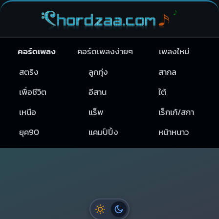
คอร์ดเพลง
คอร์ดเพลงง่ายๆ
เพลงใหม่
สตริง
ลูกทุ่ง
สากล
เพื่อชีวิต
อีสาน
ใต้
เหนือ
แร็พ
เร็กเก้/สกา
ยุค90
แคมป์ปิ้ง
หน้าหนาว