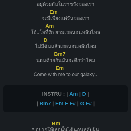
อยู่ด้วยกั
นในราชวังของเรา
Em
จะมีเ
พียงแค่วันของเรา
Am
โอ้..โอที่
รัก ยามเธอนอนหลับไหล
D
ไม่มี
ฉันแล้วเธอนอนหลับไหม
Bm7
นอนด้วยกั
นมันจะดีกว่าไหม
Em
Come with
me to our galaxy..
INSTRU : |
Am
|
D
|
|
Bm7
|
Em
F
F#
|
G
F#
|
Bm
* อยากให้เ
ธอนั้นได้นอนหลับฝัน