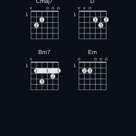
Cmaj7
D
X
O
O
O
X
X
O
1
1
1
1
2
2
3
Bm7
Em
X
O
O
O
O
1
1
1
1
1
2
3
2
3
Am
F
X
O
O
1
1
1
1
1
1
2
3
2
3
4