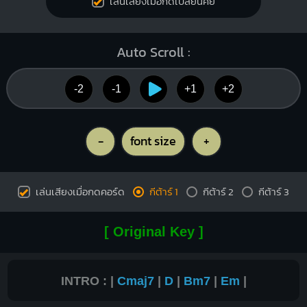
เล่นเสียงเมื่อกดเปลี่ยนคีย์
2
1
1
1
1
4
3
4
Auto Scroll :
-2
-1
+1
+2
-
font size
+
เล่นเสียงเมื่อกดคอร์ด
กีต้าร์ 1
กีต้าร์ 2
กีต้าร์ 3
[ Original Key ]
INTRO : |
Cmaj7
|
D
|
Bm7
|
Em
|