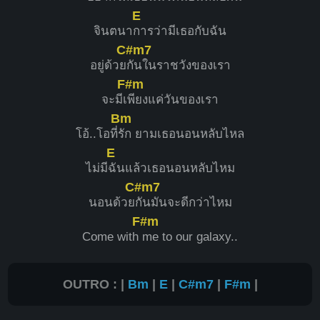
E
จินตนา
การว่ามีเธอกับฉัน
C#m7
อยู่ด้วย
กันในราชวังของเรา
F#m
จะมีเ
พียงแค่วันของเรา
Bm
โอ้..โอที่
รัก ยามเธอนอนหลับไหล
E
ไม่มี
ฉันแล้วเธอนอนหลับไหม
C#m7
นอนด้วย
กันมันจะดีกว่าไหม
F#m
Come with
me to our galaxy..
OUTRO : |
Bm
|
E
|
C#m7
|
F#m
|