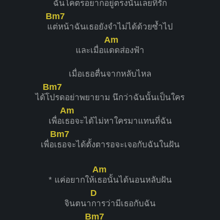
ฉันโคตรอยากอยู่ตรงนั้นเลยที่รัก
Bm7
แ
ต่หน้าฉันเธอยังจำไม่ได้ด้วยซ้ำไป
Am
และเมื่อแ
ดดส่องฟ้า
เมื่อเธอตื่นจากหลับไหล
Bm7
ได้โ
ปรดอย่าพยายาม นึกว่าฉันนั้นเป็นใคร
Am
เพื่อเ
ธอจะได้ไม่หาใครมาแทนที่ฉัน
Bm7
เพื่อเ
ธอจะได้ตั้งตารอจะเจอกับฉันในฝัน
Am
* แค่อยากให้เ
ธอนั้นได้นอนหลับฝัน
D
จินตนา
การว่ามีเธอกับฉัน
Bm7