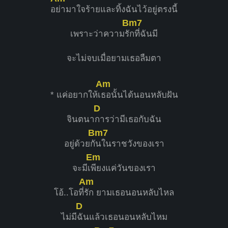
อ
ย่ามาใจร้ายและทิ้งฉันไว้อยู่ตรงนี้
Bm7
เพราะว่าความรั
กที่ฉันมี
จะไม่จบเมื่อยามเธอลืมตา
Am
* แค่อยากให้เ
ธอนั้นได้นอนหลับฝัน
D
จินตนา
การว่ามีเธอกับฉัน
Bm7
อยู่ด้วยกั
นในราชวังของเรา
Em
จะมีเ
พียงแค่วันของเรา
Am
โอ้..โอที่
รัก ยามเธอนอนหลับไหล
D
ไม่มี
ฉันแล้วเธอนอนหลับไหม