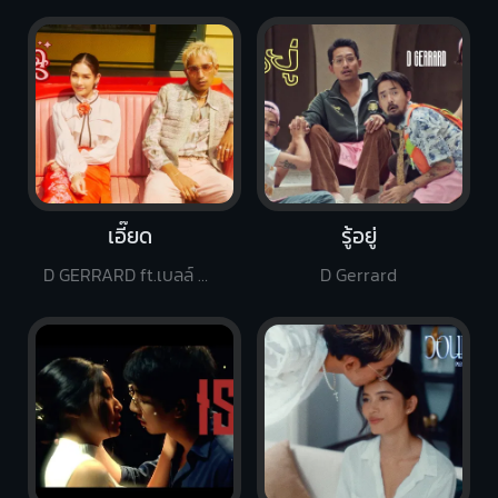
เอี๊ยด
รู้อยู่
D GERRARD ft.เบลล์ นิภาดา
D Gerrard