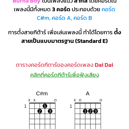
Burna Boy
เป็นเพลงแนว
สากล
โดยคอร์ดใน
เพลงนี้มีทั้งหมด
3 คอร์ด
ประกอบด้วย
คอร์ด
C#m, คอร์ด A, คอร์ด B
การตั้งสายกีต้าร์ เพื่อเล่นเพลงนี้ ทำได้โดยการ
ตั้ง
สายเป็นแบบมาตรฐาน (Standard E)
ตารางคอร์ดกีตาร์ของคอร์ดเพลง
Dai Dai
คลิกที่คอร์ดกีต้าร์เพื่อฟังเสียง
C#m
A
X
X
O
X
O
O
1
1
1
2
3
1
2
3