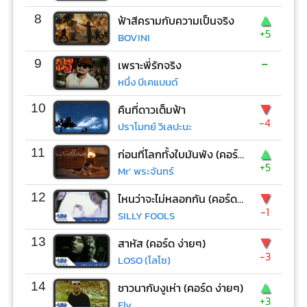
▲
8
ฟ้าสีครามกับความเป็นจริง
+5
BOVINI
-
9
เพราะพี่รักจริง
หนึ่ง บีเคแบนด์
▼
10
คืนที่ดาวเต็มฟ้า
-4
ปราโมทย์ วิเลปะนะ
▲
11
ก่อนที่โลกทั้งใบมันพัง (คอร์ด ง่ายๆ)
+5
Mr’ พระจันทร์
▼
12
ไหนว่าจะไม่หลอกกัน (คอร์ด ง่ายๆ)
-1
SILLY FOOLS
▼
13
สาหัส (คอร์ด ง่ายๆ)
-3
LOSO (โลโซ)
▲
14
ชาวนากับงูเห่า (คอร์ด ง่ายๆ)
+3
Fly