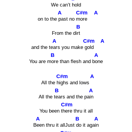
We can’t
hold
A
C#m
A
on to the
past no m
ore
B
From the di
rt
A
C#m
A
and the te
ars you make g
old
B
A
You are m
ore than flesh and b
one
C#m
A
All the hi
ghs and lows
B
A
All the t
ears and the pa
in
C#m
You been th
ere thru it all
A
B
A
B
een thru it allJust
do it aga
in