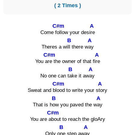
( 2 Times )
C#m
A
Come f
ollow your desi
re
B
A
Theres a wi
ll there w
ay
C#m
A
You a
re the owner of that fi
re
B
A
No one can t
ake it aw
ay
C#m
A
Sweat and bl
ood to write your s
tory
B
A
That is h
ow you paved the w
ay
C#m
You are a
bout to reach the gloAry
B
A
Only o
ne step aw
ay