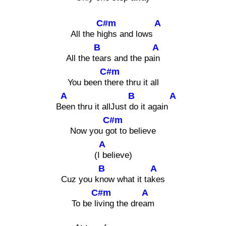
C#m
A
All the hi
ghs and lows
B
A
All the t
ears and the pa
in
C#m
You been t
here thru it all
A
B
A
B
een thru it allJust
do it again
C#m
Now you g
ot to believe
A
(I
believe)
B
A
Cuz you k
now what it ta
kes
C#m
A
To be li
ving the dre
am