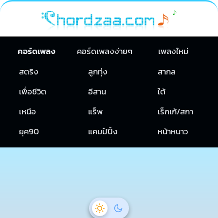
คอร์ดเพลง
คอร์ดเพลงง่ายๆ
เพลงใหม่
สตริง
ลูกทุ่ง
สากล
เพื่อชีวิต
อีสาน
ใต้
เหนือ
แร็พ
เร็กเก้/สกา
ยุค90
แคมป์ปิ้ง
หน้าหนาว