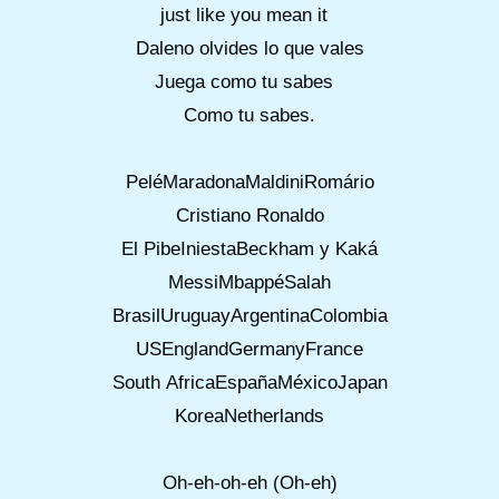
just like you mean it
Daleno olvides lo que vales
Juega como tu sabes
Como tu sabes.
PeléMaradonaMaldiniRomário
Cristiano Ronaldo
El PibeIniestaBeckham y Kaká
MessiMbappéSalah
BrasilUruguayArgentinaColombia
USEnglandGermanyFrance
South AfricaEspañaMéxicoJapan
KoreaNetherlands
Oh-eh-oh-eh (Oh-eh)