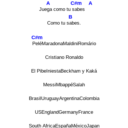
A
C#m
A
Jue
ga como tu s
abes
B
Como tu s
abes.
C#m
P
eléMaradonaMaldiniRomário
Cristiano Ronaldo
El PibeIniestaBeckham y Kaká
MessiMbappéSalah
BrasilUruguayArgentinaColombia
USEnglandGermanyFrance
South AfricaEspañaMéxicoJapan