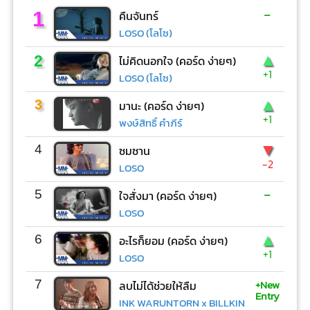
-
1
คืนจันทร์
LOSO (โลโซ)
▲
2
ไม่คิดนอกใจ (คอร์ด ง่ายๆ)
+1
LOSO (โลโซ)
▲
3
มานะ (คอร์ด ง่ายๆ)
+1
พงษ์สิทธิ์ คำภีร์
▼
4
ซมซาน
-2
LOSO
-
5
ใจสั่งมา (คอร์ด ง่ายๆ)
LOSO
▲
6
อะไรก็ยอม (คอร์ด ง่ายๆ)
+1
LOSO
+New
7
ลบไม่ได้ช่วยให้ลืม
Entry
INK WARUNTORN x BILLKIN