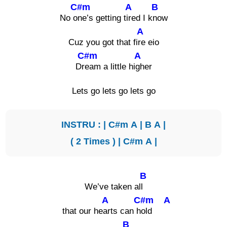
C#m
A
B
No o
ne’s getting t
ired I k
now
A
Cuz you got that fi
re eio
C#m
A
Dr
eam a little hi
gher
Lets go lets go lets go
INSTRU : |
C#m
A
|
B
A
|
( 2 Times ) |
C#m
A
|
B
We’ve taken al
l
A
C#m
A
that our he
arts can h
old
B