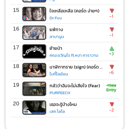
▼
15
ใจเหลือเหลือ (คอร์ด ง่ายๆ)
-1
Dr.Fuu
▼
16
แพ้ทาง
-1
ลาบานูน
▲
17
ย้ายป่า
+3
คณะขวัญใจ ft.หงา คาราวาน
▼
18
นาฬิกาทราย (sign) (คอร์ด ง่ายๆ)
-6
โบกี้ไลอ้อน
+New
19
กลัวว่าฉันจะไม่เสียใจ (Fear)
Entry
PURPEECH
▼
20
เธอจะรู้บ้างไหม
-2
เสก โลโซ