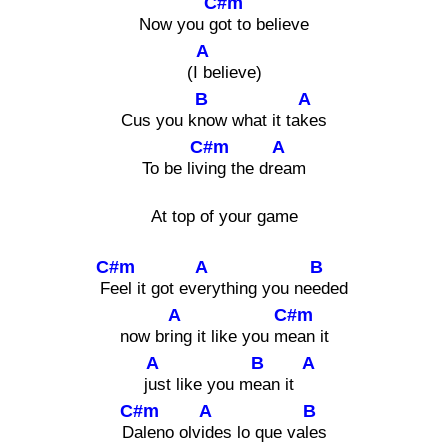
C#m
Now you g
ot to believe
A
(I
believe)
B
A
Cus you k
now what it ta
kes
C#m
A
To be liv
ing the dr
eam
At top of your game
C#m
A
B
F
eel it got ev
erything you ne
eded
A
C#m
now br
ing it like you m
ean it
A
B
A
j
ust like you m
ean it
C#m
A
B
D
aleno olv
ides lo que va
les