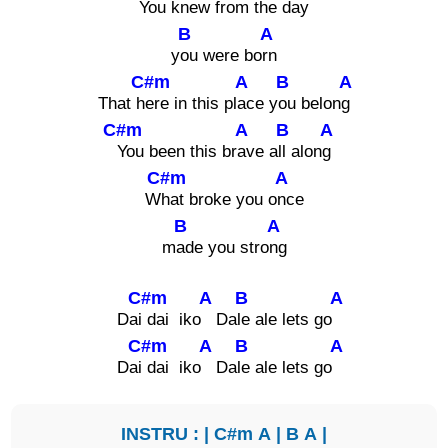
You k
new from the d
ay
B
A
y
ou were bo
rn
C#m
A
B
A
That h
ere in this pl
ace y
ou belon
g
C#m
A
B
A
You been this br
ave a
ll alon
g
C#m
A
W
hat broke you o
nce
B
A
m
ade you stro
ng
C#m
A
B
A
Dai
dai iko
Da
le ale lets go
C#m
A
B
A
Dai
dai iko
Da
le ale lets go
INSTRU : |
C#m
A
|
B
A
|