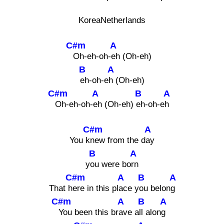
KoreaNetherlands
C#m
A
Oh-eh-oh-
eh (Oh-eh)
B
A
eh-oh-e
h (Oh-eh)
C#m
A
B
A
Oh-eh-oh-
eh (Oh-eh)
eh-oh-e
h
C#m
A
You k
new from the d
ay
B
A
y
ou were bo
rn
C#m
A
B
A
That h
ere in this pl
ace y
ou belon
g
C#m
A
B
A
You been this br
ave a
ll alon
g