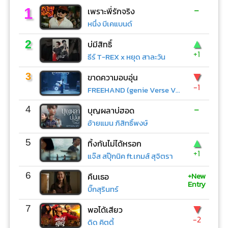
-
1
เพราะพี่รักจริง
หนึ่ง บีเคแบนด์
▲
2
บ่มีสิทธิ์
+1
ธีร์ T-REX x หยุด สาละวัน
▼
3
ขาดความอบอุ่น
-1
FREEHAND (genie Verse Vol.1)
-
4
บุญผลาบ่ฮอด
อ้ายแมน ภิสิทธิ์พงษ์
▲
5
ทิ้งกันไม่ได้หรอก
+1
แจ๊ส สปุ๊กนิค ft.เกมส์ สุจิตรา
+New
6
คืนเธอ
Entry
บิ๊กสุรินทร์
▼
7
พอได้เสียว
-2
ดิด คิตตี้