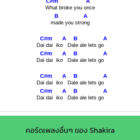
C#m
A
W
hat broke you o
nce
B
A
m
ade you stro
ng
C#m
A
B
A
Dai
dai iko
Da
le ale lets go
C#m
A
B
A
Dai
dai iko
Da
le ale lets go
C#m
A
B
A
Dai
dai iko
Da
le ale lets go
C#m
A
B
A
Dai
dai iko
Da
le ale lets go
คอร์ดเพลงอื่นๆ ของ Shakira