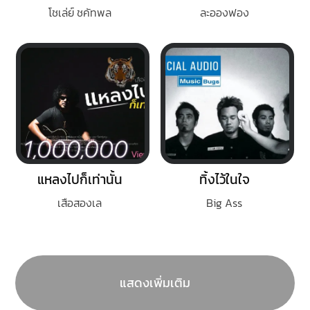
โชเล่ย์ ชคัทพล
ละอองฟอง
แหลงไปก็เท่านั้น
ทิ้งไว้ในใจ
เสือสองเล
Big Ass
แสดงเพิ่มเติม