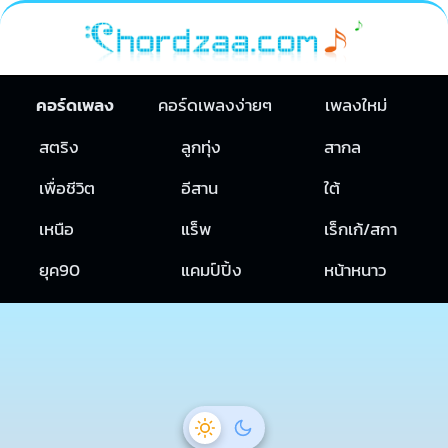
คอร์ดเพลง
คอร์ดเพลงง่ายๆ
เพลงใหม่
สตริง
ลูกทุ่ง
สากล
เพื่อชีวิต
อีสาน
ใต้
เหนือ
แร็พ
เร็กเก้/สกา
ยุค90
แคมป์ปิ้ง
หน้าหนาว