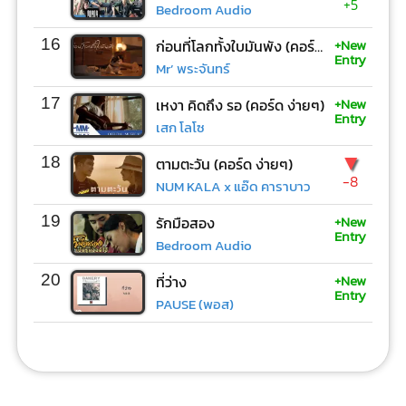
+5
Bedroom Audio
+New
16
ก่อนที่โลกทั้งใบมันพัง (คอร์ด ง่ายๆ)
Entry
Mr’ พระจันทร์
+New
17
เหงา คิดถึง รอ (คอร์ด ง่ายๆ)
Entry
เสก โลโซ
▼
18
ตามตะวัน (คอร์ด ง่ายๆ)
-8
NUM KALA x แอ๊ด คาราบาว
+New
19
รักมือสอง
Entry
Bedroom Audio
+New
20
ที่ว่าง
Entry
PAUSE (พอส)