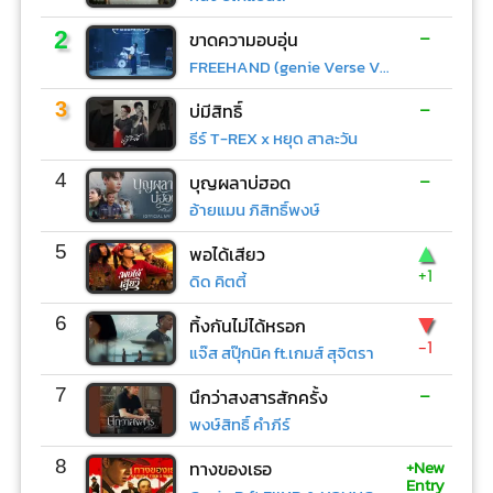
-
2
ขาดความอบอุ่น
FREEHAND (genie Verse Vol.1)
-
3
บ่มีสิทธิ์
ธีร์ T-REX x หยุด สาละวัน
-
4
บุญผลาบ่ฮอด
อ้ายแมน ภิสิทธิ์พงษ์
▲
5
พอได้เสียว
+1
ดิด คิตตี้
▼
6
ทิ้งกันไม่ได้หรอก
-1
แจ๊ส สปุ๊กนิค ft.เกมส์ สุจิตรา
-
7
นึกว่าสงสารสักครั้ง
พงษ์สิทธิ์ คำภีร์
+New
8
ทางของเธอ
Entry