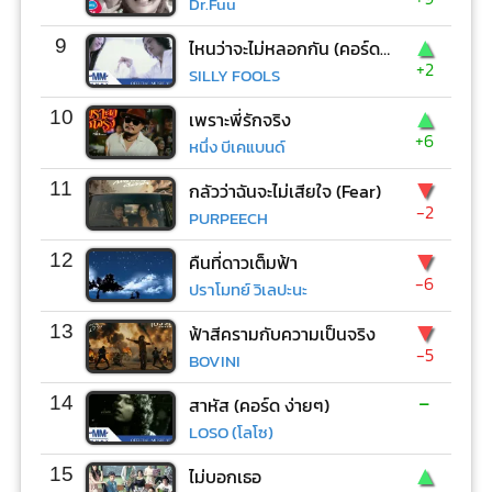
Dr.Fuu
▲
9
ไหนว่าจะไม่หลอกกัน (คอร์ด ง่ายๆ)
+2
SILLY FOOLS
▲
10
เพราะพี่รักจริง
+6
หนึ่ง บีเคแบนด์
▼
11
กลัวว่าฉันจะไม่เสียใจ (Fear)
-2
PURPEECH
▼
12
คืนที่ดาวเต็มฟ้า
-6
ปราโมทย์ วิเลปะนะ
▼
13
ฟ้าสีครามกับความเป็นจริง
-5
BOVINI
-
14
สาหัส (คอร์ด ง่ายๆ)
LOSO (โลโซ)
▲
15
ไม่บอกเธอ