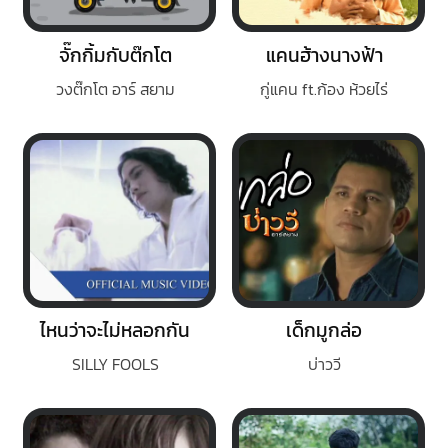
จั๊กกิ้มกับต๊กโต
แคนฮ้างนางฟ้า
วงต๊กโต อาร์ สยาม
กู่แคน ft.ก้อง ห้วยไร่
ไหนว่าจะไม่หลอกกัน
เด็กมูกล่อ
SILLY FOOLS
บ่าววี