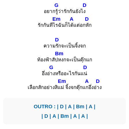
G
D
อยาก
รู้ว่ารักกันยังไ
ง
Em
A
D
รักกันทีไ
รฉันก็ไ
ด้แต่อก
หัก
D
ความ
รักจะเป็นจิ้งจก
Bm
ท้องฟ้าสัป
หงกจะเป็นตุ๊กแก
G
D
อึ่งอ่
างหรืออะไรกันแ
น่
Em
A
D
เลือกสักอย่างสิแ
ม่ จิ้งจกตุ๊กแ
กอึ่งอ่
าง
OUTRO : |
D
|
A
|
Bm
|
A
|
|
D
|
A
|
Bm
|
A
|
A
|