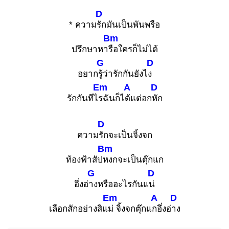
D
* ความ
รักมันเป็นพันพรือ
Bm
ปรึกษาหา
รือใครก็ไม่ได้
G
D
อยาก
รู้ว่ารักกันยังไ
ง
Em
A
D
รักกันทีไ
รฉันก็ไ
ด้แต่อก
หัก
D
ความ
รักจะเป็นจิ้งจก
Bm
ท้องฟ้าสัป
หงกจะเป็นตุ๊กแก
G
D
อึ่งอ่
างหรืออะไรกันแ
น่
Em
A
D
เลือกสักอย่างสิแ
ม่ จิ้งจกตุ๊กแ
กอึ่งอ่
าง