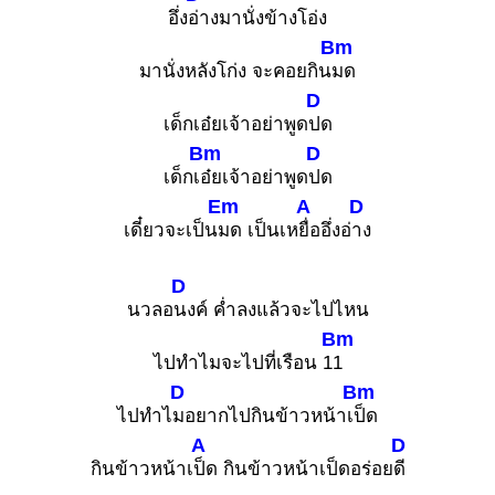
อึ่ง
อ่างมานั่งข้างโอ่ง
Bm
มานั่งหลังโก่ง จะคอยกิน
มด
D
เด็กเอ๋ยเจ้าอย่าพูด
ปด
Bm
D
เด็กเ
อ๋ยเจ้าอย่าพูด
ปด
Em
A
D
เดี๋ยวจะเป็น
มด เป็นเห
ยื่ออึ่งอ่
าง
D
นวลอ
นงค์ ค่ำลงแล้วจะไปไหน
Bm
ไปทำไมจะไปที่เรือน 1
1
D
Bm
ไปทำไ
มอยากไปกินข้าวหน้าเ
ป็ด
A
D
กินข้าวหน้าเ
ป็ด กินข้าวหน้าเป็ดอร่อย
ดี