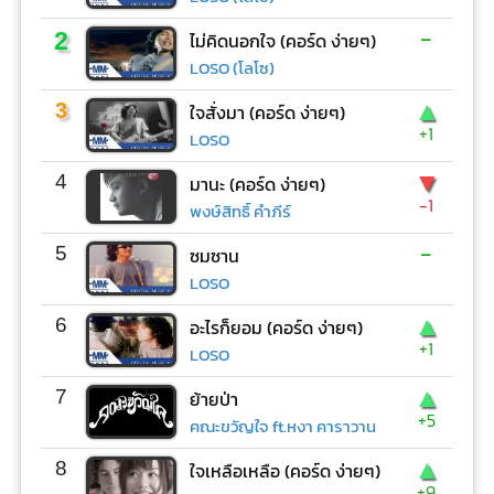
-
2
ไม่คิดนอกใจ (คอร์ด ง่ายๆ)
LOSO (โลโซ)
▲
3
ใจสั่งมา (คอร์ด ง่ายๆ)
+1
LOSO
▼
4
มานะ (คอร์ด ง่ายๆ)
-1
พงษ์สิทธิ์ คำภีร์
-
5
ซมซาน
LOSO
▲
6
อะไรก็ยอม (คอร์ด ง่ายๆ)
+1
LOSO
▲
7
ย้ายป่า
+5
คณะขวัญใจ ft.หงา คาราวาน
▲
8
ใจเหลือเหลือ (คอร์ด ง่ายๆ)
+9