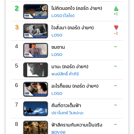
▲
2
ไม่คิดนอกใจ (คอร์ด ง่ายๆ)
+1
LOSO (โลโซ)
▼
3
ใจสั่งมา (คอร์ด ง่ายๆ)
-1
LOSO
-
4
ซมซาน
LOSO
-
5
มานะ (คอร์ด ง่ายๆ)
พงษ์สิทธิ์ คำภีร์
-
6
อะไรก็ยอม (คอร์ด ง่ายๆ)
LOSO
-
7
คืนที่ดาวเต็มฟ้า
ปราโมทย์ วิเลปะนะ
-
8
ฟ้าสีครามกับความเป็นจริง
BOVINI