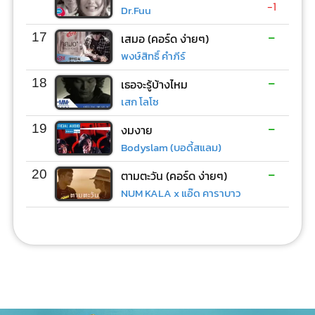
-1
Dr.Fuu
-
17
เสมอ (คอร์ด ง่ายๆ)
พงษ์สิทธิ์ คำภีร์
-
18
เธอจะรู้บ้างไหม
เสก โลโซ
-
19
งมงาย
Bodyslam (บอดี้สแลม)
-
20
ตามตะวัน (คอร์ด ง่ายๆ)
NUM KALA x แอ๊ด คาราบาว