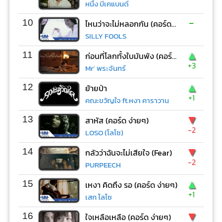
หนึ่ง บีเคแบนด์
-
10
ไหนว่าจะไม่หลอกกัน (คอร์ด ง่ายๆ)
SILLY FOOLS
▲
11
ก่อนที่โลกทั้งใบมันพัง (คอร์ด ง่ายๆ)
+3
Mr’ พระจันทร์
▲
12
ย้ายป่า
+1
คณะขวัญใจ ft.หงา คาราวาน
▼
13
สาหัส (คอร์ด ง่ายๆ)
-2
LOSO (โลโซ)
▼
14
กลัวว่าฉันจะไม่เสียใจ (Fear)
-2
PURPEECH
▲
15
เหงา คิดถึง รอ (คอร์ด ง่ายๆ)
+1
เสก โลโซ
▼
16
ใจเหลือเหลือ (คอร์ด ง่ายๆ)