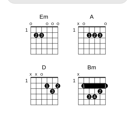
Em
A
O
O
O
O
X
O
O
1
1
2
3
1
2
3
D
Bm
X
X
O
X
1
1
1
2
1
1
3
2
3
4
G
O
O
O
1