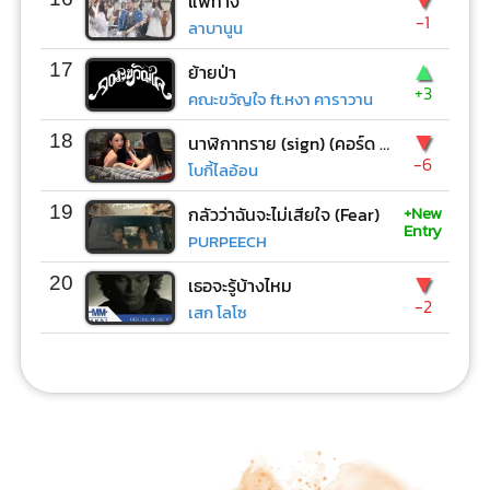
แพ้ทาง
-1
ลาบานูน
▲
17
ย้ายป่า
+3
คณะขวัญใจ ft.หงา คาราวาน
▼
18
นาฬิกาทราย (sign) (คอร์ด ง่ายๆ)
-6
โบกี้ไลอ้อน
+New
19
กลัวว่าฉันจะไม่เสียใจ (Fear)
Entry
PURPEECH
▼
20
เธอจะรู้บ้างไหม
-2
เสก โลโซ