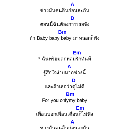
A
ช่างมันคนอื่นก่
อนละกัน
D
ตอนนี้ฉันต้องก
ารเธอจัง
Bm
ถ้า Baby baby
baby มาหลอกก็ฟัง
Em
* ฉันพร้อมตกหลุม
รักทันที
A
รู้สึกใจง่ายม
ากช่วงนี้
D
และถ้าเธอว่า
ดูไม่ดี
Bm
For you only
my baby
Em
เพื่อนบอกเพื่อนเตือน
ก็ไม่ฟัง
A
ช่างมันคนอื่นก่
อนละกัน