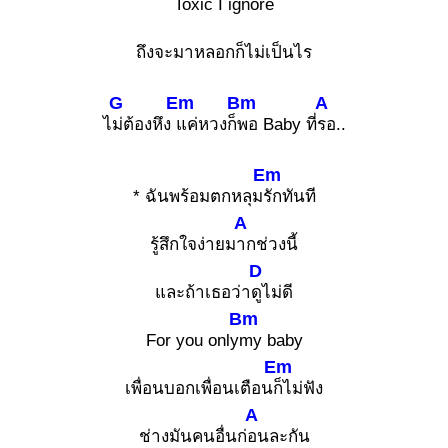
Toxic I ignore
ถึงจะมาหลอกก็ไม่เป็นไร
G
Em
Bm
A
ไ
ม่ต้องหึง
แค่หวงก็
พอ Baby ที่
รอ..
Em
* ฉันพร้อมตกหลุม
รักทันที
A
รู้สึกใจง่ายม
ากช่วงนี้
D
และถ้าเธอว่า
ดูไม่ดี
Bm
For you only
my baby
Em
เพื่อนบอกเพื่อนเตือน
ก็ไม่ฟัง
A
ช่างมันคนอื่นก่
อนละกัน