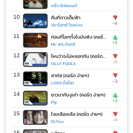
หนึ่ง บีเคแบนด์
▼
10
คืนที่ดาวเต็มฟ้า
-4
ปราโมทย์ วิเลปะนะ
▲
11
ก่อนที่โลกทั้งใบมันพัง (คอร์ด ง่ายๆ)
+5
Mr’ พระจันทร์
▼
12
ไหนว่าจะไม่หลอกกัน (คอร์ด ง่ายๆ)
-1
SILLY FOOLS
▼
13
สาหัส (คอร์ด ง่ายๆ)
-3
LOSO (โลโซ)
▲
14
ชาวนากับงูเห่า (คอร์ด ง่ายๆ)
+3
Fly
▼
15
ใจเหลือเหลือ (คอร์ด ง่ายๆ)
-1
Dr.Fuu
▼
16