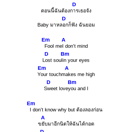
D
ตอนนี้ฉันต้องก
ารเธอจัง
D
Baby มาหล
อกก็ฟัง ฉันยอม
Em
A
Fool me
I don’t mind
D
Bm
L
ost souli
n your eyes
Em
A
Y
our touchm
akes me high
D
Bm
S
weet lovey
ou and I
Em
I don’t know why but ต้องลองก่อน
A
ข
ยับมาอีกนิดให้ฉันได้กอด
D