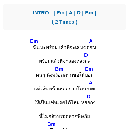
INTRO : |
Em
|
A
|
D
|
Bm
|
( 2 Times )
Em
A
ฉันนะพร้อมแล้วที่จะเล่นซุก
ซน
D
พร้อมแล้วที่จะลองหลง
กล
Bm
Em
คนๆ นึงพร้
อมมากขอให้บ
อก
A
แค่เห็นหน้าเธออยากโดนก
อด
D
ให้เป็นแฟนเลยได้ไหม หย
อกๆ
นี้ไม่กลัวหรอกพวกพิษภัย
Bm