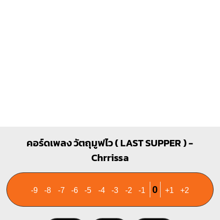
1
2
3
คอร์ดเพลง วัตถุมูฟไว ( LAST SUPPER ) -
Chrrissa
0
-9
-8
-7
-6
-5
-4
-3
-2
-1
+1
+2