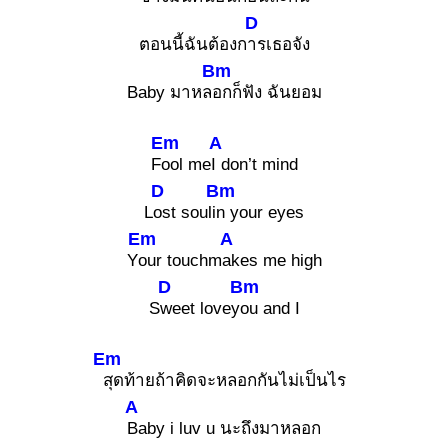
D
ตอนนี้ฉันต้องก
ารเธอจัง
Bm
Baby มาหล
อกก็ฟัง ฉันยอม
Em
A
F
ool me
I don’t mind
D
Bm
L
ost souli
n your eyes
Em
A
Y
our touchm
akes me high
D
Bm
S
weet lovey
ou and I
Em
สุดท้ายถ้าคิดจะหลอกกันไม่เป็นไร
A
Baby i luv u นะถึงมาหลอก