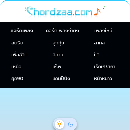
คอร์ดเพลง
คอร์ดเพลงง่ายๆ
เพลงใหม่
สตริง
ลูกทุ่ง
สากล
เพื่อชีวิต
อีสาน
ใต้
เหนือ
แร็พ
เร็กเก้/สกา
ยุค90
แคมป์ปิ้ง
หน้าหนาว