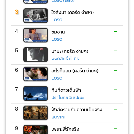
LOSO (โลโซ)
-
3
ใจสั่งมา (คอร์ด ง่ายๆ)
LOSO
-
4
ซมซาน
LOSO
-
5
มานะ (คอร์ด ง่ายๆ)
พงษ์สิทธิ์ คำภีร์
-
6
อะไรก็ยอม (คอร์ด ง่ายๆ)
LOSO
-
7
คืนที่ดาวเต็มฟ้า
ปราโมทย์ วิเลปะนะ
-
8
ฟ้าสีครามกับความเป็นจริง
BOVINI
-
9
เพราะพี่รักจริง