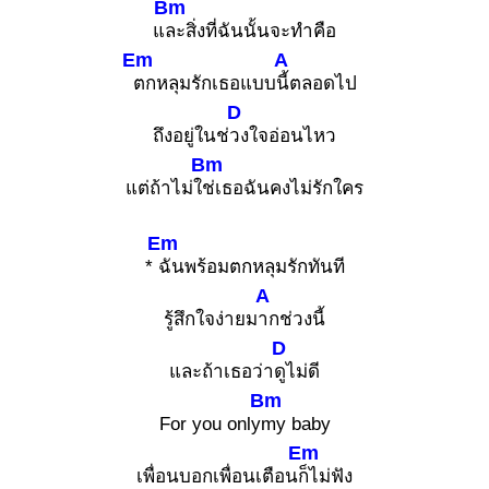
Bm
แ
ละสิ่งที่ฉันนั้นจะทำคือ
Em
A
ตกหลุมรักเธอแบบ
นี้ตลอดไป
D
ถึงอยู่ในช่
วงใจอ่อนไหว
Bm
แต่ถ้าไม่ใ
ช่เธอฉันคงไม่รักใคร
Em
*
ฉันพร้อมตกหลุมรักทันที
A
รู้สึกใจง่ายม
ากช่วงนี้
D
และถ้าเธอว่า
ดูไม่ดี
Bm
For you only
my baby
Em
เพื่อนบอกเพื่อนเตือน
ก็ไม่ฟัง