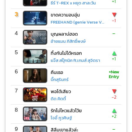
+1
ธีร์ T-REX x หยุด สาละวัน
▼
3
ขาดความอบอุ่น
-1
FREEHAND (genie Verse Vol.1)
-
4
บุญผลาบ่ฮอด
อ้ายแมน ภิสิทธิ์พงษ์
▲
5
ทิ้งกันไม่ได้หรอก
+1
แจ๊ส สปุ๊กนิค ft.เกมส์ สุจิตรา
+New
6
คืนเธอ
Entry
บิ๊กสุรินทร์
▼
7
พอได้เสียว
-2
ดิด คิตตี้
▲
8
รักไม่ไหวแล้วโว้ย
+2
โจอี้ ภูวศิษฐ์
-
9
สิลืมเขาแล้วล่ะ