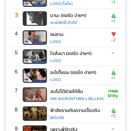
+1
LOSO (โลโซ)
▲
3
มานะ (คอร์ด ง่ายๆ)
+1
พงษ์สิทธิ์ คำภีร์
▼
4
ซมซาน
-2
LOSO
-
5
ใจสั่งมา (คอร์ด ง่ายๆ)
LOSO
▲
6
อะไรก็ยอม (คอร์ด ง่ายๆ)
+1
LOSO
+New
7
ลบไม่ได้ช่วยให้ลืม
Entry
INK WARUNTORN x BILLKIN
▲
8
ฟ้าสีครามกับความเป็นจริง
+5
BOVINI
-
9
เพราะพี่รักจริง