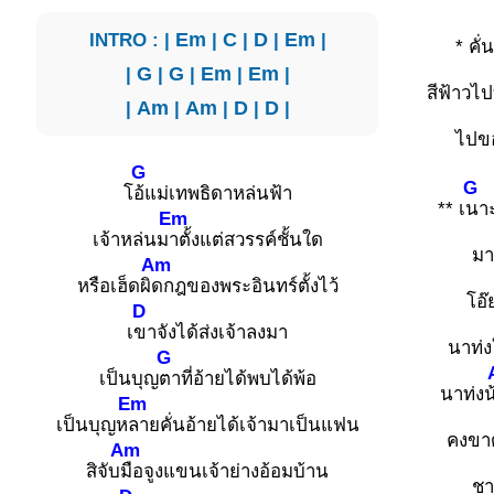
INTRO : |
Em
|
C
|
D
|
Em
|
* คั
|
G
|
G
|
Em
|
Em
|
สีฟ้าวไ
|
Am
|
Am
|
D
|
D
|
ไปข
G
G
โ
อ้แม่เทพธิดาหล่นฟ้า
** เ
นาะ
Em
เจ้าหล่นม
าตั้งแต่สวรรค์ชั้นใด
มา
Am
หรือเฮ็ดผิ
ดกฎของพระอินทร์ตั้งไว้
โอ๊
D
เ
ขาจังได้ส่งเจ้าลงมา
นาท่ง
G
เป็นบุญ
ตาที่อ้ายได้พบได้พ้อ
นาท่งน
Em
เป็นบุญห
ลายคั่นอ้ายได้เจ้ามาเป็นแฟน
คงขา
Am
สิจับ
มือจูงแขนเจ้าย่างอ้อมบ้าน
ชา