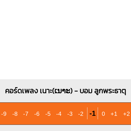
X
O
O
X
1
1
1
2
3
1
1
2
3
4
คอร์ดเพลง เนาะ(ເນາະ) - บอม ลูกพระธาตุ
-1
-9
-8
-7
-6
-5
-4
-3
-2
0
+1
+2