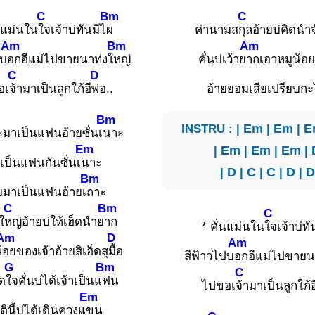
C
Bm
C
่นแม่นใน
ใจเจ้าบ่ทันมีไ
ผ
ค่านามส
กุลอ้ายบ่คิดนำ
Am
Bm
Am
ปบ
อกอีแม่ไปขายนาท่งใ
หญ่
คั่นบ่เว้าย
ากเอาหมูน้อย
C
D
อเ
จ้ามาเป็นลูกใภ้อี
พ่อ..
อ้ายยอมเสียเปรียบกะ
Bm
INSTRU : |
Em
|
Em
|
E
มาเป็นแฟนอ้ายซั่นเ
นาะ
Em
|
Em
|
Em
|
Em
|
เป็นแฟนกันซั่นเ
นาะ
|
D
|
C
|
C
|
D
|
D
Bm
ยมาเป็นแฟนอ้ายเ
ถาะ
C
Bm
C
ใ
หญ่อ้ายบ่ให้เฮ็ดนำย
าก
* คั่นแม่นใน
ใจเจ้าบ่ทั
Am
D
Am
้
อยของเจ้าอ้ายสิเฮ็ดสุ
มื้อ
สีฟ้าวไปบ
อกอีแม่ไปขายน
G
Bm
C
ด
ใจคั่นบ่ได้เจ้าเป็นแ
ฟน
ไปขอเ
จ้ามาเป็นลูกใภ้อ
Em
ตินี้บ่ได้เดินควงแ
ขน