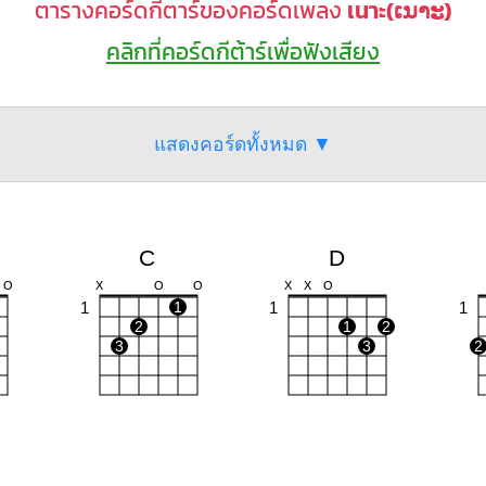
ตารางคอร์ดกีตาร์ของคอร์ดเพลง
เนาะ(ເນາະ)
คลิกที่คอร์ดกีต้าร์เพื่อฟังเสียง
แสดงคอร์ดทั้งหมด ▼
C
D
O
X
O
O
X
X
O
1
1
1
1
2
1
2
3
3
2
Am
Bm