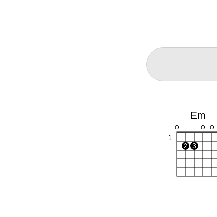
Em
O
O
O
1
2
3