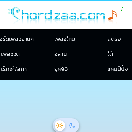
อร์ดเพลงง่ายๆ
เพลงใหม่
สตริง
เพื่อชีวิต
อีสาน
ใต้
เร็กเก้/สกา
ยุค90
แคมป์ปิ้ง