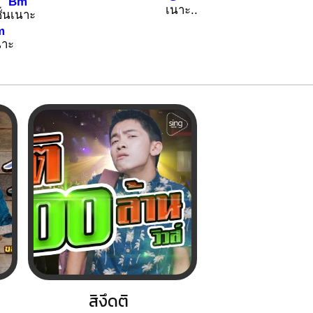
Bm
เ
นาะ..
่นเ
นาะ
m
าะ
สิงึดติ