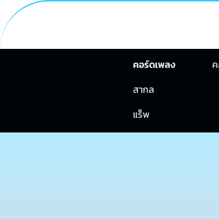
คอร์ดเพลง
ค
สากล
แร็พ