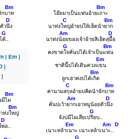
Bm
Bm
จักบ
าท
โอ๊ยมาเป็นแฟนอ้ายเ
ถาะ
D
C
Bm
ตัว
นึง
นาท่งใ
หญ่อ้ายบ่ให้เฮ็ดนำย
าก
G
Am
D
ไ
ด้..
นาท่งน้
อยของเจ้าอ้ายสิเฮ็ดสุ
มื้อ
G
Bm
คงขาด
ใจคั่นบ่ได้เจ้าเป็นแ
ฟน
m
|
Em
|
Em
ชาตินี้บ่ได้เดินควงแ
ขน
D
|
Bm
|
ลูกเฮาคงบ่ได้เ
กิด
C
Bm
ค่านามส
กุลอ้ายบ่คิดนำจักบ
าท
Bm
Am
D
นมีไ
ผ
คั่นบ่เว้าย
ากเอาหมูน้อยตัว
นึง
Bm
G
าท่งใ
หญ่
จังบ่มีไผเสียเป
รียบ..
D
Em
Am
D
ี
พ่อ..
เนาะหล้าเ
นาะ เนาะหล้าเน
าะ..
G