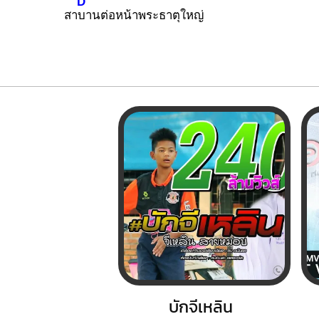
D
สา
บานต่อหน้าพระธาตุใหญ่
บักจีเหลิน