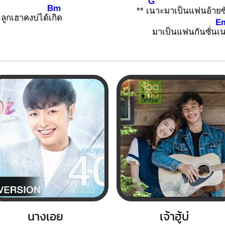
G
Bm
** เ
นาะมาเป็นแฟนอ้ายซั
ลูกเฮาคงบ่ได้เ
กิด
E
มาเป็นแฟนกันซั่นเ
น
นางเอย
เจ้าฮู้บ่