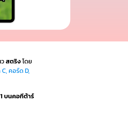
นว
สตริง
โดย
 C, คอร์ด D,
1 บนคอกีต้าร์