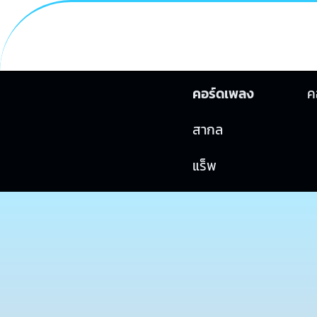
คอร์ดเพลง
ค
สากล
แร็พ