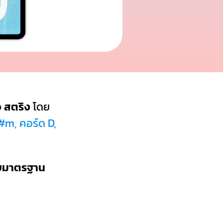
ว
สตริง
โดย
#m, คอร์ด D,
บบมาตรฐาน