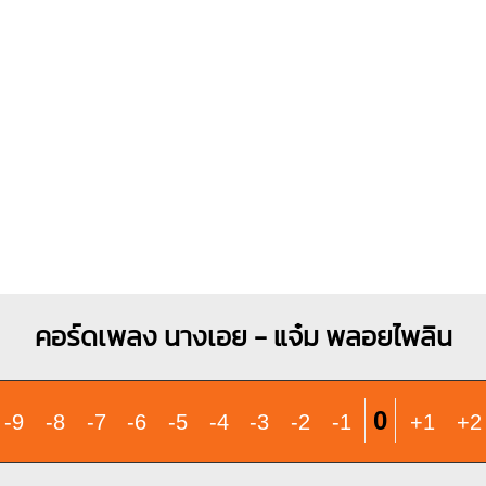
X
1
1
1
1
1
1
1
1
2
3
4
3
4
คอร์ดเพลง นางเอย - แจ๋ม พลอยไพลิน
0
-9
-8
-7
-6
-5
-4
-3
-2
-1
+1
+2