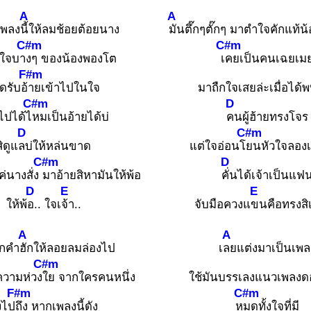
A
A
เพลง
นี้ให้ลมช้อยต้อยนาง
มันตึ๊กๆตั๊กๆ มาตำใจคักแท้น
C#m
C#m
้ใจบา
งๆ ของน้องพองโต
เ
คยเป็นคนเฉยเม
F#m
ิดรับอ้
ายเข้าไปในใจ
มาถืกใจเสยล่ะเมื่อได้
C#m
D
ไปได้ไ
หมเป็นอ้ายได้บ่
คนผู้ฮ้ายทรงโจร
D
C#m
สิดูแ
ลบ่ให้หล่นขาด
แต่ใจอ่อนโ
ยนหัวใจลองเ
C#m
D
ค่นางสั่ง
มาอ้ายสิหามันให้พ้อ
คั่นได้เจ้าเป็นแฟ
D
E
E
ให้พ้
อ.. ใจเ
จ้า..
จับมือควงแ
ขนคือทรงสิเ
A
A
ากคำ
ฮักให้ลอยลมล่องไป
เ
ลยแต่งมาเป็นเพล
C#m
ความห่วง
ใย จากใครคนหนึ่ง
ใช้มันบรรเลงแนวเพลงดอ
F#m
C#m
งไป
ถึง หากเพลงนี้ดัง
ห
มดทั้งใจที่มี