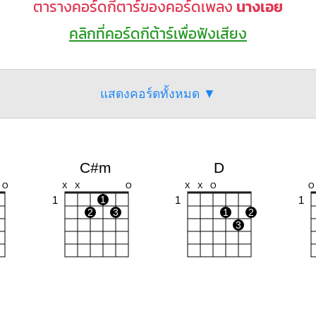
ตารางคอร์ดกีตาร์ของคอร์ดเพลง
นางเอย
คลิกที่คอร์ดกีต้าร์เพื่อฟังเสียง
แสดงคอร์ดทั้งหมด ▼
C#m
D
O
X
X
O
X
X
O
O
1
1
1
1
2
3
1
2
3
F#m
Bm