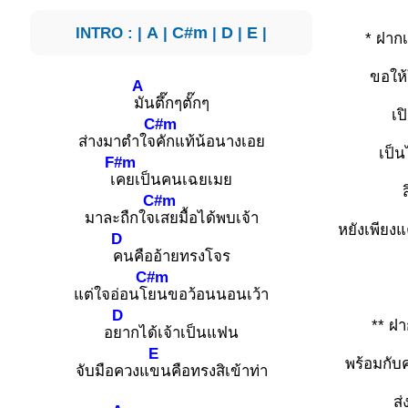
INTRO : |
A
|
C#m
|
D
|
E
|
* ฝาก
ขอให
A
มันตึ๊กๆตั๊กๆ
เป
C#m
ส่างมาตำใจ
คักแท้น้อนางเอย
เป็น
F#m
เ
คยเป็นคนเฉยเมย
C#m
มาละถืกใจ
เสยมื้อได้พบเจ้า
หยังเพียงแ
D
คนคืออ้ายทรงโจร
C#m
แต่ใจอ่อนโ
ยนขอว้อนนอนเว้า
D
** ฝ
อ
ยากได้เจ้าเป็นแฟน
E
พร้อมกับ
จับมือควงแ
ขนคือทรงสิเข้าท่า
ส่