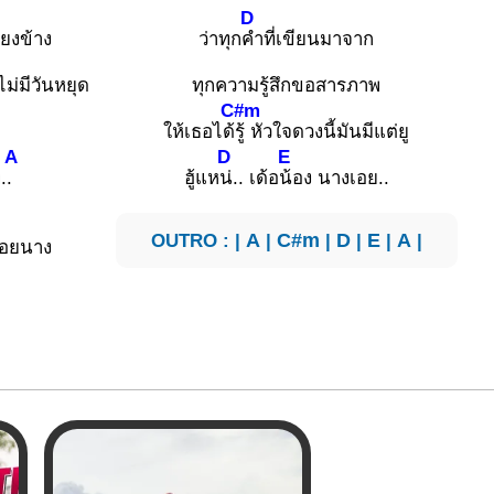
D
ียงข้าง
ว่าทุก
คำที่เขียนมาจาก
ม่มีวันหยุด
ทุกความรู้สึกขอสารภาพ
C#m
ให้เธอได้
รู้ หัวใจดวงนี้มันมีแต่ยู
A
D
E
.
.
ฮู้แห
น่.. เด้อ
น้อง นางเอย..
OUTRO : |
A
|
C#m
|
D
|
E
|
A
|
ต้อยนาง