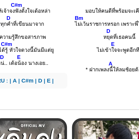
C#m
้เจ้าจง
ฟังตั้งใจเด้อหล่า
มอบให้คนดีที่พร้อมจะเค
D
Bm
าทุก
คำที่เขียนมาจาก
ไ
ม่เว้นราชการหรอก เพราะพี่ไ
D
กความรู้สึกขอสารภาพ
ห
ยุดที่เธอคนนี้
C#m
E
ได้
รู้ หัวใจดวงนี้มันมีแต่ยู
ไม่เข้า
ใจจะพูดอีกที
D
E
ห
น่.. เด้อ
น้อง นางเอย..
A
* ฝากเพลง
นี้ให้ลมช้อย
U : |
A
|
C#m
|
D
|
E
|