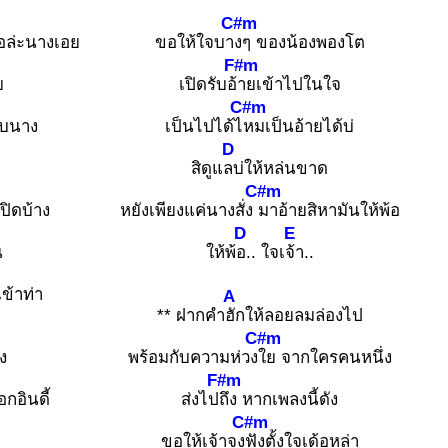
C#m
้อล่ะนางเอย
ขอให้ใจบา
งๆ ของน้องพองโต
F#m
ย
เปิดรับอ้
ายเข้าไปในใจ
C#m
พบนาง
เป็นไปได้ไ
หมเป็นอ้ายได้บ่
D
สิดูแ
ลบ่ให้หล่นขาด
C#m
ปิดบ้าง
หยังเพียงแค่นางสั่ง
มาอ้ายสิหามันให้พ้อ
D
E
น
ให้พ้
อ.. ใจเ
จ้า..
ข้าท่า
A
** ฝากคำ
ฮักให้ลอยลมล่องไป
C#m
ง
พร้อมกับความห่วง
ใย จากใครคนหนึ่ง
F#m
กอินดี้
ส่งไป
ถึง หากเพลงนี้ดัง
C#m
ขอให้เจ้าจง
ฟังตั้งใจเด้อหล่า