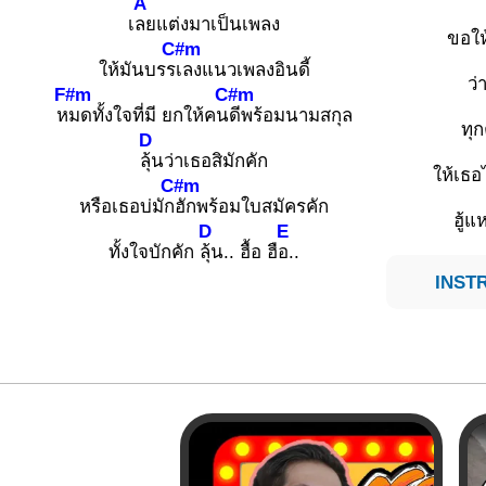
A
เ
ลยแต่งมาเป็นเพลง
ขอให
C#m
ให้มันบรร
เลงแนวเพลงอินดี้
ว่
F#m
C#m
ห
มดทั้งใจที่มี ยกให้คน
ดีพร้อมนามสกุล
ทุ
D
ลุ้นว่าเธอสิมักคัก
ให้เธอ
C#m
หรือเธอบ่มัก
ฮักพร้อมใบสมัครคัก
ฮู้แ
D
E
ทั้งใจบักคัก
ลุ้น.. ฮื้อ ฮื
อ..
INSTR