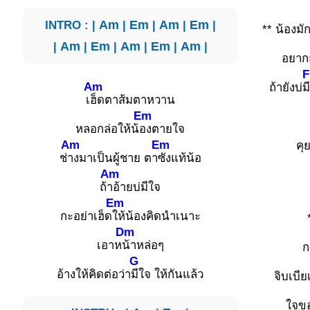
INTRO : |
Am
|
Em
|
Am
|
Em
|
** น้องมั
|
Am
|
Em
|
Am
|
Em
|
Am
|
อยากถ
F
Am
ถ้ายังบ่
ม
เ
ฮ็ดตาส้มตาหวาน
Em
หลอกล่อให้น้
องตายใจ
Am
Em
คุ
ช่
างมาเป็นผู้ชาย ตา
ซังแท้น้อ
Am
ถ้
าอ้ายบ่มีใจ
Em
กะอย่าเฮ็ด
ให้น้องคิดนำเนาะ
Dm
เอาห
น้าหล่อๆ
ก
G
อ้างให้คิดต่อว่า
มีใจ ให้กันแล้ว
จิบเบี
ใจขอ