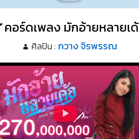
คอร์ดเพลง มักอ้ายหลายเด
กวาง จิรพรรณ
ศิลปิน :