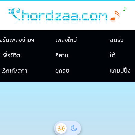
อร์ดเพลงง่ายๆ
เพลงใหม่
สตริง
เพื่อชีวิต
อีสาน
ใต้
เร็กเก้/สกา
ยุค90
แคมป์ปิ้ง