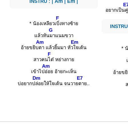
INSTRU : |
Am
|
Em
|
E
อยากเป็น
ค
F
* น้องเหลียวเ
บิ่งทางซ้าย
INSTRU 
G
แล้วหัน
มาแนมขวา
Am
Em
อ้ายขยิบ
ตา แล้วยิ้มมา หัว
ใจเต้น
* น
F
สาวคน
ได๋ หย่างกาย
Am
เข้าไป
อ่อย อ้ายกะเห็น
อ้ายขย
Dm
E7
บ่อยากป
ล่อยให้ใจเต้น จนวาย
ตาย..