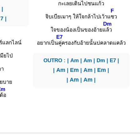
กะเลยเดินไปชนแก้ว
|
F
จิบเบียเมาๆ ให้ใจกล้าไปเว้าแ
ซว
7
|
Dm
ใจของน้องเป็นของอ้ายแ
ล้ว
E7
ร์แลกไลน์
อยากเป็น
คู่ครองกับอ้ายนั้นบ่คลาดแคล้ว
มียไป่
OUTRO : | Am | Am | Dm | E7 |
อา
|
Am
|
Em
|
Am
|
Em
|
|
Am
|
Am
|
ายบาย
Em
ด้อ
.