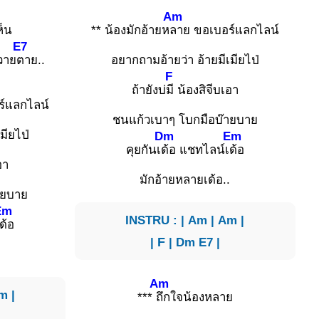
Am
ห็น
** น้องมักอ้ายห
ลาย ขอเบอร์แลกไลน์
E7
วาย
ตาย..
อยากถามอ้ายว่า อ้ายมีเมียไป่
F
ถ้ายังบ่
มี น้องสิจีบเอา
ร์แลกไลน์
ชนแก้วเบาๆ โบกมือบ๊ายบาย
มียไป่
Dm
Em
คุยกันเ
ด้อ แชทไลน์เ
ด้อ
อา
มักอ้ายหลายเด้อ..
ายบาย
Em
INSTRU : | Am | Am |
ด้อ
|
F
| Dm E7 |
.
Am
m |
***
ถึกใจน้องหลาย