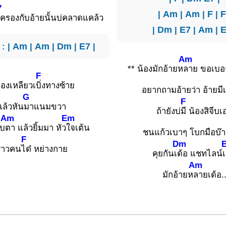
7
|
Am
|
Am
|
F
|
F
ู่ครองกับอ้ายนั้นบ่คลาดแคล้ว
|
Dm
|
E7
|
Am
|
E
: |
Am
|
Am
|
Dm
|
E7
|
Am
** น้องมักอ้ายห
ลาย ขอเบอ
F
้องเหลียวเ
บิ่งทางซ้าย
อยากถามอ้ายว่า อ้ายมีเ
G
F
แล้วหัน
มาแนมขวา
ถ้ายังบ่
มี น้องสิจีบเ
Am
Em
ิบ
ตา แล้วยิ้มมา หัว
ใจเต้น
ชนแก้วเบาๆ โบกมือบ๊
F
Dm
สาวคน
ได๋ หย่างกาย
คุยกันเ
ด้อ แชทไลน์เ
Am
มักอ้ายห
ลายเด้อ.