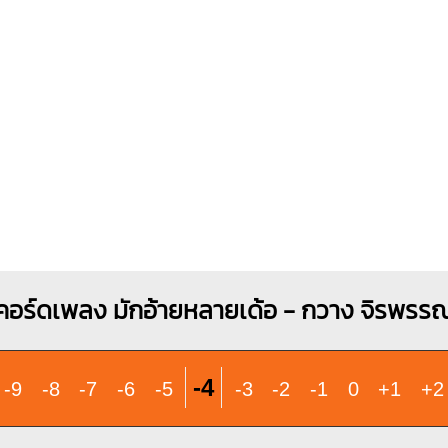
O
O
O
O
1
1
1
1
1
1
2
2
3
4
คอร์ดเพลง มักอ้ายหลายเด้อ - กวาง จิรพรร
-4
-9
-8
-7
-6
-5
-3
-2
-1
0
+1
+2