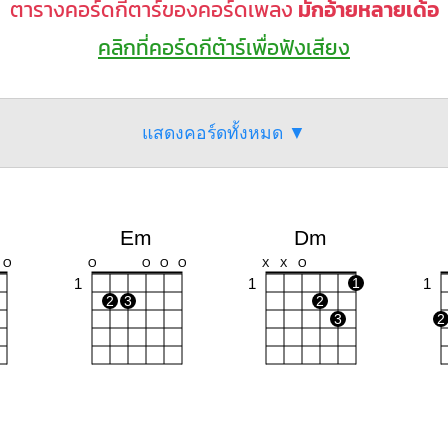
ตารางคอร์ดกีตาร์ของคอร์ดเพลง
มักอ้ายหลายเด้อ
คลิกที่คอร์ดกีต้าร์เพื่อฟังเสียง
แสดงคอร์ดทั้งหมด ▼
Em
Dm
O
O
O
O
O
X
X
O
1
1
1
1
2
3
2
3
2
F
E7