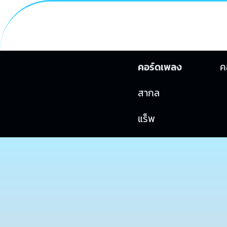
คอร์ดเพลง
ค
สากล
แร็พ