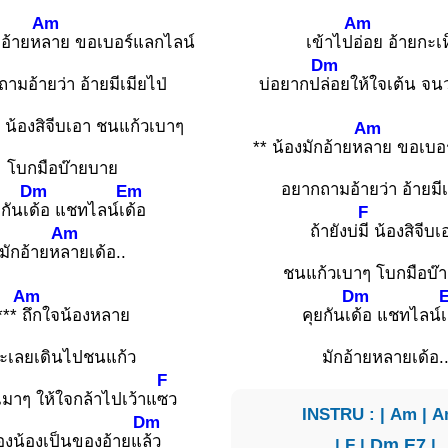
Am
Am
กอ้ายห
ลาย ขอเบอร์แลกไลน์
เข้าไป
อ่อย อ้ายกะเ
Dm
ามอ้ายว่า อ้ายมีเมียไป่
บ่อยากป
ล่อยให้ใจเต้น จน
ี น้องสิจีบเอา ชนแก้วเบาๆ
Am
** น้องมักอ้ายห
ลาย ขอเบอ
โบกมือบ๊ายบาย
อยากถามอ้ายว่า อ้ายมีเ
Dm
Em
ยกันเ
ด้อ แชทไลน์เ
ด้อ
F
ถ้ายังบ่
มี น้องสิจีบเ
Am
มักอ้ายห
ลายเด้อ..
ชนแก้วเบาๆ โบกมือบ๊
Am
Dm
***
ถึกใจน้องหลาย
คุยกันเ
ด้อ แชทไลน์เ
ะเลยเดินไปชนแก้ว
มักอ้ายหลายเด้อ.
F
ยเมาๆ ให้ใจกล้าไปเว้าแ
ซว
INSTRU : | Am | A
Dm
งน้องเป็นของอ้ายแ
ล้ว
| F |
Dm
E7
|