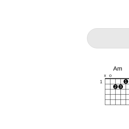
Am
X
O
1
1
2
3