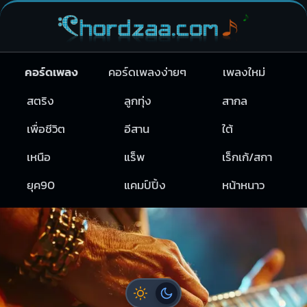
คอร์ดเพลง
คอร์ดเพลงง่ายๆ
เพลงใหม่
สตริง
ลูกทุ่ง
สากล
เพื่อชีวิต
อีสาน
ใต้
เหนือ
แร็พ
เร็กเก้/สกา
ยุค90
แคมป์ปิ้ง
หน้าหนาว