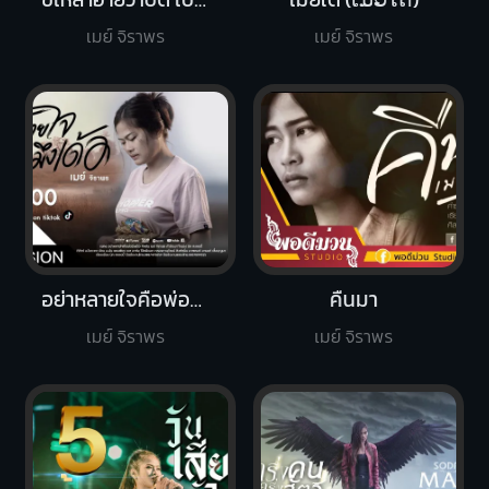
เมย์ จิราพร
เมย์ จิราพร
อย่าหลายใจคือพ่อมึงเด้อ
คืนมา
เมย์ จิราพร
เมย์ จิราพร