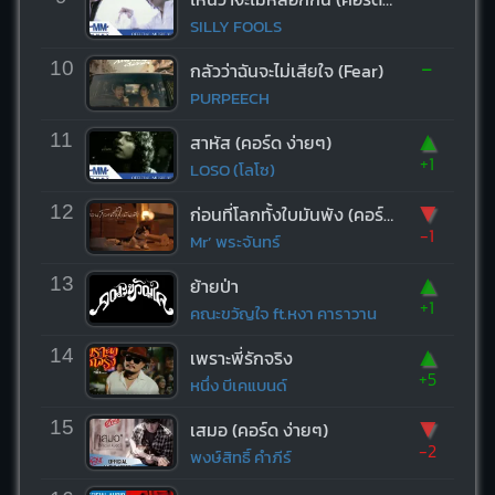
SILLY FOOLS
-
10
กลัวว่าฉันจะไม่เสียใจ (Fear)
PURPEECH
▲
11
สาหัส (คอร์ด ง่ายๆ)
+1
LOSO (โลโซ)
▼
12
ก่อนที่โลกทั้งใบมันพัง (คอร์ด ง่ายๆ)
-1
Mr’ พระจันทร์
▲
13
ย้ายป่า
+1
คณะขวัญใจ ft.หงา คาราวาน
▲
14
เพราะพี่รักจริง
+5
หนึ่ง บีเคแบนด์
▼
15
เสมอ (คอร์ด ง่ายๆ)
-2
พงษ์สิทธิ์ คำภีร์