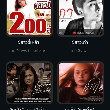
ผู้สาวขี้เหล้า
ผู้สาวเก่า
เมย์ จิราพร ft.วงค์ ชนะกันต์
เมย์ จิราพร
ขี้เหล้าอ้ายว่าบ่ดี เป็นคนดีอ้ายกะบ่ฮัก
เมย์ใด๋ (ເມຍໃດ)