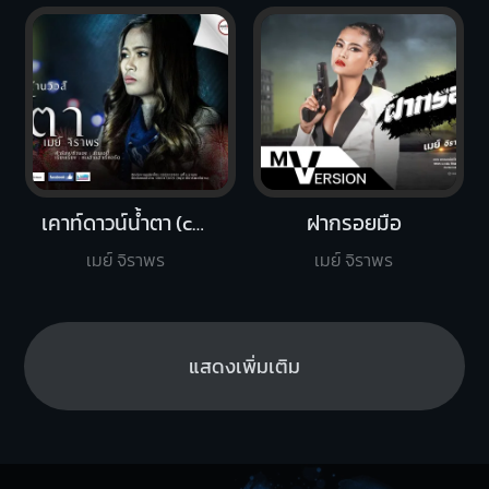
เคาท์ดาวน์น้ำตา (countdown)
ฝากรอยมือ
เมย์ จิราพร
เมย์ จิราพร
แสดงเพิ่มเติม