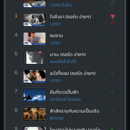
+1
LOSO (โลโซ)
▼
3
ใจสั่งมา (คอร์ด ง่ายๆ)
-1
LOSO
-
4
ซมซาน
LOSO
-
5
มานะ (คอร์ด ง่ายๆ)
พงษ์สิทธิ์ คำภีร์
-
6
อะไรก็ยอม (คอร์ด ง่ายๆ)
LOSO
-
7
คืนที่ดาวเต็มฟ้า
ปราโมทย์ วิเลปะนะ
-
8
ฟ้าสีครามกับความเป็นจริง
BOVINI
-
9
ไหนว่าจะไม่หลอกกัน (คอร์ด ง่ายๆ)