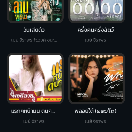
วันเสียตัว
ครึ่งคนครึ่งสัตว์
เมย์ จิราพร ft.วงค์ ชนะกันต์
เมย์ จิราพร
แรกๆหน้ามน ดนๆหน้าหมา
พลอยใด๋ (ພອຍໃດ)
เมย์ จิราพร
เมย์ จิราพร