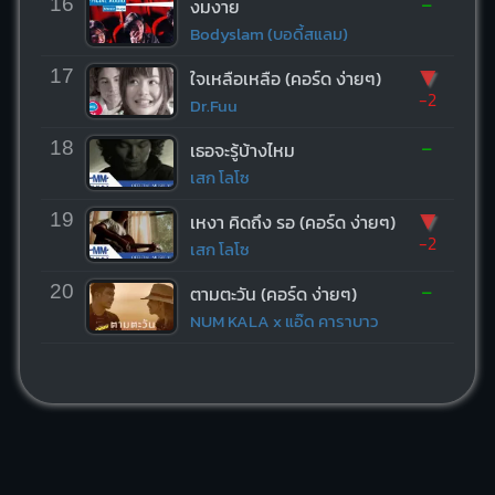
-
16
งมงาย
Bodyslam (บอดี้สแลม)
▼
17
ใจเหลือเหลือ (คอร์ด ง่ายๆ)
-2
Dr.Fuu
-
18
เธอจะรู้บ้างไหม
เสก โลโซ
▼
19
เหงา คิดถึง รอ (คอร์ด ง่ายๆ)
-2
เสก โลโซ
-
20
ตามตะวัน (คอร์ด ง่ายๆ)
NUM KALA x แอ๊ด คาราบาว