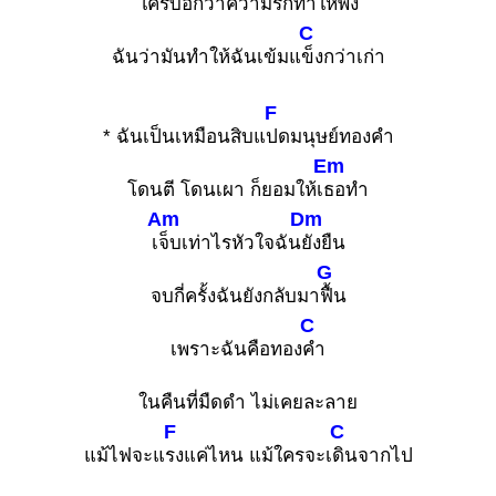
ใครบอกว่าคว
ามรักทำให้พัง
C
ฉันว่ามันทำให้ฉันเข้มแ
ข็งกว่าเก่า
F
* ฉันเป็นเหมือนสิบแ
ปดมนุษย์ทองคำ
Em
โดนตี โดนเผา ก็ยอมให้เ
ธอทำ
Am
Dm
เ
จ็บเท่าไรหัวใจฉัน
ยังยืน
G
จบกี่ครั้งฉันยังกลับมา
ฟื้น
C
เพราะฉันคือทอง
คำ
ในคืนที่มืดดำ ไม่เคยละลาย
F
C
แม้ไฟจะแ
รงแค่ไหน แม้ใครจะเ
ดินจากไป