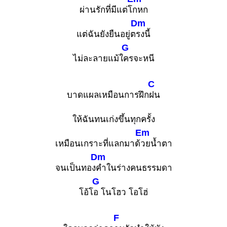
ผ่านรักที่มีแต่โ
กหก
Dm
แต่ฉันยังยืนอยู่ต
รงนี้
G
ไม่ละลายแม้ใ
ครจะหนี
C
บาดแผลเหมือนการฝึก
ฝน
ให้ฉันทนเก่งขึ้นทุกครั้ง
Em
เหมือนเกราะที่แลกมาด้
วยน้ำตา
Dm
จนเป็นทอง
คำในร่างคนธรรมดา
G
โอ้โ
อ โนโฮว โอโฮ่
F