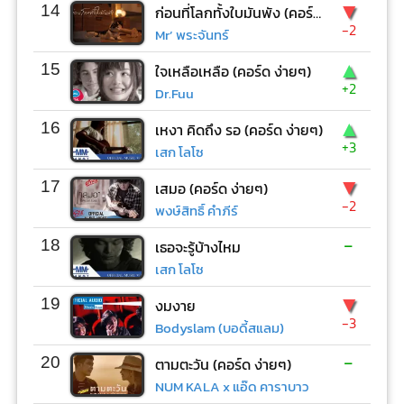
▼
14
ก่อนที่โลกทั้งใบมันพัง (คอร์ด ง่ายๆ)
-2
Mr’ พระจันทร์
▲
15
ใจเหลือเหลือ (คอร์ด ง่ายๆ)
+2
Dr.Fuu
▲
16
เหงา คิดถึง รอ (คอร์ด ง่ายๆ)
+3
เสก โลโซ
▼
17
เสมอ (คอร์ด ง่ายๆ)
-2
พงษ์สิทธิ์ คำภีร์
-
18
เธอจะรู้บ้างไหม
เสก โลโซ
▼
19
งมงาย
-3
Bodyslam (บอดี้สแลม)
-
20
ตามตะวัน (คอร์ด ง่ายๆ)
NUM KALA x แอ๊ด คาราบาว