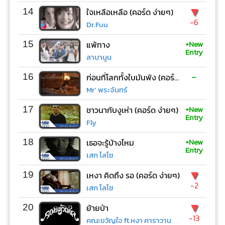
▼
14
ใจเหลือเหลือ (คอร์ด ง่ายๆ)
-6
Dr.Fuu
+New
15
แพ้ทาง
Entry
ลาบานูน
-
16
ก่อนที่โลกทั้งใบมันพัง (คอร์ด ง่ายๆ)
Mr’ พระจันทร์
+New
17
ชาวนากับงูเห่า (คอร์ด ง่ายๆ)
Entry
Fly
+New
18
เธอจะรู้บ้างไหม
Entry
เสก โลโซ
▼
19
เหงา คิดถึง รอ (คอร์ด ง่ายๆ)
-2
เสก โลโซ
▼
20
ย้ายป่า
-13
คณะขวัญใจ ft.หงา คาราวาน