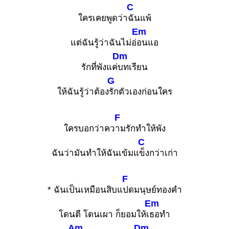
C
ใครเคยพูดว่า
ฉันแพ้
Em
แต่ฉันรู้ว่าฉันไม่อ่
อนแอ
Dm
รักที่พังแค่
บทเรียน
G
ให้ฉันรู้ว่าต้อง
รักตัวเองก่อนใคร
F
ใครบอกว่าคว
ามรักทำให้พัง
C
ฉันว่ามันทำให้ฉันเข้มแ
ข็งกว่าเก่า
F
* ฉันเป็นเหมือนสิบแ
ปดมนุษย์ทองคำ
Em
โดนตี โดนเผา ก็ยอมให้เ
ธอทำ
Am
Dm