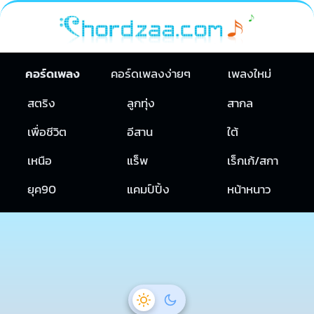
คอร์ดเพลง
คอร์ดเพลงง่ายๆ
เพลงใหม่
สตริง
ลูกทุ่ง
สากล
เพื่อชีวิต
อีสาน
ใต้
เหนือ
แร็พ
เร็กเก้/สกา
ยุค90
แคมป์ปิ้ง
หน้าหนาว