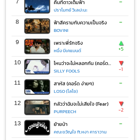
-
7
คืนที่ดาวเต็มฟ้า
ปราโมทย์ วิเลปะนะ
-
8
ฟ้าสีครามกับความเป็นจริง
BOVINI
▲
9
เพราะพี่รักจริง
+5
หนึ่ง บีเคแบนด์
▼
10
ไหนว่าจะไม่หลอกกัน (คอร์ด ง่ายๆ)
-1
SILLY FOOLS
-
11
สาหัส (คอร์ด ง่ายๆ)
LOSO (โลโซ)
▼
12
กลัวว่าฉันจะไม่เสียใจ (Fear)
-2
PURPEECH
-
13
ย้ายป่า
คณะขวัญใจ ft.หงา คาราวาน