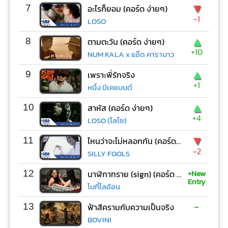
▼
7
อะไรก็ยอม (คอร์ด ง่ายๆ)
-1
LOSO
▲
8
ตามตะวัน (คอร์ด ง่ายๆ)
+10
NUM KALA x แอ๊ด คาราบาว
▲
9
เพราะพี่รักจริง
+1
หนึ่ง บีเคแบนด์
▲
10
สาหัส (คอร์ด ง่ายๆ)
+4
LOSO (โลโซ)
▼
11
ไหนว่าจะไม่หลอกกัน (คอร์ด ง่ายๆ)
-2
SILLY FOOLS
+New
12
นาฬิกาทราย (sign) (คอร์ด ง่ายๆ)
Entry
โบกี้ไลอ้อน
-
13
ฟ้าสีครามกับความเป็นจริง
BOVINI