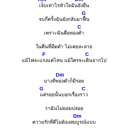
เ
จ็บเท่าไรหัวใจฉัน
ยังยืน
G
จบกี่ครั้งฉันยังกลับมา
ฟื้น
C
เพราะฉันคือทอง
คำ
ในคืนที่มืดดำ ไม่เคยละลาย
F
C
แม้ไฟจะแ
รงแค่ไหน แม้ใครจะเ
ดินจากไป
Dm
บางทีท
องคำก็มีรอย
G
C
แต่รอยนั้นบอกเรื่องร
าว
ว่าฉันไม่ยอมปล่อย
Dm
ความรักที่ดีไม่ต้องสม
บูรณ์แบบ