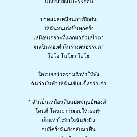
ไม่ละลายแม้ใครจะหนี
บาดแผลเหมือนการฝึกฝน
ให้ฉันทนเก่งขึ้นทุกครั้ง
เหมือนเกราะที่แลกมาด้วยน้ำตา
จนเป็นทองคำในร่างคนธรรมดา
โอ้โอ โนโฮว โอโฮ่
ใครบอกว่าความรักทำให้พัง
ฉันว่ามันทำให้ฉันเข้มแข็งกว่าเก่า
* ฉันเป็นเหมือนสิบแปดมนุษย์ทองคำ
โดนตี โดนเผา ก็ยอมให้เธอทำ
เจ็บเท่าไรหัวใจฉันยังยืน
จบกี่ครั้งฉันยังกลับมาฟื้น