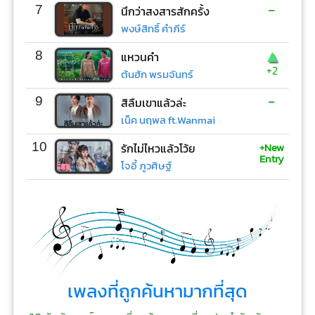
-
7
นึกว่าสงสารสักครั้ง
พงษ์สิทธิ์ คำภีร์
▲
8
แหวนคำ
+2
ต้นฮัก พรมจันทร์
-
9
สิลืมเขาแล้วล่ะ
เน็ค นฤพล ft.Wanmai
+New
10
รักไม่ไหวแล้วโว้ย
Entry
โจอี้ ภูวศิษฐ์
เพลงที่ถูกค้นหามากที่สุด