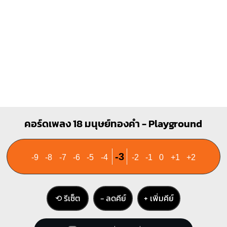
คอร์ดเพลง 18 มนุษย์ทองคำ - Playground
-3
-9
-8
-7
-6
-5
-4
-2
-1
0
+1
+2
⟲ รีเซ็ต
− ลดคีย์
+ เพิ่มคีย์