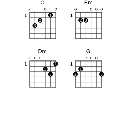
C
Em
X
O
O
O
O
O
O
1
1
1
2
2
3
3
Dm
G
X
X
O
O
O
O
1
1
1
2
1
3
2
3
F
Am
X
O
O
1
1
1
1
1
1
2
2
3
3
4