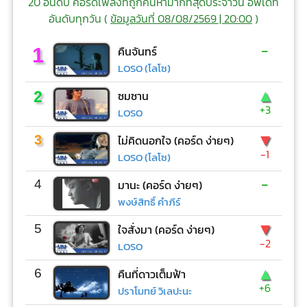
20 อันดับ คอร์ดเพลงที่ถูกค้นหามากที่สุดประจำวัน อัพเดท
อันดับทุกวัน (
ข้อมูลวันที่ 08/08/2569 | 20:00
)
-
1
คืนจันทร์
LOSO (โลโซ)
▲
2
ซมซาน
+3
LOSO
▼
3
ไม่คิดนอกใจ (คอร์ด ง่ายๆ)
-1
LOSO (โลโซ)
-
4
มานะ (คอร์ด ง่ายๆ)
พงษ์สิทธิ์ คำภีร์
▼
5
ใจสั่งมา (คอร์ด ง่ายๆ)
-2
LOSO
▲
6
คืนที่ดาวเต็มฟ้า
+6
ปราโมทย์ วิเลปะนะ