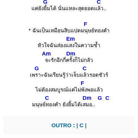
G
C
แค่ยัง
ยิ้มได้ นั่นแหละสุดยอดแ
ล้ว..
F
* ฉันเป็นเหมือนสิบแปดม
นุษย์ทองคำ
Em
หัวใจฉันส่องแ
สงในความช้ำ
Am
Dm
จะรักอีกกี่ค
รั้งก็ไม่กลัว
G
C
เพ
ราะฉันเรียนรู้ว่าเจ็บแ
ล้วรอดชัวร์
F
ไม่ต้องสมบูรณ์แค่ไม่
พังพอแล้ว
C
Dm
G
C
มนุษย์
ทองคำ ยังยิ้มได้เส
มอ..
OUTRO : |
C
|