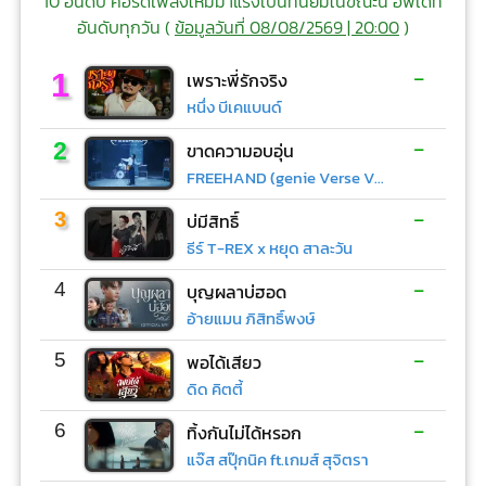
10 อันดับ คอร์ดเพลงใหม่มาแรงเป็นที่นิยมในขณะนี้ อัพเดท
อันดับทุกวัน (
ข้อมูลวันที่ 08/08/2569 | 20:00
)
-
1
เพราะพี่รักจริง
หนึ่ง บีเคแบนด์
-
2
ขาดความอบอุ่น
FREEHAND (genie Verse Vol.1)
-
3
บ่มีสิทธิ์
ธีร์ T-REX x หยุด สาละวัน
-
4
บุญผลาบ่ฮอด
อ้ายแมน ภิสิทธิ์พงษ์
-
5
พอได้เสียว
ดิด คิตตี้
-
6
ทิ้งกันไม่ได้หรอก
แจ๊ส สปุ๊กนิค ft.เกมส์ สุจิตรา