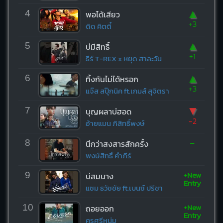
▲
4
พอได้เสียว
+3
ดิด คิตตี้
▲
5
บ่มีสิทธิ์
+1
ธีร์ T-REX x หยุด สาละวัน
▲
6
ทิ้งกันไม่ได้หรอก
+3
แจ๊ส สปุ๊กนิค ft.เกมส์ สุจิตรา
▼
7
บุญผลาบ่ฮอด
-2
อ้ายแมน ภิสิทธิ์พงษ์
-
8
นึกว่าสงสารสักครั้ง
พงษ์สิทธิ์ คำภีร์
+New
9
บ่สมนาง
Entry
แซม ธวัชชัย ft.เบนซ์ ปรีชา
+New
10
ถอยออก
Entry
ครูศรีหนุ่ม