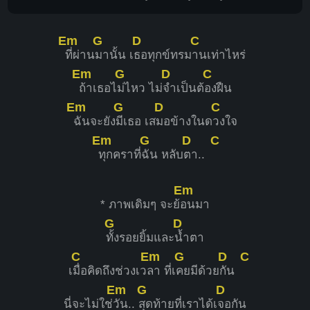
Em
G
D
C
ที่ผ่าน
มานั้น เ
ธอทุกข์ทรม
านเท่าไหร่
Em
G
D
C
ถ้าเธอไ
ม่ไหว ไม่
จำเป็นต้
องฝืน
Em
G
D
C
ฉันจะยัง
มีเธอ เส
มอข้างในด
วงใจ
Em
G
D
C
ทุกคราที่
ฉัน หลับ
ตา..
Em
* ภาพเดิมๆ จะย้
อนมา
G
D
ทั้งรอยยิ้มและ
น้ำตา
C
Em
G
D
C
เ
มื่อคิดถึงช่วงเว
ลา ที่เ
คยมีด้วย
กัน
Em
G
D
นี่จะไม่ใช่
วัน..
สุดท้ายที่เราได้เ
จอกัน