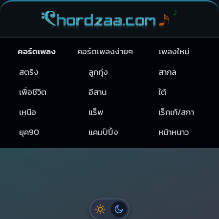
คอร์ดเพลง
คอร์ดเพลงง่ายๆ
เพลงใหม่
สตริง
ลูกทุ่ง
สากล
เพื่อชีวิต
อีสาน
ใต้
เหนือ
แร็พ
เร็กเก้/สกา
ยุค90
แคมป์ปิ้ง
หน้าหนาว