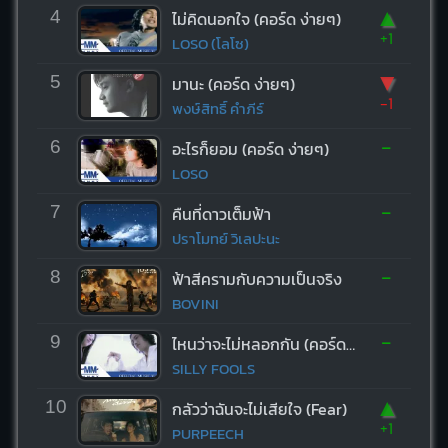
▲
4
ไม่คิดนอกใจ (คอร์ด ง่ายๆ)
+1
LOSO (โลโซ)
▼
5
มานะ (คอร์ด ง่ายๆ)
-1
พงษ์สิทธิ์ คำภีร์
-
6
อะไรก็ยอม (คอร์ด ง่ายๆ)
LOSO
-
7
คืนที่ดาวเต็มฟ้า
ปราโมทย์ วิเลปะนะ
-
8
ฟ้าสีครามกับความเป็นจริง
BOVINI
-
9
ไหนว่าจะไม่หลอกกัน (คอร์ด ง่ายๆ)
SILLY FOOLS
▲
10
กลัวว่าฉันจะไม่เสียใจ (Fear)
+1
PURPEECH