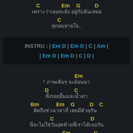
C
Em
G
D
เพ
ราะว่าเธอจะ
ยัง อยู่
กับฉันเส
มอ
C
ทุก
ลมหายใจ..
INSTRU : |
Em
D
|
Em
D
|
C
|
Am
|
|
Em
D
|
Em
D
|
C
|
D
|
Em
* ภาพเดิมๆ จะย้
อนมา
D
C
ทั้งรอยยิ้มและ
น้ำตา
Bm
Em
G
D
C
คิดถึงช่วงเว
ลาที่ เ
คยมีด้วย
กัน
C
D
นี่จะไม่ใช่
วันสุดท้ายที่เราได้เ
จอกัน
Em
G