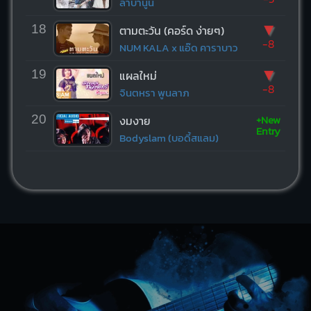
ลาบานูน
▼
18
ตามตะวัน (คอร์ด ง่ายๆ)
-8
NUM KALA x แอ๊ด คาราบาว
▼
19
แผลใหม่
-8
จินตหรา พูนลาภ
+New
20
งมงาย
Entry
Bodyslam (บอดี้สแลม)