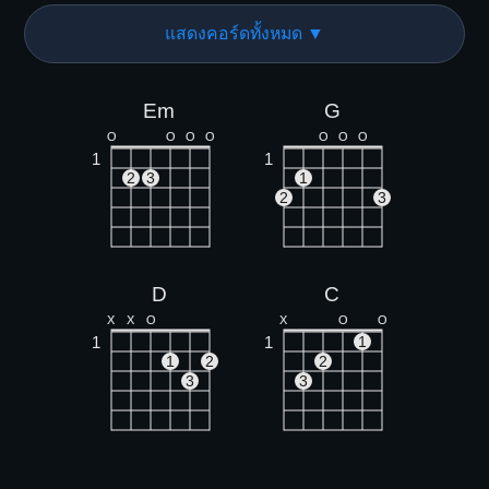
แสดงคอร์ดทั้งหมด ▼
Em
G
O
O
O
O
O
O
O
1
1
2
3
1
2
3
D
C
X
X
O
X
O
O
1
1
1
1
2
2
3
3
Am
Bm