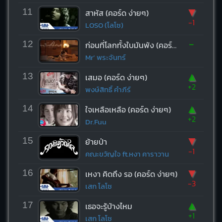
▼
11
สาหัส (คอร์ด ง่ายๆ)
-1
LOSO (โลโซ)
-
12
ก่อนที่โลกทั้งใบมันพัง (คอร์ด ง่ายๆ)
Mr’ พระจันทร์
▲
13
เสมอ (คอร์ด ง่ายๆ)
+2
พงษ์สิทธิ์ คำภีร์
▲
14
ใจเหลือเหลือ (คอร์ด ง่ายๆ)
+2
Dr.Fuu
▼
15
ย้ายป่า
-1
คณะขวัญใจ ft.หงา คาราวาน
▼
16
เหงา คิดถึง รอ (คอร์ด ง่ายๆ)
-3
เสก โลโซ
▲
17
เธอจะรู้บ้างไหม
+1
เสก โลโซ