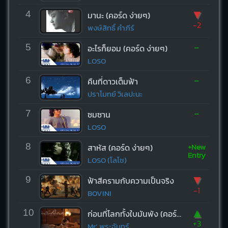
▼
4
มานะ (คอร์ด ง่ายๆ)
-2
พงษ์สิทธิ์ คำภีร์
-
5
อะไรก็ยอม (คอร์ด ง่ายๆ)
LOSO
-
6
คืนที่ดาวเต็มฟ้า
ปราโมทย์ วิเลปะนะ
-
7
ซมซาน
LOSO
+New
8
สาหัส (คอร์ด ง่ายๆ)
Entry
LOSO (โลโซ)
▼
9
ฟ้าสีครามกับความเป็นจริง
-1
BOVINI
▲
10
ก่อนที่โลกทั้งใบมันพัง (คอร์ด ง่ายๆ)
+3
Mr’ พระจันทร์