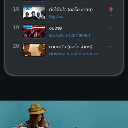
▼
18
ทิ้งไว้ในใจ (คอร์ด ง่ายๆ)
-1
Big Ass
-
19
งมงาย
Bodyslam (บอดี้สแลม)
-
20
ตามตะวัน (คอร์ด ง่ายๆ)
NUM KALA x แอ๊ด คาราบาว