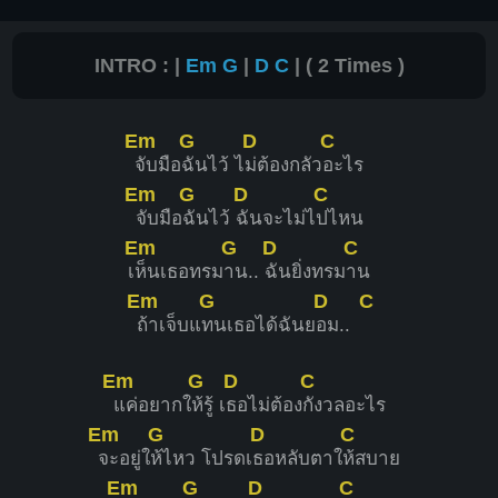
INTRO : |
Em
G
|
D
C
| ( 2 Times )
Em
G
D
C
จับมือ
ฉันไว้ ไ
ม่ต้องกลัว
อะไร
Em
G
D
C
จับมือ
ฉันไว้
ฉันจะไม่ไ
ปไหน
Em
G
D
C
เ
ห็นเธอทรม
าน..
ฉันยิ่งทรม
าน
Em
G
D
C
ถ้าเจ็บแ
ทนเธอได้ฉันย
อม..
Em
G
D
C
แค่อยากใ
ห้รู้ เ
ธอไม่ต้อง
กังวลอะไร
Em
G
D
C
จะอยู่ใ
ห้ไหว โปรดเ
ธอหลับตาใ
ห้สบาย
Em
G
D
C