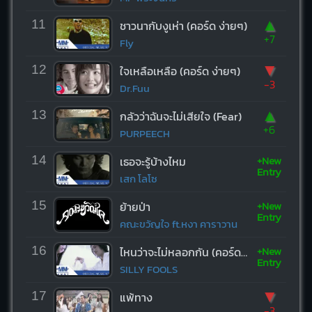
▲
11
ชาวนากับงูเห่า (คอร์ด ง่ายๆ)
+7
Fly
▼
12
ใจเหลือเหลือ (คอร์ด ง่ายๆ)
-3
Dr.Fuu
▲
13
กลัวว่าฉันจะไม่เสียใจ (Fear)
+6
PURPEECH
+New
14
เธอจะรู้บ้างไหม
Entry
เสก โลโซ
+New
15
ย้ายป่า
Entry
คณะขวัญใจ ft.หงา คาราวาน
+New
16
ไหนว่าจะไม่หลอกกัน (คอร์ด ง่ายๆ)
Entry
SILLY FOOLS
▼
17
แพ้ทาง
-3