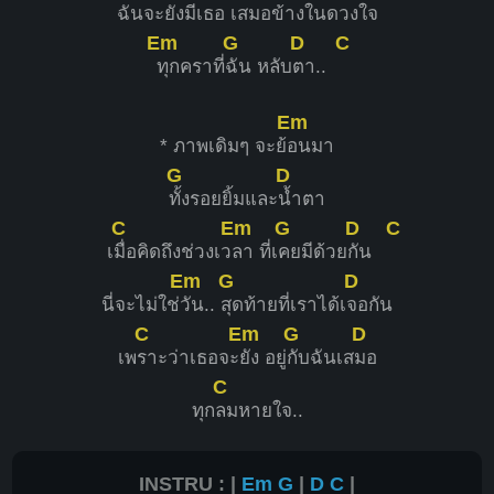
ฉันจะยัง
มีเธอ เส
มอข้างในด
วงใจ
Em
G
D
C
ทุกคราที่
ฉัน หลับ
ตา..
Em
* ภาพเดิมๆ จะย้
อนมา
G
D
ทั้งรอยยิ้มและ
น้ำตา
C
Em
G
D
C
เ
มื่อคิดถึงช่วงเว
ลา ที่เ
คยมีด้วย
กัน
Em
G
D
นี่จะไม่ใช่
วัน..
สุดท้ายที่เราได้เ
จอกัน
C
Em
G
D
เพ
ราะว่าเธอจะ
ยัง อยู่
กับฉันเส
มอ
C
ทุก
ลมหายใจ..
INSTRU : |
Em
G
|
D
C
|