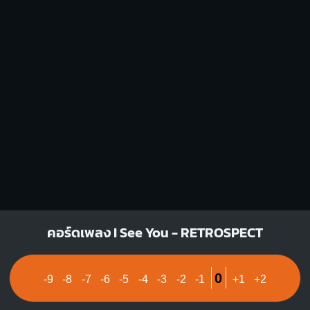
X
O
O
X
1
1
1
2
3
1
1
2
3
4
คอร์ดเพลง I See You - RETROSPECT
0
-9
-8
-7
-6
-5
-4
-3
-2
-1
+1
+2