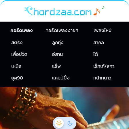
คอร์ดเพลง
คอร์ดเพลงง่ายๆ
เพลงใหม่
สตริง
ลูกทุ่ง
สากล
เพื่อชีวิต
อีสาน
ใต้
เหนือ
แร็พ
เร็กเก้/สกา
ยุค90
แคมป์ปิ้ง
หน้าหนาว