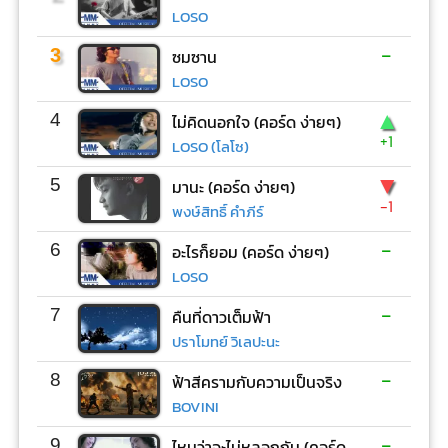
LOSO
-
3
ซมซาน
LOSO
▲
4
ไม่คิดนอกใจ (คอร์ด ง่ายๆ)
+1
LOSO (โลโซ)
▼
5
มานะ (คอร์ด ง่ายๆ)
-1
พงษ์สิทธิ์ คำภีร์
-
6
อะไรก็ยอม (คอร์ด ง่ายๆ)
LOSO
-
7
คืนที่ดาวเต็มฟ้า
ปราโมทย์ วิเลปะนะ
-
8
ฟ้าสีครามกับความเป็นจริง
BOVINI
-
9
ไหนว่าจะไม่หลอกกัน (คอร์ด ง่ายๆ)