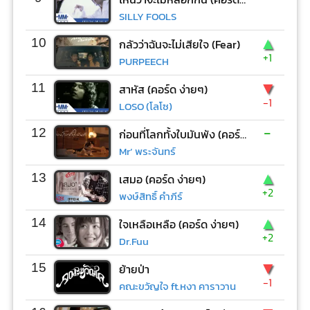
SILLY FOOLS
▲
10
กลัวว่าฉันจะไม่เสียใจ (Fear)
+1
PURPEECH
▼
11
สาหัส (คอร์ด ง่ายๆ)
-1
LOSO (โลโซ)
-
12
ก่อนที่โลกทั้งใบมันพัง (คอร์ด ง่ายๆ)
Mr’ พระจันทร์
▲
13
เสมอ (คอร์ด ง่ายๆ)
+2
พงษ์สิทธิ์ คำภีร์
▲
14
ใจเหลือเหลือ (คอร์ด ง่ายๆ)
+2
Dr.Fuu
▼
15
ย้ายป่า
-1
คณะขวัญใจ ft.หงา คาราวาน