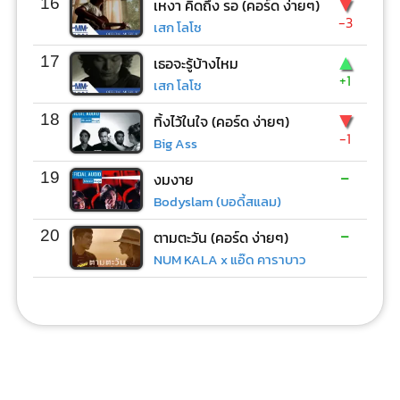
▼
16
เหงา คิดถึง รอ (คอร์ด ง่ายๆ)
-3
เสก โลโซ
▲
17
เธอจะรู้บ้างไหม
+1
เสก โลโซ
▼
18
ทิ้งไว้ในใจ (คอร์ด ง่ายๆ)
-1
Big Ass
-
19
งมงาย
Bodyslam (บอดี้สแลม)
-
20
ตามตะวัน (คอร์ด ง่ายๆ)
NUM KALA x แอ๊ด คาราบาว