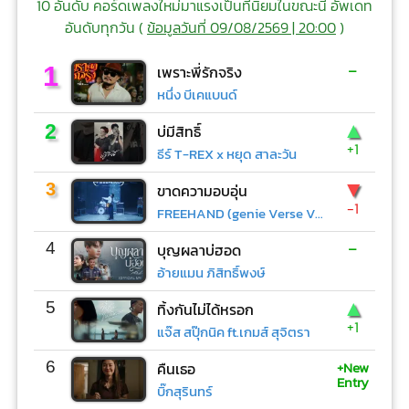
10 อันดับ คอร์ดเพลงใหม่มาแรงเป็นที่นิยมในขณะนี้ อัพเดท
อันดับทุกวัน (
ข้อมูลวันที่ 09/08/2569 | 20:00
)
-
1
เพราะพี่รักจริง
หนึ่ง บีเคแบนด์
▲
2
บ่มีสิทธิ์
+1
ธีร์ T-REX x หยุด สาละวัน
▼
3
ขาดความอบอุ่น
-1
FREEHAND (genie Verse Vol.1)
-
4
บุญผลาบ่ฮอด
อ้ายแมน ภิสิทธิ์พงษ์
▲
5
ทิ้งกันไม่ได้หรอก
+1
แจ๊ส สปุ๊กนิค ft.เกมส์ สุจิตรา
+New
6
คืนเธอ
Entry
บิ๊กสุรินทร์