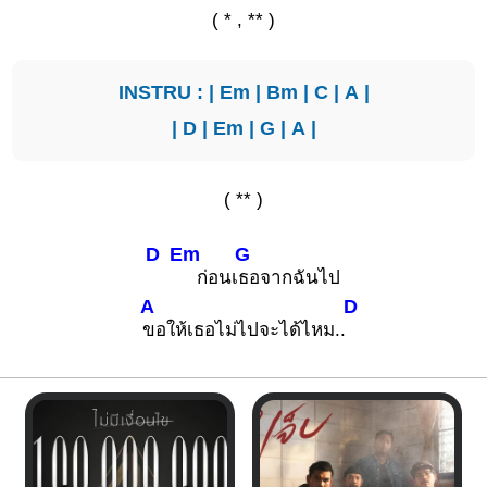
( * , ** )
INSTRU : |
Em
|
Bm
|
C
|
A
|
|
D
|
Em
|
G
|
A
|
( ** )
D
Em
G
ก่อนเ
ธอจากฉันไป
A
D
ขอให้เธอไม่ไปจะได้ไหม..