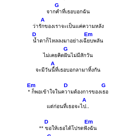
G
จาก
คำที่เธอบอกฉัน
A
ว่ารั
กของเราจะเป็นแค่ความหลัง
D
Em
น้ำตาก็ไหลลงมาอย่างเฉี
ยบพลัน
G
ไม่เคยคิด
ฝันไม่มีสักวัน
A
จะมีวัน
นี้ที่เธอบอกลามาทิ้งกัน
Em
D
G
*
ก็พอเข้าใจในค
วามต้องการของเ
ธอ
A
แต่ก่อนที่เธอจะไ
ป..
D
Em
**
ขอให้เธอได้โปรดฟั
งฉัน