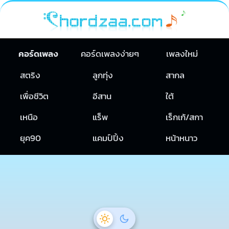
คอร์ดเพลง
คอร์ดเพลงง่ายๆ
เพลงใหม่
สตริง
ลูกทุ่ง
สากล
เพื่อชีวิต
อีสาน
ใต้
เหนือ
แร็พ
เร็กเก้/สกา
ยุค90
แคมป์ปิ้ง
หน้าหนาว