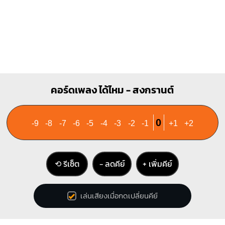
คอร์ดเพลง ได้ไหม - สงกรานต์
0
-9
-8
-7
-6
-5
-4
-3
-2
-1
+1
+2
⟲ รีเซ็ต
− ลดคีย์
+ เพิ่มคีย์
เล่นเสียงเมื่อกดเปลี่ยนคีย์