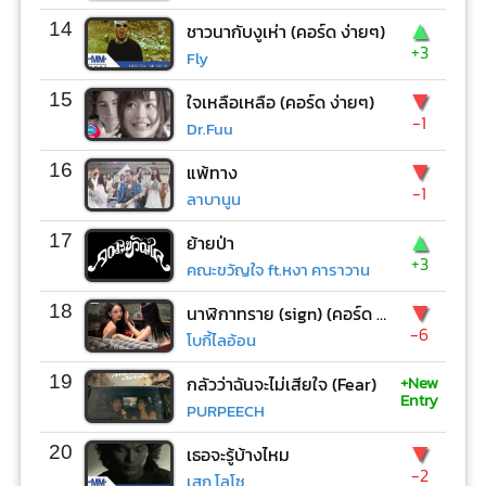
▲
14
ชาวนากับงูเห่า (คอร์ด ง่ายๆ)
+3
Fly
▼
15
ใจเหลือเหลือ (คอร์ด ง่ายๆ)
-1
Dr.Fuu
▼
16
แพ้ทาง
-1
ลาบานูน
▲
17
ย้ายป่า
+3
คณะขวัญใจ ft.หงา คาราวาน
▼
18
นาฬิกาทราย (sign) (คอร์ด ง่ายๆ)
-6
โบกี้ไลอ้อน
+New
19
กลัวว่าฉันจะไม่เสียใจ (Fear)
Entry
PURPEECH
▼
20
เธอจะรู้บ้างไหม
-2
เสก โลโซ