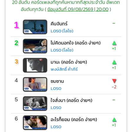
20 อันดับ คอร์ดเพลงที่ถูกค้นหามากที่สุดประจำวัน อัพเดท
อันดับทุกวัน (
ข้อมูลวันที่ 09/08/2569 | 20:00
)
-
1
คืนจันทร์
LOSO (โลโซ)
▲
2
ไม่คิดนอกใจ (คอร์ด ง่ายๆ)
+1
LOSO (โลโซ)
▲
3
มานะ (คอร์ด ง่ายๆ)
+1
พงษ์สิทธิ์ คำภีร์
▼
4
ซมซาน
-2
LOSO
-
5
ใจสั่งมา (คอร์ด ง่ายๆ)
LOSO
▲
6
อะไรก็ยอม (คอร์ด ง่ายๆ)
+1
LOSO