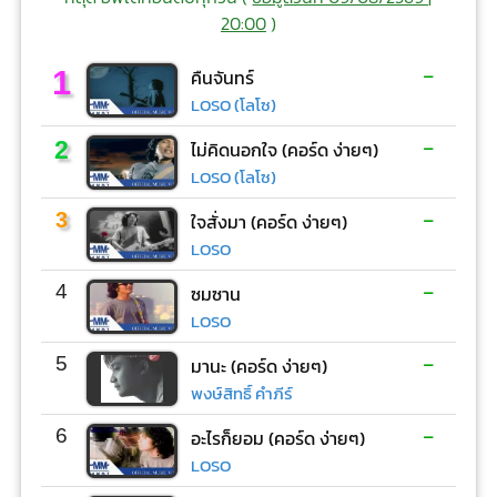
20:00
)
-
1
คืนจันทร์
LOSO (โลโซ)
-
2
ไม่คิดนอกใจ (คอร์ด ง่ายๆ)
LOSO (โลโซ)
-
3
ใจสั่งมา (คอร์ด ง่ายๆ)
LOSO
-
4
ซมซาน
LOSO
-
5
มานะ (คอร์ด ง่ายๆ)
พงษ์สิทธิ์ คำภีร์
-
6
อะไรก็ยอม (คอร์ด ง่ายๆ)
LOSO