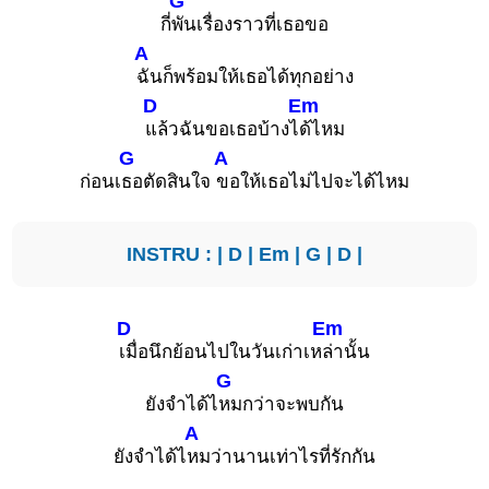
G
กี่
พันเรื่องราวที่เธอขอ
A
ฉันก็พร้อมให้เธอได้ทุกอย่าง
D
Em
แล้วฉันขอเธอบ้างไ
ด้ไหม
G
A
ก่อนเ
ธอตัดสินใจ
ขอให้เธอไม่ไปจะได้ไหม
INSTRU : |
D
|
Em
|
G
|
D
|
D
Em
เมื่อนึกย้อนไปในวันเก่าเห
ล่านั้น
G
ยังจำได้ไ
หมกว่าจะพบกัน
A
ยังจำได้ไ
หมว่านานเท่าไรที่รักกัน