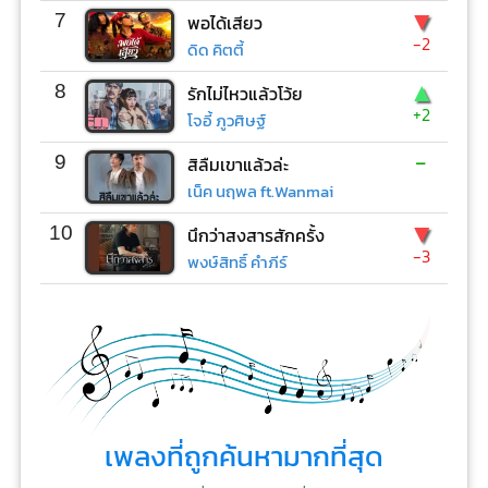
▼
7
พอได้เสียว
-2
ดิด คิตตี้
▲
8
รักไม่ไหวแล้วโว้ย
+2
โจอี้ ภูวศิษฐ์
-
9
สิลืมเขาแล้วล่ะ
เน็ค นฤพล ft.Wanmai
▼
10
นึกว่าสงสารสักครั้ง
-3
พงษ์สิทธิ์ คำภีร์
เพลงที่ถูกค้นหามากที่สุด