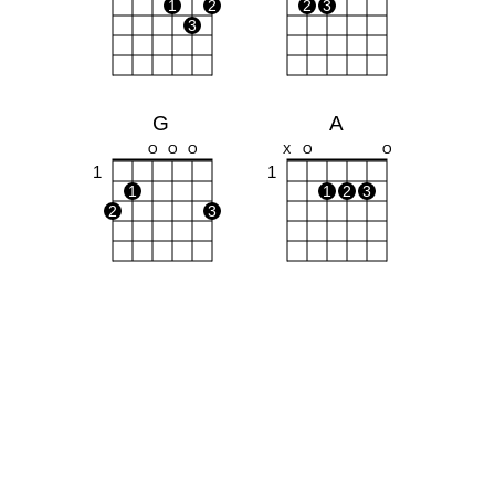
1
2
2
3
3
G
A
O
O
O
X
O
O
1
1
1
1
2
3
2
3
Bm
C
X
X
O
O
1
1
1
1
1
2
2
3
3
4