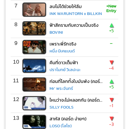
+New
7
ลบไม่ได้ช่วยให้ลืม
Entry
INK WARUNTORN x BILLKIN
▲
8
ฟ้าสีครามกับความเป็นจริง
+5
BOVINI
-
9
เพราะพี่รักจริง
หนึ่ง บีเคแบนด์
▼
10
คืนที่ดาวเต็มฟ้า
-4
ปราโมทย์ วิเลปะนะ
▲
11
ก่อนที่โลกทั้งใบมันพัง (คอร์ด ง่ายๆ)
+5
Mr’ พระจันทร์
▼
12
ไหนว่าจะไม่หลอกกัน (คอร์ด ง่ายๆ)
-1
SILLY FOOLS
▼
13
สาหัส (คอร์ด ง่ายๆ)
-3
LOSO (โลโซ)