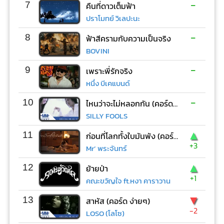
-
7
คืนที่ดาวเต็มฟ้า
ปราโมทย์ วิเลปะนะ
-
8
ฟ้าสีครามกับความเป็นจริง
BOVINI
-
9
เพราะพี่รักจริง
หนึ่ง บีเคแบนด์
-
10
ไหนว่าจะไม่หลอกกัน (คอร์ด ง่ายๆ)
SILLY FOOLS
▲
11
ก่อนที่โลกทั้งใบมันพัง (คอร์ด ง่ายๆ)
+3
Mr’ พระจันทร์
▲
12
ย้ายป่า
+1
คณะขวัญใจ ft.หงา คาราวาน
▼
13
สาหัส (คอร์ด ง่ายๆ)
-2
LOSO (โลโซ)