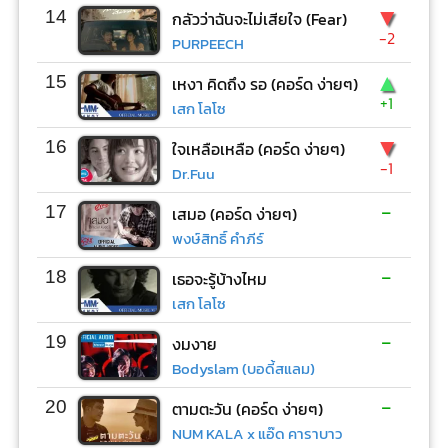
▼
14
กลัวว่าฉันจะไม่เสียใจ (Fear)
-2
PURPEECH
▲
15
เหงา คิดถึง รอ (คอร์ด ง่ายๆ)
+1
เสก โลโซ
▼
16
ใจเหลือเหลือ (คอร์ด ง่ายๆ)
-1
Dr.Fuu
-
17
เสมอ (คอร์ด ง่ายๆ)
พงษ์สิทธิ์ คำภีร์
-
18
เธอจะรู้บ้างไหม
เสก โลโซ
-
19
งมงาย
Bodyslam (บอดี้สแลม)
-
20
ตามตะวัน (คอร์ด ง่ายๆ)
NUM KALA x แอ๊ด คาราบาว