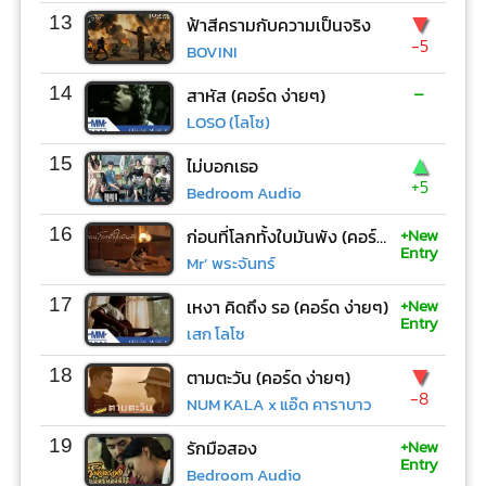
▼
13
ฟ้าสีครามกับความเป็นจริง
-5
BOVINI
-
14
สาหัส (คอร์ด ง่ายๆ)
LOSO (โลโซ)
▲
15
ไม่บอกเธอ
+5
Bedroom Audio
+New
16
ก่อนที่โลกทั้งใบมันพัง (คอร์ด ง่ายๆ)
Entry
Mr’ พระจันทร์
+New
17
เหงา คิดถึง รอ (คอร์ด ง่ายๆ)
Entry
เสก โลโซ
▼
18
ตามตะวัน (คอร์ด ง่ายๆ)
-8
NUM KALA x แอ๊ด คาราบาว
+New
19
รักมือสอง
Entry
Bedroom Audio