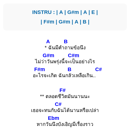
INSTRU : |
A
|
G#m
|
A
|
E
|
|
F#m
|
G#m
|
A
|
B
|
A
B
*
ฉันมีคำ
ถามข้อนึง
G#m
C#m
ไม่ว่า
วันพรุ่งนี้จะเ
ป็นอย่างไร
F#m
B
C#
อะ
ไรจะเกิด ฉันก
ลัวเหลือเกิน..
F#
** ตลอดชี
วิตมันนานนะ
C#
เธอจะทนกับ
ฉันได้นานหรือเปล่า
Ebm
หากวัน
นึงบังเอิญมีเรื่องราว