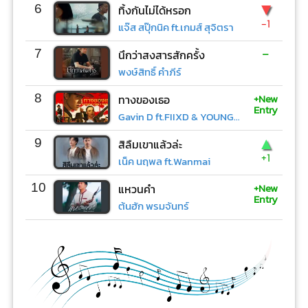
▼
6
ทิ้งกันไม่ได้หรอก
-1
แจ๊ส สปุ๊กนิค ft.เกมส์ สุจิตรา
-
7
นึกว่าสงสารสักครั้ง
พงษ์สิทธิ์ คำภีร์
+New
8
ทางของเธอ
Entry
Gavin D ft.FIIXD & YOUNGOHM
▲
9
สิลืมเขาแล้วล่ะ
+1
เน็ค นฤพล ft.Wanmai
+New
10
แหวนคำ
Entry
ต้นฮัก พรมจันทร์