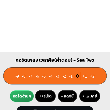
C#
F#
X
X
4
1
1
1
1
1
1
2
3
4
2
3
4
Ebm
คอร์ดเพลง เวลาคือ(คำตอบ) - Sea Two
X
6
1
1
2
0
-9
-8
-7
-6
-5
-4
-3
-2
-1
+1
+2
3
4
คอร์ดง่ายๆ
⟲ รีเซ็ต
− ลดคีย์
+ เพิ่มคีย์