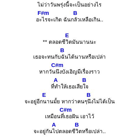
ไม่ว่า
วันพรุ่งนี้จะเ
ป็นอย่างไร
F#m
B
อะ
ไรจะเกิด ฉันก
ลัวเหลือเกิน..
E
** ตลอดชี
วิตมันนานนะ
B
เธอจะทนกับ
ฉันได้นานหรือเปล่า
C#m
หากวัน
นึงบังเอิญมีเรื่องราว
A
B
ที่
ทำให้เธอเสีย
ใจ
E
B
จะอยู่อีก
นานมั้ย หากว่าคนๆ
นึงไม่ได้เป็น
C#m
เหมือนที่
เธอฝัน เอาไว้
A
B
จะอยู่กัน
ไปตลอดชี
วิตหรือเปล่า..