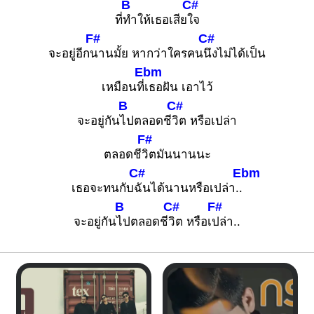
B
C#
ที่
ทำให้เธอเสีย
ใจ
F#
C#
จะอยู่อีก
นานมั้ย หากว่าใครคน
นึงไม่ได้เป็น
Ebm
เหมือนที่
เธอฝัน เอาไว้
B
C#
จะอยู่กัน
ไปตลอดชี
วิต หรือเปล่า
F#
ตลอดชี
วิตมันนานนะ
C#
Ebm
เธอจะทนกับ
ฉันได้นานหรือเปล่า..
B
C#
F#
จะอยู่กัน
ไปตลอดชี
วิต หรือเ
ปล่า..