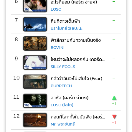
-
6
อะไรก็ยอม (คอร์ด ง่ายๆ)
LOSO
-
7
คืนที่ดาวเต็มฟ้า
ปราโมทย์ วิเลปะนะ
-
8
ฟ้าสีครามกับความเป็นจริง
BOVINI
-
9
ไหนว่าจะไม่หลอกกัน (คอร์ด ง่ายๆ)
SILLY FOOLS
-
10
กลัวว่าฉันจะไม่เสียใจ (Fear)
PURPEECH
▲
11
สาหัส (คอร์ด ง่ายๆ)
+1
LOSO (โลโซ)
▼
12
ก่อนที่โลกทั้งใบมันพัง (คอร์ด ง่ายๆ)
-1
Mr’ พระจันทร์