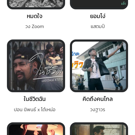
หมดใจ
ยอมโง่
วง Zoom
แสตมป์
ในชีวิตฉัน
คิดถึงคนไกล
ปอน นิพนธ์ x โต๋เหน่อ
วงฐาวร