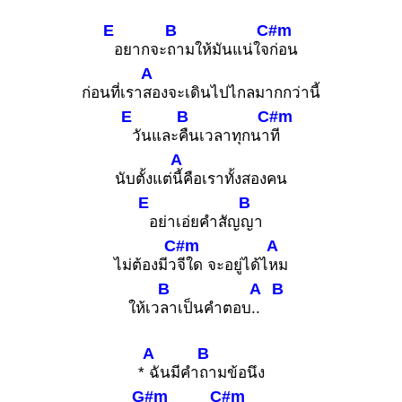
E
B
C#m
อยากจะ
ถามให้มันแน่ใจ
ก่อน
A
ก่อนที่เรา
สองจะเดินไปไกลมากกว่านี้
E
B
C#m
วันและ
คืนเวลาทุกนา
ที
A
นับตั้งแต่
นี้คือเราทั้งสองคน
E
B
อย่าเอ่ยคำสัญ
ญา
C#m
A
ไม่ต้องมีว
จีใด จะอยู่ได้ไ
หม
B
A
B
ให้เว
ลาเป็นคำตอบ
..
A
B
*
ฉันมีคำ
ถามข้อนึง
G#m
C#m