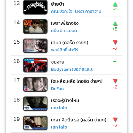
▲
13
ย้ายป่า
+1
คณะขวัญใจ ft.หงา คาราวาน
▲
14
เพราะพี่รักจริง
+5
หนึ่ง บีเคแบนด์
▼
15
เสมอ (คอร์ด ง่ายๆ)
-2
พงษ์สิทธิ์ คำภีร์
-
16
งมงาย
Bodyslam (บอดี้สแลม)
▼
17
ใจเหลือเหลือ (คอร์ด ง่ายๆ)
-2
Dr.Fuu
-
18
เธอจะรู้บ้างไหม
เสก โลโซ
▼
19
เหงา คิดถึง รอ (คอร์ด ง่ายๆ)
-2
เสก โลโซ