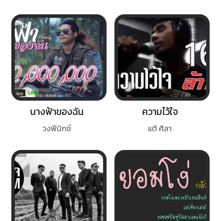
นางฟ้าของฉัน
ความไว้ใจ
วงฟีนิกซ์
แต้ ศิลา