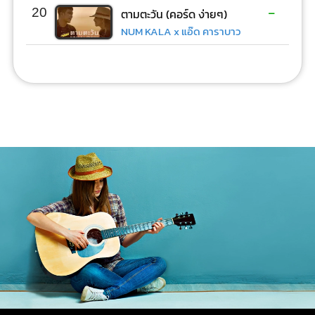
-
20
ตามตะวัน (คอร์ด ง่ายๆ)
NUM KALA x แอ๊ด คาราบาว