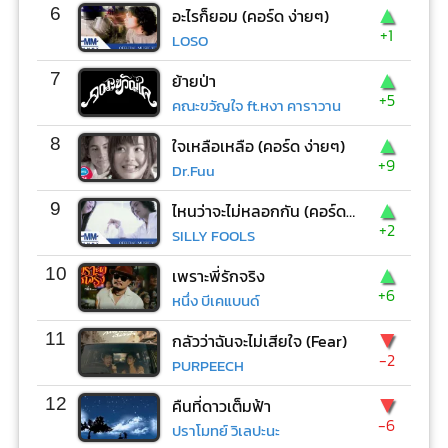
▲
6
อะไรก็ยอม (คอร์ด ง่ายๆ)
+1
LOSO
▲
7
ย้ายป่า
+5
คณะขวัญใจ ft.หงา คาราวาน
▲
8
ใจเหลือเหลือ (คอร์ด ง่ายๆ)
+9
Dr.Fuu
▲
9
ไหนว่าจะไม่หลอกกัน (คอร์ด ง่ายๆ)
+2
SILLY FOOLS
▲
10
เพราะพี่รักจริง
+6
หนึ่ง บีเคแบนด์
▼
11
กลัวว่าฉันจะไม่เสียใจ (Fear)
-2
PURPEECH
▼
12
คืนที่ดาวเต็มฟ้า
-6
ปราโมทย์ วิเลปะนะ