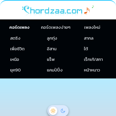
คอร์ดเพลง
คอร์ดเพลงง่ายๆ
เพลงใหม่
สตริง
ลูกทุ่ง
สากล
เพื่อชีวิต
อีสาน
ใต้
เหนือ
แร็พ
เร็กเก้/สกา
ยุค90
แคมป์ปิ้ง
หน้าหนาว