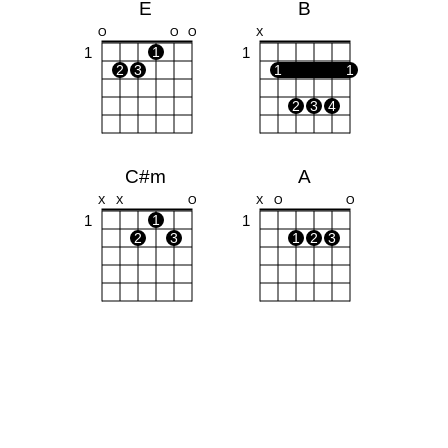
E
B
O
O
O
X
1
1
1
2
3
1
1
2
3
4
C#m
A
X
X
O
X
O
O
1
1
1
2
3
1
2
3
G#m
F#m
4
1
1
1
1
1
1
1
1
1
3
4
3
4