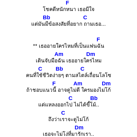
F
โชคดีหนัก
หนา เธอมีใจ
Bb
C
แต่มัน
มีข้อสงสัยที่อยาก
ถามเธอ...
F
** เธออายใครไหมที่เป็นแฟน
ฉัน
Am
Dm
เดินจับมือ
ฉัน เธออายใค
รไหม
C
Bb
C
คนที่ใ
ช้ชีวิตง่า
ยๆ ตามสไ
ตล์เถื่อนโลโซ
F
Am
Dm
ถ้าชอบแนว
นี้ อาจดูไม่
ดี ใครมองไม่
โก้
C
Bb
แต่แหลงออกไ
ป ไม่ได้ขี้โ
ม้..
C
ถึงว่าเ
ราจะดูไม่โก้
Dm
เธอจะไม่โง่ที่มา
รักเรา..