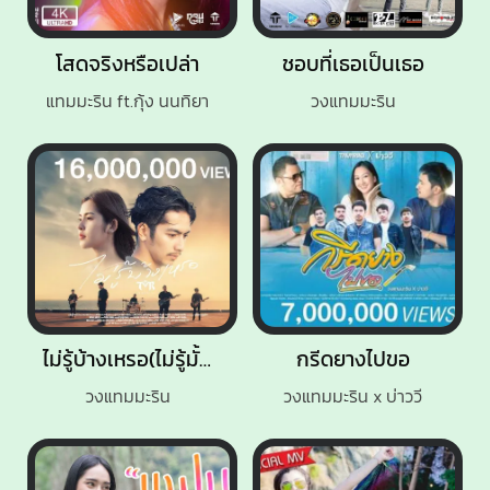
โสดจริงหรือเปล่า
ชอบที่เธอเป็นเธอ
แทมมะริน ft.กุ้ง นนทิยา
วงแทมมะริน
ไม่รู้บ้างเหรอ(ไม่รู้มั้งเห้อ)
กรีดยางไปขอ
วงแทมมะริน
วงแทมมะริน x บ่าววี