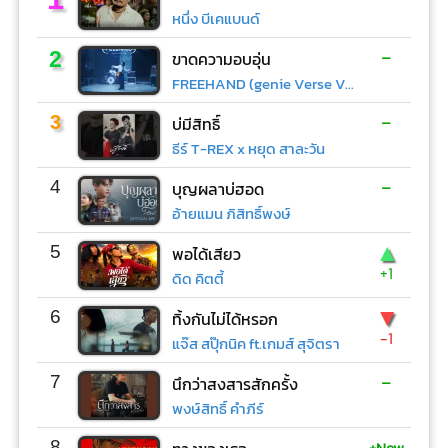
หนึ่ง บีเคแบนด์
-
2
ขาดความอบอุ่น
FREEHAND (genie Verse Vol.1)
-
3
บ่มีสิทธิ์
ธีร์ T-REX x หยุด สาละวัน
-
4
บุญผลาบ่ฮอด
อ้ายแมน ภิสิทธิ์พงษ์
▲
5
พอได้เสียว
+1
ดิด คิตตี้
▼
6
ทิ้งกันไม่ได้หรอก
-1
แจ๊ส สปุ๊กนิค ft.เกมส์ สุจิตรา
-
7
นึกว่าสงสารสักครั้ง
พงษ์สิทธิ์ คำภีร์
+New
8