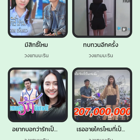
มีสิทธิ์ไหม
ทบทวนอีกครั้ง
วงแทมมะริน
วงแทมมะริน
อยากบอกว่ารักเป็นภาษาใต้
เธออายใครไหมที่เป็นแฟนฉัน
วงแทมมะริน
วงแทมมะริน