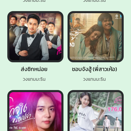
ส่งซิกหน่อย
ชอบจังฮู้ (พี่สาวเห้อ)
วงแทมมะริน
วงแทมมะริน