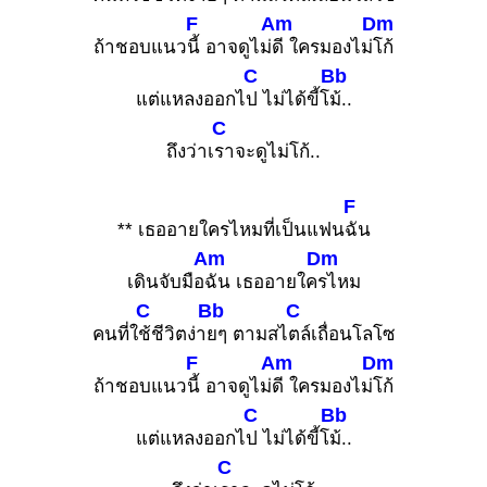
F
Am
Dm
ถ้าชอบแนว
นี้ อาจดูไม่
ดี ใครมองไม่
โก้
C
Bb
แต่แหลงออกไ
ป ไม่ได้ขี้โ
ม้..
C
ถึงว่าเ
ราจะดูไม่โก้..
F
** เธออายใครไหมที่เป็นแฟน
ฉัน
Am
Dm
เดินจับมือ
ฉัน เธออายใค
รไหม
C
Bb
C
คนที่ใ
ช้ชีวิตง่า
ยๆ ตามสไ
ตล์เถื่อนโลโซ
F
Am
Dm
ถ้าชอบแนว
นี้ อาจดูไม่
ดี ใครมองไม่
โก้
C
Bb
แต่แหลงออกไ
ป ไม่ได้ขี้โ
ม้..
C