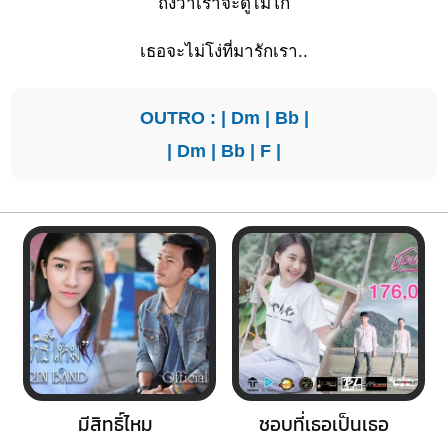
ถึงว่าเ
ราจะดูไม่โก้
เธอจะไม่โง่ที่มารักเรา..
OUTRO : |
Dm
|
Bb
|
|
Dm
|
Bb
|
F
|
มีสิทธิ์ไหม
ชอบที่เธอเป็นเธอ