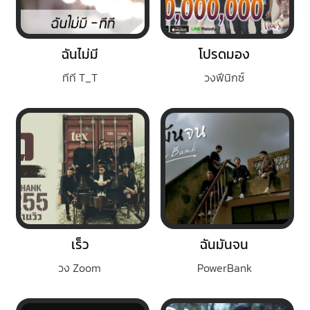
ฉันไม่มี
โปรดมอง
ทีที T_T
วงฟีนิกซ์
เร็ว
ฉันมันจน
วง Zoom
PowerBank