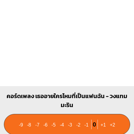
1
1
2
3
คอร์ดเพลง เธออายใครไหมที่เป็นแฟนฉัน - วงแทม
มะริน
0
-9
-8
-7
-6
-5
-4
-3
-2
-1
+1
+2