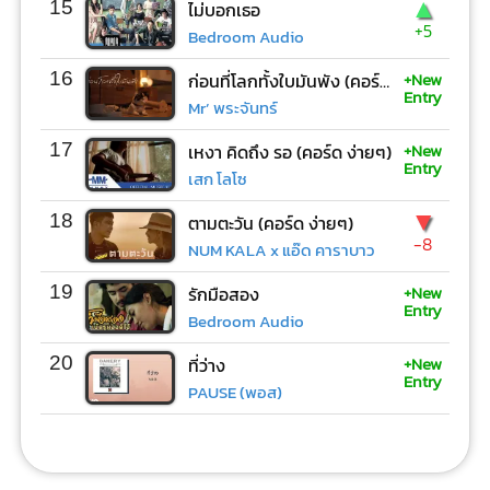
▲
15
ไม่บอกเธอ
+5
Bedroom Audio
+New
16
ก่อนที่โลกทั้งใบมันพัง (คอร์ด ง่ายๆ)
Entry
Mr’ พระจันทร์
+New
17
เหงา คิดถึง รอ (คอร์ด ง่ายๆ)
Entry
เสก โลโซ
▼
18
ตามตะวัน (คอร์ด ง่ายๆ)
-8
NUM KALA x แอ๊ด คาราบาว
+New
19
รักมือสอง
Entry
Bedroom Audio
+New
20
ที่ว่าง
Entry
PAUSE (พอส)