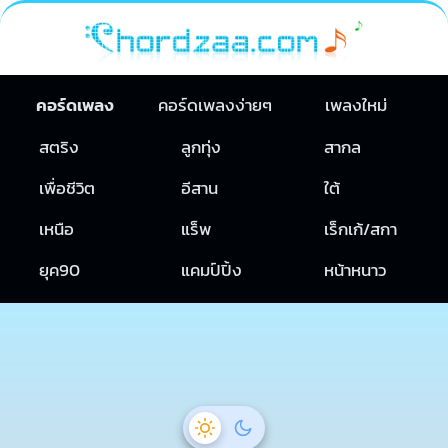
คอร์ดเพลง
คอร์ดเพลงง่ายๆ
เพลงใหม่
สตริง
ลูกทุ่ง
สากล
เพื่อชีวิต
อีสาน
ใต้
เหนือ
แร็พ
เร็กเก้/สกา
ยุค90
แคมป์ปิ้ง
หน้าหนาว