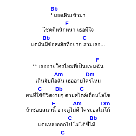
Bb
*
เธอเดินเข้ามา
F
โชคดีหนัก
หนา เธอมีใจ
Bb
C
แต่มัน
มีข้อสงสัยที่อยาก
ถามเธอ...
F
** เธออายใครไหมที่เป็นแฟน
ฉัน
Am
Dm
เดินจับมือ
ฉัน เธออายใค
รไหม
C
Bb
C
คนที่ใ
ช้ชีวิตง่า
ยๆ ตามสไ
ตล์เถื่อนโลโซ
F
Am
Dm
ถ้าชอบแนว
นี้ อาจดูไม่
ดี ใครมองไม่
โก้
C
Bb
แต่แหลงออกไ
ป ไม่ได้ขี้โ
ม้..
C