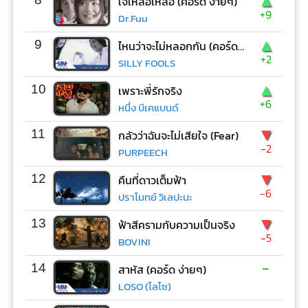
▲
ใจเหลือเหลือ (คอร์ด ง่ายๆ)
+9
Dr.Fuu
▲
9
ไหนว่าจะไม่หลอกกัน (คอร์ด ง่ายๆ)
+2
SILLY FOOLS
▲
10
เพราะพี่รักจริง
+6
หนึ่ง บีเคแบนด์
▼
11
กลัวว่าฉันจะไม่เสียใจ (Fear)
-2
PURPEECH
▼
12
คืนที่ดาวเต็มฟ้า
-6
ปราโมทย์ วิเลปะนะ
▼
13
ฟ้าสีครามกับความเป็นจริง
-5
BOVINI
-
14
สาหัส (คอร์ด ง่ายๆ)
LOSO (โลโซ)