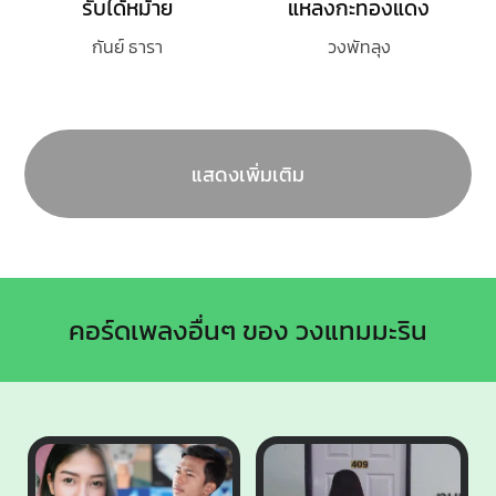
รับได้หม้าย
แหลงกะทองแดง
กันย์ ธารา
วงพัทลุง
แสดงเพิ่มเติม
คอร์ดเพลงอื่นๆ ของ วงแทมมะริน