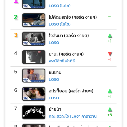
LOSO (โลโซ)
-
2
ไม่คิดนอกใจ (คอร์ด ง่ายๆ)
LOSO (โลโซ)
▲
3
ใจสั่งมา (คอร์ด ง่ายๆ)
+1
LOSO
▼
4
มานะ (คอร์ด ง่ายๆ)
-1
พงษ์สิทธิ์ คำภีร์
-
5
ซมซาน
LOSO
▲
6
อะไรก็ยอม (คอร์ด ง่ายๆ)
+1
LOSO
▲
7
ย้ายป่า
+5
คณะขวัญใจ ft.หงา คาราวาน
8