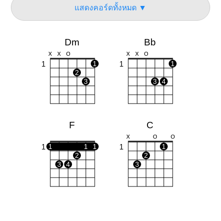
แสดงคอร์ดทั้งหมด ▼
Dm
Bb
X
X
O
X
X
O
1
1
1
1
2
3
3
4
F
C
X
O
O
1
1
1
1
1
1
2
2
3
4
3
Am
X
O
O