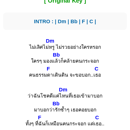
[ Original Key ]
INTRO : |
Dm
|
Bb
|
F
|
C
|
Dm
ไม่เลิศไม่
หรู ไม่รวยอย่างใครหรอก
Bb
ใครๆ มองแ
ล้วก็คล้ายคนกระจอก
F
C
คนธรรม
ดาเดินดิน จะขอบอก..เ
ธอ
Dm
ว่าฉันโชคดีแค่ไ
หนที่เธอเข้ามาบอก
Bb
มาบอกว่า
รักซ้ำๆ เธอคอยบอก
F
C
ทั้งๆ ที่
ฉันก็เหมือนคนกระจอก แต่เ
ธอ..