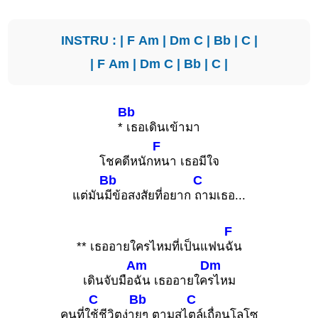
INSTRU : |
F
Am
|
Dm
C
|
Bb
|
C
|
|
F
Am
|
Dm
C
|
Bb
|
C
|
Bb
*
เธอเดินเข้ามา
F
โชคดีหนัก
หนา เธอมีใจ
Bb
C
แต่มัน
มีข้อสงสัยที่อยาก
ถามเธอ...
F
** เธออายใครไหมที่เป็นแฟน
ฉัน
Am
Dm
เดินจับมือ
ฉัน เธออายใค
รไหม
C
Bb
C
คนที่ใ
ช้ชีวิตง่า
ยๆ ตามสไ
ตล์เถื่อนโลโซ