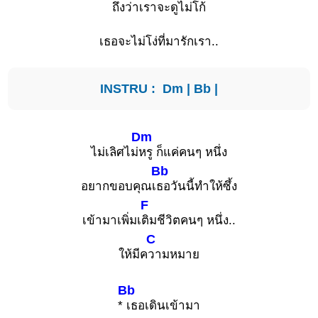
ถึงว่าเ
ราจะดูไม่โก้
เธอจะไม่โง่ที่มารักเรา..
INSTRU : Dm |
Bb
|
Dm
ไม่เลิศไม่
หรู ก็แค่คนๆ หนึ่ง
Bb
อยากขอบคุณเ
ธอวันนี้ทำให้ซึ้ง
F
เข้ามาเพิ่มเ
ติมชีวิตคนๆ หนึ่ง..
C
ให้มีค
วามหมาย
Bb
*
เธอเดินเข้ามา