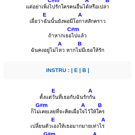
C#m
A
B
แต่อย่าเพิ่งไ
ปรักใครคนอื่นไ
ด้หรือเปล่
า
E
A
เผื่อว่า
ฉันนั้นยังพอมีโอ
กาสสักคราว
C#m
ถ้าหากเธอ
ไปแล้ว
A
B
ฉันคงอยู่ไม่ไ
หว หากไ
ม่มีเธอให้รัก
INSTRU : |
E
|
B
|
E
A
ตั้งแต่
วันที่เธอกับฉันรัก
กัน
G#m
A
B
ก็ไม่
เคยเลยที่จะคิดเผื่อใ
จไว้ให้ใ
คร
E
A
เปลี่ยนตัว
เองให้เธอมากมายเท่าไ
ร
G#m
A