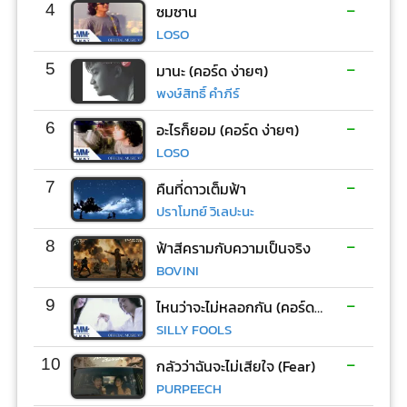
-
4
ซมซาน
LOSO
-
5
มานะ (คอร์ด ง่ายๆ)
พงษ์สิทธิ์ คำภีร์
-
6
อะไรก็ยอม (คอร์ด ง่ายๆ)
LOSO
-
7
คืนที่ดาวเต็มฟ้า
ปราโมทย์ วิเลปะนะ
-
8
ฟ้าสีครามกับความเป็นจริง
BOVINI
-
9
ไหนว่าจะไม่หลอกกัน (คอร์ด ง่ายๆ)
SILLY FOOLS
-
10
กลัวว่าฉันจะไม่เสียใจ (Fear)
PURPEECH