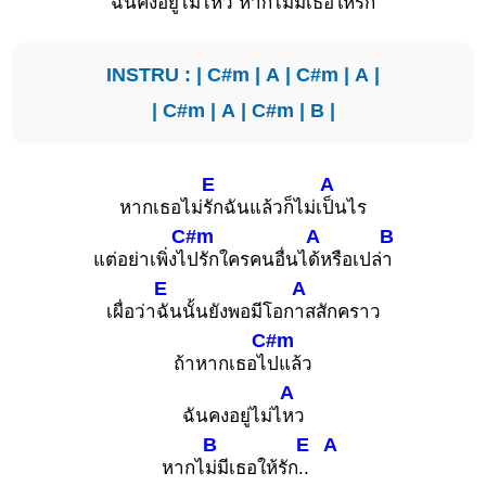
ฉันคงอยู่ไม่ไ
หว หากไ
ม่มีเธอให้รัก
INSTRU : |
C#m
|
A
|
C#m
|
A
|
|
C#m
|
A
|
C#m
|
B
|
E
A
หากเธอไม่
รักฉันแล้วก็ไม่เ
ป็นไร
C#m
A
B
แต่อย่าเพิ่งไ
ปรักใครคนอื่นไ
ด้หรือเปล่
า
E
A
เผื่อว่า
ฉันนั้นยังพอมีโอก
าสสักคราว
C#m
ถ้าหากเธอไ
ปแล้ว
A
ฉันคงอยู่ไม่ไ
หว
B
E
A
หากไ
ม่มีเธอให้รัก
..