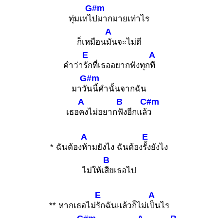
G#m
ทุ่มเทไ
ปมากมายเท่าไร
A
ก็เหมือน
มันจะไม่ดี
E
A
คำว่า
รักที่เธออยากฟังทุก
ที
G#m
มาวั
นนี้คำนั้นจากฉัน
A
B
C#m
เธอ
คงไม่อยาก
ฟังอีกแล้
ว
A
E
* ฉันต้อง
ห้ามยังไง ฉันต้อง
รั้งยังไง
B
ไม่ให้เ
สียเธอไป
E
A
** หากเธอไม่
รักฉันแล้วก็ไม่เ
ป็นไร