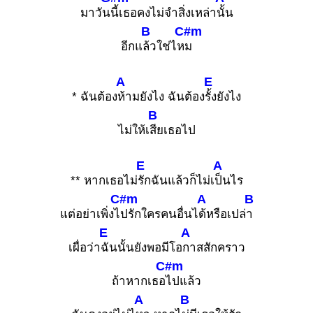
มาวัน
นี้เธอคงไม่จำสิ่งเหล่า
นั้น
B
C#m
อีกแ
ล้วใช่ไห
ม
A
E
* ฉันต้อง
ห้ามยังไง ฉันต้อง
รั้งยังไง
B
ไม่ให้เ
สียเธอไป
E
A
** หากเธอไม่
รักฉันแล้วก็ไม่เ
ป็นไร
C#m
A
B
แต่อย่าเพิ่งไ
ปรักใครคนอื่นไ
ด้หรือเปล่
า
E
A
เผื่อว่า
ฉันนั้นยังพอมีโอ
กาสสักคราว
C#m
ถ้าหากเธอ
ไปแล้ว
A
B