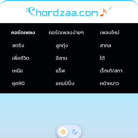
คอร์ดเพลง
คอร์ดเพลงง่ายๆ
เพลงใหม่
สตริง
ลูกทุ่ง
สากล
เพื่อชีวิต
อีสาน
ใต้
เหนือ
แร็พ
เร็กเก้/สกา
ยุค90
แคมป์ปิ้ง
หน้าหนาว