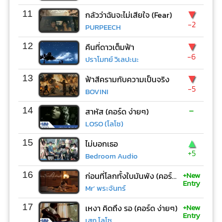
▼
11
กลัวว่าฉันจะไม่เสียใจ (Fear)
-2
PURPEECH
▼
12
คืนที่ดาวเต็มฟ้า
-6
ปราโมทย์ วิเลปะนะ
▼
13
ฟ้าสีครามกับความเป็นจริง
-5
BOVINI
-
14
สาหัส (คอร์ด ง่ายๆ)
LOSO (โลโซ)
▲
15
ไม่บอกเธอ
+5
Bedroom Audio
+New
16
ก่อนที่โลกทั้งใบมันพัง (คอร์ด ง่ายๆ)
Entry
Mr’ พระจันทร์
+New
17
เหงา คิดถึง รอ (คอร์ด ง่ายๆ)
Entry
เสก โลโซ