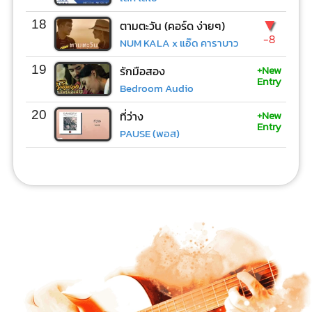
▼
18
ตามตะวัน (คอร์ด ง่ายๆ)
-8
NUM KALA x แอ๊ด คาราบาว
+New
19
รักมือสอง
Entry
Bedroom Audio
+New
20
ที่ว่าง
Entry
PAUSE (พอส)