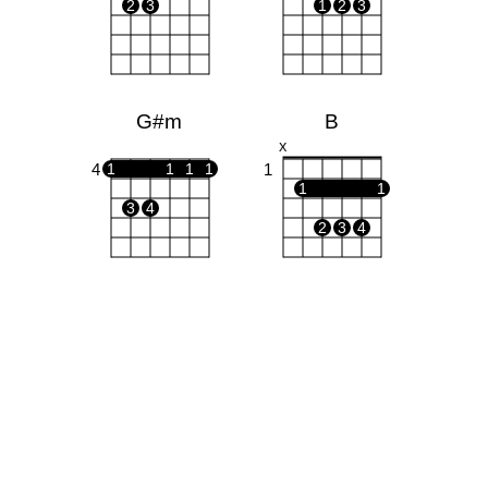
2
3
1
2
3
G#m
B
X
4
1
1
1
1
1
1
1
3
4
2
3
4
C#m
X
X
O
1
1
2
3