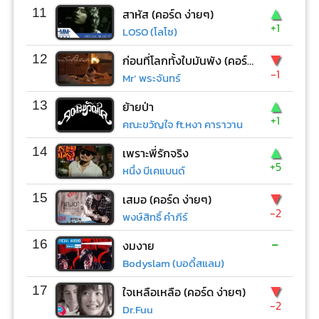
▲
11
สาหัส (คอร์ด ง่ายๆ)
+1
LOSO (โลโซ)
▼
12
ก่อนที่โลกทั้งใบมันพัง (คอร์ด ง่ายๆ)
-1
Mr’ พระจันทร์
▲
13
ย้ายป่า
+1
คณะขวัญใจ ft.หงา คาราวาน
▲
14
เพราะพี่รักจริง
+5
หนึ่ง บีเคแบนด์
▼
15
เสมอ (คอร์ด ง่ายๆ)
-2
พงษ์สิทธิ์ คำภีร์
-
16
งมงาย
Bodyslam (บอดี้สแลม)
▼
17
ใจเหลือเหลือ (คอร์ด ง่ายๆ)
-2
Dr.Fuu