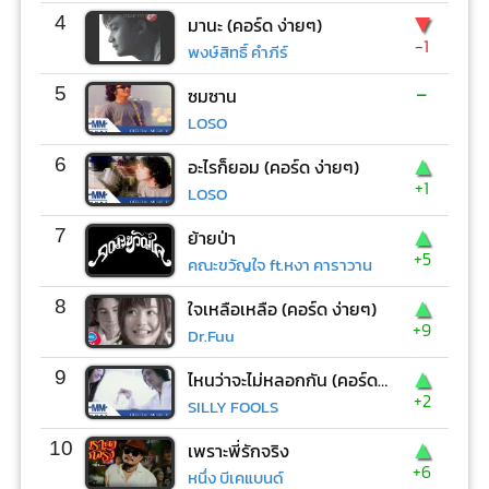
▼
4
มานะ (คอร์ด ง่ายๆ)
-1
พงษ์สิทธิ์ คำภีร์
-
5
ซมซาน
LOSO
▲
6
อะไรก็ยอม (คอร์ด ง่ายๆ)
+1
LOSO
▲
7
ย้ายป่า
+5
คณะขวัญใจ ft.หงา คาราวาน
▲
8
ใจเหลือเหลือ (คอร์ด ง่ายๆ)
+9
Dr.Fuu
▲
9
ไหนว่าจะไม่หลอกกัน (คอร์ด ง่ายๆ)
+2
SILLY FOOLS
▲
10
เพราะพี่รักจริง
+6
หนึ่ง บีเคแบนด์