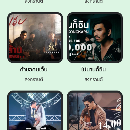
สงกรานต์
สงกรานต์
คำขอคนเจ็บ
ไม่นานก็ชิน
สงกรานต์
สงกรานต์