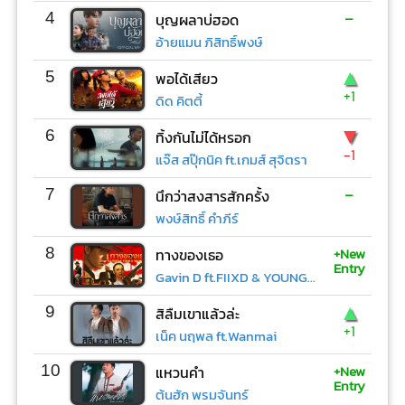
-
4
บุญผลาบ่ฮอด
อ้ายแมน ภิสิทธิ์พงษ์
▲
5
พอได้เสียว
+1
ดิด คิตตี้
▼
6
ทิ้งกันไม่ได้หรอก
-1
แจ๊ส สปุ๊กนิค ft.เกมส์ สุจิตรา
-
7
นึกว่าสงสารสักครั้ง
พงษ์สิทธิ์ คำภีร์
+New
8
ทางของเธอ
Entry
Gavin D ft.FIIXD & YOUNGOHM
▲
9
สิลืมเขาแล้วล่ะ
+1
เน็ค นฤพล ft.Wanmai
+New
10
แหวนคำ
Entry
ต้นฮัก พรมจันทร์