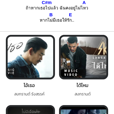
C#m
A
ถ้าหากเธอ
ไปแล้ว ฉันคงอยู่ไม่ไ
หว
B
E
หากไ
ม่มีเธอให้รั
ก..
โอ้เธอ
ได้ไหม
สงกรานต์ รังสรรค์
สงกรานต์