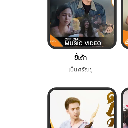
ขี้เถ้า
เบ็น ศรัณยู