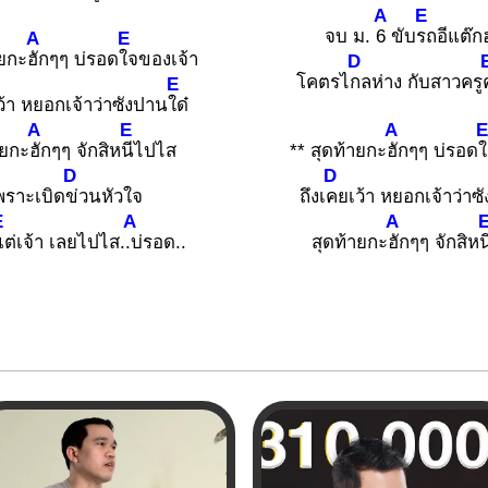
A
E
จบ ม.
6 ขับ
รถอีแต๊ก
A
E
ายกะ
ฮักๆๆ บ่รอด
ใจของเจ้า
D
โคตรไ
กลห่าง กับสาวครู
E
ว้า หยอกเจ้าว่าซังปาน
ใด๋
A
E
A
ายกะ
ฮักๆๆ จักสิห
นีไปไส
** สุดท้ายกะ
ฮักๆๆ บ่รอด
ใ
D
D
พราะเบิด
ข่วนหัวใจ
ถึงเ
คยเว้า หยอกเจ้าว่าซ
E
A
A
แต่เจ้า เลยไปไส.
.บ่รอด..
สุดท้ายกะ
ฮักๆๆ จักสิห