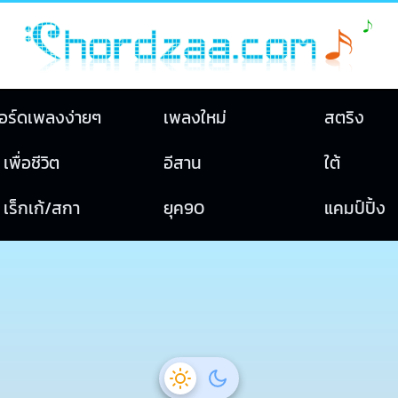
อร์ดเพลงง่ายๆ
เพลงใหม่
สตริง
เพื่อชีวิต
อีสาน
ใต้
เร็กเก้/สกา
ยุค90
แคมป์ปิ้ง