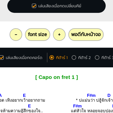
เล่นเสียงเมื่อกดเปลี่ยนคีย์
-
font size
+
พอดีกับหน้าจอ
เล่นเสียงเมื่อกดคอร์ด
กีต้าร์ 1
กีต้าร์ 2
กีต้าร์ 
[ Capo on fret 1 ]
A
E
F#m
D
อด เทิงอยากเ
ว้าอยากถาม
* บ่แม่น
ว่า บ่ฮู้จักเ
จ้
E
F#m
จห้ามความฮู้สึก
ของใจ..
แต่
หัวใจ หลอยจอบปอง