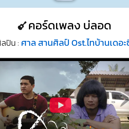
คอร์ดเพลง บ่ลอด
ศาล สานศิลป์ Ost.ไทบ้านเดอะซีร
ิลปิน :