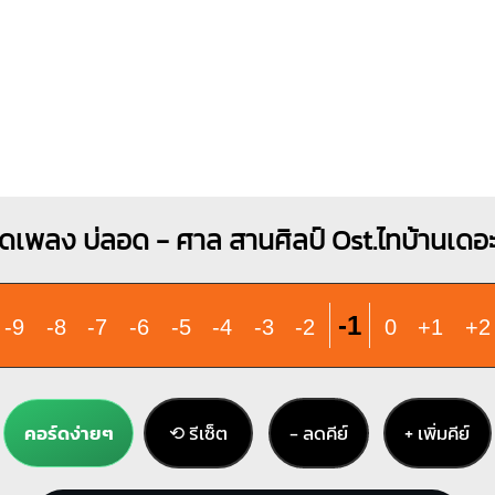
ดเพลง บ่ลอด - ศาล สานศิลป์ Ost.ไทบ้านเดอะซี
-1
-9
-8
-7
-6
-5
-4
-3
-2
0
+1
+2
คอร์ดง่ายๆ
⟲ รีเซ็ต
− ลดคีย์
+ เพิ่มคีย์