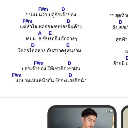
F#m
D
* บ่แม่น
ว่า บ่ฮู้จักเ
จ้าของ
** สุดท้
F#m
D
D
แต่
หัวใจ หลอยจอบปอง
ฝันค้าง
ถึงเ
คยเ
A
E
จบ ม.
6 ขับ
รถอีแต๊กฮ่างๆ
สุดท้
D
E
โคตรไ
กลห่าง กับสาวครู
คนงาม..
เ
F#m
D
อ้ายมี
บอกเจ้า
ของ ให้เซาคิดเ
ซาฝัน
F#m
D
แต่ยามเห็นหน้ากัน ใจกะแ
ฮงคึดนำ