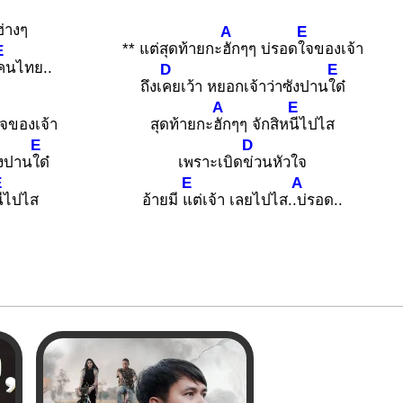
ฮ่างๆ
A
E
** แต่สุดท้ายกะ
ฮักๆๆ บ่รอด
ใจของเจ้า
E
คนไทย..
D
E
ถึงเ
คยเว้า หยอกเจ้าว่าซังปาน
ใด๋
E
A
E
จของเจ้า
สุดท้ายกะ
ฮักๆๆ จักสิห
นีไปไส
E
D
ังปาน
ใด๋
เพราะเบิด
ข่วนหัวใจ
E
E
A
นีไปไส
อ้ายมี
แต่เจ้า เลยไปไส.
.บ่รอด..