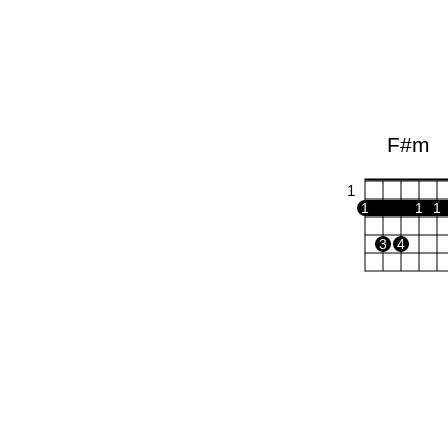
F#m
1
1
1
1
3
4