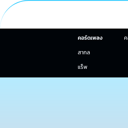
คอร์ดเพลง
ค
สากล
แร็พ