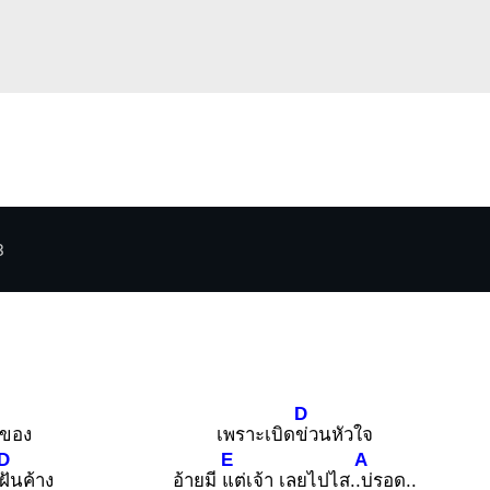
3
D
าของ
เพราะเบิด
ข่วนหัวใจ
D
E
A
ฝันค้าง
อ้ายมี
แต่เจ้า เลยไปไส.
.บ่รอด..