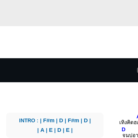
INTRO : |
F#m
|
D
|
F#m
|
D
|
เทิงคิดฮ
D
|
A
|
E
|
D
|
E
|
จนบ่อา