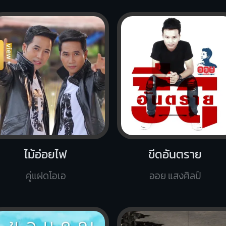
ไม้อ่อยไฟ
ขีดอันตราย
คู่แฝดโอเอ
ออย แสงศิลป์