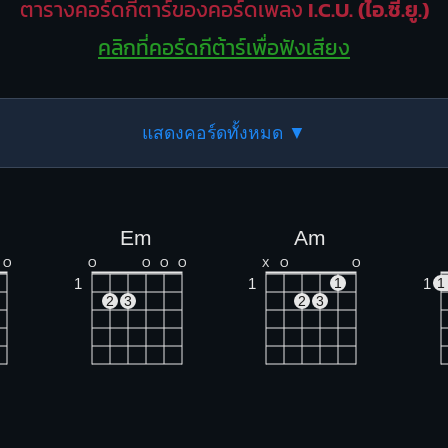
ตารางคอร์ดกีตาร์ของคอร์ดเพลง
I.C.U. (ไอ.ซี.ยู.)
คลิกที่คอร์ดกีต้าร์เพื่อฟังเสียง
แสดงคอร์ดทั้งหมด ▼
Em
Am
O
O
O
O
O
X
O
O
1
1
1
1
1
2
3
2
3
Fm
G