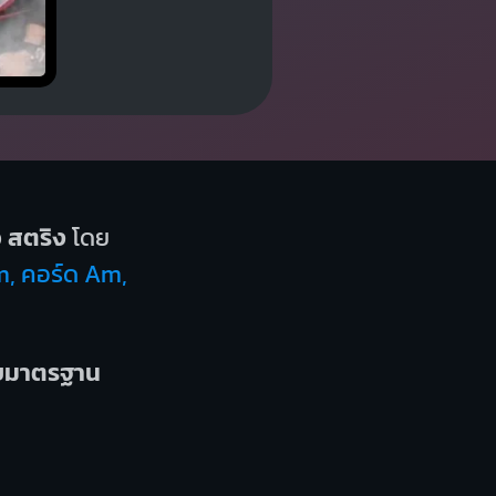
ว
สตริง
โดย
m, คอร์ด Am,
บบมาตรฐาน