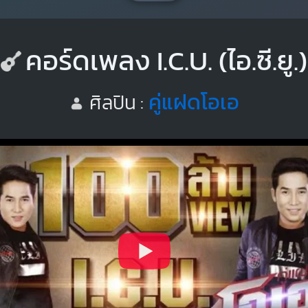
คอร์ดเพลง I.C.U. (ไอ.ซี.ยู.)
คู่แฝดโอเอ
ศิลปิน :