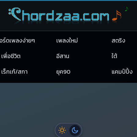
อร์ดเพลงง่ายๆ
เพลงใหม่
สตริง
เพื่อชีวิต
อีสาน
ใต้
เร็กเก้/สกา
ยุค90
แคมป์ปิ้ง