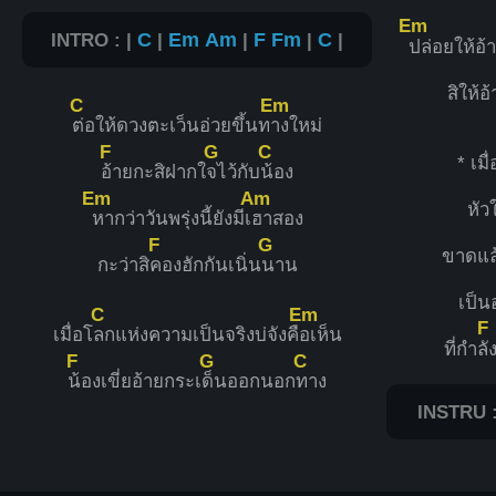
Em
INTRO : |
C
|
Em
Am
|
F
Fm
|
C
|
ปล่อยให้อ
สิให้อ
C
Em
ต่อให้ดวงตะเว็นอ่วยขึ้นท
างใหม่
F
G
C
* เมื
อ้ายกะสิฝากใ
จไว้กับ
น้อง
Em
Am
หัว
หากว่าวันพรุ่งนี้ยังมีเ
ฮาสอง
F
G
ขาดแล
กะว่าสิ
คองฮักกันเนิ่น
นาน
เป็น
C
Em
F
เมื่อโ
ลกแห่งความเป็นจริงบ่จังคื
อเห็น
ที่กำ
ลั
F
G
C
น้องเขี่ยอ้ายกระเ
ด็นออกนอก
ทาง
INSTRU :