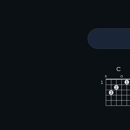
C
X
O
1
1
2
3