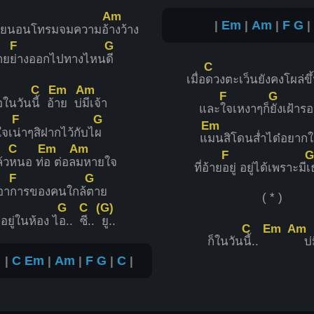
Am
|
Em
|
Am
|
F
G
้ายนอนโทรมจมความอ้
างว้าง
F
G
้าย
ย่างออกไปทางไหน
ดี
C
เมื่อ
ดวงตะเว็นยังคงโผล่ขึ
C
Em
Am
F
G
่อในวัน
นี้ อ้
าย บ่
มีเจ้า
และ
ใจเหงาๆก็
ยังเฝ้ารอ
F
G
Em
ใจเ
น่าๆสิฝากไว้กับไ
ผ
แ
มนสิโดนส่ำได๋อยากให
C
Em
Am
F
G
้ว
หนอ ท่
อ ต่อล
มหายใจ
ที่อ้าย
อยู่ อยู่ได้เพราะมี
เ
F
G
อา
การของคนใกล้
ตาย
( * )
G
C
(G)
งอยู่ในห้อง ไ
อ..
ซี..
ยู..
C
Em
Am
ก็ในวัน
นี้..
บ่ม
 |
C
Em
|
Am
|
F
G
|
C
|