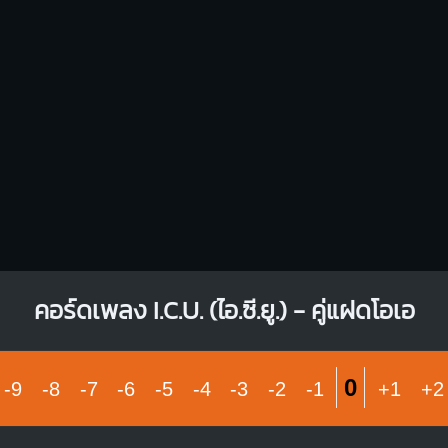
O
O
O
1
1
1
1
1
1
1
3
4
2
3
คอร์ดเพลง I.C.U. (ไอ.ซี.ยู.) - คู่แฝดโอเอ
0
-9
-8
-7
-6
-5
-4
-3
-2
-1
+1
+2