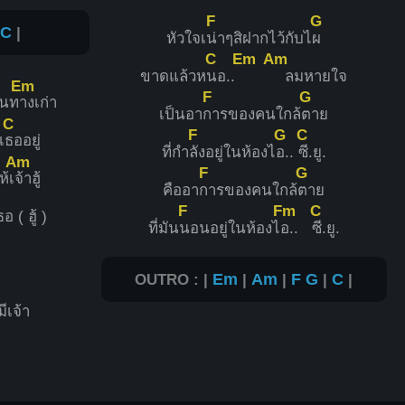
F
G
|
C
|
หัวใจเ
น่าๆสิฝากไว้กับไ
ผ
C
Em
Am
ขาดแล้วห
นอ..
ลมหายใจ
Em
F
G
้นท
างเก่า
เป็นอา
การของคนใกล้
ตาย
C
F
G
C
เ
ธออยู่
ที่กำ
ลังอยู่ในห้องไ
อ..
ซี.ยู.
Am
F
G
้เ
จ้าฮู้
คืออา
การของคนใกล้
ตาย
F
Fm
C
ธอ ( ฮู้ )
ที่มัน
นอนอยู่ในห้องไ
อ..
ซี.ยู.
OUTRO : |
Em
|
Am
|
F
G
|
C
|
ีเจ้า