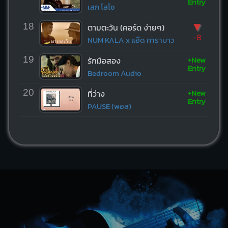
Entry
เสก โลโซ
▼
18
ตามตะวัน (คอร์ด ง่ายๆ)
-8
NUM KALA x แอ๊ด คาราบาว
+New
19
รักมือสอง
Entry
Bedroom Audio
+New
20
ที่ว่าง
Entry
PAUSE (พอส)