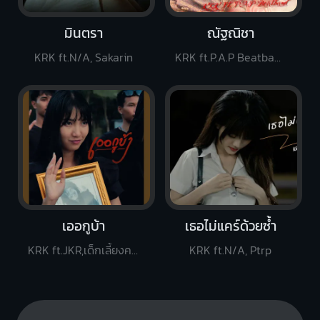
มินตรา
ณัฐณิชา
KRK ft.N/A, Sakarin
KRK ft.P.A.P Beatband
เออกูบ้า
เธอไม่แคร์ด้วยซ้ำ
KRK ft.JKR,เด็กเลี้ยงควาย
KRK ft.N/A, Ptrp