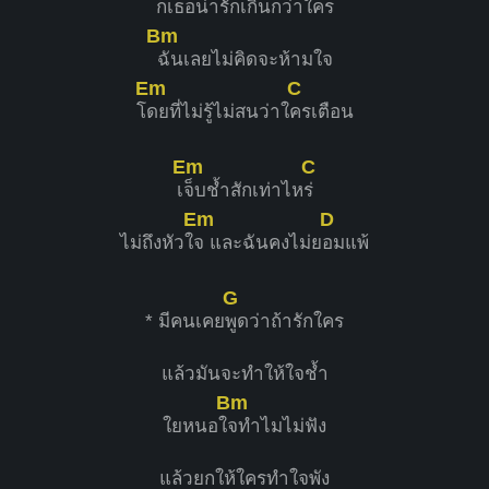
ก็เธอน่ารักเกินกว่าใคร
Bm
ฉันเลยไม่คิดจะห้ามใจ
Em
C
โ
ดยที่ไม่รู้ไม่สนว่าใ
ครเตือน
Em
C
เ
จ็บช้ำสักเท่าไห
ร่
Em
D
ไม่ถึงหัวใ
จ และฉันคงไม่ย
อมแพ้
G
* มีคนเคย
พูดว่าถ้ารักใคร
แล้วมันจะทำให้ใจช้ำ
Bm
ใยหนอใ
จทำไมไม่ฟัง
แล้วยกให้ใครทำใจพัง