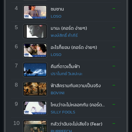
-
4
ซมซาน
LOSO
-
5
มานะ (คอร์ด ง่ายๆ)
พงษ์สิทธิ์ คำภีร์
-
6
อะไรก็ยอม (คอร์ด ง่ายๆ)
LOSO
-
7
คืนที่ดาวเต็มฟ้า
ปราโมทย์ วิเลปะนะ
-
8
ฟ้าสีครามกับความเป็นจริง
BOVINI
-
9
ไหนว่าจะไม่หลอกกัน (คอร์ด ง่ายๆ)
SILLY FOOLS
-
10
กลัวว่าฉันจะไม่เสียใจ (Fear)
PURPEECH