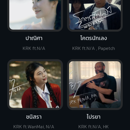
ปาณิศา
โคตรนักเลง
KRK ft.N/A
KRK ft.N/A , Papetch
ชนิสรา
ไปรยา
KRK ft.WanMai, N/A
KRK ft.N/A, HK