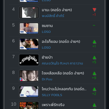
▼
4
มานะ (คอร์ด ง่ายๆ)
-1
พงษ์สิทธิ์ คำภีร์
-
5
ซมซาน
LOSO
▲
6
อะไรก็ยอม (คอร์ด ง่ายๆ)
+1
LOSO
▲
7
ย้ายป่า
+5
คณะขวัญใจ ft.หงา คาราวาน
▲
8
ใจเหลือเหลือ (คอร์ด ง่ายๆ)
+9
Dr.Fuu
▲
9
ไหนว่าจะไม่หลอกกัน (คอร์ด ง่ายๆ)
+2
SILLY FOOLS
▲
10
เพราะพี่รักจริง