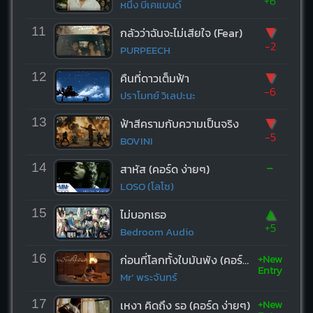
+6
หนึ่ง บีเคแบนด์
▼
11
กลัวว่าฉันจะไม่เสียใจ (Fear)
-2
PURPEECH
▼
12
คืนที่ดาวเต็มฟ้า
-6
ปราโมทย์ วิเลปะนะ
▼
13
ฟ้าสีครามกับความเป็นจริง
-5
BOVINI
-
14
สาหัส (คอร์ด ง่ายๆ)
LOSO (โลโซ)
▲
15
ไม่บอกเธอ
+5
Bedroom Audio
+New
16
ก่อนที่โลกทั้งใบมันพัง (คอร์ด ง่ายๆ)
Entry
Mr’ พระจันทร์
+New
17
เหงา คิดถึง รอ (คอร์ด ง่ายๆ)