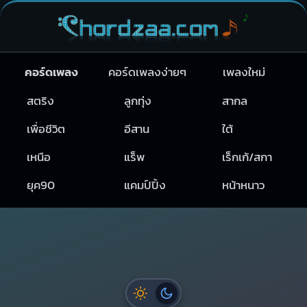
คอร์ดเพลง
คอร์ดเพลงง่ายๆ
เพลงใหม่
สตริง
ลูกทุ่ง
สากล
เพื่อชีวิต
อีสาน
ใต้
เหนือ
แร็พ
เร็กเก้/สกา
ยุค90
แคมป์ปิ้ง
หน้าหนาว