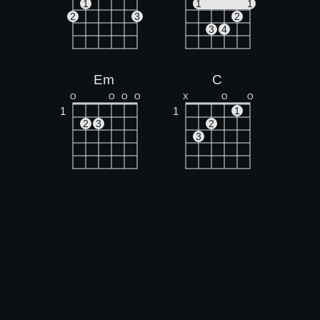
1
1
1
2
3
2
3
4
Em
C
O
O
O
O
X
O
O
1
1
1
2
3
2
3
D
X
X
O
1
1
2
3