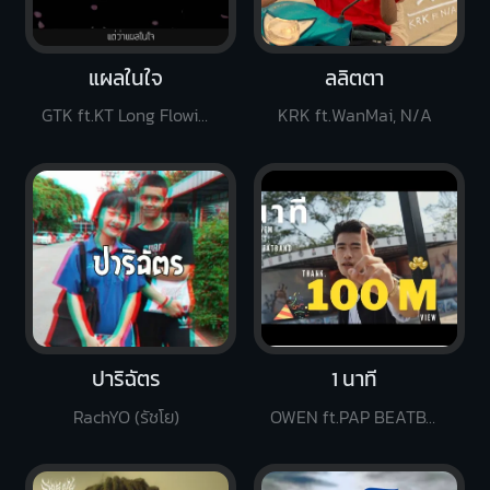
แผลในใจ
ลลิตตา
GTK ft.KT Long Flowing
KRK ft.WanMai, N/A
ปาริฉัตร
1 นาที
RachYO (รัชโย)
OWEN ft.PAP BEATBAND