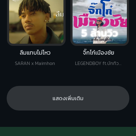
ลืมแทบไม่ไหว
จิ๊กโก๋เมืองชัย
SARAN x Maimhon
LEGENDBOY ft.บักทิว สำรวยเสียงแคน
แสดงเพิ่มเติม