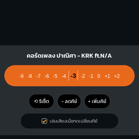
คอร์ดเพลง ปาณิศา - KRK ft.N/A
-3
-9
-8
-7
-6
-5
-4
-2
-1
0
+1
+2
⟲ รีเซ็ต
− ลดคีย์
+ เพิ่มคีย์
เล่นเสียงเมื่อกดเปลี่ยนคีย์