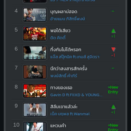
-
4
บุญผลาบ่ฮอด
อ้ายแมน ภิสิทธิ์พงษ์
▲
5
พอได้เสียว
+1
ดิด คิตตี้
▼
6
ทิ้งกันไม่ได้หรอก
-1
แจ๊ส สปุ๊กนิค ft.เกมส์ สุจิตรา
-
7
นึกว่าสงสารสักครั้ง
พงษ์สิทธิ์ คำภีร์
+New
8
ทางของเธอ
Entry
Gavin D ft.FIIXD & YOUNGOHM
▲
9
สิลืมเขาแล้วล่ะ
+1
เน็ค นฤพล ft.Wanmai
+New
10
แหวนคำ
Entry