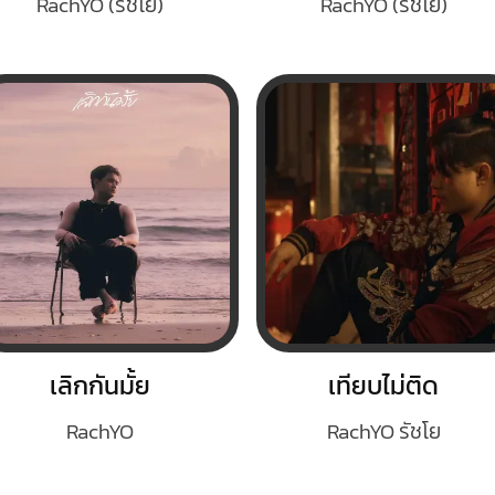
RachYO (รัชโย)
RachYO (รัชโย)
เลิกกันมั้ย
เทียบไม่ติด
RachYO
RachYO รัชโย