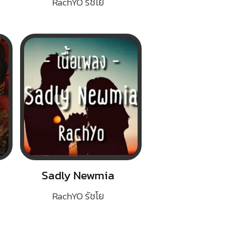
RachYO รัชโย
Sadly Newmia
RachYO รัชโย