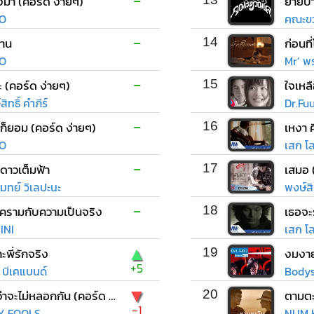
-
่งมา (คอร์ด ง่ายๆ)
ย้ายป่
O
คณะขว
-
าน
14
O
Mr’ พร
-
 (คอร์ด ง่ายๆ)
15
ใจเหล
ิทธิ์ คำภีร์
Dr.Fu
-
ก็ยอม (คอร์ด ง่ายๆ)
16
O
เสก โ
-
ี่ดาวเต็มฟ้า
17
เสมอ 
มทย์ วิเลปะนะ
พงษ์สิท
-
ีครามกับความเป็นจริง
18
เธอจะร
INI
เสก โ
▲
ะพี่รักจริง
19
งมงา
+5
ง บีเคแบนด์
Bodys
▼
ไหนว่าจะไม่หลอกกัน (คอร์ด ง่ายๆ)
20
ตามตะ
-1
LY FOOLS
NUM K