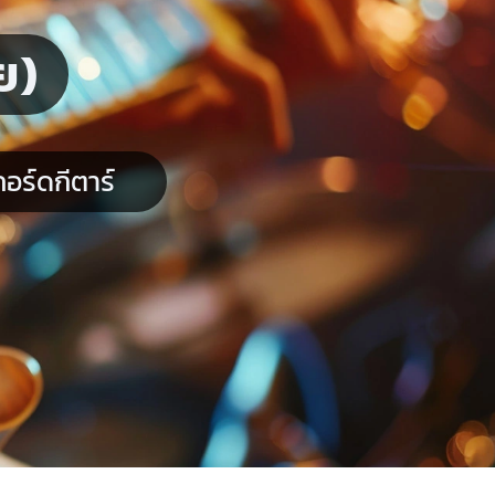
ย)
อร์ดกีตาร์