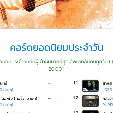
คอร์ดยอดนิยมประจำวัน
ยมประจำวันที่มีผู้เข้าชมมากที่สุด อัพเดทอันดับทุกวัน (
20:00
)
-
ันทร์
11
สาหัส
O (โลโซ)
LOSO 
-
ิดนอกใจ (คอร์ด ง่ายๆ)
12
กลัวว่
O (โลโซ)
PURP
13