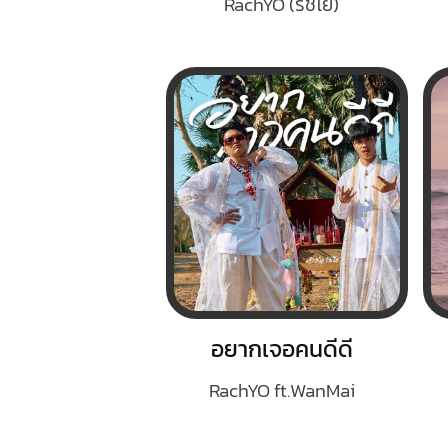
RachYO (รัชโย)
อยากเจอคนดีดี
RachYO ft.WanMai