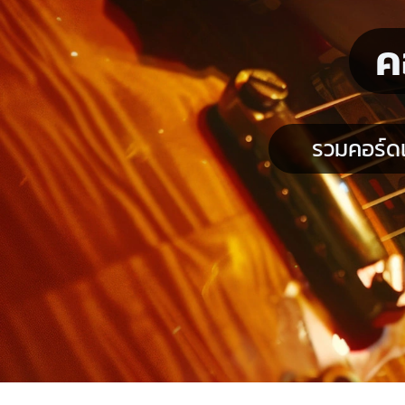
ค
รวมคอร์ดเ