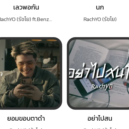
เลวพอกัน
นก
RachYO (รัชโย) ft.BenzNer
RachYO (รัชโย)
ยอมขอบตาดำ
อย่าไปสน