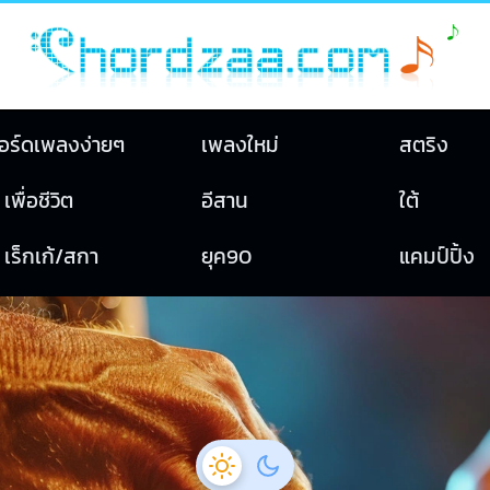
อร์ดเพลงง่ายๆ
เพลงใหม่
สตริง
เพื่อชีวิต
อีสาน
ใต้
เร็กเก้/สกา
ยุค90
แคมป์ปิ้ง