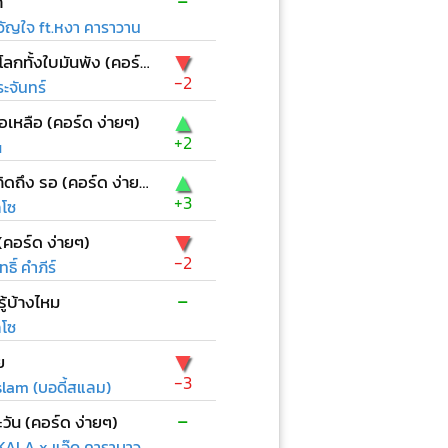
-
า
ัญใจ ft.หงา คาราวาน
▼
ก่อนที่โลกทั้งใบมันพัง (คอร์ด ง่ายๆ)
-2
ะจันทร์
▲
ือเหลือ (คอร์ด ง่ายๆ)
+2
u
▲
เหงา คิดถึง รอ (คอร์ด ง่ายๆ)
+3
ลโซ
▼
(คอร์ด ง่ายๆ)
-2
ธิ์ คำภีร์
-
ู้บ้างไหม
ลโซ
▼
ย
-3
lam (บอดี้สแลม)
-
วัน (คอร์ด ง่ายๆ)
ALA x แอ๊ด คาราบาว