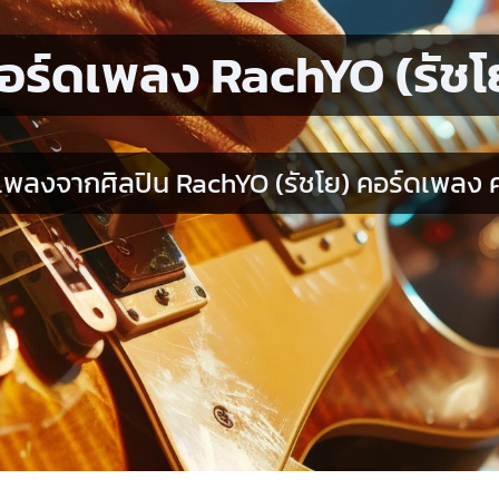
อร์ดเพลง RachYO (รัชโ
พลงจากศิลปิน RachYO (รัชโย) คอร์ดเพลง ค