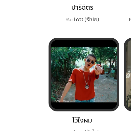
ปาริฉัตร
RachYO (รัชโย)
ไว้ใจผม