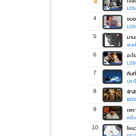
3
ใจสั
LOS
4
ซมซ
LOS
5
มานะ
พงษ์ส
6
อะไร
LOS
7
คืนท
ปราโ
8
ฟ้าส
BOV
9
เพรา
หนึ่
10
SIL