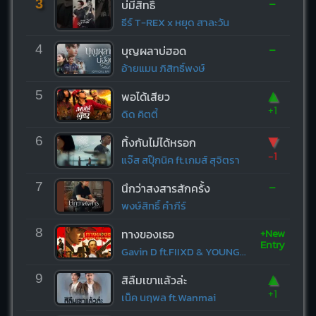
-
3
บ่มีสิทธิ์
ธีร์ T-REX x หยุด สาละวัน
-
4
บุญผลาบ่ฮอด
อ้ายแมน ภิสิทธิ์พงษ์
▲
5
พอได้เสียว
+1
ดิด คิตตี้
▼
6
ทิ้งกันไม่ได้หรอก
-1
แจ๊ส สปุ๊กนิค ft.เกมส์ สุจิตรา
-
7
นึกว่าสงสารสักครั้ง
พงษ์สิทธิ์ คำภีร์
+New
8
ทางของเธอ
Entry
Gavin D ft.FIIXD & YOUNGOHM
▲
9
สิลืมเขาแล้วล่ะ
+1
เน็ค นฤพล ft.Wanmai