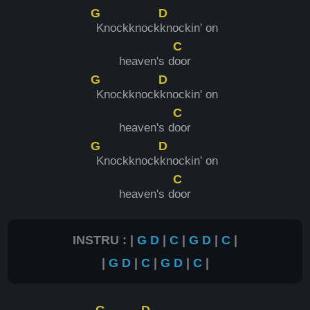
G
D
Knockknock
knockin' on
C
heaven's d
oor
G
D
Knockknock
knockin' on
C
heaven's d
oor
G
D
Knockknock
knockin' on
C
heaven's d
oor
INSTRU : |
G
D
|
C
|
G
D
|
C
|
|
G
D
|
C
|
G
D
|
C
|
G
D