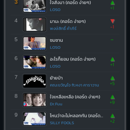
▲
3
ใจสั่งมา (คอร์ด ง่ายๆ)
+1
LOSO
▼
4
มานะ (คอร์ด ง่ายๆ)
-1
พงษ์สิทธิ์ คำภีร์
-
5
ซมซาน
LOSO
▲
6
อะไรก็ยอม (คอร์ด ง่ายๆ)
+1
LOSO
▲
7
ย้ายป่า
+5
คณะขวัญใจ ft.หงา คาราวาน
▲
8
ใจเหลือเหลือ (คอร์ด ง่ายๆ)
+9
Dr.Fuu
▲
9
ไหนว่าจะไม่หลอกกัน (คอร์ด ง่ายๆ)
+2
SILLY FOOLS