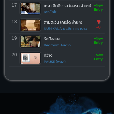
+New
17
เหงา คิดถึง รอ (คอร์ด ง่ายๆ)
Entry
เสก โลโซ
▼
18
ตามตะวัน (คอร์ด ง่ายๆ)
-8
NUM KALA x แอ๊ด คาราบาว
+New
19
รักมือสอง
Entry
Bedroom Audio
+New
20
ที่ว่าง
Entry
PAUSE (พอส)