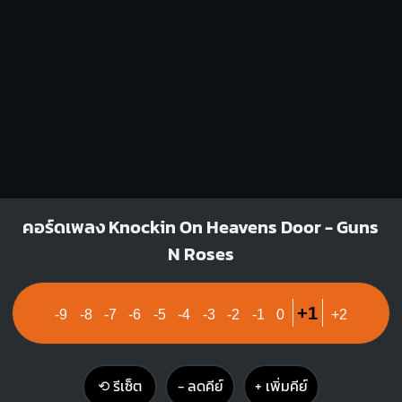
คอร์ดเพลง Knockin On Heavens Door - Guns
N Roses
+1
-9
-8
-7
-6
-5
-4
-3
-2
-1
0
+2
⟲ รีเซ็ต
− ลดคีย์
+ เพิ่มคีย์