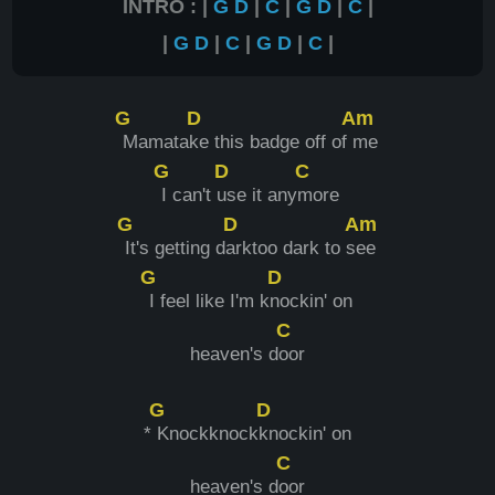
INTRO : |
G
D
|
C
|
G
D
|
C
|
|
G
D
|
C
|
G
D
|
C
|
G
D
Am
Mamata
ke this badge off of
me
G
D
C
I can't
use it any
more
G
D
Am
It's getting d
arktoo dark to s
ee
G
D
I feel like I'm k
nockin' on
C
heaven's d
oor
G
D
*
Knockknock
knockin' on
C
heaven's d
oor