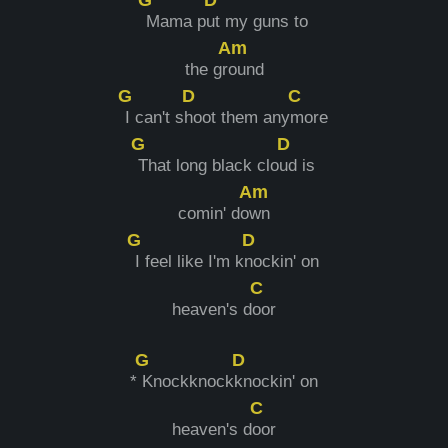
Mama p
ut my guns to
Am
the gr
ound
G
D
C
I can't s
hoot them any
more
G
D
That long black clo
ud is
Am
comin' do
wn
G
D
I feel like I'm k
nockin' on
C
heaven's d
oor
G
D
*
Knockknock
knockin' on
C
heaven's d
oor