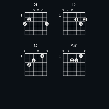
G
D
O
O
O
X
X
O
1
1
1
1
2
2
3
3
C
Am
X
O
O
X
O
O
1
1
1
1
2
2
3
3