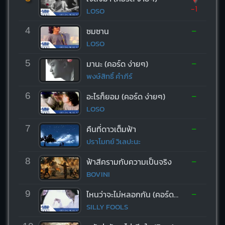
-1
LOSO
-
4
ซมซาน
LOSO
-
5
มานะ (คอร์ด ง่ายๆ)
พงษ์สิทธิ์ คำภีร์
-
6
อะไรก็ยอม (คอร์ด ง่ายๆ)
LOSO
-
7
คืนที่ดาวเต็มฟ้า
ปราโมทย์ วิเลปะนะ
-
8
ฟ้าสีครามกับความเป็นจริง
BOVINI
-
9
ไหนว่าจะไม่หลอกกัน (คอร์ด ง่ายๆ)
SILLY FOOLS