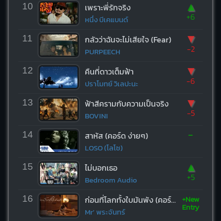
▲
10
เพราะพี่รักจริง
+6
หนึ่ง บีเคแบนด์
▼
11
กลัวว่าฉันจะไม่เสียใจ (Fear)
-2
PURPEECH
▼
12
คืนที่ดาวเต็มฟ้า
-6
ปราโมทย์ วิเลปะนะ
▼
13
ฟ้าสีครามกับความเป็นจริง
-5
BOVINI
-
14
สาหัส (คอร์ด ง่ายๆ)
LOSO (โลโซ)
▲
15
ไม่บอกเธอ
+5
Bedroom Audio
+New
16
ก่อนที่โลกทั้งใบมันพัง (คอร์ด ง่ายๆ)
Entry
Mr’ พระจันทร์