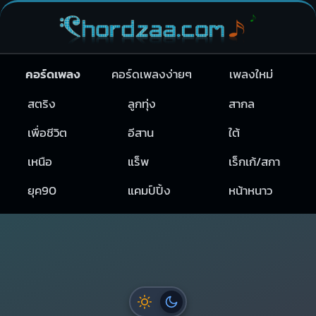
คอร์ดเพลง
คอร์ดเพลงง่ายๆ
เพลงใหม่
สตริง
ลูกทุ่ง
สากล
เพื่อชีวิต
อีสาน
ใต้
เหนือ
แร็พ
เร็กเก้/สกา
ยุค90
แคมป์ปิ้ง
หน้าหนาว