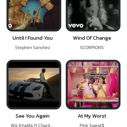
Until I Found You
Wind Of Change
Stephen Sanchez
SCORPIONS
See You Again
At My Worst
Wiz Khalifa ft.Charlie Puth
Pink Sweat$