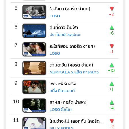
▼
5
ใจสั่งมา (คอร์ด ง่ายๆ)
-2
LOSO
▲
6
คืนที่ดาวเต็มฟ้า
+6
ปราโมทย์ วิเลปะนะ
▼
7
อะไรก็ยอม (คอร์ด ง่ายๆ)
-1
LOSO
▲
8
ตามตะวัน (คอร์ด ง่ายๆ)
+10
NUM KALA x แอ๊ด คาราบาว
▲
9
เพราะพี่รักจริง
+1
หนึ่ง บีเคแบนด์
▲
10
สาหัส (คอร์ด ง่ายๆ)
+4
LOSO (โลโซ)
▼
11
ไหนว่าจะไม่หลอกกัน (คอร์ด ง่ายๆ)
-2
SILLY FOOLS