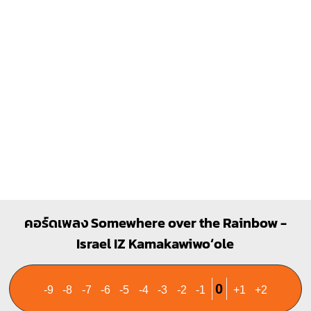
1
1
2
3
คอร์ดเพลง Somewhere over the Rainbow -
Israel IZ Kamakawiwoʻole
0
-9
-8
-7
-6
-5
-4
-3
-2
-1
+1
+2