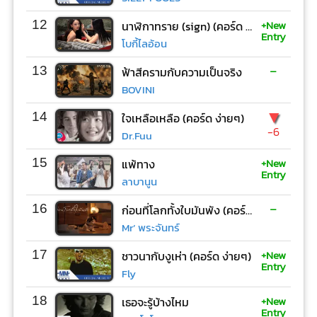
+New
12
นาฬิกาทราย (sign) (คอร์ด ง่ายๆ)
Entry
โบกี้ไลอ้อน
-
13
ฟ้าสีครามกับความเป็นจริง
BOVINI
▼
14
ใจเหลือเหลือ (คอร์ด ง่ายๆ)
-6
Dr.Fuu
+New
15
แพ้ทาง
Entry
ลาบานูน
-
16
ก่อนที่โลกทั้งใบมันพัง (คอร์ด ง่ายๆ)
Mr’ พระจันทร์
+New
17
ชาวนากับงูเห่า (คอร์ด ง่ายๆ)
Entry
Fly
+New
18
เธอจะรู้บ้างไหม
Entry