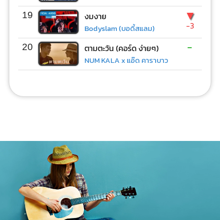
▼
19
งมงาย
-3
Bodyslam (บอดี้สแลม)
-
20
ตามตะวัน (คอร์ด ง่ายๆ)
NUM KALA x แอ๊ด คาราบาว