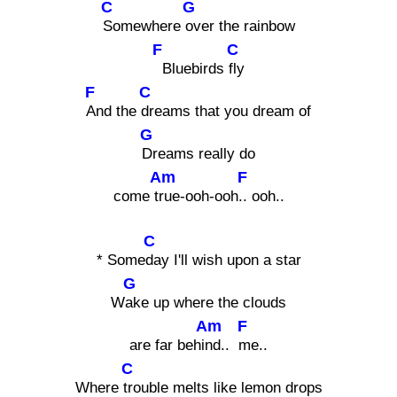
C
G
Somewhere
over the rainbow
F
C
Bluebirds
fly
F
C
And the
dreams that you dream of
G
Dreams really do
Am
F
come t
rue-ooh-ooh
.. ooh..
C
* Some
day I'll wish upon a star
G
W
ake up where the clouds
Am
F
are far behi
nd..
me..
C
Where
trouble melts like lemon drops