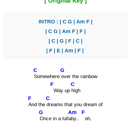
[ Original Key ]
INTRO : |
C
G
|
Am
F
|
|
C
G
|
Am
F
|
F
|
|
C
|
G
|
F
|
C
|
|
F
|
E
|
Am
|
F
|
C
G
Somewhere
over the rainbow
F
C
Way up
high
F
C
And the
dreams that you dream of
G
Am
F
Once in a lulla
by..
oh,