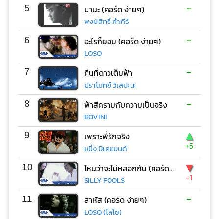
-
5
มานะ (คอร์ด ง่ายๆ)
พงษ์สิทธิ์ คำภีร์
-
6
อะไรก็ยอม (คอร์ด ง่ายๆ)
LOSO
-
7
คืนที่ดาวเต็มฟ้า
ปราโมทย์ วิเลปะนะ
-
8
ฟ้าสีครามกับความเป็นจริง
BOVINI
▲
9
เพราะพี่รักจริง
+5
หนึ่ง บีเคแบนด์
▼
10
ไหนว่าจะไม่หลอกกัน (คอร์ด ง่ายๆ)
-1
SILLY FOOLS
-
11
สาหัส (คอร์ด ง่ายๆ)
LOSO (โลโซ)