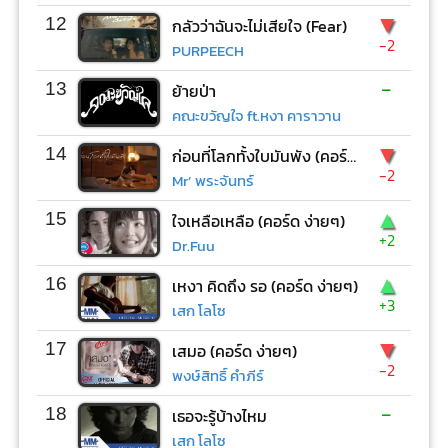
▼
12
กลัวว่าฉันจะไม่เสียใจ (Fear)
-2
PURPEECH
-
13
ย้ายป่า
คณะขวัญใจ ft.หงา คาราวาน
▼
14
ก่อนที่โลกทั้งใบมันพัง (คอร์ด ง่ายๆ)
-2
Mr’ พระจันทร์
▲
15
ใจเหลือเหลือ (คอร์ด ง่ายๆ)
+2
Dr.Fuu
▲
16
เหงา คิดถึง รอ (คอร์ด ง่ายๆ)
+3
เสก โลโซ
▼
17
เสมอ (คอร์ด ง่ายๆ)
-2
พงษ์สิทธิ์ คำภีร์
-
18
เธอจะรู้บ้างไหม
เสก โลโซ