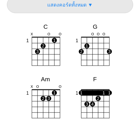
แสดงคอร์ดทั้งหมด ▼
C
G
X
O
O
O
O
O
1
1
1
2
1
3
2
3
Am
F
X
O
O
1
1
1
1
1
1
2
3
2
3
4
E
O
O
O