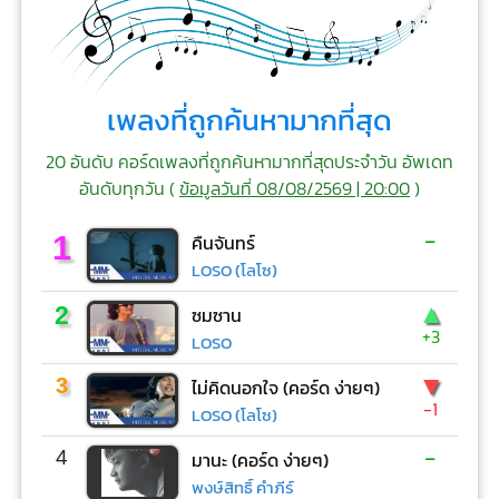
เพลงที่ถูกค้นหามากที่สุด
20 อันดับ คอร์ดเพลงที่ถูกค้นหามากที่สุดประจำวัน อัพเดท
อันดับทุกวัน (
ข้อมูลวันที่ 08/08/2569 | 20:00
)
-
1
คืนจันทร์
LOSO (โลโซ)
▲
2
ซมซาน
+3
LOSO
▼
3
ไม่คิดนอกใจ (คอร์ด ง่ายๆ)
-1
LOSO (โลโซ)
-
4
มานะ (คอร์ด ง่ายๆ)
พงษ์สิทธิ์ คำภีร์