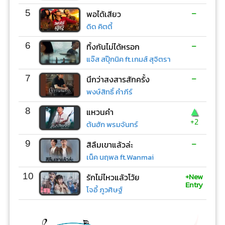
-
5
พอได้เสียว
ดิด คิตตี้
-
6
ทิ้งกันไม่ได้หรอก
แจ๊ส สปุ๊กนิค ft.เกมส์ สุจิตรา
-
7
นึกว่าสงสารสักครั้ง
พงษ์สิทธิ์ คำภีร์
▲
8
แหวนคำ
+2
ต้นฮัก พรมจันทร์
-
9
สิลืมเขาแล้วล่ะ
เน็ค นฤพล ft.Wanmai
+New
10
รักไม่ไหวแล้วโว้ย
Entry
โจอี้ ภูวศิษฐ์