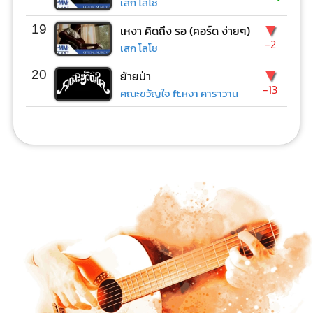
เสก โลโซ
▼
19
เหงา คิดถึง รอ (คอร์ด ง่ายๆ)
-2
เสก โลโซ
▼
20
ย้ายป่า
-13
คณะขวัญใจ ft.หงา คาราวาน