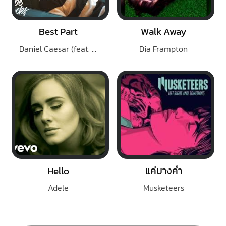
Best Part
Walk Away
Daniel Caesar (feat. H.E.R.)
Dia Frampton
Hello
แค่บางคำ
Adele
Musketeers