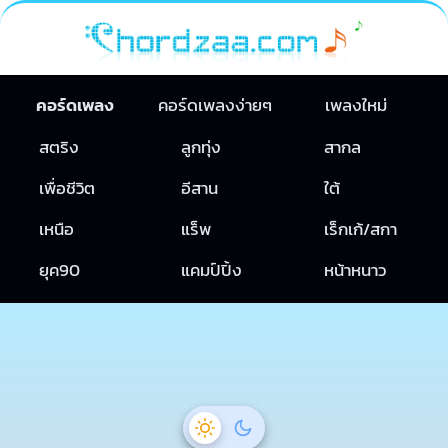
คอร์ดเพลง
คอร์ดเพลงง่ายๆ
เพลงใหม่
สตริง
ลูกทุ่ง
สากล
เพื่อชีวิต
อีสาน
ใต้
เหนือ
แร็พ
เร็กเก้/สกา
ยุค90
แคมป์ปิ้ง
หน้าหนาว