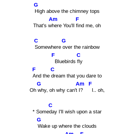
G
High above the chimney tops
Am
F
That's w
here You'll
find me, oh
C
G
Somewhere
over the rainbow
F
C
Bluebirds
fly
F
C
And the
dream that you dare to
G
Am
F
Oh
why, oh why can't
I?
I.. oh,
C
* Some
day I'll wish upon a star
G
Wake up where the clouds
Am
F