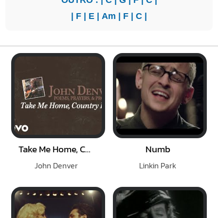
|
F
|
E
|
Am
|
F
|
C
|
Take Me Home, Country Road
Numb
John Denver
Linkin Park