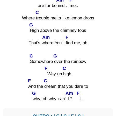
are far beh
ind..
me..
C
Where
trouble melts like lemon drops
G
High above the chimney tops
Am
F
That's w
here You'll
find me, oh
C
G
Somewhere
over the rainbow
F
C
Way up
high
F
C
And the
dream that you dare to
G
Am
F
why, oh why can't
I?
I..
OUTRO : |
C
|
G
|
F
|
C
|