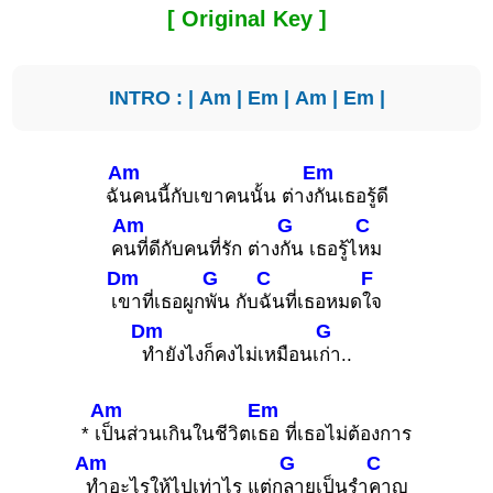
[ Original Key ]
INTRO : |
Am
|
Em
|
Am
|
Em
|
Am
Em
ฉั
นคนนี้กับเขาคนนั้น ต่าง
กันเธอรู้ดี
Am
G
C
ค
นที่ดีกับคนที่รัก ต่าง
กัน เธอรู้ไ
หม
Dm
G
C
F
เ
ขาที่เธอผูก
พัน กับ
ฉันที่เธอหมด
ใจ
Dm
G
ทำยังไงก็คงไม่เหมือนเ
ก่า..
Am
Em
* เ
ป็นส่วนเกินในชีวิตเ
ธอ ที่เธอไม่ต้องการ
Am
G
C
ทำอะไรให้ไปเท่าไร แต่ก
ลายเป็นรำ
คาญ