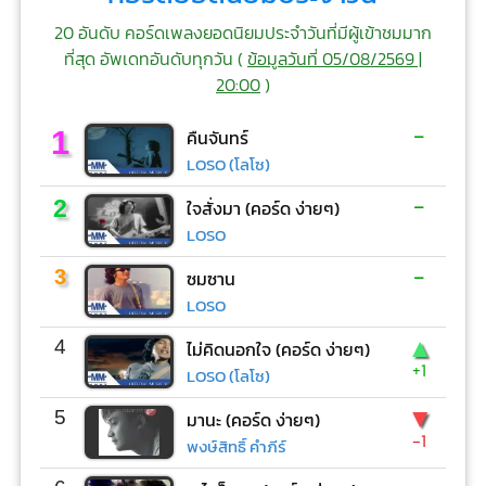
20 อันดับ คอร์ดเพลงยอดนิยมประจำวันที่มีผู้เข้าชมมาก
ที่สุด อัพเดทอันดับทุกวัน (
ข้อมูลวันที่ 05/08/2569 |
20:00
)
-
1
คืนจันทร์
LOSO (โลโซ)
-
2
ใจสั่งมา (คอร์ด ง่ายๆ)
LOSO
-
3
ซมซาน
LOSO
▲
4
ไม่คิดนอกใจ (คอร์ด ง่ายๆ)
+1
LOSO (โลโซ)
▼
5
มานะ (คอร์ด ง่ายๆ)
-1
พงษ์สิทธิ์ คำภีร์