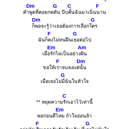
Dm
G
C
F
คำ
พูดที่คอยกด
ดัน บีบ
คั้นฉันมาเนิ่น
นาน
Dm
G
ก็
พอจะรู้ว่าเธอต้องการเลือกใ
คร
F
G
ฉันก็
คงไม่ทนฝืนเ
ธอต่อไป
Em
Am
เมื่อ
รักไม่เป็นอย่าง
ฝัน
F
Dm
ขอให้เ
ราจบลงแค่
นั้น
G
เมื่อเธอไม่
มีฉันในหัวใจ
C
** หยุดความ
รักเอาไว้เท่านี้
Em
พอก่อนดีไ
หม ถ้าใจอ่อนล้า
F
G