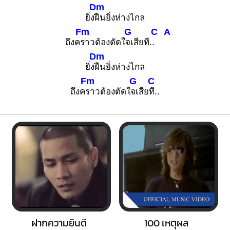
Dm
ยิ่ง
ฝืนยิ่งห่างไกล
Fm
G
C
A
ถึงค
ราวต้องตัดใ
จเสียที.
.
Dm
ยิ่ง
ฝืนยิ่งห่างไกล
Fm
G
C
ถึงค
ราวต้องตัดใ
จเสีย
ที..
ฝากความยินดี
100 เหตุผล