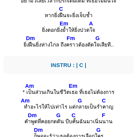
อย่ามัวเ
สียเวลากับรักเดิมเดิม ที่เ
ธอไม่มั่นใจ
C
หากยิ่ง
ฝืนจะยิ่งเจ็บช้ำ
Em
A
ยิ่งตอกยิ่ง
ย้ำให้ยิ่งปวด
ใจ
Dm
Fm
G
ยิ่ง
ฝืนยิ่งห่างไกล ถึงค
ราวต้องตัดใ
จเสียที..
INSTRU : |
C
|
Am
Em
* เ
ป็นส่วนเกินในชีวิตเ
ธอ ที่เธอไม่ต้องการ
Am
G
C
ทำอะไรให้ไปเท่าไร แต่ก
ลายเป็นรำ
คาญ
Dm
G
C
F
คำ
พูดที่คอยกด
ดัน บีบ
คั้นฉันมาเนิ่น
นาน
Dm
G
ก็
พอจะรู้ว่าเธอต้องการเลือกใ
คร