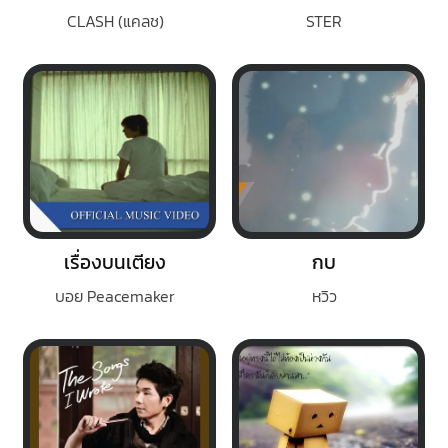
CLASH (แคลช)
STER
เรื่องบนเตียง
กบ
บอย Peacemaker
หวิว