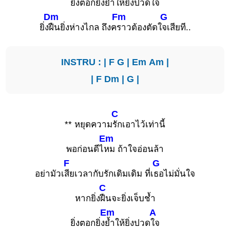
ยิ่งตอกยิ่ง
ย้ำให้ยิ่งปวด
ใจ
Dm
Fm
G
ยิ่ง
ฝืนยิ่งห่างไกล ถึงค
ราวต้องตัดใ
จเสียที..
INSTRU : |
F
G
|
Em
Am
|
|
F
Dm
|
G
|
C
** หยุดความ
รักเอาไว้เท่านี้
Em
พอก่อนดีไ
หม ถ้าใจอ่อนล้า
F
G
อย่ามัวเ
สียเวลากับรักเดิมเดิม ที่เ
ธอไม่มั่นใจ
C
หากยิ่ง
ฝืนจะยิ่งเจ็บช้ำ
Em
A
ยิ่งตอกยิ่ง
ย้ำให้ยิ่งปวด
ใจ