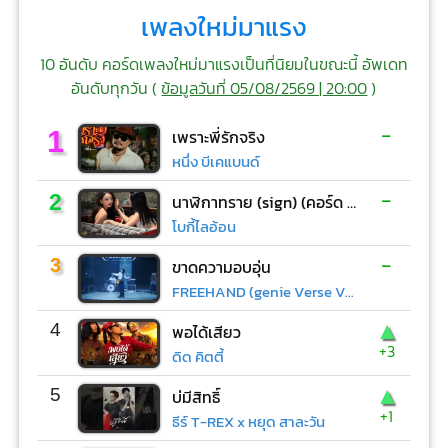
เพลงใหม่มาแรง
10 อันดับ คอร์ดเพลงใหม่มาแรงเป็นที่นิยมในขณะนี้ อัพเดท
อันดับทุกวัน (
ข้อมูลวันที่ 05/08/2569 | 20:00
)
-
1
เพราะพี่รักจริง
หนึ่ง บีเคแบนด์
-
2
นาฬิกาทราย (sign) (คอร์ด ง่ายๆ)
โบกี้ไลอ้อน
-
3
ขาดความอบอุ่น
FREEHAND (genie Verse Vol.1)
▲
4
พอได้เสียว
+3
ดิด คิตตี้
▲
5
บ่มีสิทธิ์
+1
ธีร์ T-REX x หยุด สาละวัน