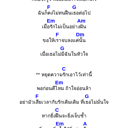
F
G
ฉันก็
คงไม่ทนฝืนเ
ธอต่อไป
Em
Am
เมื่อ
รักไม่เป็นอย่าง
ฝัน
F
Dm
ขอให้เ
ราจบลงแค่
นั้น
G
เมื่อเธอไม่
มีฉันในหัวใจ
C
** หยุดความ
รักเอาไว้เท่านี้
Em
พอก่อนดีไ
หม ถ้าใจอ่อนล้า
F
G
อย่ามัวเ
สียเวลากับรักเดิมเดิม ที่เ
ธอไม่มั่นใจ
C
หากยิ่ง
ฝืนจะยิ่งเจ็บช้ำ
Em
A