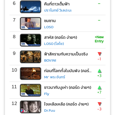
-
6
คืนที่ดาวเต็มฟ้า
ปราโมทย์ วิเลปะนะ
-
7
ซมซาน
LOSO
+New
8
สาหัส (คอร์ด ง่ายๆ)
Entry
LOSO (โลโซ)
▼
9
ฟ้าสีครามกับความเป็นจริง
-1
BOVINI
▲
10
ก่อนที่โลกทั้งใบมันพัง (คอร์ด ง่ายๆ)
+3
Mr’ พระจันทร์
▲
11
ชาวนากับงูเห่า (คอร์ด ง่ายๆ)
+7
Fly
▼
12
ใจเหลือเหลือ (คอร์ด ง่ายๆ)
-3
Dr.Fuu