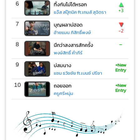
▲
6
ทิ้งกันไม่ได้หรอก
+3
แจ๊ส สปุ๊กนิค ft.เกมส์ สุจิตรา
▼
7
บุญผลาบ่ฮอด
-2
อ้ายแมน ภิสิทธิ์พงษ์
-
8
นึกว่าสงสารสักครั้ง
พงษ์สิทธิ์ คำภีร์
+New
9
บ่สมนาง
Entry
แซม ธวัชชัย ft.เบนซ์ ปรีชา
+New
10
ถอยออก
Entry
ครูศรีหนุ่ม