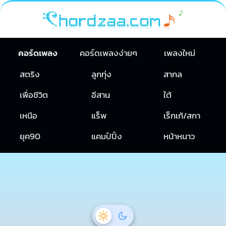
คอร์ดเพลง
คอร์ดเพลงง่ายๆ
เพลงใหม่
สตริง
ลูกทุ่ง
สากล
เพื่อชีวิต
อีสาน
ใต้
เหนือ
แร็พ
เร็กเก้/สกา
ยุค90
แคมป์ปิ้ง
หน้าหนาว