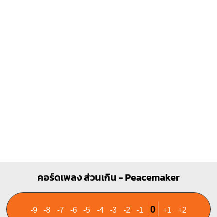
Dm
F
X
X
O
1
1
1
1
1
1
2
2
3
3
4
A
Fm
X
O
O
1
1
1
1
1
1
1
2
3
3
4
คอร์ดเพลง ส่วนเกิน - Peacemaker
0
-9
-8
-7
-6
-5
-4
-3
-2
-1
+1
+2