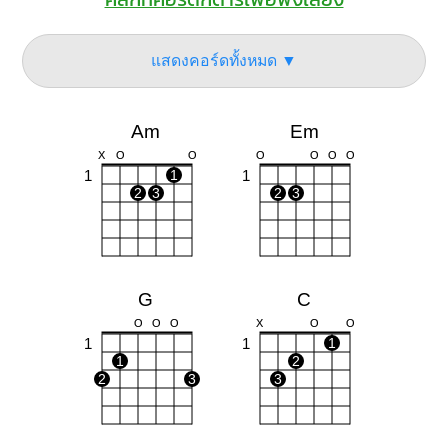
แสดงคอร์ดทั้งหมด ▼
Am
Em
X
O
O
O
O
O
O
1
1
1
2
3
2
3
G
C
O
O
O
X
O
O
1
1
1
1
2
2
3
3