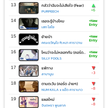
▲
13
กลัวว่าฉันจะไม่เสียใจ (Fear)
+6
PURPEECH
+New
14
เธอจะรู้บ้างไหม
Entry
เสก โลโซ
+New
15
ย้ายป่า
Entry
คณะขวัญใจ ft.หงา คาราวาน
+New
16
ไหนว่าจะไม่หลอกกัน (คอร์ด ง่ายๆ)
Entry
SILLY FOOLS
▼
17
แพ้ทาง
-3
ลาบานูน
▼
18
ตามตะวัน (คอร์ด ง่ายๆ)
-8
NUM KALA x แอ๊ด คาราบาว
▼
19
แผลใหม่
-8
จินตหรา พูนลาภ