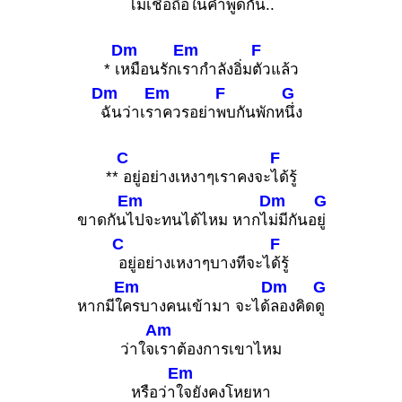
ไม่เชื่อ
ถือในคำพูด
กัน..
Dm
Em
F
* เ
หมือนรักเ
รากำลังอิ่ม
ตัวแล้ว
Dm
Em
F
G
ฉันว่าเร
าควรอย่า
พบกันพักห
นึ่ง
C
F
**
อยู่อย่างเหงาๆเราคงจะ
ได้รู้
Em
Dm
G
ขาดกัน
ไปจะทนได้ไหม หากไ
ม่มีกันอ
ยู่
C
F
อยู่อย่างเหงาๆบางทีจะไ
ด้รู้
Em
Dm
G
หากมีใ
ครบางคนเข้ามา จะได้
ลองคิด
ดู
Am
ว่าใจ
เราต้องการเขาไหม
Em
หรือว่า
ใจยังคงโหยหา