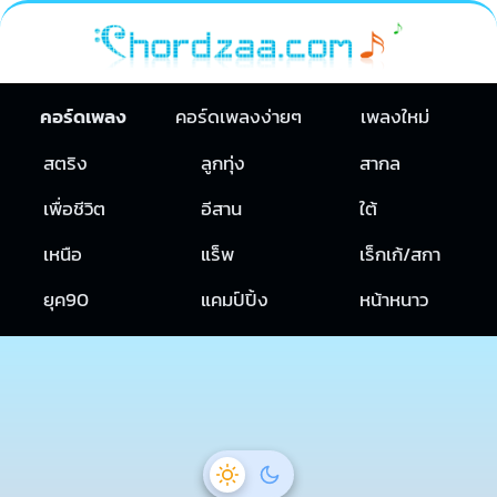
คอร์ดเพลง
คอร์ดเพลงง่ายๆ
เพลงใหม่
สตริง
ลูกทุ่ง
สากล
เพื่อชีวิต
อีสาน
ใต้
เหนือ
แร็พ
เร็กเก้/สกา
ยุค90
แคมป์ปิ้ง
หน้าหนาว