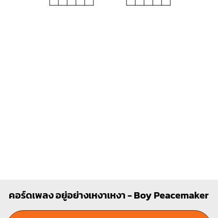
C
F
X
O
O
1
1
1
1
1
1
2
2
3
3
4
คอร์ดเพลง อยู่อย่างเหงาเหงา - Boy Peacemaker