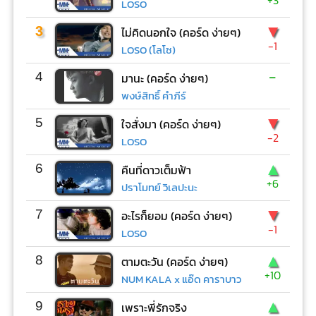
LOSO
▼
3
ไม่คิดนอกใจ (คอร์ด ง่ายๆ)
-1
LOSO (โลโซ)
-
4
มานะ (คอร์ด ง่ายๆ)
พงษ์สิทธิ์ คำภีร์
▼
5
ใจสั่งมา (คอร์ด ง่ายๆ)
-2
LOSO
▲
6
คืนที่ดาวเต็มฟ้า
+6
ปราโมทย์ วิเลปะนะ
▼
7
อะไรก็ยอม (คอร์ด ง่ายๆ)
-1
LOSO
▲
8
ตามตะวัน (คอร์ด ง่ายๆ)
+10
NUM KALA x แอ๊ด คาราบาว
▲
9
เพราะพี่รักจริง