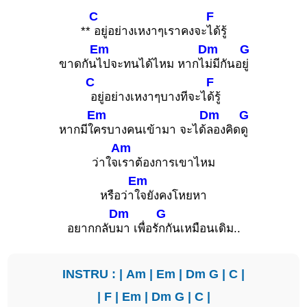
C
F
**
อยู่อย่างเหงาๆเราคงจะ
ได้รู้
Em
Dm
G
ขาดกัน
ไปจะทนได้ไหม หากไ
ม่มีกันอ
ยู่
C
F
อยู่อย่างเหงาๆบางทีจะไ
ด้รู้
Em
Dm
G
หากมีใ
ครบางคนเข้ามา จะได้
ลองคิด
ดู
Am
ว่าใจ
เราต้องการเขาไหม
Em
หรือว่า
ใจยังคงโหยหา
Dm
G
อยากกลับ
มา เพื่อรั
กกันเหมือนเดิม..
INSTRU : |
Am
|
Em
|
Dm
G
|
C
|
|
F
|
Em
|
Dm
G
|
C
|