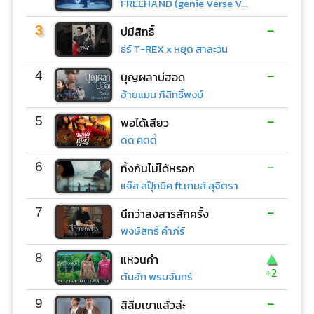
FREEHAND (genie Verse Vol.1)
-
3
บ่มีสิทธิ์
ธีร์ T-REX x หยุด สาละวัน
-
4
บุญผลาบ่ฮอด
อ้ายแมน ภิสิทธิ์พงษ์
-
5
พอได้เสียว
ดิด คิตตี้
-
6
ทิ้งกันไม่ได้หรอก
แจ๊ส สปุ๊กนิค ft.เกมส์ สุจิตรา
-
7
นึกว่าสงสารสักครั้ง
พงษ์สิทธิ์ คำภีร์
▲
8
แหวนคำ
+2
ต้นฮัก พรมจันทร์
-
9
สิลืมเขาแล้วล่ะ