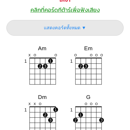
คลิกที่คอร์ดกีต้าร์เพื่อฟังเสียง
แสดงคอร์ดทั้งหมด ▼
Am
Em
X
O
O
O
O
O
O
1
1
1
2
3
2
3
Dm
G
X
X
O
O
O
O
1
1
1
2
1
3
2
3