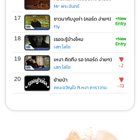
Mr’ พระจันทร์
+New
17
ชาวนากับงูเห่า (คอร์ด ง่ายๆ)
Entry
Fly
+New
18
เธอจะรู้บ้างไหม
Entry
เสก โลโซ
▼
19
เหงา คิดถึง รอ (คอร์ด ง่ายๆ)
-2
เสก โลโซ
▼
20
ย้ายป่า
-13
คณะขวัญใจ ft.หงา คาราวาน