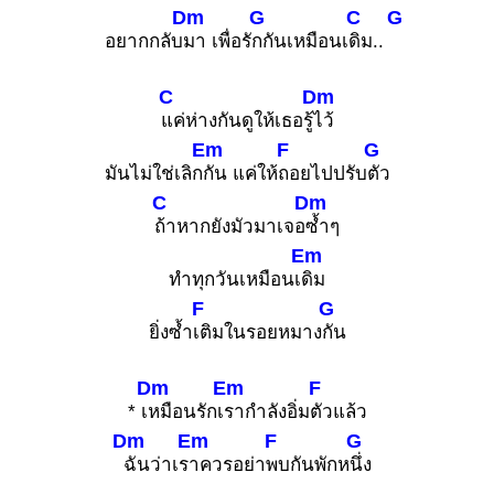
Dm
G
C
G
อยากกลับ
มา เพื่อรั
กกันเหมือนเ
ดิม..
C
Dm
แค่ห่างกันดูให้เธอรู้
ไว้
Em
F
G
มันไม่ใช่เลิก
กัน แค่ให้
ถอยไปปรับ
ตัว
C
Dm
ถ้าหากยังมัวมาเจอ
ซ้ำๆ
Em
ทำทุกวันเหมือนเ
ดิม
F
G
ยิ่งซ้ำ
เติมในรอยหมาง
กัน
Dm
Em
F
* เ
หมือนรักเ
รากำลังอิ่ม
ตัวแล้ว
Dm
Em
F
G
ฉันว่าเร
าควรอย่า
พบกันพักห
นึ่ง