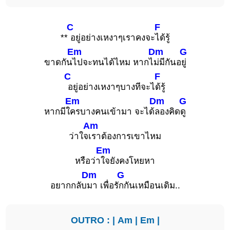
C
F
**
อยู่อย่างเหงาๆเราคงจะ
ได้รู้
Em
Dm
G
ขาดกัน
ไปจะทนได้ไหม หากไ
ม่มีกันอ
ยู่
C
F
อยู่อย่างเหงาๆบางทีจะไ
ด้รู้
Em
Dm
G
หากมีใ
ครบางคนเข้ามา จะได้
ลองคิด
ดู
Am
ว่าใจ
เราต้องการเขาไหม
Em
หรือว่า
ใจยังคงโหยหา
Dm
G
อยากกลับ
มา เพื่อรั
กกันเหมือนเดิม..
OUTRO : |
Am
|
Em
|