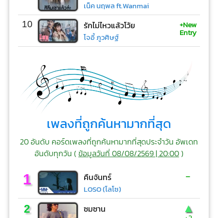
เน็ค นฤพล ft.Wanmai
+New
10
รักไม่ไหวแล้วโว้ย
Entry
โจอี้ ภูวศิษฐ์
เพลงที่ถูกค้นหามากที่สุด
20 อันดับ คอร์ดเพลงที่ถูกค้นหามากที่สุดประจำวัน อัพเดท
อันดับทุกวัน (
ข้อมูลวันที่ 08/08/2569 | 20:00
)
-
1
คืนจันทร์
LOSO (โลโซ)
▲
2
ซมซาน
+3