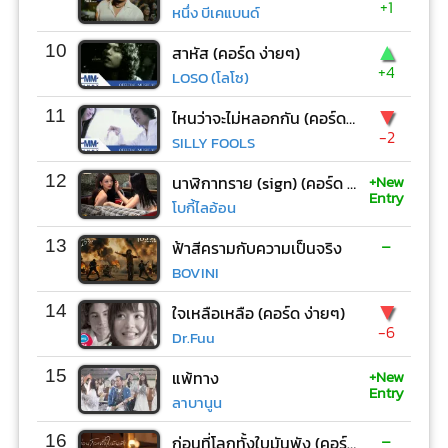
+1
หนึ่ง บีเคแบนด์
▲
10
สาหัส (คอร์ด ง่ายๆ)
+4
LOSO (โลโซ)
▼
11
ไหนว่าจะไม่หลอกกัน (คอร์ด ง่ายๆ)
-2
SILLY FOOLS
+New
12
นาฬิกาทราย (sign) (คอร์ด ง่ายๆ)
Entry
โบกี้ไลอ้อน
-
13
ฟ้าสีครามกับความเป็นจริง
BOVINI
▼
14
ใจเหลือเหลือ (คอร์ด ง่ายๆ)
-6
Dr.Fuu
+New
15
แพ้ทาง
Entry
ลาบานูน
-
16
ก่อนที่โลกทั้งใบมันพัง (คอร์ด ง่ายๆ)