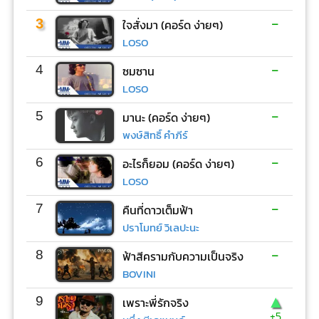
-
3
ใจสั่งมา (คอร์ด ง่ายๆ)
LOSO
-
4
ซมซาน
LOSO
-
5
มานะ (คอร์ด ง่ายๆ)
พงษ์สิทธิ์ คำภีร์
-
6
อะไรก็ยอม (คอร์ด ง่ายๆ)
LOSO
-
7
คืนที่ดาวเต็มฟ้า
ปราโมทย์ วิเลปะนะ
-
8
ฟ้าสีครามกับความเป็นจริง
BOVINI
▲
9
เพราะพี่รักจริง
+5