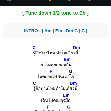
[ Tune down 1/2 tone to Eb ]
INTRO : |
Am
|
Em
|
Dm
G
|
C
|
C
Dm
รู้สึกบ้างไหม ทำใมเดี๋ยว
นี้
Em
เราไม่ค่อยยอม
กัน
F
G
ไม่ค่อย
แคร์กันเท่า
ไร
C
Dm
รู้สึกบ้างไหมทำใมเดี๋ย
วนี้
Em
เดินไม่ค่อยจูง
มือ
F
G