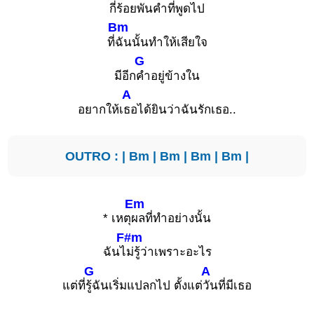
กี่
ร้อยพันคำที่พูดไป
Bm
ที่
ฉันนั้นทำให้เสียใจ
G
มีอีก
คำอยู่ข้างใน
A
อยากให้เ
ธอได้ยินว่าฉันรักเธอ..
OUTRO : |
Bm
|
Bm
|
Bm
|
Bm
|
Em
* เหตุ
ผลที่ทำอย่างนั้น
F#m
ฉันไ
ม่รู้ว่าเพราะอะไร
G
A
แต่ที่
รู้ฉันเริ่มแปลกไป ตั้งแต่
วันที่มีเธอ