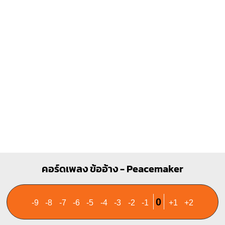
O
O
O
1
1
1
1
1
1
1
2
3
3
4
คอร์ดเพลง ข้ออ้าง - Peacemaker
0
-9
-8
-7
-6
-5
-4
-3
-2
-1
+1
+2