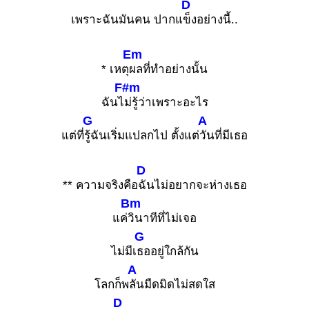
D
เพราะฉันมันคน ปากแ
ข็งอย่างนี้..
Em
* เหตุ
ผลที่ทำอย่างนั้น
F#m
ฉันไ
ม่รู้ว่าเพราะอะไร
G
A
แต่ที่
รู้ฉันเริ่มแปลกไป ตั้งแต่
วันที่มีเธอ
D
** ความจริงคือ
ฉันไม่อยากจะห่างเธอ
Bm
แค่
วินาทีที่ไม่เจอ
G
ไม่มีเ
ธออยู่ใกล้กัน
A
โลกก็พ
ลันมืดมิดไม่สดใส
D