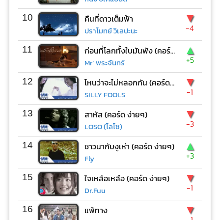
▼
10
คืนที่ดาวเต็มฟ้า
-4
ปราโมทย์ วิเลปะนะ
▲
11
ก่อนที่โลกทั้งใบมันพัง (คอร์ด ง่ายๆ)
+5
Mr’ พระจันทร์
▼
12
ไหนว่าจะไม่หลอกกัน (คอร์ด ง่ายๆ)
-1
SILLY FOOLS
▼
13
สาหัส (คอร์ด ง่ายๆ)
-3
LOSO (โลโซ)
▲
14
ชาวนากับงูเห่า (คอร์ด ง่ายๆ)
+3
Fly
▼
15
ใจเหลือเหลือ (คอร์ด ง่ายๆ)
-1
Dr.Fuu
▼
16
แพ้ทาง
-1