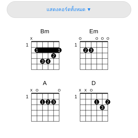
แสดงคอร์ดทั้งหมด ▼
Bm
Em
X
O
O
O
O
1
1
1
1
2
3
2
3
4
A
D
X
O
O
X
X
O
1
1
1
2
3
1
2
3
F#m
G