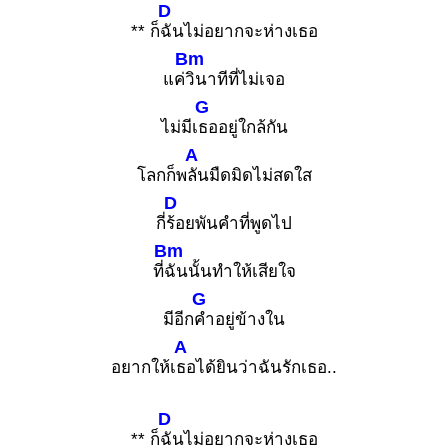
D
** ก็
ฉันไม่อยากจะห่างเธอ
Bm
แค่
วินาทีที่ไม่เจอ
G
ไม่มีเ
ธออยู่ใกล้กัน
A
โลกก็พ
ลันมืดมิดไม่สดใส
D
กี่
ร้อยพันคำที่พูดไป
Bm
ที่
ฉันนั้นทำให้เสียใจ
G
มีอีก
คำอยู่ข้างใน
A
อยากให้เ
ธอได้ยินว่าฉันรักเธอ..
D
** ก็
ฉันไม่อยากจะห่างเธอ