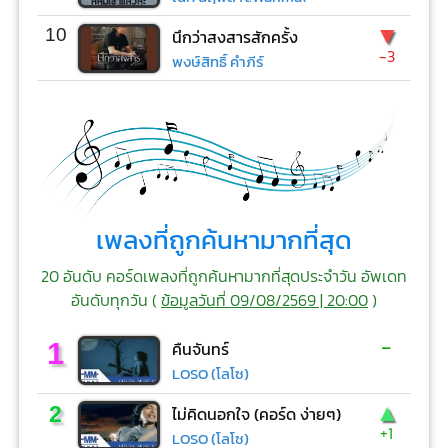
▼
10
นึกว่าสงสารสักครั้ง
-3
พงษ์สิทธิ์ คำภีร์
เพลงที่ถูกค้นหามากที่สุด
20 อันดับ คอร์ดเพลงที่ถูกค้นหามากที่สุดประจำวัน อัพเดท
อันดับทุกวัน (
ข้อมูลวันที่ 09/08/2569 | 20:00
)
-
1
คืนจันทร์
LOSO (โลโซ)
▲
2
ไม่คิดนอกใจ (คอร์ด ง่ายๆ)
+1
LOSO (โลโซ)