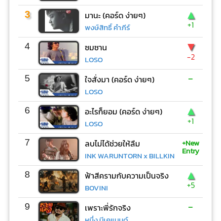
▲
3
มานะ (คอร์ด ง่ายๆ)
+1
พงษ์สิทธิ์ คำภีร์
▼
4
ซมซาน
-2
LOSO
-
5
ใจสั่งมา (คอร์ด ง่ายๆ)
LOSO
▲
6
อะไรก็ยอม (คอร์ด ง่ายๆ)
+1
LOSO
+New
7
ลบไม่ได้ช่วยให้ลืม
Entry
INK WARUNTORN x BILLKIN
▲
8
ฟ้าสีครามกับความเป็นจริง
+5
BOVINI
-
9
เพราะพี่รักจริง
หนึ่ง บีเคแบนด์