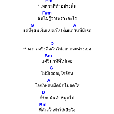
Em
* เหตุ
ผลที่ทำอย่างนั้น
F#m
ฉันไ
ม่รู้ว่าเพราะอะไร
G
A
แต่ที่
รู้ฉันเริ่มแปลกไป ตั้งแต่
วันที่มีเธอ
D
** ความจริงคือ
ฉันไม่อยากจะห่างเธอ
Bm
แค่
วินาทีที่ไม่เจอ
G
ไม่มีเ
ธออยู่ใกล้กัน
A
โลกก็พ
ลันมืดมิดไม่สดใส
D
กี่
ร้อยพันคำที่พูดไป
Bm
ที่
ฉันนั้นทำให้เสียใจ