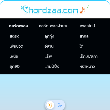
คอร์ดเพลง
คอร์ดเพลงง่ายๆ
เพลงใหม่
สตริง
ลูกทุ่ง
สากล
เพื่อชีวิต
อีสาน
ใต้
เหนือ
แร็พ
เร็กเก้/สกา
ยุค90
แคมป์ปิ้ง
หน้าหนาว