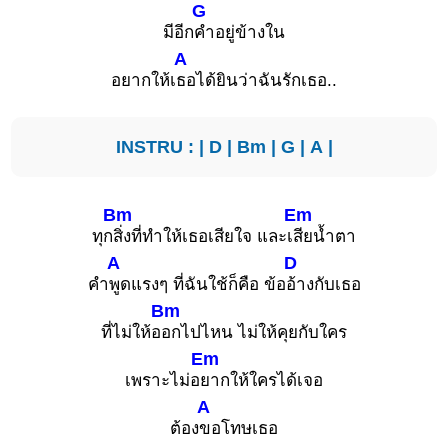
G
มีอีก
คำอยู่ข้างใน
A
อยากให้เ
ธอได้ยินว่าฉันรักเธอ..
INSTRU : |
D
|
Bm
|
G
|
A
|
Bm
Em
ทุก
สิ่งที่ทำให้เธอเสียใจ และเ
สียน้ำตา
A
D
คำ
พูดแรงๆ ที่ฉันใช้ก็คือ ข้อ
อ้างกับเธอ
Bm
ที่ไม่ให้อ
อกไปไหน ไม่ให้คุยกับใคร
Em
เพราะไม่อ
ยากให้ใครได้เจอ
A
ต้อง
ขอโทษเธอ