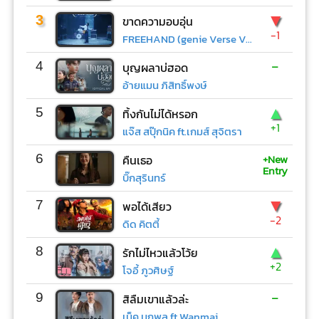
▼
3
ขาดความอบอุ่น
-1
FREEHAND (genie Verse Vol.1)
-
4
บุญผลาบ่ฮอด
อ้ายแมน ภิสิทธิ์พงษ์
▲
5
ทิ้งกันไม่ได้หรอก
+1
แจ๊ส สปุ๊กนิค ft.เกมส์ สุจิตรา
+New
6
คืนเธอ
Entry
บิ๊กสุรินทร์
▼
7
พอได้เสียว
-2
ดิด คิตตี้
▲
8
รักไม่ไหวแล้วโว้ย
+2
โจอี้ ภูวศิษฐ์
-
9
สิลืมเขาแล้วล่ะ
เน็ค นฤพล ft.Wanmai