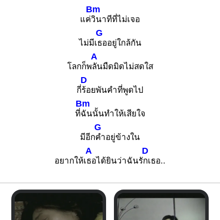
Bm
แค่
วินาทีที่ไม่เจอ
G
ไม่มีเ
ธออยู่ใกล้กัน
A
โลกก็พ
ลันมืดมิดไม่สดใส
D
กี่
ร้อยพันคำที่พูดไป
Bm
ที่
ฉันนั้นทำให้เสียใจ
G
มีอีก
คำอยู่ข้างใน
A
D
อยากให้เ
ธอได้ยินว่าฉันรั
กเธอ..