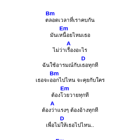
Bm
ต
ลอดเวลาที่เราคบกัน
Em
มันเห
นื่อยไหมเธอ
A
ไม่ว่าเ
รื่องอะไร
D
ฉันใช้อารมณ์กับเ
ธอทุกที
Bm
เธอจะอ
อกไปไหน จะคุยกับใคร
Em
ต้องโ
วยวายทุกที
A
ต้อง
ว่าแรงๆ ต้องอ้างทุกที
D
เพื่อไม่
ให้เธอไปไหน..