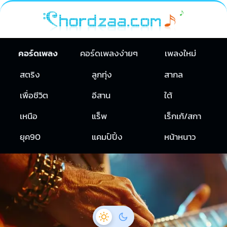
คอร์ดเพลง
คอร์ดเพลงง่ายๆ
เพลงใหม่
สตริง
ลูกทุ่ง
สากล
เพื่อชีวิต
อีสาน
ใต้
เหนือ
แร็พ
เร็กเก้/สกา
ยุค90
แคมป์ปิ้ง
หน้าหนาว