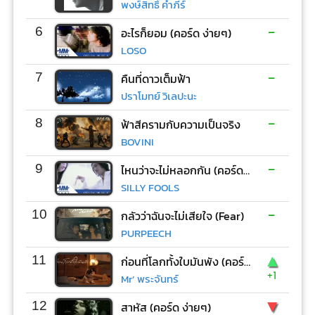
พงษ์สิทธิ์ คำภีร์
-
6
อะไรก็ยอม (คอร์ด ง่ายๆ)
LOSO
-
7
คืนที่ดาวเต็มฟ้า
ปราโมทย์ วิเลปะนะ
-
8
ฟ้าสีครามกับความเป็นจริง
BOVINI
-
9
ไหนว่าจะไม่หลอกกัน (คอร์ด ง่ายๆ)
SILLY FOOLS
-
10
กลัวว่าฉันจะไม่เสียใจ (Fear)
PURPEECH
▲
11
ก่อนที่โลกทั้งใบมันพัง (คอร์ด ง่ายๆ)
+1
Mr’ พระจันทร์
▼
12
สาหัส (คอร์ด ง่ายๆ)