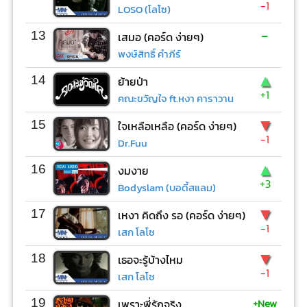
-1
LOSO (โลโซ)
-
13
เสมอ (คอร์ด ง่ายๆ)
พงษ์สิทธิ์ คำภีร์
▲
14
ย้ายป่า
+1
คณะขวัญใจ ft.หงา คาราวาน
▼
15
ใจเหลือเหลือ (คอร์ด ง่ายๆ)
-1
Dr.Fuu
▲
16
งมงาย
+3
Bodyslam (บอดี้สแลม)
▼
17
เหงา คิดถึง รอ (คอร์ด ง่ายๆ)
-1
เสก โลโซ
▼
18
เธอจะรู้บ้างไหม
-1
เสก โลโซ
+New
19
เพราะพี่รักจริง