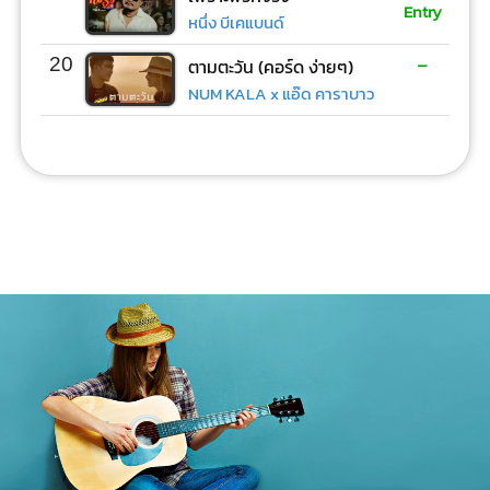
Entry
หนึ่ง บีเคแบนด์
-
20
ตามตะวัน (คอร์ด ง่ายๆ)
NUM KALA x แอ๊ด คาราบาว