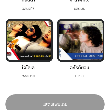
วสันต์17
แสตมป์
ใจโลเล
อะไรก็ยอม
วงสหาย
LOSO
แสดงเพิ่มเติม