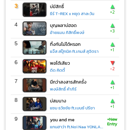
▲
3
บ่มีสิทธิ์
+2
ธีร์ T-REX x หยุด สาละวัน
▲
4
บุญผลาบ่ฮอด
+3
อ้ายแมน ภิสิทธิ์พงษ์
▲
5
ทิ้งกันไม่ได้หรอก
+1
แจ๊ส สปุ๊กนิค ft.เกมส์ สุจิตรา
▼
6
พอได้เสียว
-2
ดิด คิตตี้
▲
7
นึกว่าสงสารสักครั้ง
+1
พงษ์สิทธิ์ คำภีร์
▲
8
บ่สมนาง
+1
แซม ธวัชชัย ft.เบนซ์ ปรีชา
+New
9
you and me
Entry
แกนฮาว่า ft.Noi Naa YONLAPA