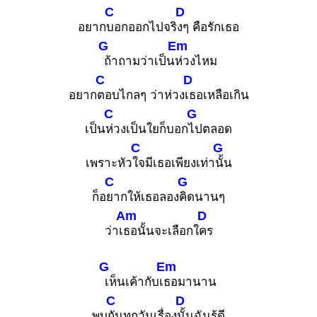
C
D
อยาก
บอกออกไปจริ
งๆ คือรักเธอ
G
Em
ถ้าถามว่าเป็น
ห่วงไหม
C
D
อยาก
ตอบไกลๆ ว่าห่วง
เธอเหลือเกิน
C
G
เป็น
ห่วงเป็นใยก็บอก
ไปตลอด
C
G
เพราะหัว
ใจมีเธอเพียงเท่า
นั้น
C
G
ก็อ
ยากให้เธอลอง
คิดนานๆ
Am
D
ว่าเ
ธอนั้นจะเลือกใ
คร
G
Em
เห็นเค้ากับเ
ธอมานาน
C
D
พบ
กันทุกวันเรื่อง
นั้นฉันรู้ดี