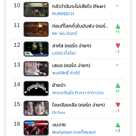
-
10
กลัวว่าฉันจะไม่เสียใจ (Fear)
PURPEECH
▲
11
ก่อนที่โลกทั้งใบมันพัง (คอร์ด ง่ายๆ)
+1
Mr’ พระจันทร์
▼
12
สาหัส (คอร์ด ง่ายๆ)
-1
LOSO (โลโซ)
-
13
เสมอ (คอร์ด ง่ายๆ)
พงษ์สิทธิ์ คำภีร์
▲
14
ย้ายป่า
+1
คณะขวัญใจ ft.หงา คาราวาน
▼
15
ใจเหลือเหลือ (คอร์ด ง่ายๆ)
-1
Dr.Fuu
▲
16
งมงาย
+3
Bodyslam (บอดี้สแลม)