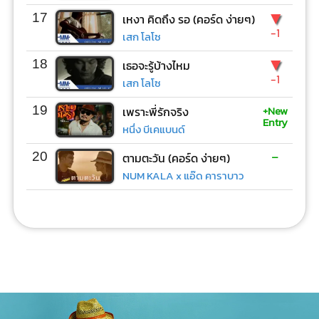
▼
17
เหงา คิดถึง รอ (คอร์ด ง่ายๆ)
-1
เสก โลโซ
▼
18
เธอจะรู้บ้างไหม
-1
เสก โลโซ
+New
19
เพราะพี่รักจริง
Entry
หนึ่ง บีเคแบนด์
-
20
ตามตะวัน (คอร์ด ง่ายๆ)
NUM KALA x แอ๊ด คาราบาว