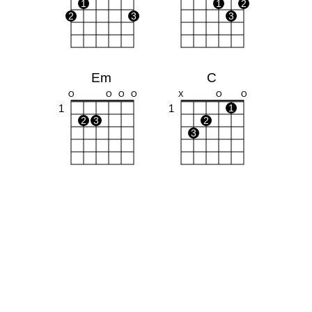
1
1
2
2
3
3
Em
C
O
O
O
O
X
O
O
1
1
1
2
3
2
3
Am
X
O
O
1
1
2
3