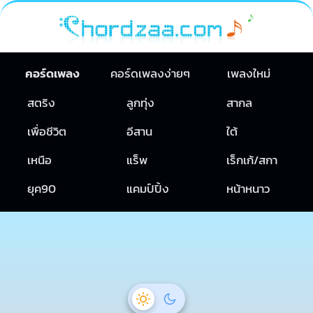
คอร์ดเพลง
คอร์ดเพลงง่ายๆ
เพลงใหม่
สตริง
ลูกทุ่ง
สากล
เพื่อชีวิต
อีสาน
ใต้
เหนือ
แร็พ
เร็กเก้/สกา
ยุค90
แคมป์ปิ้ง
หน้าหนาว