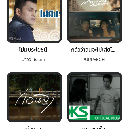
ไม่มีประโยชน์
กลัวว่าฉันจะไม่เสียใจ (Fear)
บ่าววี Rsiam
PURPEECH
ก่อนลา
ศาลาพักใจ