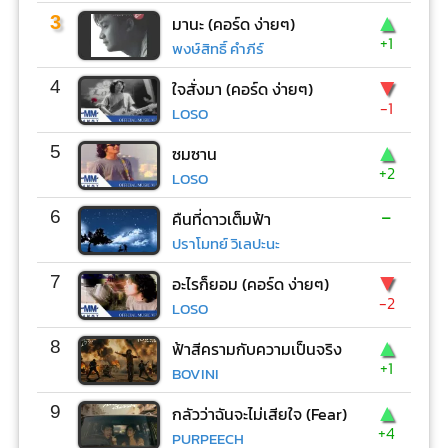
▲
3
มานะ (คอร์ด ง่ายๆ)
+1
พงษ์สิทธิ์ คำภีร์
▼
4
ใจสั่งมา (คอร์ด ง่ายๆ)
-1
LOSO
▲
5
ซมซาน
+2
LOSO
-
6
คืนที่ดาวเต็มฟ้า
ปราโมทย์ วิเลปะนะ
▼
7
อะไรก็ยอม (คอร์ด ง่ายๆ)
-2
LOSO
▲
8
ฟ้าสีครามกับความเป็นจริง
+1
BOVINI
▲
9
กลัวว่าฉันจะไม่เสียใจ (Fear)
+4
PURPEECH