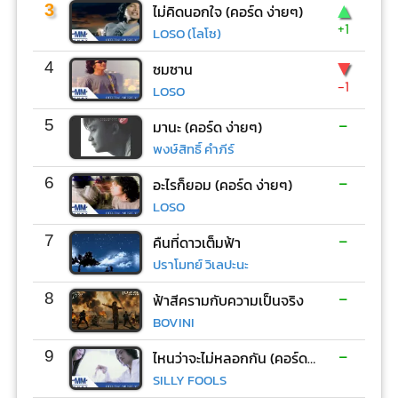
▲
3
ไม่คิดนอกใจ (คอร์ด ง่ายๆ)
+1
LOSO (โลโซ)
▼
4
ซมซาน
-1
LOSO
-
5
มานะ (คอร์ด ง่ายๆ)
พงษ์สิทธิ์ คำภีร์
-
6
อะไรก็ยอม (คอร์ด ง่ายๆ)
LOSO
-
7
คืนที่ดาวเต็มฟ้า
ปราโมทย์ วิเลปะนะ
-
8
ฟ้าสีครามกับความเป็นจริง
BOVINI
-
9
ไหนว่าจะไม่หลอกกัน (คอร์ด ง่ายๆ)
SILLY FOOLS