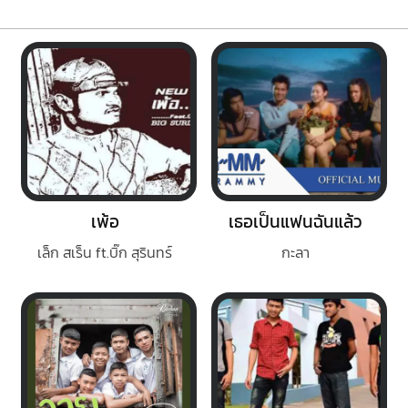
เพ้อ
เธอเป็นแฟนฉันแล้ว
เล็ก สเร็น ft.บิ๊ก สุรินทร์
กะลา