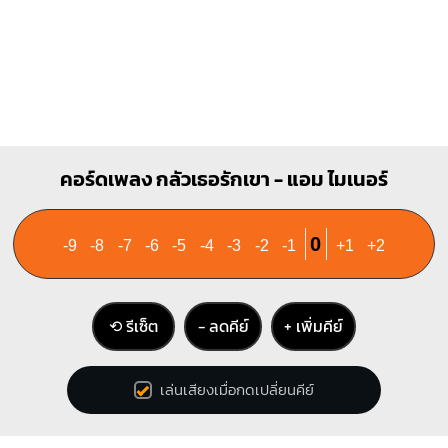
คอร์ดเพลง กลัวเธอรักเขา - แอม ไมเนอร์
0
-9
-8
-7
-6
-5
-4
-3
-2
-1
+1
+2
⟲ รีเซ็ต
− ลดคีย์
+ เพิ่มคีย์
เล่นเสียงเมื่อกดเปลี่ยนคีย์