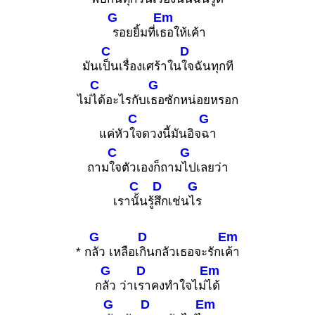
G
Em
รอยยิ้มที่เ
ธอให้เค้า
C
D
มันเ
ป็นเรื่องเศร้าใน
ใจฉันทุกที
C
G
ไม่
ได้อะไรกับเ
ธอซักหน่อยหรอก
C
G
แค่หัว
ใจดวงนี้มันอิจ
ฉา
C
G
ถาม
ใจตัวเองก็ถาม
ไปเลยว่า
C
D
G
เรา
นั้นรู้
สึกเช่น
ไร
G
D
Em
* ก
ลัว เหลือเ
กินกลัวเธอจะรักเ
ค้า
G
D
Em
ก
ลัว ว่าเ
ราคงทำใจไม่
ได้
G
D
Em