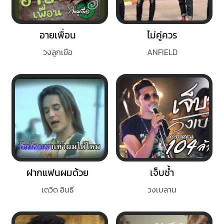
อายเพื่อน
ไม่คู่ควร
วงลูกเขือ
ANFIELD
ฝากแฟนผมด้วย
เจ็บช้ำ
เดวิด อินธี
วงเบลาน