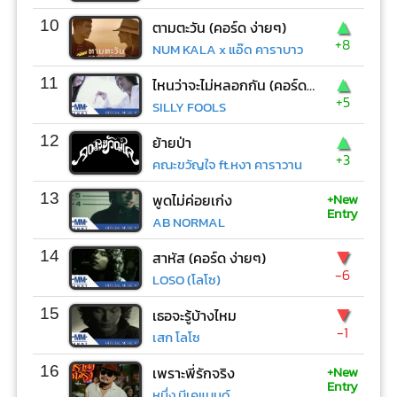
▲
10
ตามตะวัน (คอร์ด ง่ายๆ)
+8
NUM KALA x แอ๊ด คาราบาว
▲
11
ไหนว่าจะไม่หลอกกัน (คอร์ด ง่ายๆ)
+5
SILLY FOOLS
▲
12
ย้ายป่า
+3
คณะขวัญใจ ft.หงา คาราวาน
+New
13
พูดไม่ค่อยเก่ง
Entry
AB NORMAL
▼
14
สาหัส (คอร์ด ง่ายๆ)
-6
LOSO (โลโซ)
▼
15
เธอจะรู้บ้างไหม
-1
เสก โลโซ
+New
16
เพราะพี่รักจริง
Entry
หนึ่ง บีเคแบนด์