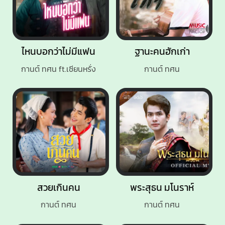
ไหนบอกว่าไม่มีแฟน
ฐานะคนฮักเก่า
กานต์ ทศน ft.เซียนหรั่ง
กานต์ ทศน
สวยเกินคน
พระสุธน มโนราห์
กานต์ ทศน
กานต์ ทศน