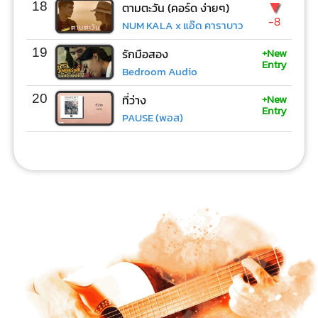
▼
18
ตามตะวัน (คอร์ด ง่ายๆ)
-8
NUM KALA x แอ๊ด คาราบาว
+New
19
รักมือสอง
Entry
Bedroom Audio
+New
20
ที่ว่าง
Entry
PAUSE (พอส)