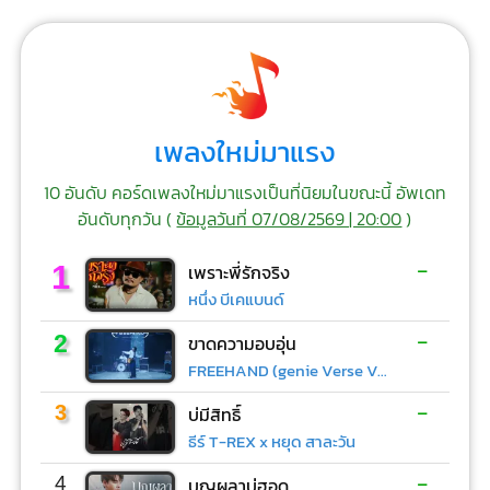
เพลงใหม่มาแรง
10 อันดับ คอร์ดเพลงใหม่มาแรงเป็นที่นิยมในขณะนี้ อัพเดท
อันดับทุกวัน (
ข้อมูลวันที่ 07/08/2569 | 20:00
)
-
1
เพราะพี่รักจริง
หนึ่ง บีเคแบนด์
-
2
ขาดความอบอุ่น
FREEHAND (genie Verse Vol.1)
-
3
บ่มีสิทธิ์
ธีร์ T-REX x หยุด สาละวัน
-
4
บุญผลาบ่ฮอด