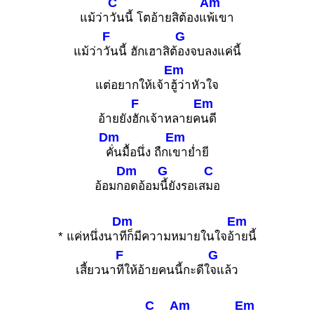
C
Am
แม้ว่า
วันนี้ โตอ้ายสิต้องแ
พ้เขา
F
G
แม้ว่า
วันนี้ ฮักเฮาสิต้
องจบลงแค่นี้
Em
แต่อยากให้เจ้า
ฮู้ว่าหัวใจ
F
Em
อ้ายยัง
ฮักเจ้าหลายค
นดี
Dm
Em
คั่นมื้อนึ่ง ถืกเ
ขาย่ำยี
Dm
G
C
อ้อมก
อดอ้อม
นี้ยังรอเส
มอ
Dm
Em
* แค่หนึ่งนา
ทีก็มีความหมายในใจอ้
ายนี้
F
G
เสี้ยวนา
ทีให้อ้ายคนนี้กะดีใ
จแล้ว
C
Am
Em