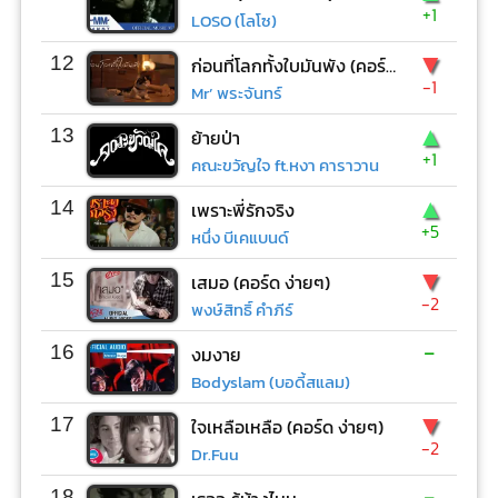
+1
LOSO (โลโซ)
▼
12
ก่อนที่โลกทั้งใบมันพัง (คอร์ด ง่ายๆ)
-1
Mr’ พระจันทร์
▲
13
ย้ายป่า
+1
คณะขวัญใจ ft.หงา คาราวาน
▲
14
เพราะพี่รักจริง
+5
หนึ่ง บีเคแบนด์
▼
15
เสมอ (คอร์ด ง่ายๆ)
-2
พงษ์สิทธิ์ คำภีร์
-
16
งมงาย
Bodyslam (บอดี้สแลม)
▼
17
ใจเหลือเหลือ (คอร์ด ง่ายๆ)
-2
Dr.Fuu
-
18