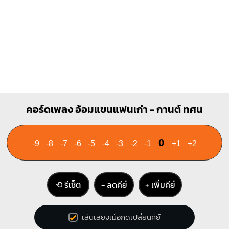
คอร์ดเพลง อ้อมแขนแฟนเก่า - กานต์ ทศน
0
-9
-8
-7
-6
-5
-4
-3
-2
-1
+1
+2
⟲ รีเซ็ต
− ลดคีย์
+ เพิ่มคีย์
เล่นเสียงเมื่อกดเปลี่ยนคีย์