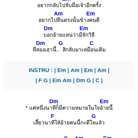
อยากกลับไป
จับมือเจ้าอีกครั้ง
Am
Em
อยากไป
ยืนตรงนั้นข้าง
คนดี
Dm
Em
บ
อกอ้ายแหน่ว่ามี
จักวิธี
Dm
G
C
ที่ส
องเฮานี้..
สิกลับมาเหมื
อนเดิม
INSTRU : |
Em
|
Am
|
Em
|
Am
|
|
F
G
|
Em
Am
|
Dm
G
|
C
|
Dm
Em
* แค่หนึ่งนา
ทีก็มีความหมายในใจอ้
ายนี้
F
G
เสี้ยวนา
ทีให้อ้ายคนนี้กะดีใ
จแล้ว