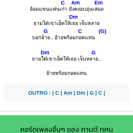
C
Am
Em
อ้อมแขนแฟนเ
ก่า ยัง
คงอบอุ่นเส
มอ
Dm
ยามใด๋เขาเฮ็ดให้เ
ธอ เจ็บหลาย
G
C
(G)
บอกอ้
าย.. อ้ายพร้อมก
อดแทน
Dm
G
ยามใ
ด๋เขาเฮ็ดให้เธอ เจ็บหล
าย..
อ้ายพร้อมกอดแทน
OUTRO : |
C
|
Am
|
Dm
|
G
|
C
|
คอร์ดเพลงอื่นๆ ของ กานต์ ทศน