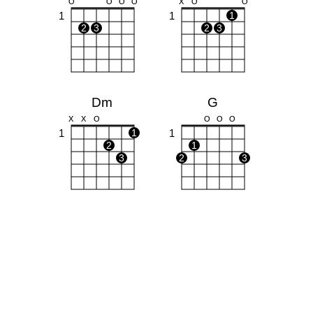
O
O
O
O
X
O
O
1
1
1
2
3
2
3
Dm
G
X
X
O
O
O
O
1
1
1
2
1
3
2
3
C
F
X
O
O
1
1
1
1
1
1
2
2
3
3
4