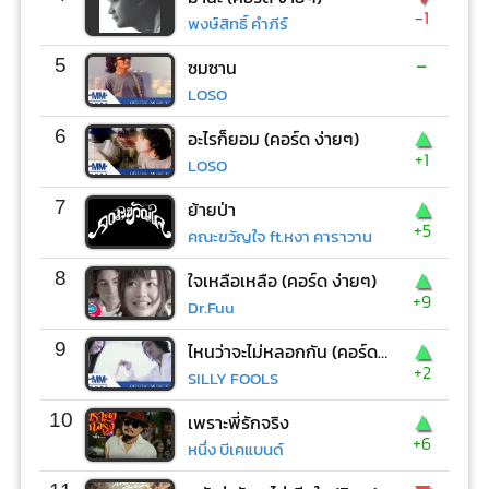
-1
พงษ์สิทธิ์ คำภีร์
-
5
ซมซาน
LOSO
▲
6
อะไรก็ยอม (คอร์ด ง่ายๆ)
+1
LOSO
▲
7
ย้ายป่า
+5
คณะขวัญใจ ft.หงา คาราวาน
▲
8
ใจเหลือเหลือ (คอร์ด ง่ายๆ)
+9
Dr.Fuu
▲
9
ไหนว่าจะไม่หลอกกัน (คอร์ด ง่ายๆ)
+2
SILLY FOOLS
▲
10
เพราะพี่รักจริง
+6
หนึ่ง บีเคแบนด์