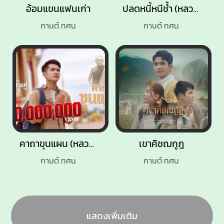
อ้อมแขนแฟนเก่า
ปลดหนี้หนีช้ำ (หลวงปู่ศิลา)
กานต์ ทศน
กานต์ ทศน
คาถาขุนแผน (หลวงพ่อกวย)
เขาคิชฌกูฎ
กานต์ ทศน
กานต์ ทศน
แสดงเพิ่มเติม