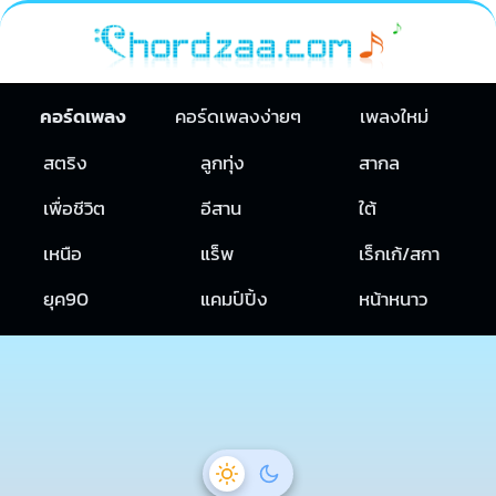
คอร์ดเพลง
คอร์ดเพลงง่ายๆ
เพลงใหม่
สตริง
ลูกทุ่ง
สากล
เพื่อชีวิต
อีสาน
ใต้
เหนือ
แร็พ
เร็กเก้/สกา
ยุค90
แคมป์ปิ้ง
หน้าหนาว