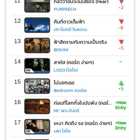
▼
11
กลัวว่าฉันจะไม่เสียใจ (Fear)
-2
PURPEECH
▼
12
คืนที่ดาวเต็มฟ้า
-6
ปราโมทย์ วิเลปะนะ
▼
13
ฟ้าสีครามกับความเป็นจริง
-5
BOVINI
-
14
สาหัส (คอร์ด ง่ายๆ)
LOSO (โลโซ)
▲
15
ไม่บอกเธอ
+5
Bedroom Audio
+New
16
ก่อนที่โลกทั้งใบมันพัง (คอร์ด ง่ายๆ)
Entry
Mr’ พระจันทร์
+New
17
เหงา คิดถึง รอ (คอร์ด ง่ายๆ)
Entry
เสก โลโซ