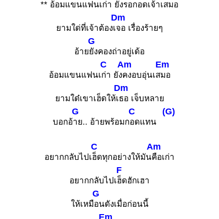
** อ้อมแขนแฟนเ
ก่า ยัง
รอกอดเจ้าเส
มอ
Dm
ยามใด่ที่เจ้าต้องเ
จอ เรื่องร้ายๆ
G
อ้าย
ยังคองถ่าอยู่เด้อ
C
Am
Em
อ้อมแขนแฟนเ
ก่า ยัง
คงอบอุ่นเส
มอ
Dm
ยามใด๋เขาเฮ็ดให้เ
ธอ เจ็บหลาย
G
C
(G)
บอกอ้
าย.. อ้ายพร้อมก
อดแทน
C
Am
อยากกลับไปเ
ฮ็ดทุกอย่างให้มัน
คือเก่า
F
อยากกลับไปเ
ฮ็ดฮักเฮา
G
ให้เหมื
อนดังเมื่อก่อนนี้
Em