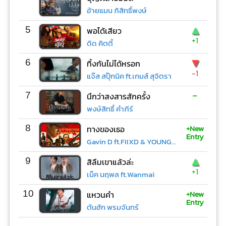
อ้ายแมน ภิสิทธิ์พงษ์
▲
5
พอได้เสียว
+1
ดิด คิตตี้
▼
6
ทิ้งกันไม่ได้หรอก
-1
แจ๊ส สปุ๊กนิค ft.เกมส์ สุจิตรา
-
7
นึกว่าสงสารสักครั้ง
พงษ์สิทธิ์ คำภีร์
+New
8
ทางของเธอ
Entry
Gavin D ft.FIIXD & YOUNGOHM
▲
9
สิลืมเขาแล้วล่ะ
+1
เน็ค นฤพล ft.Wanmai
+New
10
แหวนคำ
Entry
ต้นฮัก พรมจันทร์