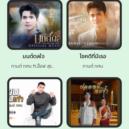
มนต์ดลใจ
โชคดีที่มีเธอ
กานต์ ทศน ft.อ๊อฟ สุรพล
กานต์ ทศน