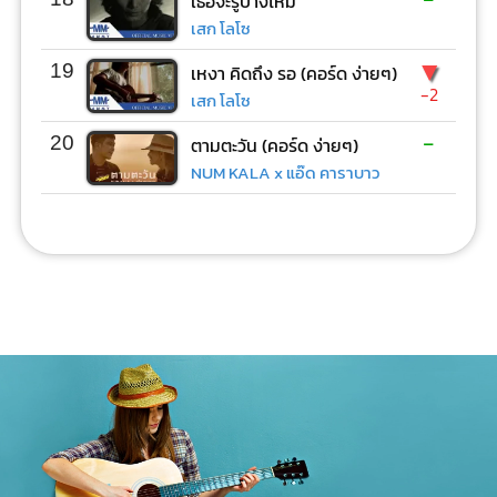
เธอจะรู้บ้างไหม
เสก โลโซ
▼
19
เหงา คิดถึง รอ (คอร์ด ง่ายๆ)
-2
เสก โลโซ
-
20
ตามตะวัน (คอร์ด ง่ายๆ)
NUM KALA x แอ๊ด คาราบาว