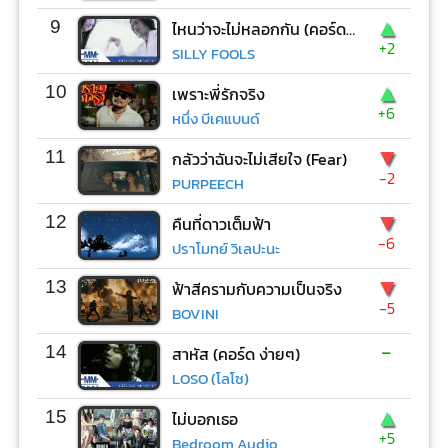
▲
9
ไหนว่าจะไม่หลอกกัน (คอร์ด ง่ายๆ)
+2
SILLY FOOLS
▲
10
เพราะพี่รักจริง
+6
หนึ่ง บีเคแบนด์
▼
11
กลัวว่าฉันจะไม่เสียใจ (Fear)
-2
PURPEECH
▼
12
คืนที่ดาวเต็มฟ้า
-6
ปราโมทย์ วิเลปะนะ
▼
13
ฟ้าสีครามกับความเป็นจริง
-5
BOVINI
-
14
สาหัส (คอร์ด ง่ายๆ)
LOSO (โลโซ)
▲
15
ไม่บอกเธอ
+5
Bedroom Audio