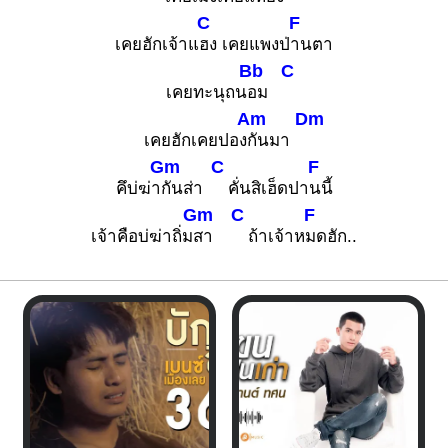
C
F
เคยฮักเจ้าแ
ฮง เคยแพงป่
านตา
Bb
C
เคยทะนุถน
อม
Am
Dm
เคยฮักเคยปอง
กันมา
Gm
C
F
คึบ่ฆ่า
กันส่า
คั่นสิเฮ็ดปา
นนี้
Gm
C
F
เจ้าคือบ่ฆ่าถิ่ม
สา
ถ้าเจ้าห
มดฮัก..