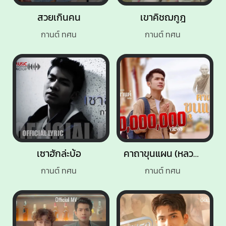
สวยเกินคน
เขาคิชฌกูฎ
กานต์ ทศน
กานต์ ทศน
เซาฮักล่ะบ้อ
คาถาขุนแผน (หลวงพ่อกวย)
กานต์ ทศน
กานต์ ทศน