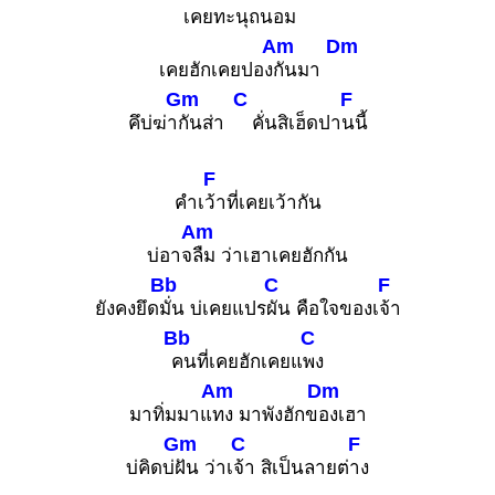
เคยทะนุถน
อม
Am
Dm
เคยฮักเคยปอง
กันมา
Gm
C
F
คึบ่ฆ่า
กันส่า
คั่นสิเฮ็ดปา
นนี้
F
คำเ
ว้าที่เคยเว้ากัน
Am
บ่อาจ
ลืม ว่าเฮาเคยฮักกัน
Bb
C
F
ยังคงยึด
มั่น บ่เคยแปร
ผัน คือใจของเ
จ้า
Bb
C
คนที่เคยฮักเคยแ
พง
Am
Dm
มาทิ่มมาแ
ทง มาพังฮักข
องเฮา
Gm
C
F
บ่คิดบ่
ฝัน ว่าเ
จ้า สิเป็นลายต่
าง