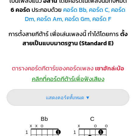
เป็นเพลงแนว
อีสาน
โดยคอร์ดในเพลงนี้มีทั้งหมด
6 คอร์ด
ประกอบด้วย
คอร์ด Bb, คอร์ด C, คอร์ด
Dm, คอร์ด Am, คอร์ด Gm, คอร์ด F
การตั้งสายกีต้าร์ เพื่อเล่นเพลงนี้ ทำได้โดยการ
ตั้ง
สายเป็นแบบมาตรฐาน (Standard E)
ตารางคอร์ดกีตาร์ของคอร์ดเพลง
เซาฮักล่ะบ้อ
คลิกที่คอร์ดกีต้าร์เพื่อฟังเสียง
แสดงคอร์ดทั้งหมด ▼
Bb
C
X
X
O
X
O
O
1
1
1
1