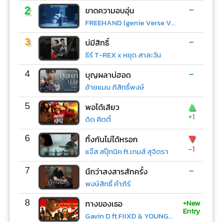
-
2
ขาดความอบอุ่น
FREEHAND (genie Verse Vol.1)
-
3
บ่มีสิทธิ์
ธีร์ T-REX x หยุด สาละวัน
-
4
บุญผลาบ่ฮอด
อ้ายแมน ภิสิทธิ์พงษ์
▲
5
พอได้เสียว
+1
ดิด คิตตี้
▼
6
ทิ้งกันไม่ได้หรอก
-1
แจ๊ส สปุ๊กนิค ft.เกมส์ สุจิตรา
-
7
นึกว่าสงสารสักครั้ง
พงษ์สิทธิ์ คำภีร์
+New
8
ทางของเธอ
Entry
Gavin D ft.FIIXD & YOUNGOHM