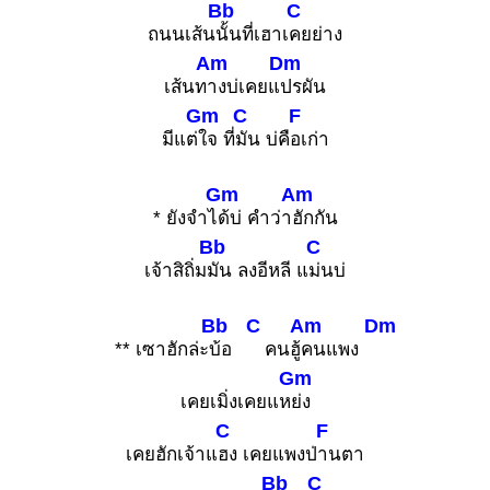
Bb
C
ถนนเส้น
นั้นที่เฮาเ
คยย่าง
Am
Dm
เส้นท
างบ่เคยแ
ปรผัน
Gm
C
F
มีแต่
ใจ ที่
มัน บ่คื
อเก่า
Gm
Am
* ยังจำไ
ด้บ่ คำว่า
ฮักกัน
Bb
C
เจ้าสิถิ่ม
มัน ลงอีหลี แ
ม่นบ่
Bb
C
Am
Dm
** เซาฮักล่ะ
บ้อ
คนฮู้
คนแพง
Gm
เคยเมิ่งเคยแห
ย่ง
C
F
เคยฮักเจ้าแ
ฮง เคยแพงป่
านตา
Bb
C