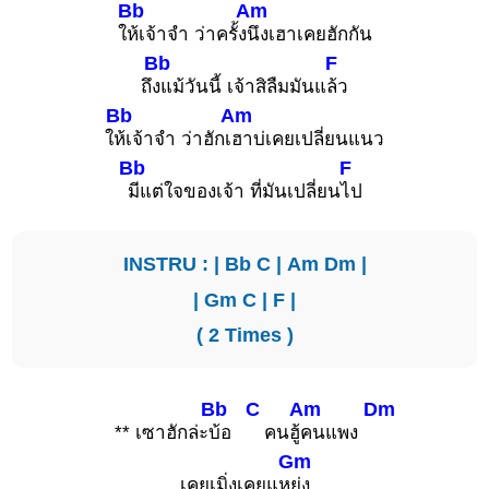
Bb
Am
ใ
ห้เจ้าจำ ว่าครั้ง
นึงเฮาเคยฮักกัน
Bb
F
ถึ
งแม้วันนี้ เจ้าสิลืมมันแ
ล้ว
Bb
Am
ใ
ห้เจ้าจำ ว่าฮักเ
ฮาบ่เคยเปลี่ยนแนว
Bb
F
มีแต่ใจของเจ้า ที่มันเปลี่ยน
ไป
INSTRU : |
Bb
C
|
Am
Dm
|
|
Gm
C
|
F
|
( 2 Times )
Bb
C
Am
Dm
** เซาฮักล่ะ
บ้อ
คนฮู้
คนแพง
Gm
เคยเมิ่งเคยแห
ย่ง