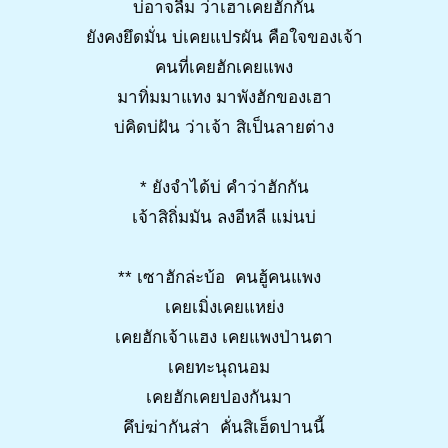
บ่อาจลืม ว่าเฮาเคยฮักกัน
ยังคงยึดมั่น บ่เคยแปรผัน คือใจของเจ้า
คนที่เคยฮักเคยแพง
มาทิ่มมาแทง มาพังฮักของเฮา
บ่คิดบ่ฝัน ว่าเจ้า สิเป็นลายต่าง
* ยังจำได้บ่ คำว่าฮักกัน
เจ้าสิถิ่มมัน ลงอีหลี แม่นบ่
** เซาฮักล่ะบ้อ คนฮู้คนแพง
เคยเมิ่งเคยแหย่ง
เคยฮักเจ้าแฮง เคยแพงป่านตา
เคยทะนุถนอม
เคยฮักเคยปองกันมา
คึบ่ฆ่ากันส่า คั่นสิเฮ็ดปานนี้