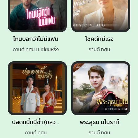
ไหนบอกว่าไม่มีแฟน
โชคดีที่มีเธอ
กานต์ ทศน ft.เซียนหรั่ง
กานต์ ทศน
ปลดหนี้หนีช้ำ (หลวงปู่ศิลา)
พระสุธน มโนราห์
กานต์ ทศน
กานต์ ทศน