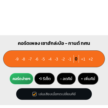
คอร์ดเพลง เซาฮักล่ะบ้อ - กานต์ ทศน
0
-9
-8
-7
-6
-5
-4
-3
-2
-1
+1
+2
คอร์ดง่ายๆ
⟲ รีเซ็ต
− ลดคีย์
+ เพิ่มคีย์
เล่นเสียงเมื่อกดเปลี่ยนคีย์