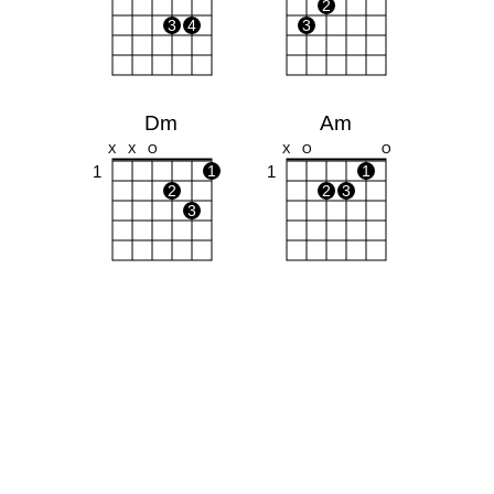
2
3
4
3
Dm
Am
X
X
O
X
O
O
1
1
1
1
2
2
3
3
Gm
F
O
O
1
1
1
1
1
1
2
2
3
4
3
4