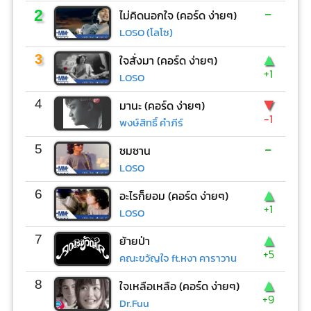
-
2
ไม่คิดนอกใจ (คอร์ด ง่ายๆ)
LOSO (โลโซ)
▲
3
ใจสั่งมา (คอร์ด ง่ายๆ)
+1
LOSO
▼
4
มานะ (คอร์ด ง่ายๆ)
-1
พงษ์สิทธิ์ คำภีร์
-
5
ซมซาน
LOSO
▲
6
อะไรก็ยอม (คอร์ด ง่ายๆ)
+1
LOSO
▲
7
ย้ายป่า
+5
คณะขวัญใจ ft.หงา คาราวาน
▲
8
ใจเหลือเหลือ (คอร์ด ง่ายๆ)
+9
Dr.Fuu