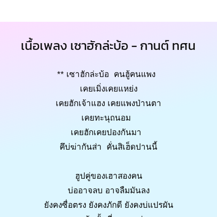
เนื้อเพลง เซาฮักล่ะบ้อ - กานต์ ทศน
** เซาฮักล่ะบ้อ คนฮู้คนแพง
เคยเมิ่งเคยแหย่ง
เคยฮักเจ้าแฮง เคยแพงป่านตา
เคยทะนุถนอม
เคยฮักเคยปองกันมา
คึบ่ฆ่ากันส่า คั่นสิเฮ็ดปานนี้
ฮูปคู่ของเฮาสองคน
บ่ออาจลบ อาจลืมมันลง
ยังคงซื่อตรง ยังคงภักดี ยังคงบ่แปรผัน