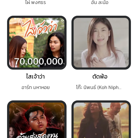
ไผ่ พงศธร
อัน ละน้อ
ไสเจ้าว่า
ตัดพ้อ
อาร์ท มหาหอย
โก๊ะ นิพนธ์ (Koh Niphon)