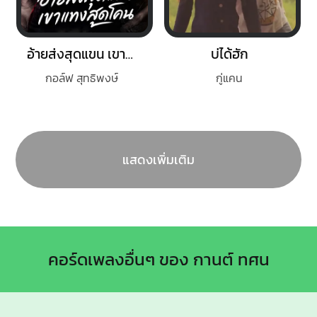
อ้ายส่งสุดแขน เขาแทงสุดโคน
บ่ได้ฮัก
กอล์ฟ สุทธิพงษ์
กู่แคน
แสดงเพิ่มเติม
คอร์ดเพลงอื่นๆ ของ กานต์ ทศน