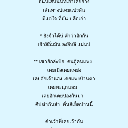
ถนนเส้นนั้นที่เฮาเคยย่าง
เส้นทางบ่เคยแปรผัน
มีแต่ใจ ที่มัน บ่คือเก่า
* ยังจำได้บ่ คำว่าฮักกัน
เจ้าสิถิ่มมัน ลงอีหลี แม่นบ่
** เซาฮักล่ะบ้อ คนฮู้คนแพง
เคยเมิ่งเคยแหย่ง
เคยฮักเจ้าแฮง เคยแพงป่านตา
เคยทะนุถนอม
เคยฮักเคยปองกันมา
คึบ่ฆ่ากันส่า คั่นสิเฮ็ดปานนี้
คำเว้าที่เคยเว้ากัน