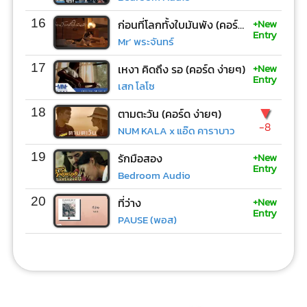
+New
16
ก่อนที่โลกทั้งใบมันพัง (คอร์ด ง่ายๆ)
Entry
Mr’ พระจันทร์
+New
17
เหงา คิดถึง รอ (คอร์ด ง่ายๆ)
Entry
เสก โลโซ
▼
18
ตามตะวัน (คอร์ด ง่ายๆ)
-8
NUM KALA x แอ๊ด คาราบาว
+New
19
รักมือสอง
Entry
Bedroom Audio
+New
20
ที่ว่าง
Entry
PAUSE (พอส)