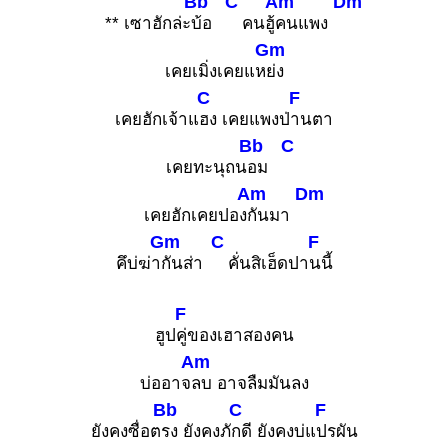
Bb
C
Am
Dm
** เซาฮักล่ะ
บ้อ
คนฮู้
คนแพง
Gm
เคยเมิ่งเคยแห
ย่ง
C
F
เคยฮักเจ้าแ
ฮง เคยแพงป่
านตา
Bb
C
เคยทะนุถน
อม
Am
Dm
เคยฮักเคยปอง
กันมา
Gm
C
F
คึบ่ฆ่า
กันส่า
คั่นสิเฮ็ดปา
นนี้
F
ฮูป
คู่ของเฮาสองคน
Am
บ่ออาจ
ลบ อาจลืมมันลง
Bb
C
F
ยังคงซื่อต
รง ยังคงภั
กดี ยังคงบ่แ
ปรผัน