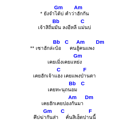
Gm
Am
* ยังจำไ
ด้บ่ คำว่า
ฮักกัน
Bb
C
เจ้าสิถิ่ม
มัน ลงอีหลี แ
ม่นบ่
Bb
C
Am
Dm
** เซาฮักล่ะ
บ้อ
คนฮู้
คนแพง
Gm
เคยเมิ่งเคยแห
ย่ง
C
F
เคยฮักเจ้าแ
ฮง เคยแพงป่
านตา
Bb
C
เคยทะนุถน
อม
Am
Dm
เคยฮักเคยปอง
กันมา
Gm
C
F
คึบ่ฆ่า
กันส่า
คั่นสิเฮ็ดปา
นนี้