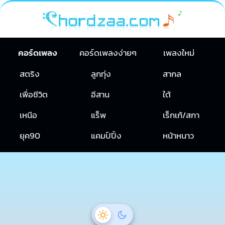
คอร์ดเพลง
คอร์ดเพลงง่ายๆ
เพลงใหม่
สตริง
ลูกทุ่ง
สากล
เพื่อชีวิต
อีสาน
ใต้
เหนือ
แร็พ
เร็กเก้/สกา
ยุค90
แคมป์ปิ้ง
หน้าหนาว