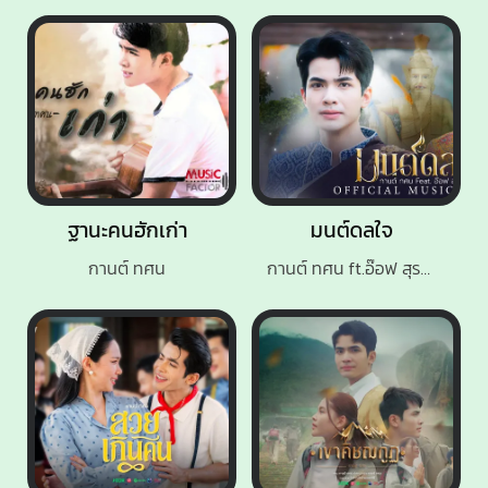
ฐานะคนฮักเก่า
มนต์ดลใจ
กานต์ ทศน
กานต์ ทศน ft.อ๊อฟ สุรพล