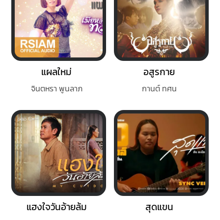
แผลใหม่
อสูรกาย
จินตหรา พูนลาภ
กานต์ ทศน
แฮงใจวันอ้ายล้ม
สุดแขน