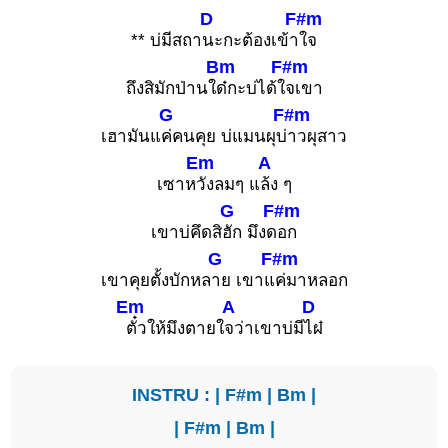
D
F#m
** บ่มีสถา
นะกะต้องเข้า
ใจ
Bm
F#m
ถึงสิมักป่านใ
ด๋กะบ่ได้ใ
จเขา
G
F#m
เฮามันแ
ค่คนคุย บ่แมนผุบ่
าวผุสาว
Em
A
เซาห
วังลมๆ แ
ล้ง ๆ
G
F#m
เขาบ่คึดสิ
ฮัก มึงด
อก
G
F#m
เขาคุยตั้งบักหล
าย เขาแ
ค่มาหลอก
Em
A
D
ตั๋วให้มึงตายใ
จว่าเขาบ่มี
ไผ๋
INSTRU : |
F#m
|
Bm
|
|
F#m
|
Bm
|