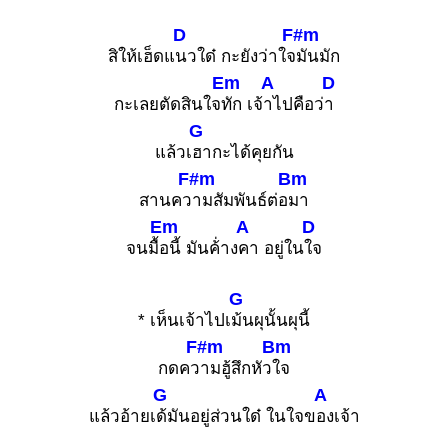
D
F#m
สิให้เฮ็ดแ
นวใด๋ กะยังว่าใจ
มันมัก
Em
A
D
กะเลยตัดสินใจ
ทัก เจ้
าไปคือว่
า
G
แล้วเ
ฮากะได้คุยกัน
F#m
Bm
สานคว
ามสัมพันธ์ต่อ
มา
Em
A
D
จนมื้
อนี้ มันค้่าง
คา อยู่ใน
ใจ
G
* เห็นเจ้าไปเ
ม้นผุนั้นผุนี้
F#m
Bm
กดคว
ามฮู้สึกหัว
ใจ
G
A
แล้วอ้ายเ
ด้มันอยู่ส่วนใด๋ ในใจข
องเจ้า