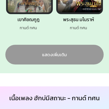
เขาคิชฌกูฎ
พระสุธน มโนราห์
กานต์ ทศน
กานต์ ทศน
แสดงเพิ่มเติม
เนื้อเพลง ฮักบ่มีสถานะ - กานต์ ทศน