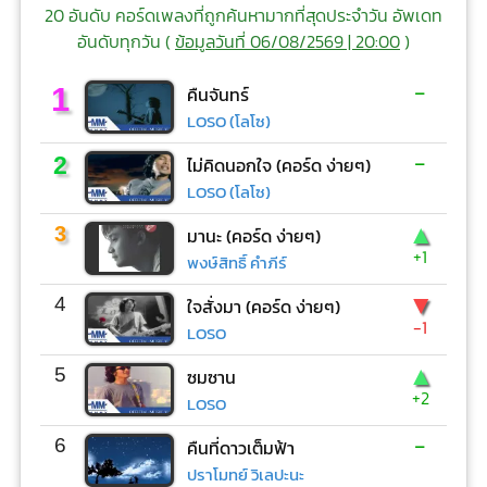
20 อันดับ คอร์ดเพลงที่ถูกค้นหามากที่สุดประจำวัน อัพเดท
อันดับทุกวัน (
ข้อมูลวันที่ 06/08/2569 | 20:00
)
-
1
คืนจันทร์
LOSO (โลโซ)
-
2
ไม่คิดนอกใจ (คอร์ด ง่ายๆ)
LOSO (โลโซ)
▲
3
มานะ (คอร์ด ง่ายๆ)
+1
พงษ์สิทธิ์ คำภีร์
▼
4
ใจสั่งมา (คอร์ด ง่ายๆ)
-1
LOSO
▲
5
ซมซาน
+2
LOSO
-
6
คืนที่ดาวเต็มฟ้า
ปราโมทย์ วิเลปะนะ