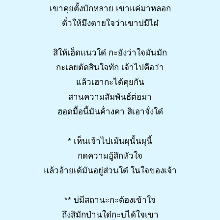
เขาคุยตั้งบักหลาย เขาแค่มาหลอก
ตั๋วให้มึงตายใจว่าเขาบ่มีไผ๋
สิให้เฮ็ดแนวใด๋ กะยังว่าใจมันมัก
กะเลยตัดสินใจทัก เจ้าไปคือว่า
แล้วเฮากะได้คุยกัน
สานความสัมพันธ์ต่อมา
ฮอดมื้อนี้มันค้่างคา สิเอาจั่งใด๋
* เห็นเจ้าไปเม้นผุนั้นผุนี้
กดความฮู้สึกหัวใจ
แล้วอ้ายเด้มันอยู่ส่วนใด๋ ในใจของเจ้า
** บ่มีสถานะกะต้องเข้าใจ
ถึงสิมักป่านใด๋กะบ่ได้ใจเขา