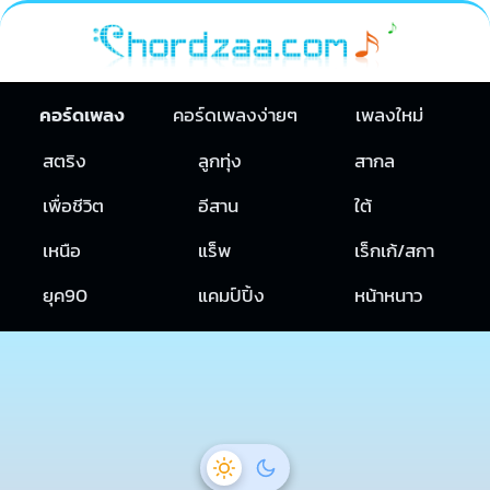
คอร์ดเพลง
คอร์ดเพลงง่ายๆ
เพลงใหม่
สตริง
ลูกทุ่ง
สากล
เพื่อชีวิต
อีสาน
ใต้
เหนือ
แร็พ
เร็กเก้/สกา
ยุค90
แคมป์ปิ้ง
หน้าหนาว