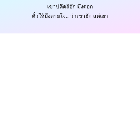
เขาบ่คึดสิฮัก มึงดอก
ตั๋วให้มึงตายใจ.. ว่าเขาฮัก แต่เฮา