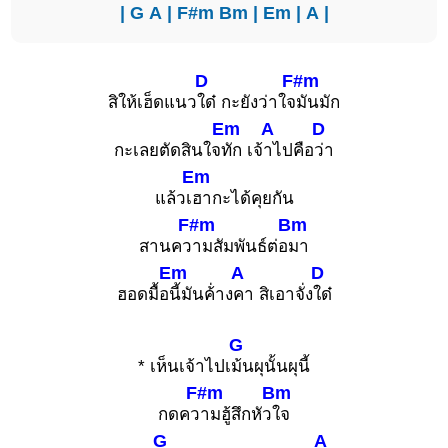
|
G
A
|
F#m
Bm
|
Em
|
A
|
D
F#m
สิให้เฮ็ดแนว
ใด๋ กะยังว่าใจ
มันมัก
Em
A
D
กะเลยตัดสินใจ
ทัก เจ้
าไปคือ
ว่า
Em
แล้วเ
ฮากะได้คุยกัน
F#m
Bm
สานคว
ามสัมพันธ์ต่อ
มา
Em
A
D
ฮอดมื้อ
นี้มันค้่าง
คา สิเอาจั่ง
ใด๋
G
* เห็นเจ้าไปเ
ม้นผุนั้นผุนี้
F#m
Bm
กดคว
ามฮู้สึกหัว
ใจ
G
A