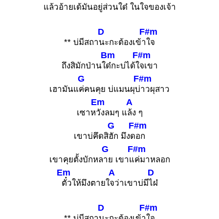
แล้วอ้ายเ
ด้มันอยู่ส่วนใด๋ ในใจข
องเจ้า
D
F#m
** บ่มีสถา
นะกะต้องเข้า
ใจ
Bm
F#m
ถึงสิมักป่านใ
ด๋กะบ่ได้ใ
จเขา
G
F#m
เฮามันแ
ค่คนคุย บ่แมนผุบ่
าวผุสาว
Em
A
เซาห
วังลมๆ แ
ล้ง ๆ
G
F#m
เขาบ่คึดสิ
ฮัก มึงด
อก
G
F#m
เขาคุยตั้งบักหล
าย เขาแ
ค่มาหลอก
Em
A
D
ตั๋วให้มึงตายใ
จว่าเขาบ่มี
ไผ๋
D
F#m
** บ่มีสถา
นะกะต้องเข้า
ใจ