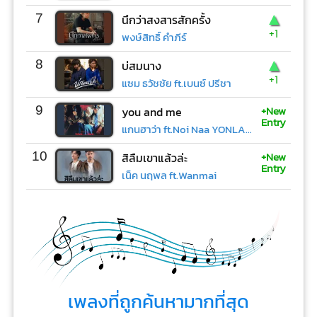
▲
7
นึกว่าสงสารสักครั้ง
+1
พงษ์สิทธิ์ คำภีร์
▲
8
บ่สมนาง
+1
แซม ธวัชชัย ft.เบนซ์ ปรีชา
+New
9
you and me
Entry
แกนฮาว่า ft.Noi Naa YONLAPA
+New
10
สิลืมเขาแล้วล่ะ
Entry
เน็ค นฤพล ft.Wanmai
เพลงที่ถูกค้นหามากที่สุด