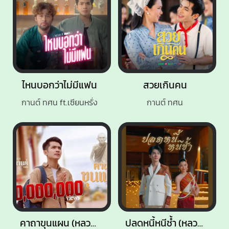
ไหนบอกว่าไม่มีแฟน
สวยเกินคน
กานต์ ทศน ft.เซียนหรั่ง
กานต์ ทศน
คาถาขุนแผน (หลวงพ่อกวย)
ปลดหนี้หนีช้ำ (หลวงปู่ศิลา)