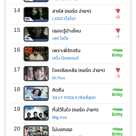
▼
14
สาหัส (คอร์ด ง่ายๆ)
-6
LOSO (โลโซ)
▼
15
เธอจะรู้บ้างไหม
-1
เสก โลโซ
+New
16
เพราะพี่รักจริง
Entry
หนึ่ง บีเคแบนด์
▼
17
ใจเหลือเหลือ (คอร์ด ง่ายๆ)
-5
Dr.Fuu
+New
18
คิดถึง
Entry
SILLY FOOLS (ซิลลี่ฟูล)
+New
19
ทิ้งไว้ในใจ (คอร์ด ง่ายๆ)
Entry
Big Ass
+New
20
ไม่บอกเธอ
Entry