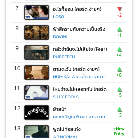
▼
7
อะไรก็ยอม (คอร์ด ง่ายๆ)
-2
LOSO
▲
8
ฟ้าสีครามกับความเป็นจริง
+1
BOVINI
▲
9
กลัวว่าฉันจะไม่เสียใจ (Fear)
+4
PURPEECH
▲
10
ตามตะวัน (คอร์ด ง่ายๆ)
+8
NUM KALA x แอ๊ด คาราบาว
▲
11
ไหนว่าจะไม่หลอกกัน (คอร์ด ง่ายๆ)
+5
SILLY FOOLS
▲
12
ย้ายป่า
+3
คณะขวัญใจ ft.หงา คาราวาน
+New
13
พูดไม่ค่อยเก่ง
Entry
AB NORMAL