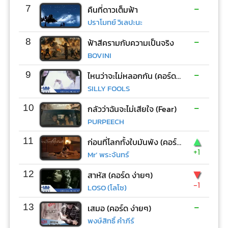
-
7
คืนที่ดาวเต็มฟ้า
ปราโมทย์ วิเลปะนะ
-
8
ฟ้าสีครามกับความเป็นจริง
BOVINI
-
9
ไหนว่าจะไม่หลอกกัน (คอร์ด ง่ายๆ)
SILLY FOOLS
-
10
กลัวว่าฉันจะไม่เสียใจ (Fear)
PURPEECH
▲
11
ก่อนที่โลกทั้งใบมันพัง (คอร์ด ง่ายๆ)
+1
Mr’ พระจันทร์
▼
12
สาหัส (คอร์ด ง่ายๆ)
-1
LOSO (โลโซ)
-
13
เสมอ (คอร์ด ง่ายๆ)
พงษ์สิทธิ์ คำภีร์