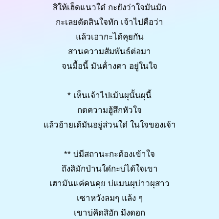
สิให้เฮ็ดแนวใด๋ กะยังว่าใจมันมัก
กะเลยตัดสินใจทัก เจ้าไปคือว่า
แล้วเฮากะได้คุยกัน
สานความสัมพันธ์ต่อมา
จนมื้อนี้ มันค้่างคา อยู่ในใจ
* เห็นเจ้าไปเม้นผุนั้นผุนี้
กดความฮู้สึกหัวใจ
แล้วอ้ายเด้มันอยู่ส่วนใด๋ ในใจของเจ้า
** บ่มีสถานะกะต้องเข้าใจ
ถึงสิมักป่านใด๋กะบ่ได้ใจเขา
เฮามันแค่คนคุย บ่แมนผุบ่าวผุสาว
เซาหวังลมๆ แล้ง ๆ
เขาบ่คึดสิฮัก มึงดอก