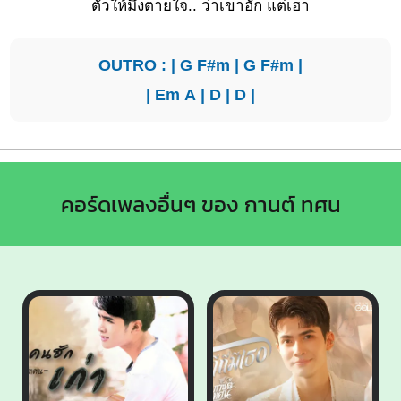
ตั๋วให้มึงตายใจ
.. ว่าเขาฮัก แต่เฮา
OUTRO : |
G
F#m
|
G
F#m
|
|
Em
A
|
D
|
D
|
คอร์ดเพลงอื่นๆ ของ กานต์ ทศน