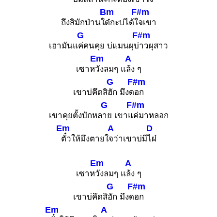
Bm
F#m
ถึงสิมักป่านใ
ด๋กะบ่ได้ใ
จเขา
G
F#m
เฮามันแ
ค่คนคุย บ่แมนผุบ่
าวผุสาว
Em
A
เซาห
วังลมๆ แ
ล้ง ๆ
G
F#m
เขาบ่คึดสิ
ฮัก มึงด
อก
G
F#m
เขาคุยตั้งบักหล
าย เขาแ
ค่มาหลอก
Em
A
D
ตั๋วให้มึงตายใ
จว่าเขาบ่มี
ไผ๋
Em
A
เซาห
วังลมๆ แ
ล้ง ๆ
G
F#m
เขาบ่คึดสิ
ฮัก มึงด
อก
Em
A