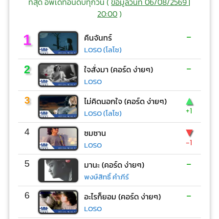
ที่สุด อัพเดทอันดับทุกวัน (
ข้อมูลวันที่ 06/08/2569 |
20:00
)
-
1
คืนจันทร์
LOSO (โลโซ)
-
2
ใจสั่งมา (คอร์ด ง่ายๆ)
LOSO
▲
3
ไม่คิดนอกใจ (คอร์ด ง่ายๆ)
+1
LOSO (โลโซ)
▼
4
ซมซาน
-1
LOSO
-
5
มานะ (คอร์ด ง่ายๆ)
พงษ์สิทธิ์ คำภีร์
-
6
อะไรก็ยอม (คอร์ด ง่ายๆ)
LOSO