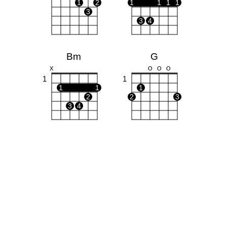
1
2
1
1
1
1
3
3
4
Bm
G
X
O
O
O
1
1
1
1
1
2
2
3
3
4
Em
A
O
O
O
O
X
O
O
1
1
2
3
1
2
3