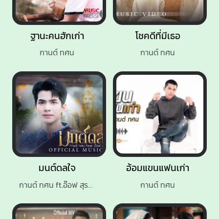
ฐานะคนฮักเก่า
โชคดีที่มีเธอ
กานต์ ทศน
กานต์ ทศน
มนต์ดลใจ
อ้อมแขนแฟนเก่า
กานต์ ทศน ft.อ๊อฟ สุรพล
กานต์ ทศน