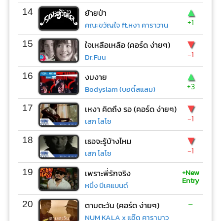
▲
14
ย้ายป่า
+1
คณะขวัญใจ ft.หงา คาราวาน
▼
15
ใจเหลือเหลือ (คอร์ด ง่ายๆ)
-1
Dr.Fuu
▲
16
งมงาย
+3
Bodyslam (บอดี้สแลม)
▼
17
เหงา คิดถึง รอ (คอร์ด ง่ายๆ)
-1
เสก โลโซ
▼
18
เธอจะรู้บ้างไหม
-1
เสก โลโซ
+New
19
เพราะพี่รักจริง
Entry
หนึ่ง บีเคแบนด์
-
20
ตามตะวัน (คอร์ด ง่ายๆ)
NUM KALA x แอ๊ด คาราบาว