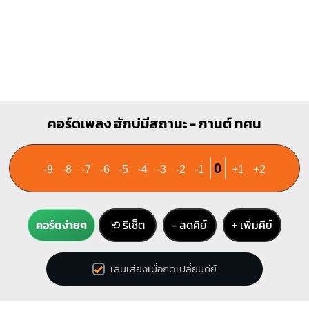
คอร์ดเพลง ฮักบ่มีสถานะ - กานต์ ทศน
0
-9
-8
-7
-6
-5
-4
-3
-2
-1
+1
+2
คอร์ดง่ายๆ
⟲ รีเซ็ต
− ลดคีย์
+ เพิ่มคีย์
เล่นเสียงเมื่อกดเปลี่ยนคีย์