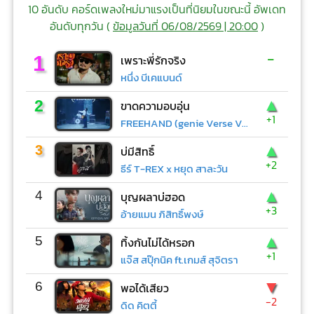
10 อันดับ คอร์ดเพลงใหม่มาแรงเป็นที่นิยมในขณะนี้ อัพเดท
อันดับทุกวัน (
ข้อมูลวันที่ 06/08/2569 | 20:00
)
-
1
เพราะพี่รักจริง
หนึ่ง บีเคแบนด์
▲
2
ขาดความอบอุ่น
+1
FREEHAND (genie Verse Vol.1)
▲
3
บ่มีสิทธิ์
+2
ธีร์ T-REX x หยุด สาละวัน
▲
4
บุญผลาบ่ฮอด
+3
อ้ายแมน ภิสิทธิ์พงษ์
▲
5
ทิ้งกันไม่ได้หรอก
+1
แจ๊ส สปุ๊กนิค ft.เกมส์ สุจิตรา
▼
6
พอได้เสียว
-2
ดิด คิตตี้