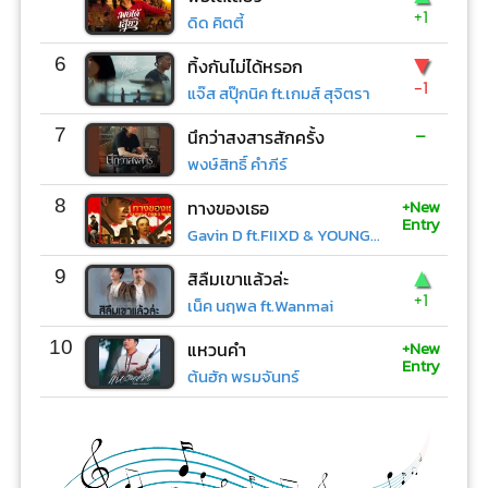
+1
ดิด คิตตี้
▼
6
ทิ้งกันไม่ได้หรอก
-1
แจ๊ส สปุ๊กนิค ft.เกมส์ สุจิตรา
-
7
นึกว่าสงสารสักครั้ง
พงษ์สิทธิ์ คำภีร์
+New
8
ทางของเธอ
Entry
Gavin D ft.FIIXD & YOUNGOHM
▲
9
สิลืมเขาแล้วล่ะ
+1
เน็ค นฤพล ft.Wanmai
+New
10
แหวนคำ
Entry
ต้นฮัก พรมจันทร์