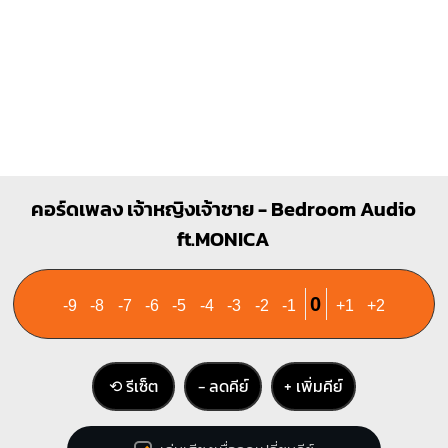
G
Em
O
O
O
O
O
O
O
1
1
1
2
3
2
3
คอร์ดเพลง เจ้าหญิงเจ้าชาย - Bedroom Audio
ft.MONICA
0
-9
-8
-7
-6
-5
-4
-3
-2
-1
+1
+2
⟲ รีเซ็ต
− ลดคีย์
+ เพิ่มคีย์