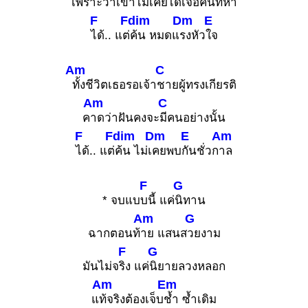
เ
พราะว่าเขาไม่เคยได้เ
จอคนที่หา
F
Fdim
Dm
E
ได้.. แต่
ค้น หมดแ
รงหัว
ใจ
Am
C
ทั้งชีวิตเธอรอเจ้า
ชายผู้ทรงเกียรติ
Am
C
ค
าดว่าฝันคงจะ
มีคนอย่างนั้น
F
Fdim
Dm
E
Am
ได้.. แต่
ค้น ไม่เ
คยพบ
กันชั่วก
าล
F
G
* จบแบ
บนี้ แค่
นิทาน
Am
G
ฉากตอนท้
าย แสนส
วยงาม
F
G
มันไม่จ
ริง แค่
นิยายลวงหลอก
Am
Em
แ
ท้จริงต้องเจ็บ
ช้ำ ซ้ำเดิม