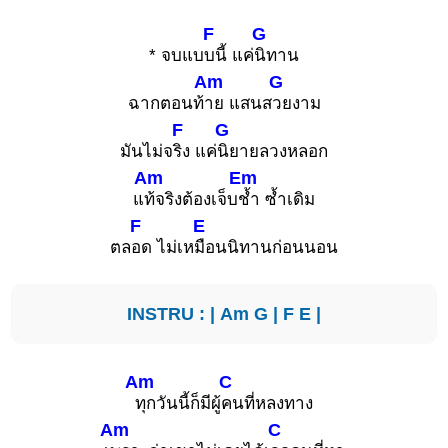
F
G
* จบแบ
บนี้ แค่
นิทาน
Am
G
ฉากตอนท้
าย แสนส
วยงาม
F
G
มันไม่จ
ริง แค่
นิยายลวงหลอก
Am
Em
แ
ท้จริงต้องเจ็บ
ช้ำ ซ้ำเดิม
F
E
ตล
อด ไม่เห
มือนนิทานก่อนนอน
INSTRU : |
Am
G
|
F
E
|
Am
C
ทุกวันนี้ก็มีผู้
คนที่หลงทาง
Am
C