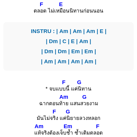
F
E
ตล
อด ไม่เห
มือนนิทานก่อนนอน
INSTRU : |
Am
|
Am
|
Am
|
E
|
|
Dm
|
C
|
E
|
Am
|
|
Dm
|
Dm
|
Em
|
Em
|
|
Am
|
Am
|
Am
|
Am
|
F
G
* จบแบ
บนี้ แค่
นิทาน
Am
G
ฉากตอนท้
าย แสนส
วยงาม
F
G
มันไม่จ
ริง แค่
นิยายลวงหลอก
Am
Em
F
แ
ท้จริงต้องเจ็บ
ช้ำ ซ้ำเดิมตล
อด