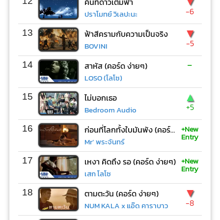
▼
12
คืนที่ดาวเต็มฟ้า
-6
ปราโมทย์ วิเลปะนะ
▼
13
ฟ้าสีครามกับความเป็นจริง
-5
BOVINI
-
14
สาหัส (คอร์ด ง่ายๆ)
LOSO (โลโซ)
▲
15
ไม่บอกเธอ
+5
Bedroom Audio
+New
16
ก่อนที่โลกทั้งใบมันพัง (คอร์ด ง่ายๆ)
Entry
Mr’ พระจันทร์
+New
17
เหงา คิดถึง รอ (คอร์ด ง่ายๆ)
Entry
เสก โลโซ
▼
18
ตามตะวัน (คอร์ด ง่ายๆ)
-8
NUM KALA x แอ๊ด คาราบาว