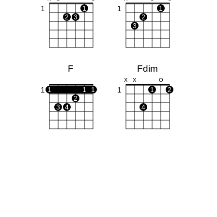
1
1
1
1
2
3
2
3
F
Fdim
X
X
O
1
1
1
1
1
1
2
2
3
4
4
Dm
E
X
X
O
O
O
O
1
1
1
1
2
2
3
3