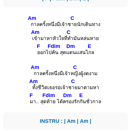
Am
C
กาลครั้งหนึ่งมีเจ้าช
ายนักเดินทาง
Am
C
เ
ข้ามาหาหัวใจที่
ทำมันหล่นหาย
F
Fdim
Dm
E
ออกไป
ค้น สุดแ
ดนแสนไ
กล
Am
C
กาลครั้งหนึ่งมีเจ้าห
ญิงผู้งดงาม
Am
C
ทั้งชีวิตเธอรอเจ้าช
ายมาตามหา
F
Fdim
Dm
E
มา.. สุด
ท้าย ได้ค
รองรัก
กันชั่วกาล
INSTRU : |
Am
|
Am
|