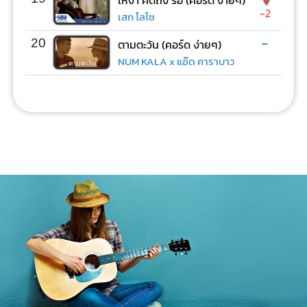
เหงา คิดถึง รอ (คอร์ด ง่ายๆ)
-2
เสก โลโซ
-
20
ตามตะวัน (คอร์ด ง่ายๆ)
NUM KALA x แอ๊ด คาราบาว