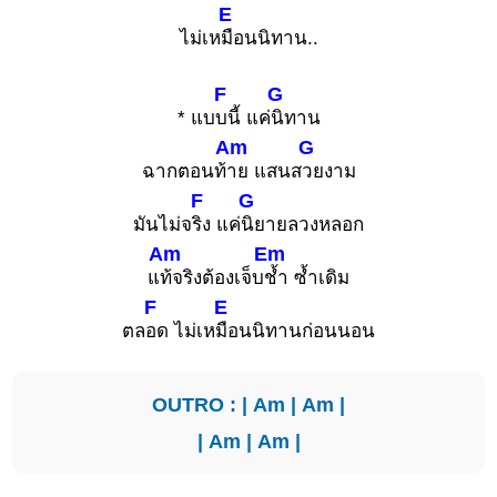
E
ไม่เห
มือนนิทาน..
F
G
* แบ
บนี้ แค่
นิทาน
Am
G
ฉากตอนท้
าย แสนส
วยงาม
F
G
มันไม่จ
ริง แค่
นิยายลวงหลอก
Am
Em
แ
ท้จริงต้องเจ็บ
ช้ำ ซ้ำเดิม
F
E
ตล
อด ไม่เห
มือนนิทานก่อนนอน
OUTRO : |
Am
|
Am
|
|
Am
|
Am
|