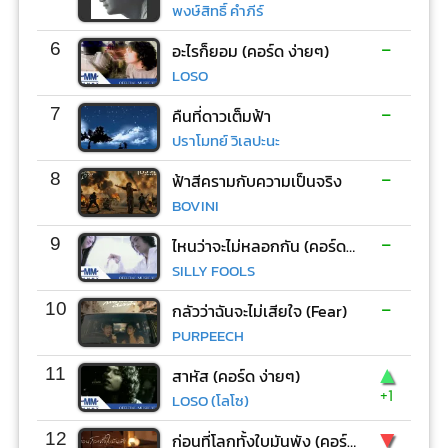
พงษ์สิทธิ์ คำภีร์
-
6
อะไรก็ยอม (คอร์ด ง่ายๆ)
LOSO
-
7
คืนที่ดาวเต็มฟ้า
ปราโมทย์ วิเลปะนะ
-
8
ฟ้าสีครามกับความเป็นจริง
BOVINI
-
9
ไหนว่าจะไม่หลอกกัน (คอร์ด ง่ายๆ)
SILLY FOOLS
-
10
กลัวว่าฉันจะไม่เสียใจ (Fear)
PURPEECH
▲
11
สาหัส (คอร์ด ง่ายๆ)
+1
LOSO (โลโซ)
▼
12
ก่อนที่โลกทั้งใบมันพัง (คอร์ด ง่ายๆ)