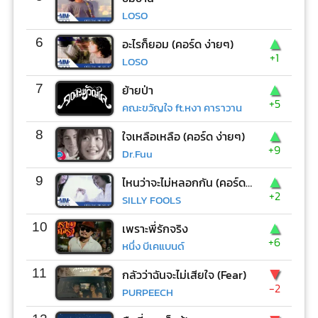
LOSO
▲
6
อะไรก็ยอม (คอร์ด ง่ายๆ)
+1
LOSO
▲
7
ย้ายป่า
+5
คณะขวัญใจ ft.หงา คาราวาน
▲
8
ใจเหลือเหลือ (คอร์ด ง่ายๆ)
+9
Dr.Fuu
▲
9
ไหนว่าจะไม่หลอกกัน (คอร์ด ง่ายๆ)
+2
SILLY FOOLS
▲
10
เพราะพี่รักจริง
+6
หนึ่ง บีเคแบนด์
▼
11
กลัวว่าฉันจะไม่เสียใจ (Fear)
-2
PURPEECH