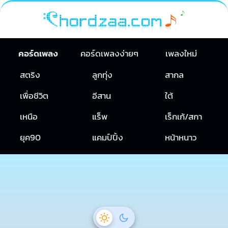
คอร์ดเพลง
คอร์ดเพลงง่ายๆ
เพลงใหม่
สตริง
ลูกทุ่ง
สากล
เพื่อชีวิต
อีสาน
ใต้
เหนือ
แร็พ
เร็กเก้/สกา
ยุค90
แคมป์ปิ้ง
หน้าหนาว