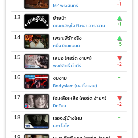
-1
Mr’ พระจันทร์
▲
13
ย้ายป่า
+1
คณะขวัญใจ ft.หงา คาราวาน
▲
14
เพราะพี่รักจริง
+5
หนึ่ง บีเคแบนด์
▼
15
เสมอ (คอร์ด ง่ายๆ)
-2
พงษ์สิทธิ์ คำภีร์
-
16
งมงาย
Bodyslam (บอดี้สแลม)
▼
17
ใจเหลือเหลือ (คอร์ด ง่ายๆ)
-2
Dr.Fuu
-
18
เธอจะรู้บ้างไหม
เสก โลโซ
▼
19