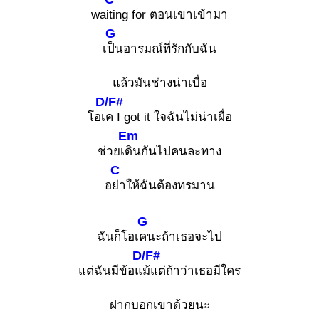
wa
iting for ตอนเขาเข้ามา
G
เ
ป็นอารมณ์ที่รักกับฉัน
แล้วมันช่างน่าเบื่อ
D/F#
โอเ
ค I got it ใจฉันไม่น่าเผื่อ
Em
ช่วยเ
ดินกันไปคนละทาง
C
อ
ย่าให้ฉันต้องทรมาน
G
ฉันก็โอเ
คนะถ้าเธอจะไป
D/F#
แต่ฉันมีข้อแ
ม้แต่ถ้าว่าเธอมีใคร
ฝากบอกเขาด้วยนะ