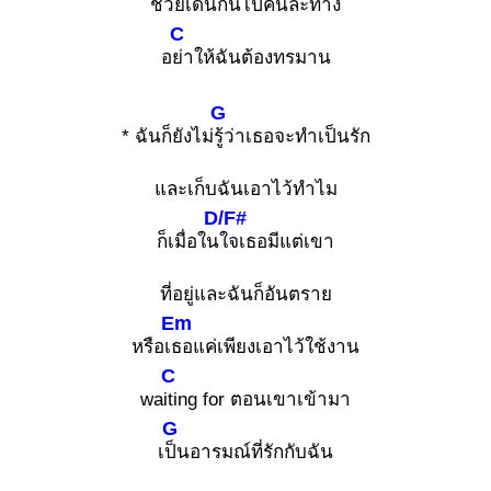
ช่วยเ
ดินกันไปคนละทาง
C
อ
ย่าให้ฉันต้องทรมาน
G
* ฉันก็ยังไม่
รู้ว่าเธอจะทำเป็นรัก
และเก็บฉันเอาไว้ทำไม
D/F#
ก็เมื่อใน
ใจเธอมีแต่เขา
ที่อยู่และฉันก็อันตราย
Em
หรือเ
ธอแค่เพียงเอาไว้ใช้งาน
C
wa
iting for ตอนเขาเข้ามา
G
เ
ป็นอารมณ์ที่รักกับฉัน