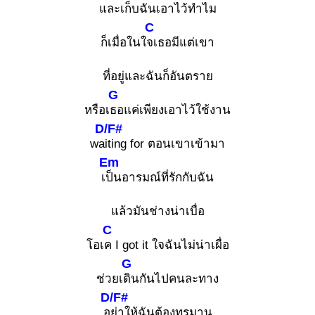
และเก็บฉันเอาไว้ทำไม
C
ก็เมื่อในใ
จเธอมีแต่เขา
ที่อยู่และฉันก็อันตราย
G
หรือเ
ธอแค่เพียงเอาไว้ใช้งาน
D/F#
wa
iting for ตอนเขาเข้ามา
Em
เ
ป็นอารมณ์ที่รักกับฉัน
แล้วมันช่างน่าเบื่อ
C
โอเ
ค I got it ใจฉันไม่น่าเผื่อ
G
ช่วยเ
ดินกันไปคนละทาง
D/F#
อ
ย่าให้ฉันต้องทรมาน