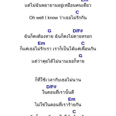
แต่ไม่ฉันพยายามอยู่เหมือนคนเ
ดียว
C
Oh well I know ว่าเธอไม่
รักกัน
G
D/F#
ฉันก็คงต้องห
าย ฉันก็คงไม่ต
ายหรอก
Em
C
ก็แค่เธอไม่
รักเรา เราก็เป็นได้แค่เ
พื่อนกัน
G
แต่ว่าคุยได้ไม่นานเธอก็ห
าย
ก็ที่ใช้เวลากับเธอไม่นาน
D/F#
ในต
อนที่เรานั้นดี
Em
ไม่ใช่ในตอนที่เราร้
ายกัน
C