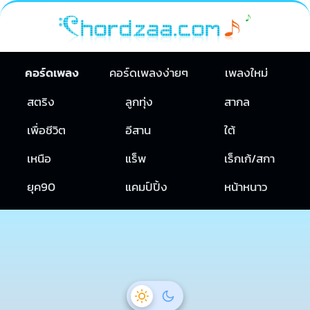
คอร์ดเพลง
คอร์ดเพลงง่ายๆ
เพลงใหม่
สตริง
ลูกทุ่ง
สากล
เพื่อชีวิต
อีสาน
ใต้
เหนือ
แร็พ
เร็กเก้/สกา
ยุค90
แคมป์ปิ้ง
หน้าหนาว