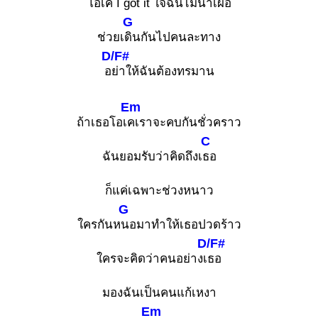
โอเ
ค I got it ใจฉันไม่น่าเผื่อ
G
ช่วยเ
ดินกันไปคนละทาง
D/F#
อ
ย่าให้ฉันต้องทรมาน
Em
ถ้าเธอโอเ
คเราจะคบกันชั่วคราว
C
ฉันยอมรับว่าคิดถึงเ
ธอ
ก็แค่เฉพาะช่วงหนาว
G
ใครกันห
นอมาทำให้เธอปวดร้าว
D/F#
ใครจะคิดว่าคนอย่างเ
ธอ
มองฉันเป็นคนแก้เหงา
Em