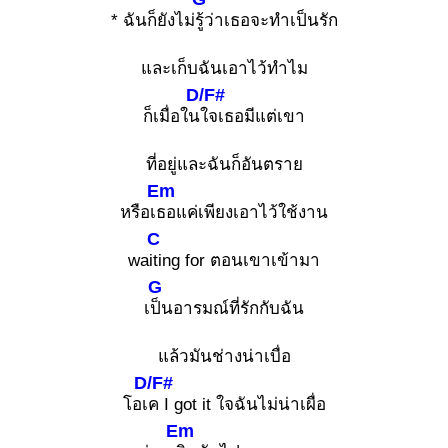
* ฉันก็ยังไม่
รู้ว่าเธอจะทำเป็นรัก
และเก็บฉันเอาไว้ทำไม
D/F#
ก็เมื่อใน
ใจเธอมีแต่เขา
ที่อยู่และฉันก็อันตราย
Em
หรือเ
ธอแค่เพียงเอาไว้ใช้งาน
C
wa
iting for ตอนเขาเข้ามา
G
เ
ป็นอารมณ์ที่รักกับฉัน
แล้วมันช่างน่าเบื่อ
D/F#
โอเ
ค I got it ใจฉันไม่น่าเผื่อ
Em