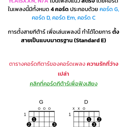
ft.AISXXN, N/A
เป็นเพลงแนว
สตริง
โดยคอร์ด
ในเพลงนี้มีทั้งหมด
4 คอร์ด
ประกอบด้วย
คอร์ด G,
คอร์ด D, คอร์ด Em, คอร์ด C
การตั้งสายกีต้าร์ เพื่อเล่นเพลงนี้ ทำได้โดยการ
ตั้ง
สายเป็นแบบมาตรฐาน (Standard E)
ตารางคอร์ดกีตาร์ของคอร์ดเพลง
ความรักที่ว่าง
เปล่า
คลิกที่คอร์ดกีต้าร์เพื่อฟังเสียง
G
D
O
O
O
X
X
O
1
1
1
1
2
2
3
3