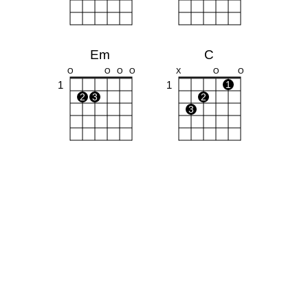
Em
C
O
O
O
O
X
O
O
1
1
1
2
3
2
3