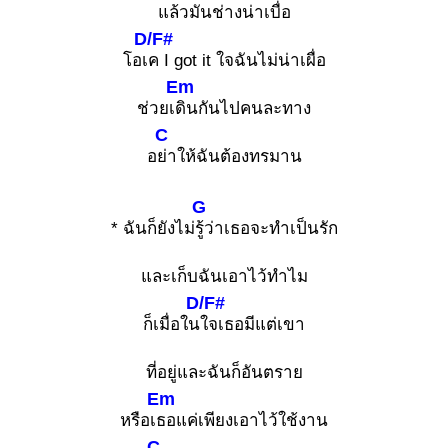
แล้วมันช่างน่าเบื่อ
D/F#
โอเ
ค I got it ใจฉันไม่น่าเผื่อ
Em
ช่วยเ
ดินกันไปคนละทาง
C
อ
ย่าให้ฉันต้องทรมาน
G
* ฉันก็ยังไม่
รู้ว่าเธอจะทำเป็นรัก
และเก็บฉันเอาไว้ทำไม
D/F#
ก็เมื่อใน
ใจเธอมีแต่เขา
ที่อยู่และฉันก็อันตราย
Em
หรือเ
ธอแค่เพียงเอาไว้ใช้งาน
C