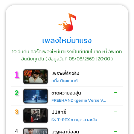
เพลงใหม่มาแรง
10 อันดับ คอร์ดเพลงใหม่มาแรงเป็นที่นิยมในขณะนี้ อัพเดท
อันดับทุกวัน (
ข้อมูลวันที่ 08/08/2569 | 20:00
)
-
1
เพราะพี่รักจริง
หนึ่ง บีเคแบนด์
-
2
ขาดความอบอุ่น
FREEHAND (genie Verse Vol.1)
-
3
บ่มีสิทธิ์
ธีร์ T-REX x หยุด สาละวัน
-
4
บุญผลาบ่ฮอด