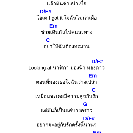
แล้วมันช่างน่าเบื่อ
D/F#
โอเ
ค I got it ใจฉันไม่น่าเผื่อ
Em
ช่วยเ
ดินกันไปคนละทาง
C
อ
ย่าให้ฉันต้องทรมาน
D/F#
Looking at นาฬิกา มองฟ้า มอง
ดาว
Em
ตอนที่มองเธอใจฉันว่างเป
ล่า
C
เหมือนจะเคยมีความสุขกับ
รัก
G
แต่มันก็เป็นแค่บางค
ราว
D/F#
อยากจะอยู่กับรักครั้งนี้น
านๆ
Em