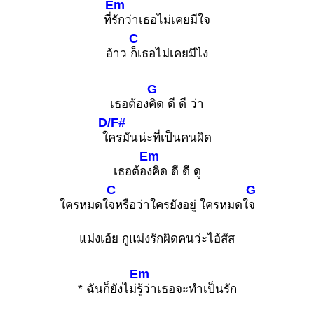
Em
ที่
รักว่าเธอไม่เคยมีใจ
C
อ้าว
ก็เธอไม่เคยมีไง
G
เธอต้อง
คิด ดี ดี ว่า
D/F#
ใ
ครมันน่ะที่เป็นคนผิด
Em
เธอต้อ
งคิด ดี ดี ดู
C
G
ใครหมดใ
จหรือว่าใครยังอยู่ ใครหมดใ
จ
แม่งเอ้ย กูแม่งรักผิดคนว่ะไอ้สัส
Em
* ฉันก็ยังไม่
รู้ว่าเธอจะทำเป็นรัก