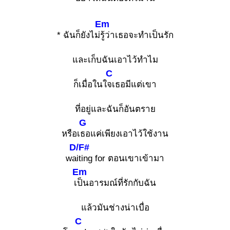
Em
* ฉันก็ยังไม่
รู้ว่าเธอจะทำเป็นรัก
และเก็บฉันเอาไว้ทำไม
C
ก็เมื่อในใ
จเธอมีแต่เขา
ที่อยู่และฉันก็อันตราย
G
หรือเ
ธอแค่เพียงเอาไว้ใช้งาน
D/F#
wa
iting for ตอนเขาเข้ามา
Em
เ
ป็นอารมณ์ที่รักกับฉัน
แล้วมันช่างน่าเบื่อ
C