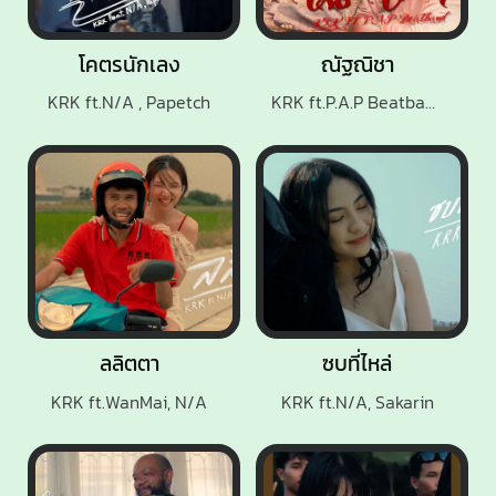
โคตรนักเลง
ณัฐณิชา
KRK ft.N/A , Papetch
KRK ft.P.A.P Beatband
ลลิตตา
ซบที่ไหล่
KRK ft.WanMai, N/A
KRK ft.N/A, Sakarin