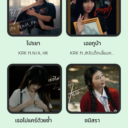
ไปรยา
เออกูบ้า
KRK ft.N/A, HK
KRK ft.JKR,เด็กเลี้ยงควาย
เธอไม่แคร์ด้วยซ้ำ
ชนิสรา