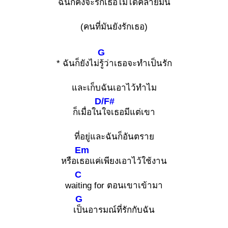
ฉันก็คงจะรักเธอไม่ได้ค
ล้ายมัน
(คนที่มันยังรักเธอ)
G
* ฉันก็ยังไม่
รู้ว่าเธอจะทำเป็นรัก
และเก็บฉันเอาไว้ทำไม
D/F#
ก็เมื่อใน
ใจเธอมีแต่เขา
ที่อยู่และฉันก็อันตราย
Em
หรือเ
ธอแค่เพียงเอาไว้ใช้งาน
C
wa
iting for ตอนเขาเข้ามา
G
เ
ป็นอารมณ์ที่รักกับฉัน