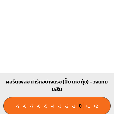
1
1
1
1
1
1
1
2
3
3
4
คอร์ดเพลง น่ารักอย่างแรง (ปั๊บ เทง ตุ้ง) - วงแทม
มะริน
0
-9
-8
-7
-6
-5
-4
-3
-2
-1
+1
+2