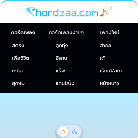
คอร์ดเพลง
คอร์ดเพลงง่ายๆ
เพลงใหม่
สตริง
ลูกทุ่ง
สากล
เพื่อชีวิต
อีสาน
ใต้
เหนือ
แร็พ
เร็กเก้/สกา
ยุค90
แคมป์ปิ้ง
หน้าหนาว