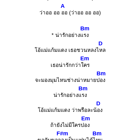
A
ว่าออ ออ
ออ (ว่าออ ออ ออ)
Bm
* น่ารักอย่างแ
รง
D
โอ้แม่แก้มแดง เธอชวนหลงไ
หล
Em
เธอน่ารักกว่าใ
คร
Bm
จะมองมุมไหนช่างน่าหมายป
อง
Bm
น่ารักอย่างแ
รง
D
โอ้แม่แก้มแดง ว่าพรือละน้
อง
Em
ถ้ายังไม่มีใครป
อง
F#m
Bm