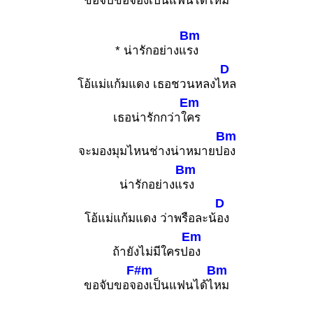
ขอจับขอจ
องเป็นแฟนได้ไ
หม
Bm
* น่ารักอย่างแ
รง
D
โอ้แม่แก้มแดง เธอชวนหลงไ
หล
Em
เธอน่ารักกว่าใ
คร
Bm
จะมองมุมไหนช่างน่าหมายป
อง
Bm
น่ารักอย่างแ
รง
D
โอ้แม่แก้มแดง ว่าพรือละน้
อง
Em
ถ้ายังไม่มีใครป
อง
F#m
Bm
ขอจับขอจ
องเป็นแฟนได้ไ
หม