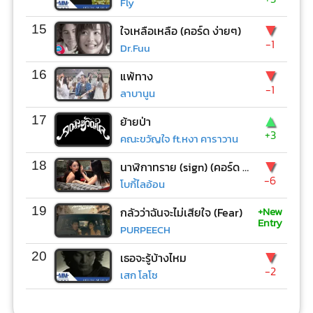
Fly
▼
15
ใจเหลือเหลือ (คอร์ด ง่ายๆ)
-1
Dr.Fuu
▼
16
แพ้ทาง
-1
ลาบานูน
▲
17
ย้ายป่า
+3
คณะขวัญใจ ft.หงา คาราวาน
▼
18
นาฬิกาทราย (sign) (คอร์ด ง่ายๆ)
-6
โบกี้ไลอ้อน
+New
19
กลัวว่าฉันจะไม่เสียใจ (Fear)
Entry
PURPEECH
▼
20
เธอจะรู้บ้างไหม
-2
เสก โลโซ