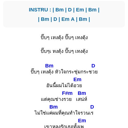
INSTRU : |
Bm
|
D
|
Em
|
Bm
|
|
Bm
|
D
|
Em
A
|
Bm
|
ปั๊บๆ เทงตุ้ง ปั๊บๆ เทงตุ้ง
ปั๊บๆเ ทงตุ้ง ปั๊บๆ เทงตุ้ง
Bm
D
ปั๊บๆ เทง
ตุ้ง หัวใจกระชุ่มกระช
วย
Em
อันนี้ผมไม่ได้อ
วย
F#m
Bm
แต่คุณช่างร
วย เส
น่ห์
Bm
D
ไม่ใช่แค่
ผมที่คุณทำใจรวนเ
ร
Em
เขาหลงรักเธอทั้งเ
พ