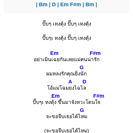
|
Bm
|
D
|
Em
F#m
|
Bm
|
ปั๊บๆ เทงตุ้ง ปั๊บๆ เทงตุ้ง
ปั๊บๆเ ทงตุ้ง ปั๊บๆ เทงตุ้ง
Em
F#m
อย่าเมินเ
ฉยกันเลยแม่คนน่า
รัก
G
ผมหลงรักคุณยิ่ง
นัก
A
D
โอ้แม่โฉม
ยงไฉไ
ล
Em
F#m
ปั๊บๆเ ทงตุ้
ง ขึ้นมาจังหวะโดนใ
จ
G
จะขอจีบเธอได้ไ
หม
(จะขอจีบเธอได้ไหม)