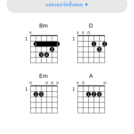
แสดงคอร์ดทั้งหมด ▼
Bm
D
X
X
X
O
1
1
1
1
1
2
2
3
3
4
Em
A
O
O
O
O
X
O
O
1
1
2
3
1
2
3
F#m
G
O
O
O