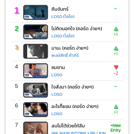
-
1
คืนจันทร์
LOSO (โลโซ)
▲
2
ไม่คิดนอกใจ (คอร์ด ง่ายๆ)
+1
LOSO (โลโซ)
▲
3
มานะ (คอร์ด ง่ายๆ)
+1
พงษ์สิทธิ์ คำภีร์
▼
4
ซมซาน
-2
LOSO
-
5
ใจสั่งมา (คอร์ด ง่ายๆ)
LOSO
▲
6
อะไรก็ยอม (คอร์ด ง่ายๆ)
+1
LOSO
+New
7
ลบไม่ได้ช่วยให้ลืม
Entry
INK WARUNTORN x BILLKIN