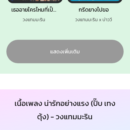
เธออายใครไหมที่เป็นแฟนฉัน
กรีดยางไปขอ
วงแทมมะริน
วงแทมมะริน x บ่าววี
แสดงเพิ่มเติม
เนื้อเพลง น่ารักอย่างแรง (ปั๊บ เทง
ตุ้ง) - วงแทมมะริน