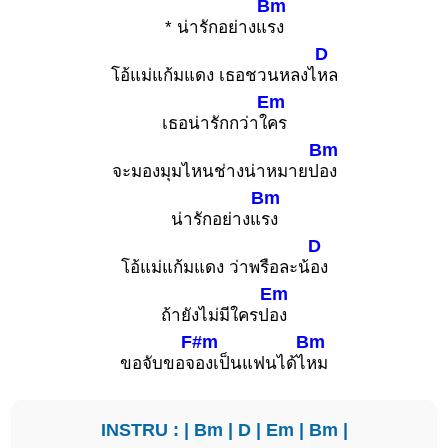
Bm
* น่ารักอย่างแ
รง
D
โอ้แม่แก้มแดง เธอชวนหลงไ
หล
Em
เธอน่ารักกว่าใ
คร
Bm
จะมองมุมไหนช่างน่าหมายป
อง
Bm
น่ารักอย่างแ
รง
D
โอ้แม่แก้มแดง ว่าพรือละน้
อง
Em
ถ้ายังไม่มีใครป
อง
F#m
Bm
ขอจับขอจ
องเป็นแฟนได้ไ
หม
INSTRU : |
Bm
|
D
|
Em
|
Bm
|