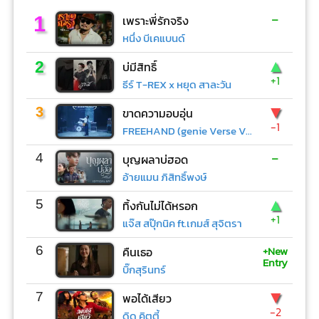
-
1
เพราะพี่รักจริง
หนึ่ง บีเคแบนด์
▲
2
บ่มีสิทธิ์
+1
ธีร์ T-REX x หยุด สาละวัน
▼
3
ขาดความอบอุ่น
-1
FREEHAND (genie Verse Vol.1)
-
4
บุญผลาบ่ฮอด
อ้ายแมน ภิสิทธิ์พงษ์
▲
5
ทิ้งกันไม่ได้หรอก
+1
แจ๊ส สปุ๊กนิค ft.เกมส์ สุจิตรา
+New
6
คืนเธอ
Entry
บิ๊กสุรินทร์
▼
7
พอได้เสียว
-2
ดิด คิตตี้