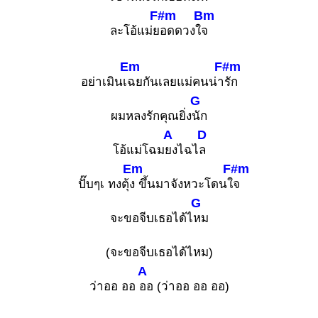
F#m
Bm
ละโอ้แม่ย
อดดวงใ
จ
Em
F#m
อย่าเมินเ
ฉยกันเลยแม่คนน่า
รัก
G
ผมหลงรักคุณยิ่ง
นัก
A
D
โอ้แม่โฉม
ยงไฉไ
ล
Em
F#m
ปั๊บๆเ ทงตุ้
ง ขึ้นมาจังหวะโดนใ
จ
G
จะขอจีบเธอได้ไ
หม
(จะขอจีบเธอได้ไหม)
A
ว่าออ ออ
ออ (ว่าออ ออ ออ)