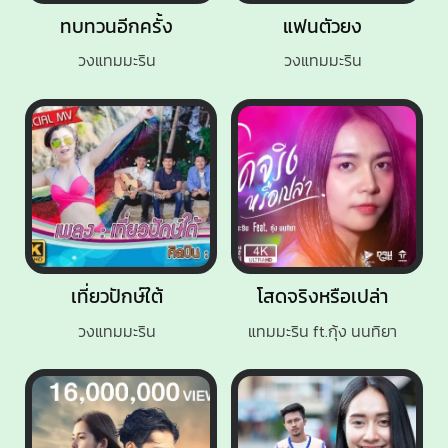
ทบทวนอีกครั้ง
แฟนตัวยง
วงแทมมะริน
วงแทมมะริน
เที่ยวปักษ์ใต้
โสดจริงหรือเปล่า
วงแทมมะริน
แทมมะริน ft.กุ้ง นนทิยา