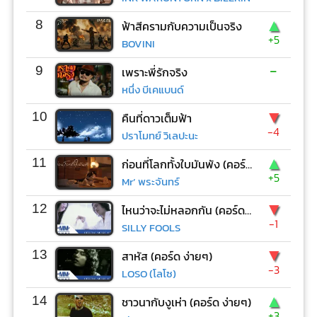
▲
8
ฟ้าสีครามกับความเป็นจริง
+5
BOVINI
-
9
เพราะพี่รักจริง
หนึ่ง บีเคแบนด์
▼
10
คืนที่ดาวเต็มฟ้า
-4
ปราโมทย์ วิเลปะนะ
▲
11
ก่อนที่โลกทั้งใบมันพัง (คอร์ด ง่ายๆ)
+5
Mr’ พระจันทร์
▼
12
ไหนว่าจะไม่หลอกกัน (คอร์ด ง่ายๆ)
-1
SILLY FOOLS
▼
13
สาหัส (คอร์ด ง่ายๆ)
-3
LOSO (โลโซ)
▲
14
ชาวนากับงูเห่า (คอร์ด ง่ายๆ)
+3