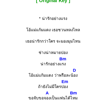
[ Original Key ]
* น่ารักอย่างแรง
โอ้แม่แก้มแดง เธอชวนหลงไหล
เธอน่ารักกว่าใคร จะมองมุมไหน
ช่างน่าหมายปอง
Bm
น่ารักอย่างแ
รง
D
โอ้แม่แก้มแดง ว่าพรือละน้
อง
Em
ถ้ายังไม่มีใครป
อง
A
Bm
ขอจับขอจ
องเป็นแฟนได้ไ
หม