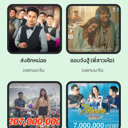
ส่งซิกหน่อย
ชอบจังฮู้ (พี่สาวเห้อ)
วงแทมมะริน
วงแทมมะริน