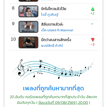
▲
8
รักไม่ไหวแล้วโว้ย
+2
โจอี้ ภูวศิษฐ์
-
9
สิลืมเขาแล้วล่ะ
เน็ค นฤพล ft.Wanmai
▼
10
นึกว่าสงสารสักครั้ง
-3
พงษ์สิทธิ์ คำภีร์
เพลงที่ถูกค้นหามากที่สุด
20 อันดับ คอร์ดเพลงที่ถูกค้นหามากที่สุดประจำวัน อัพเดท
อันดับทุกวัน (
ข้อมูลวันที่ 09/08/2569 | 20:00
)