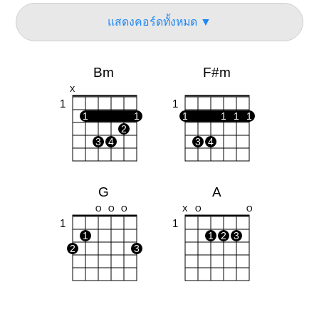
แสดงคอร์ดทั้งหมด ▼
Bm
F#m
X
1
1
1
1
1
1
1
1
2
3
4
3
4
G
A
O
O
O
X
O
O
1
1
1
1
2
3
2
3
D