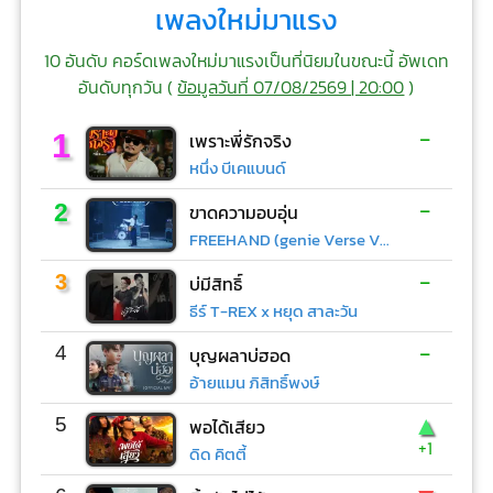
เพลงใหม่มาแรง
10 อันดับ คอร์ดเพลงใหม่มาแรงเป็นที่นิยมในขณะนี้ อัพเดท
อันดับทุกวัน (
ข้อมูลวันที่ 07/08/2569 | 20:00
)
-
1
เพราะพี่รักจริง
หนึ่ง บีเคแบนด์
-
2
ขาดความอบอุ่น
FREEHAND (genie Verse Vol.1)
-
3
บ่มีสิทธิ์
ธีร์ T-REX x หยุด สาละวัน
-
4
บุญผลาบ่ฮอด
อ้ายแมน ภิสิทธิ์พงษ์
▲
5
พอได้เสียว
+1
ดิด คิตตี้