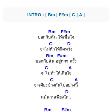
INTRO : |
Bm
|
F#m
|
G
|
A
|
Bm
F#m
บอกกับ
ฉัน ให้เ
ชื่อใจ
G
D
จะไม่
ทำให้ผิดห
วัง
Bm
F#m
บอกกับ
ฉัน อยู่
ทุกๆ ครั้ง
G
A
จะ
ไม่ทำให้เสียใ
จ
G
A
จะเคียงข้
างกันไปอย่าง
นี้
D
แม้นานเพียงใ
ด..
Bm
F#m