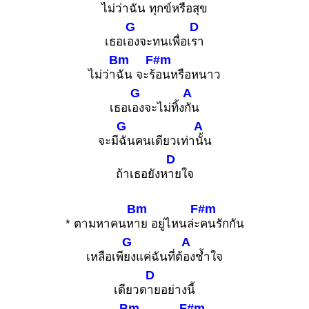
ไม่ว่า
ฉัน ทุกข์ห
รือสุข
G
D
เธอเ
องจะทนเพื่อเ
รา
Bm
F#m
ไม่ว่า
ฉัน จะร้
อนหรือหนาว
G
A
เธอเ
องจะไม่ทิ้ง
กัน
G
A
จะมี
ฉันคนเดียวเท่า
นั้น
D
ถ้าเธอยังห
ายใจ
Bm
F#m
* ตามหาคนห
าย อยู่ไหนล่ะ
คนรักกัน
G
A
เหลือเพี
ยงแค่ฉันที่ต้
องช้ำใจ
D
เดียวด
ายอย่างนี้
Bm
F#m