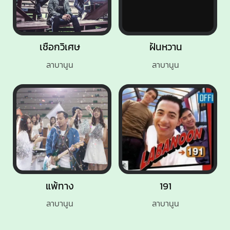
เชือกวิเศษ
ฝันหวาน
ลาบานูน
ลาบานูน
แพ้ทาง
191
ลาบานูน
ลาบานูน