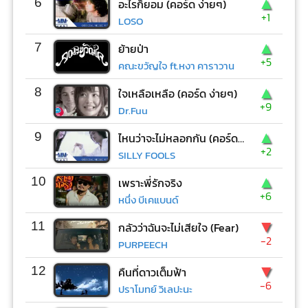
▲
6
อะไรก็ยอม (คอร์ด ง่ายๆ)
+1
LOSO
▲
7
ย้ายป่า
+5
คณะขวัญใจ ft.หงา คาราวาน
▲
8
ใจเหลือเหลือ (คอร์ด ง่ายๆ)
+9
Dr.Fuu
▲
9
ไหนว่าจะไม่หลอกกัน (คอร์ด ง่ายๆ)
+2
SILLY FOOLS
▲
10
เพราะพี่รักจริง
+6
หนึ่ง บีเคแบนด์
▼
11
กลัวว่าฉันจะไม่เสียใจ (Fear)
-2
PURPEECH
▼
12
คืนที่ดาวเต็มฟ้า
-6
ปราโมทย์ วิเลปะนะ