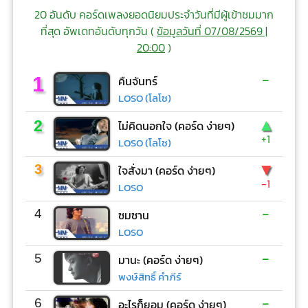
20 อันดับ คอร์ดเพลงยอดนิยมประจำวันที่มีผู้เข้าชมมาก
ที่สุด อัพเดทอันดับทุกวัน (
ข้อมูลวันที่ 07/08/2569 |
20:00
)
-
1
คืนจันทร์
LOSO (โลโซ)
▲
2
ไม่คิดนอกใจ (คอร์ด ง่ายๆ)
+1
LOSO (โลโซ)
▼
3
ใจสั่งมา (คอร์ด ง่ายๆ)
-1
LOSO
-
4
ซมซาน
LOSO
-
5
มานะ (คอร์ด ง่ายๆ)
พงษ์สิทธิ์ คำภีร์
-
6
อะไรก็ยอม (คอร์ด ง่ายๆ)