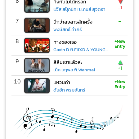
▼
6
ทิ้งกันไม่ได้หรอก
-1
แจ๊ส สปุ๊กนิค ft.เกมส์ สุจิตรา
-
7
นึกว่าสงสารสักครั้ง
พงษ์สิทธิ์ คำภีร์
+New
8
ทางของเธอ
Entry
Gavin D ft.FIIXD & YOUNGOHM
▲
9
สิลืมเขาแล้วล่ะ
+1
เน็ค นฤพล ft.Wanmai
+New
10
แหวนคำ
Entry
ต้นฮัก พรมจันทร์