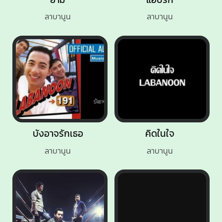
ลาบานูน
ลาบานูน
บังอาจรักเธอ
คิดในใจ
ลาบานูน
ลาบานูน