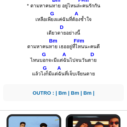
* ตามหาคนห
าย อยู่ไหนล่ะ
คนรักกัน
G
A
เหลือเพี
ยงแค่ฉันที่ต้
องช้ำใจ
D
เดียวด
ายอย่างนี้
Bm
F#m
ตามหาคนห
าย เธออยู่ที่ไ
หนนะคนดี
G
A
D
ไหนบ
อกจะมีแต่
ฉันไปจนวันต
าย
G
A
แล้วไ
งก็มีแต่
ฉันที่เจ็บเจียนตาย
OUTRO : |
Bm
|
Bm
|
Bm
|