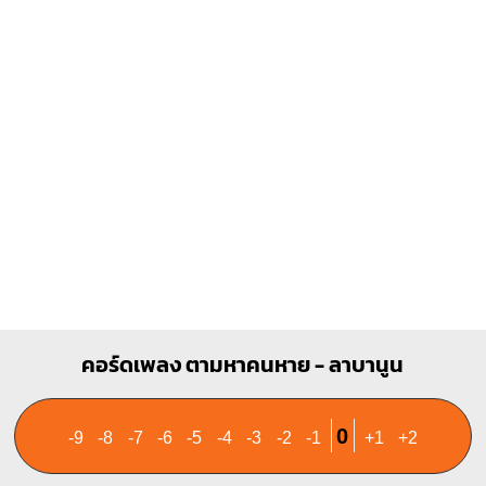
X
X
O
1
1
2
3
คอร์ดเพลง ตามหาคนหาย - ลาบานูน
0
-9
-8
-7
-6
-5
-4
-3
-2
-1
+1
+2