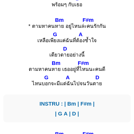
พร้อมๆ กับเ
ธอ
Bm
F#m
* ตามหาคนห
าย อยู่ไหนล่ะ
คนรักกัน
G
A
เหลือเพี
ยงแค่ฉันที่ต้
องช้ำใจ
D
เดียวด
ายอย่างนี้
Bm
F#m
ตามหาคนห
าย เธออยู่ที่ไ
หนนะคนดี
G
A
D
ไหนบ
อกจะมีแต่
ฉันไปจนวันต
าย
INSTRU : |
Bm
|
F#m
|
|
G
A
|
D
|
Bm
F#m