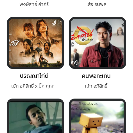
พงษ์สิทธิ์ คำภีร์
เสือ ธนพล
ปริญญาไก่ตี
คนพอกะเทิน
เม้ก อภิสิทธิ์ x บุ๊ค ศุภกาญจน์
เม้ก อภิสิทธิ์