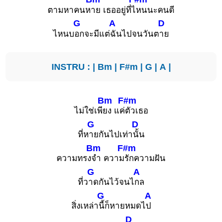
ตามหาคนห
าย เธออยู่ที่ไ
หนนะคนดี
G
A
D
ไหนบ
อกจะมีแต่
ฉันไปจนวันต
าย
INSTRU : |
Bm
|
F#m
|
G
|
A
|
Bm
F#m
ไม่ใช่เพี
ยง แค่
ตัวเธอ
G
D
ที่ห
ายกันไปเท่า
นั้น
Bm
F#m
ความทรง
จำ ความ
รักความฝัน
G
A
ที่ว
าดกันไว้จนไ
กล
G
A
สิ่งเหล่า
นี้ก็หายหมดไ
ป
D