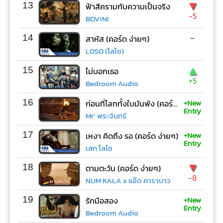
▼
13
ฟ้าสีครามกับความเป็นจริง
-5
BOVINI
-
14
สาหัส (คอร์ด ง่ายๆ)
LOSO (โลโซ)
▲
15
ไม่บอกเธอ
+5
Bedroom Audio
+New
16
ก่อนที่โลกทั้งใบมันพัง (คอร์ด ง่ายๆ)
Entry
Mr’ พระจันทร์
+New
17
เหงา คิดถึง รอ (คอร์ด ง่ายๆ)
Entry
เสก โลโซ
▼
18
ตามตะวัน (คอร์ด ง่ายๆ)
-8
NUM KALA x แอ๊ด คาราบาว
+New
19
รักมือสอง
Entry
Bedroom Audio