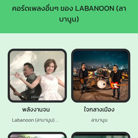
คอร์ดเพลงอื่นๆ ของ LABANOON (ลา
บานูน)
พลังงานจน
ใจกลางเมือง
Labanoon (ลาบานูน) Feat. เปาวลี พรพิมล
ลาบานูน