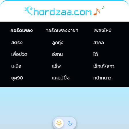
คอร์ดเพลง
คอร์ดเพลงง่ายๆ
เพลงใหม่
สตริง
ลูกทุ่ง
สากล
เพื่อชีวิต
อีสาน
ใต้
เหนือ
แร็พ
เร็กเก้/สกา
ยุค90
แคมป์ปิ้ง
หน้าหนาว