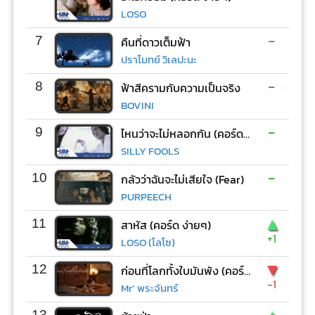
LOSO
-
7
คืนที่ดาวเต็มฟ้า
ปราโมทย์ วิเลปะนะ
-
8
ฟ้าสีครามกับความเป็นจริง
BOVINI
-
9
ไหนว่าจะไม่หลอกกัน (คอร์ด ง่ายๆ)
SILLY FOOLS
-
10
กลัวว่าฉันจะไม่เสียใจ (Fear)
PURPEECH
▲
11
สาหัส (คอร์ด ง่ายๆ)
+1
LOSO (โลโซ)
▼
12
ก่อนที่โลกทั้งใบมันพัง (คอร์ด ง่ายๆ)
-1
Mr’ พระจันทร์
13