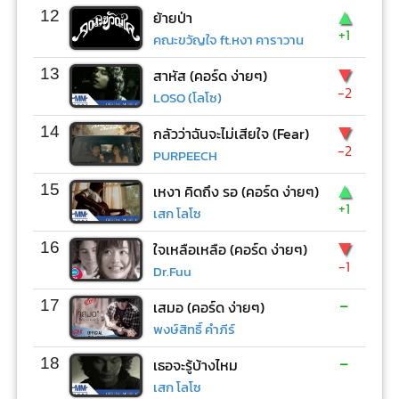
▲
12
ย้ายป่า
+1
คณะขวัญใจ ft.หงา คาราวาน
▼
13
สาหัส (คอร์ด ง่ายๆ)
-2
LOSO (โลโซ)
▼
14
กลัวว่าฉันจะไม่เสียใจ (Fear)
-2
PURPEECH
▲
15
เหงา คิดถึง รอ (คอร์ด ง่ายๆ)
+1
เสก โลโซ
▼
16
ใจเหลือเหลือ (คอร์ด ง่ายๆ)
-1
Dr.Fuu
-
17
เสมอ (คอร์ด ง่ายๆ)
พงษ์สิทธิ์ คำภีร์
-
18
เธอจะรู้บ้างไหม
เสก โลโซ