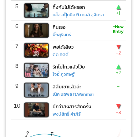
▲
5
ทิ้งกันไม่ได้หรอก
+1
แจ๊ส สปุ๊กนิค ft.เกมส์ สุจิตรา
+New
6
คืนเธอ
Entry
บิ๊กสุรินทร์
▼
7
พอได้เสียว
-2
ดิด คิตตี้
▲
8
รักไม่ไหวแล้วโว้ย
+2
โจอี้ ภูวศิษฐ์
-
9
สิลืมเขาแล้วล่ะ
เน็ค นฤพล ft.Wanmai
▼
10
นึกว่าสงสารสักครั้ง
-3
พงษ์สิทธิ์ คำภีร์