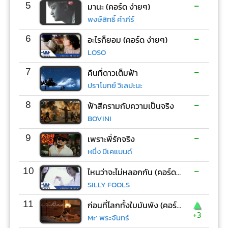
-
5
มานะ (คอร์ด ง่ายๆ)
พงษ์สิทธิ์ คำภีร์
-
6
อะไรก็ยอม (คอร์ด ง่ายๆ)
LOSO
-
7
คืนที่ดาวเต็มฟ้า
ปราโมทย์ วิเลปะนะ
-
8
ฟ้าสีครามกับความเป็นจริง
BOVINI
-
9
เพราะพี่รักจริง
หนึ่ง บีเคแบนด์
-
10
ไหนว่าจะไม่หลอกกัน (คอร์ด ง่ายๆ)
SILLY FOOLS
▲
11
ก่อนที่โลกทั้งใบมันพัง (คอร์ด ง่ายๆ)
+3
Mr’ พระจันทร์