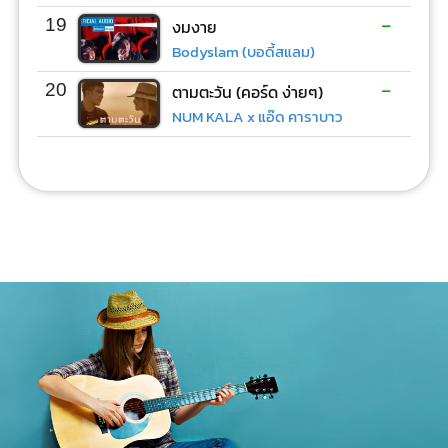
-
19
งมงาย
Bodyslam (บอดี้สแลม)
-
20
ตามตะวัน (คอร์ด ง่ายๆ)
NUM KALA x แอ๊ด คาราบาว