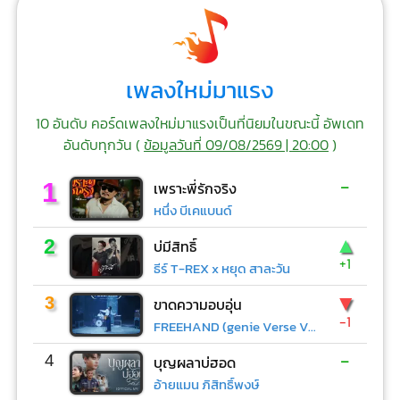
เพลงใหม่มาแรง
10 อันดับ คอร์ดเพลงใหม่มาแรงเป็นที่นิยมในขณะนี้ อัพเดท
อันดับทุกวัน (
ข้อมูลวันที่ 09/08/2569 | 20:00
)
-
1
เพราะพี่รักจริง
หนึ่ง บีเคแบนด์
▲
2
บ่มีสิทธิ์
+1
ธีร์ T-REX x หยุด สาละวัน
▼
3
ขาดความอบอุ่น
-1
FREEHAND (genie Verse Vol.1)
-
4
บุญผลาบ่ฮอด
อ้ายแมน ภิสิทธิ์พงษ์