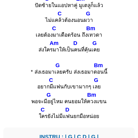
ปัดซ้
ายในแอปหาคู่
มูเตลูก็แล้ว
C
G
ไม่แค
ล้วต้องนอนผ
วา
C
Bm
เลยต้อง
มาเดือดร้อน ถึงเ
ทวดา
Am
D
G
ส่งใคร
มาให้เป็น
คนที่คุ้นเ
คย
G
Bm
* ส่งเธอมาเ
ลยครับ ส่งเธอมาต
อนนี้
C
G
อยาก
มีแฟนกับเขามากๆ เ
ลย
G
Bm
พอจะมี
อยู่ไหม คนยอมให้ค
วงแขน
C
D
ใ
ครยังไม่มีแ
ฟนยกมือหน่อย
INSTRU : |
G
|
C
D
|
G
|