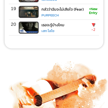
+New
19
กลัวว่าฉันจะไม่เสียใจ (Fear)
Entry
PURPEECH
▼
20
เธอจะรู้บ้างไหม
-2
เสก โลโซ