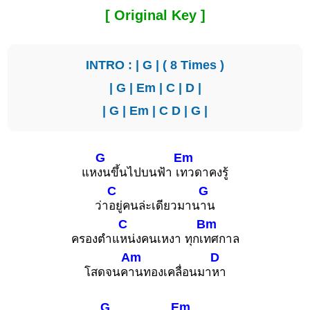
[ Original Key ]
INTRO : |
G
| ( 8 Times )
|
G
|
Em
|
C
|
D
|
|
G
|
Em
|
C
D
|
G
|
G
Em
แห
งนขึ้นไปบนฟ้า เ
ทวดาคงรู้
C
G
ว่า
อยู่คนล่ะเดียวมาน
าน
C
Bm
ครองตำแ
หน่งคนเหงา ทุกเ
ทศกาล
Am
D
โสดจนค
านทองเคลื่อนมา
หา
G
Em