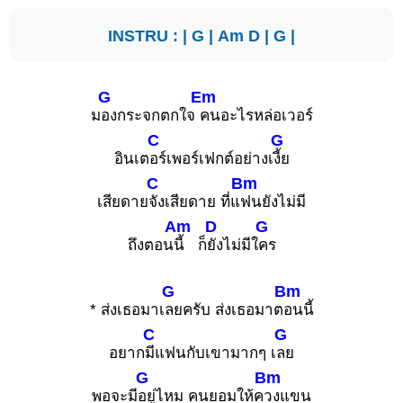
INSTRU : |
G
|
Am
D
|
G
|
G
Em
ม
องกระจกตกใจ
คนอะไรหล่อเวอร์
C
G
อินเต
อร์เพอร์เฟกต์อย่างเ
งี้ย
C
Bm
เสียดาย
จังเสียดาย ที่แ
ฟนยังไม่มี
Am
D
G
ถึงตอน
นี้ ก็
ยังไม่มีใ
คร
G
Bm
* ส่งเธอมาเ
ลยครับ ส่งเธอมาต
อนนี้
C
G
อยาก
มีแฟนกับเขามากๆ เ
ลย
G
Bm
พอจะมี
อยู่ไหม คนยอมให้ค
วงแขน