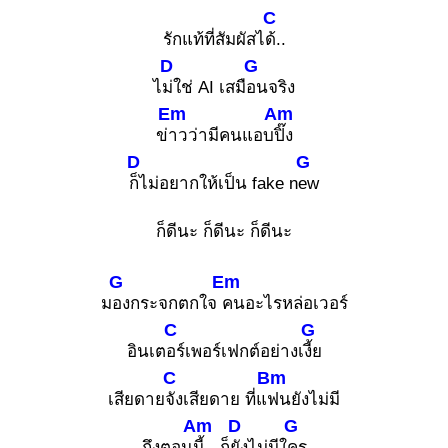
C
รักแท้ที่สัมผัสไ
ด้..
D
G
ไ
ม่ใช่ AI เสมื
อนจริง
Em
Am
ข่
าวว่ามีคนแอบ
ปิ๊ง
D
G
ก็ไม่อยากให้เป็น fake n
ew
ก็ดีนะ ก็ดีนะ ก็ดีนะ
G
Em
ม
องกระจกตกใจ
คนอะไรหล่อเวอร์
C
G
อินเต
อร์เพอร์เฟกต์อย่างเ
งี้ย
C
Bm
เสียดาย
จังเสียดาย ที่แ
ฟนยังไม่มี
Am
D
G
ถึงตอน
นี้ ก็
ยังไม่มีใ
คร