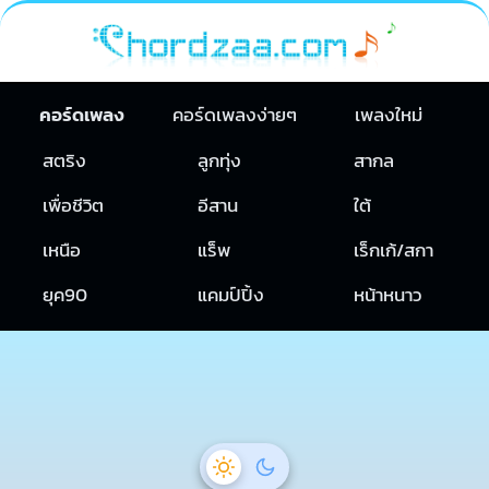
คอร์ดเพลง
คอร์ดเพลงง่ายๆ
เพลงใหม่
สตริง
ลูกทุ่ง
สากล
เพื่อชีวิต
อีสาน
ใต้
เหนือ
แร็พ
เร็กเก้/สกา
ยุค90
แคมป์ปิ้ง
หน้าหนาว