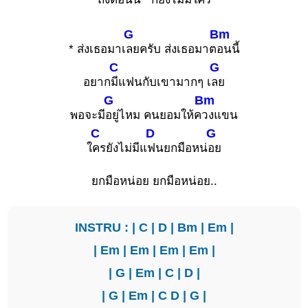
G
Bm
* ส่งเธอมาเ
ลยครับ ส่งเธอมาต
อนนี้
C
G
อยาก
มีแฟนกับเขามากๆ เ
ลย
G
Bm
พอจะมี
อยู่ไหม คนยอมให้ค
วงแขน
C
D
G
ใ
ครยังไม่มีแ
ฟนยกมือหน่
อย
ยกมือหน่อย ยกมือหน่อย..
INSTRU : |
C
|
D
|
Bm
|
Em
|
|
Em
|
Em
|
Em
|
Em
|
|
G
|
Em
|
C
|
D
|
|
G
|
Em
|
C
D
|
G
|