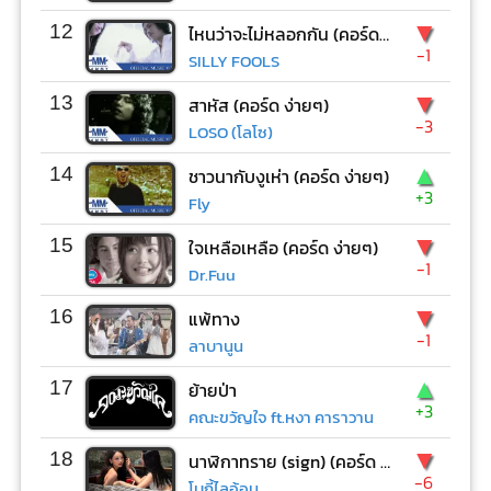
▼
12
ไหนว่าจะไม่หลอกกัน (คอร์ด ง่ายๆ)
-1
SILLY FOOLS
▼
13
สาหัส (คอร์ด ง่ายๆ)
-3
LOSO (โลโซ)
▲
14
ชาวนากับงูเห่า (คอร์ด ง่ายๆ)
+3
Fly
▼
15
ใจเหลือเหลือ (คอร์ด ง่ายๆ)
-1
Dr.Fuu
▼
16
แพ้ทาง
-1
ลาบานูน
▲
17
ย้ายป่า
+3
คณะขวัญใจ ft.หงา คาราวาน
▼
18
นาฬิกาทราย (sign) (คอร์ด ง่ายๆ)
-6
โบกี้ไลอ้อน