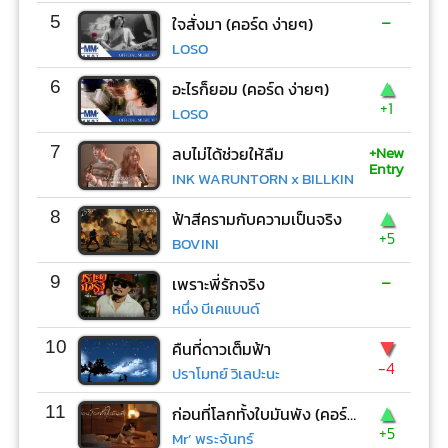
-
5
ใจสั่งมา (คอร์ด ง่ายๆ)
LOSO
▲
6
อะไรก็ยอม (คอร์ด ง่ายๆ)
+1
LOSO
+New
7
ลบไม่ได้ช่วยให้ลืม
Entry
INK WARUNTORN x BILLKIN
▲
8
ฟ้าสีครามกับความเป็นจริง
+5
BOVINI
-
9
เพราะพี่รักจริง
หนึ่ง บีเคแบนด์
▼
10
คืนที่ดาวเต็มฟ้า
-4
ปราโมทย์ วิเลปะนะ
▲
11
ก่อนที่โลกทั้งใบมันพัง (คอร์ด ง่ายๆ)
+5
Mr’ พระจันทร์