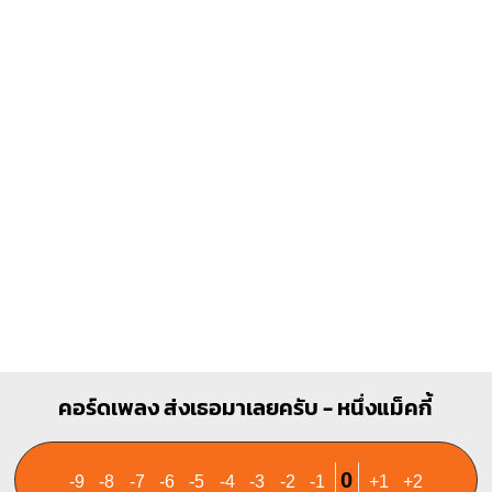
Bm
Am
X
X
O
O
1
1
1
1
1
2
3
2
3
4
คอร์ดเพลง ส่งเธอมาเลยครับ - หนึ่งแม็คกี้
0
-9
-8
-7
-6
-5
-4
-3
-2
-1
+1
+2