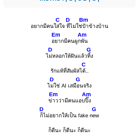
C
D
Bm
อยากมีคนใ
ส่ใจ
ที่ไม่ใช่
ป้าข้างบ้าน
Em
Am
อ
ยากมีคนผูก
พัน
D
G
ไ
ม่หลอกให้ฝันแล้ว
ทิ้ง
C
รักแท้ที่สัมผัสไ
ด้..
D
G
ไ
ม่ใช่ AI เสมื
อนจริง
Em
Am
ข่
าวว่ามีคนแอบ
ปิ๊ง
D
G
ก็ไม่อยากให้เป็น fake n
ew
ก็ดีนะ ก็ดีนะ ก็ดีนะ