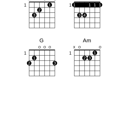
1
1
1
1
1
1
1
2
3
3
4
G
Am
O
O
O
X
O
O
1
1
1
1
2
3
2
3
F#dim
F
X
X
1
1
1
1
1
1
2
3
4
2
3
4