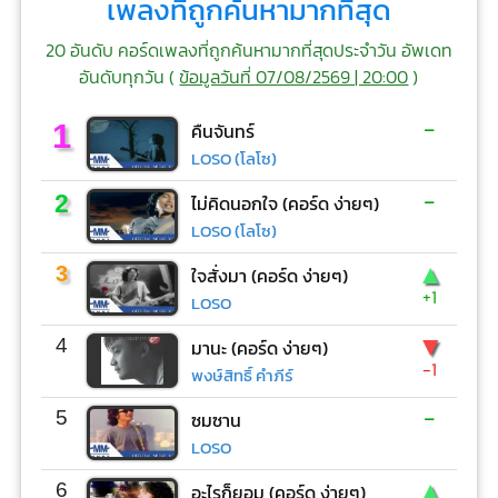
เพลงที่ถูกค้นหามากที่สุด
20 อันดับ คอร์ดเพลงที่ถูกค้นหามากที่สุดประจำวัน อัพเดท
อันดับทุกวัน (
ข้อมูลวันที่ 07/08/2569 | 20:00
)
-
1
คืนจันทร์
LOSO (โลโซ)
-
2
ไม่คิดนอกใจ (คอร์ด ง่ายๆ)
LOSO (โลโซ)
▲
3
ใจสั่งมา (คอร์ด ง่ายๆ)
+1
LOSO
▼
4
มานะ (คอร์ด ง่ายๆ)
-1
พงษ์สิทธิ์ คำภีร์
-
5
ซมซาน
LOSO
▲
6
อะไรก็ยอม (คอร์ด ง่ายๆ)