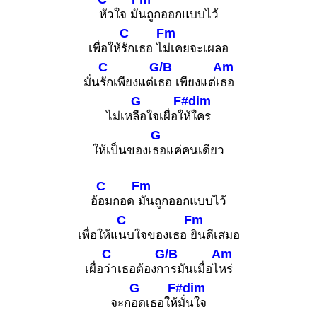
หัวใจ มั
นถูกออกแบบไว้
C
Fm
เพื่อให้
รักเธอ ไ
ม่เคยจะเผลอ
C
G/B
Am
มั่น
รักเพียงแต่เ
ธอ เพียงแต่เ
ธอ
G
F#dim
ไม่เห
ลือใจเผื่อใ
ห้ใคร
G
ให้เป็นของเ
ธอแค่คนเดียว
C
Fm
อ้
อมกอด
มันถูกออกแบบไว้
C
Fm
เพื่อให้แ
นบใจของเธอ
ยินดีเสมอ
C
G/B
Am
เผื่อ
ว่าเธอต้องก
ารมันเมื่อไ
หร่
G
F#dim
จะก
อดเธอให้
มั่นใจ