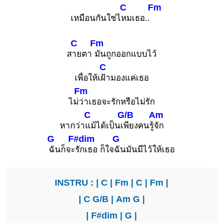
C
Fm
เหมือนกันใช่ไ
หมเธอ..
C
Fm
ส
ายตา
มันถูกออกแบบไว้
C
เพื่อให้เ
ฝ้ามองแค่เธอ
Fm
ไม่
ว่าเธอจะรักหรือไม่รัก
C
G/B
Am
หากว่า
แม้ได้เป็นเ
พียงคนรู้
จัก
G
F#dim
G
ฉันก็จะ
รักเธอ ก็ใจ
ฉันมันมีไว้ให้เธอ
INSTRU : |
C
|
Fm
|
C
|
Fm
|
|
C
G/B
|
Am
G
|
|
F#dim
|
G
|