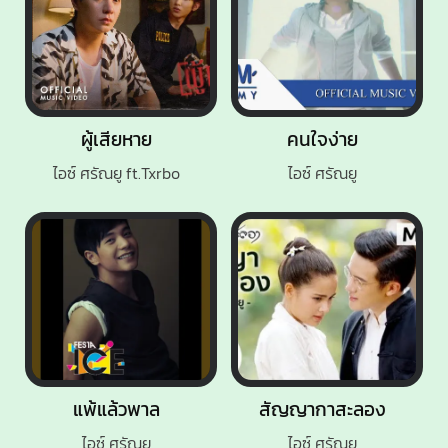
ผู้เสียหาย
คนใจง่าย
ไอซ์ ศรัณยู ft.Txrbo
ไอซ์ ศรัณยู
แพ้แล้วพาล
สัญญากาสะลอง
ไอซ์ ศรัณยู
ไอซ์ ศรัณยู