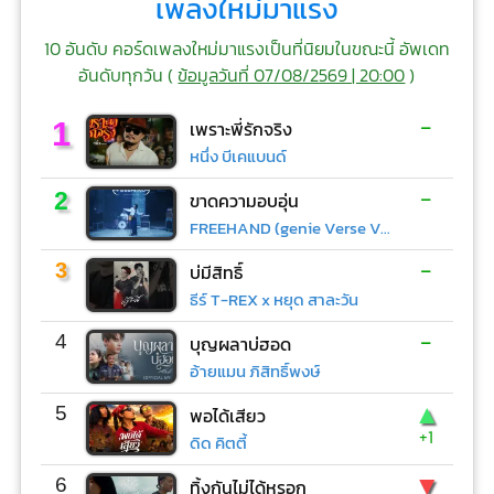
เพลงใหม่มาแรง
10 อันดับ คอร์ดเพลงใหม่มาแรงเป็นที่นิยมในขณะนี้ อัพเดท
อันดับทุกวัน (
ข้อมูลวันที่ 07/08/2569 | 20:00
)
-
1
เพราะพี่รักจริง
หนึ่ง บีเคแบนด์
-
2
ขาดความอบอุ่น
FREEHAND (genie Verse Vol.1)
-
3
บ่มีสิทธิ์
ธีร์ T-REX x หยุด สาละวัน
-
4
บุญผลาบ่ฮอด
อ้ายแมน ภิสิทธิ์พงษ์
▲
5
พอได้เสียว
+1
ดิด คิตตี้
▼
6
ทิ้งกันไม่ได้หรอก