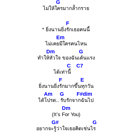
G
ไม่ให้ใ
ครมากล้ำกราย
F
* ยิ่งนานยิ่ง
รักเธอคนนี้
Em
ไม่เคย
มีใครคนไหน
Dm
G
ทำให้
หัวใจ ของฉันเ
ต้นแรง
C
C7
ได้เท่า
นี้
F
E
ยิ่งนานยิ่ง
รักมากขึ้น
ทุกวัน
Am
G
F#dim
ได้โ
ปรด..
รับรักจาก
ฉันไป
Dm
(It’s F
or You)
G#
G
อยากจะ
รู้ว่าใจเธอคิดเช่นไ
ร