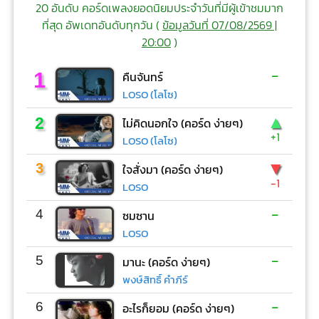
20 อันดับ คอร์ดเพลงยอดนิยมประจำวันที่มีผู้เข้าชมมาก
ที่สุด อัพเดทอันดับทุกวัน (
ข้อมูลวันที่ 07/08/2569 |
20:00
)
-
1
คืนจันทร์
LOSO (โลโซ)
▲
2
ไม่คิดนอกใจ (คอร์ด ง่ายๆ)
+1
LOSO (โลโซ)
▼
3
ใจสั่งมา (คอร์ด ง่ายๆ)
-1
LOSO
-
4
ซมซาน
LOSO
-
5
มานะ (คอร์ด ง่ายๆ)
พงษ์สิทธิ์ คำภีร์
-
6
อะไรก็ยอม (คอร์ด ง่ายๆ)