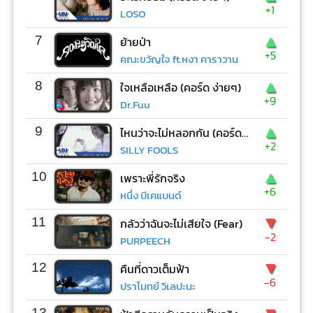
+1
LOSO
▲
7
ย้ายป่า
+5
คณะขวัญใจ ft.หงา คาราวาน
▲
8
ใจเหลือเหลือ (คอร์ด ง่ายๆ)
+9
Dr.Fuu
▲
9
ไหนว่าจะไม่หลอกกัน (คอร์ด ง่ายๆ)
+2
SILLY FOOLS
▲
10
เพราะพี่รักจริง
+6
หนึ่ง บีเคแบนด์
▼
11
กลัวว่าฉันจะไม่เสียใจ (Fear)
-2
PURPEECH
▼
12
คืนที่ดาวเต็มฟ้า
-6
ปราโมทย์ วิเลปะนะ
13