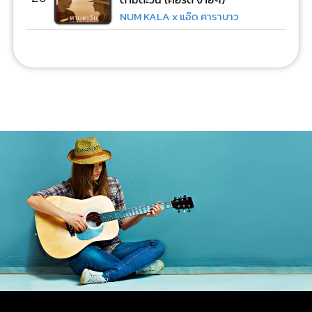
NUM KALA x แอ๊ด คาราบาว