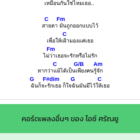
เหมือนกันใช่ไ
หมเธอ..
C
Fm
ส
ายตา
มันถูกออกแบบไว้
C
เพื่อให้เ
ฝ้ามองแค่เธอ
Fm
ไม่
ว่าเธอจะรักหรือไม่รัก
C
G/B
Am
หากว่า
แม้ได้เป็นเ
พียงคนรู้
จัก
G
F#dim
G
C
ฉันก็จะ
รักเธอ ก็ใจ
ฉันมันมีไว้ใ
ห้เธอ
คอร์ดเพลงอื่นๆ ของ ไอซ์ ศรัณยู