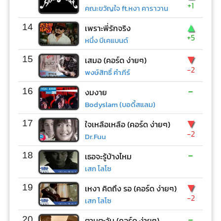
+1
คณะขวัญใจ ft.หงา คาราวาน
▲
14
เพราะพี่รักจริง
+5
หนึ่ง บีเคแบนด์
▼
15
เสมอ (คอร์ด ง่ายๆ)
-2
พงษ์สิทธิ์ คำภีร์
-
16
งมงาย
Bodyslam (บอดี้สแลม)
▼
17
ใจเหลือเหลือ (คอร์ด ง่ายๆ)
-2
Dr.Fuu
-
18
เธอจะรู้บ้างไหม
เสก โลโซ
▼
19
เหงา คิดถึง รอ (คอร์ด ง่ายๆ)
-2
เสก โลโซ
-
20
ตามตะวัน (คอร์ด ง่ายๆ)