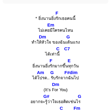
F
* ยิ่งนานยิ่ง
รักเธอคนนี้
Em
ไม่เคย
มีใครคนไหน
Dm
G
ทำให้
หัวใจ ของฉันเ
ต้นแรง
C
C7
ได้เท่า
นี้
F
E
ยิ่งนานยิ่ง
รักมากขึ้น
ทุกวัน
Am
G
F#dim
ได้โ
ปรด..
รับรักจาก
ฉันไป
Dm
(It’s F
or You)
G#
G
อยากจะ
รู้ว่าใจเธอคิดเช่นไ
ร
C
Fm