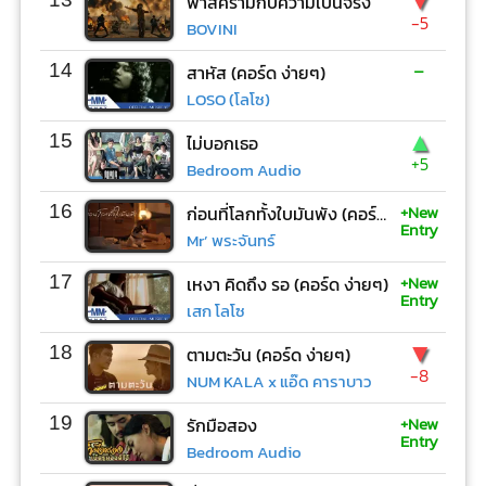
▼
ฟ้าสีครามกับความเป็นจริง
-5
BOVINI
-
14
สาหัส (คอร์ด ง่ายๆ)
LOSO (โลโซ)
▲
15
ไม่บอกเธอ
+5
Bedroom Audio
+New
16
ก่อนที่โลกทั้งใบมันพัง (คอร์ด ง่ายๆ)
Entry
Mr’ พระจันทร์
+New
17
เหงา คิดถึง รอ (คอร์ด ง่ายๆ)
Entry
เสก โลโซ
▼
18
ตามตะวัน (คอร์ด ง่ายๆ)
-8
NUM KALA x แอ๊ด คาราบาว
+New
19
รักมือสอง
Entry
Bedroom Audio