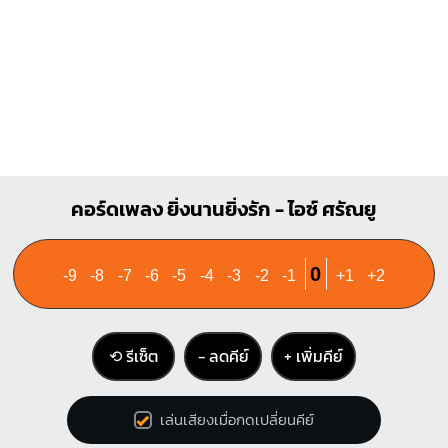
Em
Dm
O
O
O
O
X
X
O
1
1
1
2
3
2
3
C7
E
คอร์ดเพลง ยิ่งนานยิ่งรัก - ไอซ์ ศรัณยู
X
O
O
O
O
1
1
1
1
2
2
3
0
-9
-8
-7
-6
-5
-4
-3
-2
-1
+1
+2
3
4
⟲ รีเซ็ต
− ลดคีย์
+ เพิ่มคีย์
G#
X
1
1
1
1
เล่นเสียงเมื่อกดเปลี่ยนคีย์
3