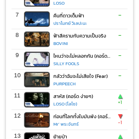
LOSO
-
7
คืนที่ดาวเต็มฟ้า
ปราโมทย์ วิเลปะนะ
-
8
ฟ้าสีครามกับความเป็นจริง
BOVINI
-
9
ไหนว่าจะไม่หลอกกัน (คอร์ด ง่ายๆ)
SILLY FOOLS
-
10
กลัวว่าฉันจะไม่เสียใจ (Fear)
PURPEECH
▲
11
สาหัส (คอร์ด ง่ายๆ)
+1
LOSO (โลโซ)
▼
12
ก่อนที่โลกทั้งใบมันพัง (คอร์ด ง่ายๆ)
-1
Mr’ พระจันทร์
▲
13
ย้ายป่า