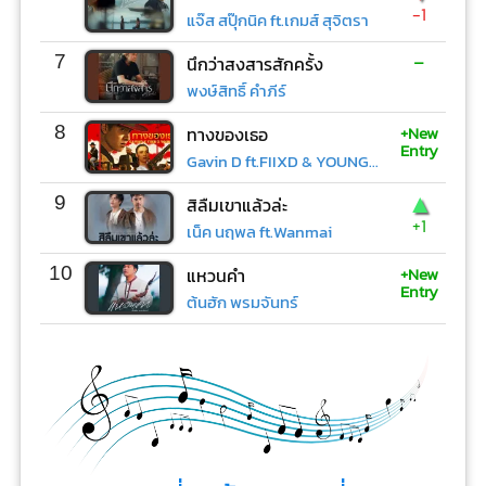
-1
แจ๊ส สปุ๊กนิค ft.เกมส์ สุจิตรา
-
7
นึกว่าสงสารสักครั้ง
พงษ์สิทธิ์ คำภีร์
+New
8
ทางของเธอ
Entry
Gavin D ft.FIIXD & YOUNGOHM
▲
9
สิลืมเขาแล้วล่ะ
+1
เน็ค นฤพล ft.Wanmai
+New
10
แหวนคำ
Entry
ต้นฮัก พรมจันทร์