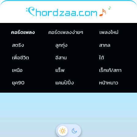
คอร์ดเพลง
คอร์ดเพลงง่ายๆ
เพลงใหม่
สตริง
ลูกทุ่ง
สากล
เพื่อชีวิต
อีสาน
ใต้
เหนือ
แร็พ
เร็กเก้/สกา
ยุค90
แคมป์ปิ้ง
หน้าหนาว