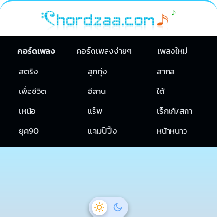
คอร์ดเพลง
คอร์ดเพลงง่ายๆ
เพลงใหม่
สตริง
ลูกทุ่ง
สากล
เพื่อชีวิต
อีสาน
ใต้
เหนือ
แร็พ
เร็กเก้/สกา
ยุค90
แคมป์ปิ้ง
หน้าหนาว