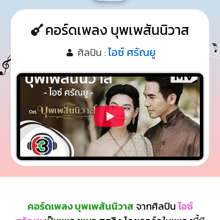
คอร์ดเพลง บุพเพสันนิวาส
ไอซ์ ศรัณยู
ศิลปิน :
คอร์ดเพลง บุพเพสันนิวาส
จากศิลปิน
ไอซ์