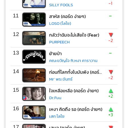
-1
SILLY FOOLS
-
11
สาหัส (คอร์ด ง่ายๆ)
LOSO (โลโซ)
▼
12
กลัวว่าฉันจะไม่เสียใจ (Fear)
-2
PURPEECH
-
13
ย้ายป่า
คณะขวัญใจ ft.หงา คาราวาน
▼
14
ก่อนที่โลกทั้งใบมันพัง (คอร์ด ง่ายๆ)
-2
Mr’ พระจันทร์
▲
15
ใจเหลือเหลือ (คอร์ด ง่ายๆ)
+2
Dr.Fuu
▲
16
เหงา คิดถึง รอ (คอร์ด ง่ายๆ)
+3
เสก โลโซ
▼
17
เสมอ (คอร์ด ง่ายๆ)