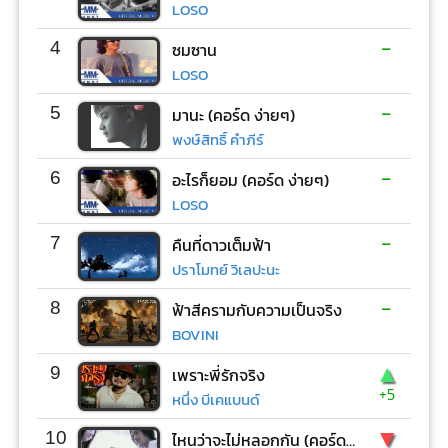
LOSO
-
4
ซมซาน
LOSO
-
5
มานะ (คอร์ด ง่ายๆ)
พงษ์สิทธิ์ คำภีร์
-
6
อะไรก็ยอม (คอร์ด ง่ายๆ)
LOSO
-
7
คืนที่ดาวเต็มฟ้า
ปราโมทย์ วิเลปะนะ
-
8
ฟ้าสีครามกับความเป็นจริง
BOVINI
▲
9
เพราะพี่รักจริง
+5
หนึ่ง บีเคแบนด์
▼
10
ไหนว่าจะไม่หลอกกัน (คอร์ด ง่ายๆ)