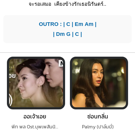
จะ
รอเสมอ
เคียงข้างรักเธอนิรันดร์..
OUTRO : |
C
|
Em
Am
|
|
Dm
G
|
C
|
ออเจ้าเอย
ซ่อนกลิ่น
พีท พล Ost.บุพเพสันนิวาส
Palmy (ปาล์มมี่)