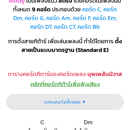
ศรัณยู
เป็นเพลงแนว
สตริง
โดยคอร์ดในเพลงนี้มี
ทั้งหมด
9 คอร์ด
ประกอบด้วย
คอร์ด C, คอร์ด
Dm, คอร์ด G, คอร์ด Am, คอร์ด F, คอร์ด Em,
คอร์ด D7, คอร์ด C7, คอร์ด Bb
การตั้งสายกีต้าร์ เพื่อเล่นเพลงนี้ ทำได้โดยการ
ตั้ง
สายเป็นแบบมาตรฐาน (Standard E)
ตารางคอร์ดกีตาร์ของคอร์ดเพลง
บุพเพสันนิวาส
คลิกที่คอร์ดกีต้าร์เพื่อฟังเสียง
แสดงคอร์ดทั้งหมด ▼
C
Dm
X
O
O
X
X
O