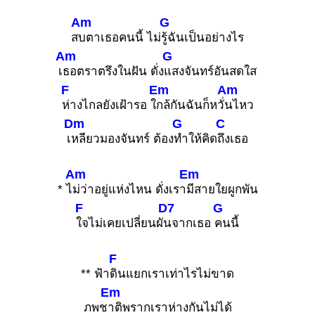
Am
G
ส
บตาเธอคนนี้ ไม่
รู้ฉันเป็นอย่างไร
Am
G
เ
ธอตราตรึงในฝัน ดั่ง
แสงจันทร์อันสดใส
F
Em
Am
ห่างไกลยังเฝ้ารอ ใ
กล้กันฉันก็หวั่
นไหว
Dm
G
C
เ
หลียวมองจันทร์ ต้อง
ทำให้คิด
ถึงเธอ
Am
Em
* ไ
ม่ว่าอยู่แห่งไหน ดั่งเรา
มีสายใยผูกพัน
F
D7
G
ใจไม่เคยเปลี่ยนผั
นจากเธอ
คนนี้
F
** ฟ้า
ดินแยกเราเท่าไรไม่ขาด
Em
ภพช
าติพรากเราห่างกันไม่ได้