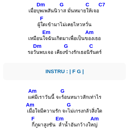
Dm
G
C
C7
เมื่อบุ
พเพสันนิว
าส มั่นหมาย
ให้เจอ
F
ผู้
ใดเข้ามาไม่เคยไหวหวั่น
Em
Am
เหมือนใ
จฉันเกิดมาเพื่อเป็นข
องเธอ
Dm
G
C
รอวั
นพบเจอ เคียง
ข้างรักเธอนิ
รันดร์
INSTRU : |
F
G
|
Am
G
แ
ค่มีเราวันนี้ จะ
ร้อนหนาวสักเท่าไร
Am
G
เ
มื่อใจมีความรัก จะ
ไม่เกรงกลัวสิ่งใด
F
Em
Am
กี่ภูผาสูงชัน
ลำน้ำอันกว้างให
ญ่