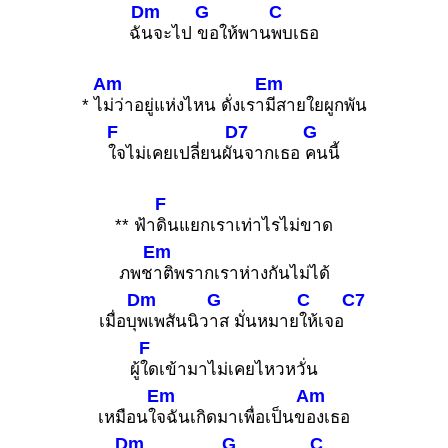
Dm
G
C
ฉั
นจะไป
ขอให้พาน
พบเธอ
Am
Em
* ไ
ม่ว่าอยู่แห่งไหน ดั่งเรา
มีสายใยผูกพัน
F
D7
G
ใจไม่เคยเปลี่ยนผั
นจากเธอ
คนนี้
F
** ฟ้า
ดินแยกเราเท่าไรไม่ขาด
Em
ภพช
าติพรากเราห่างกันไม่ได้
Dm
G
C
C7
เมื่อบุ
พเพสันนิว
าส มั่นหมาย
ให้เจอ
F
ผู้
ใดเข้ามาไม่เคยไหวหวั่น
Em
Am
เหมือนใ
จฉันเกิดมาเพื่อเป็นข
องเธอ
Dm
G
C