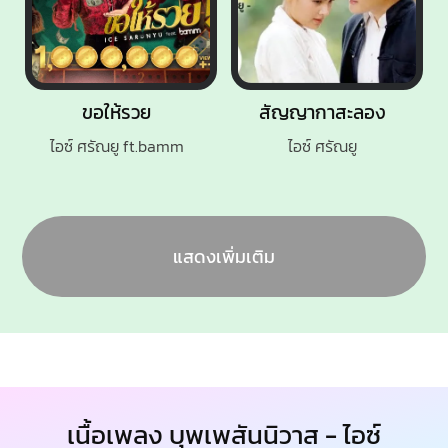
ขอให้รวย
สัญญากาสะลอง
ไอซ์ ศรัณยู ft.bamm
ไอซ์ ศรัณยู
แสดงเพิ่มเติม
เนื้อเพลง บุพเพสันนิวาส - ไอซ์