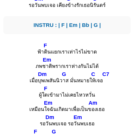
รอวั
นพบเจอ เคียง
ข้างรักเธอนิ
รันดร์
INSTRU : |
F
|
Em
|
Bb
|
G
|
F
ฟ้า
ดินแยกเราเท่าไรไม่ขาด
Em
ภพช
าติพรากเราห่างกันไม่ได้
Dm
G
C
C7
เมื่อบุ
พเพสันนิว
าส มั่นหมายใ
ห้เจอ
F
ผู้ใ
ดเข้ามาไม่เคยไหวหวั่น
Em
Am
เหมือนใ
จฉันเกิดมาเพื่อเป็นข
องเธอ
Dm
Em
รอวั
นพบเจอ รอวั
นพบเธอ
F
G