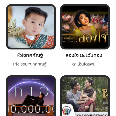
หัวใจทศกัณฐ์
สองใจ Ost.วันทอง
เก่ง ธชย ft.ทศกัณฐ์
ดา เอ็นโดรฟิน