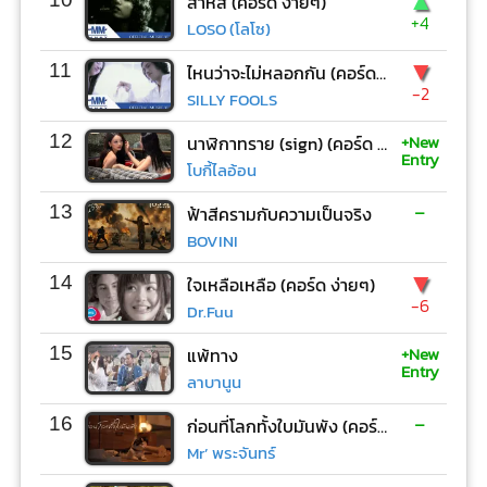
▲
สาหัส (คอร์ด ง่ายๆ)
+4
LOSO (โลโซ)
▼
11
ไหนว่าจะไม่หลอกกัน (คอร์ด ง่ายๆ)
-2
SILLY FOOLS
+New
12
นาฬิกาทราย (sign) (คอร์ด ง่ายๆ)
Entry
โบกี้ไลอ้อน
-
13
ฟ้าสีครามกับความเป็นจริง
BOVINI
▼
14
ใจเหลือเหลือ (คอร์ด ง่ายๆ)
-6
Dr.Fuu
+New
15
แพ้ทาง
Entry
ลาบานูน
-
16
ก่อนที่โลกทั้งใบมันพัง (คอร์ด ง่ายๆ)
Mr’ พระจันทร์