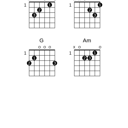
1
1
1
1
2
2
3
3
G
Am
O
O
O
X
O
O
1
1
1
1
2
3
2
3
F
Em
O
O
O
O
1
1
1
1
1
2
2
3
3
4