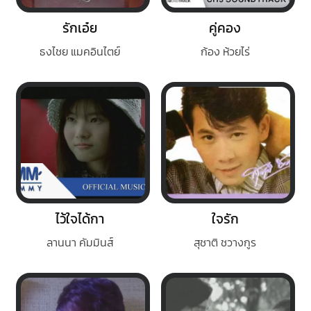
รักเอ๋ย
คู่คอง
ธงไชย แมคอินไตย์
ก้อง ห้วยไร่
ไว้ใจได้กา
ใจรัก
ลานนา คัมมินส์
สุชาติ ชวางกูร