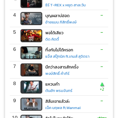
ธีร์ T-REX x หยุด สาละวัน
-
4
บุญผลาบ่ฮอด
อ้ายแมน ภิสิทธิ์พงษ์
-
5
พอได้เสียว
ดิด คิตตี้
-
6
ทิ้งกันไม่ได้หรอก
แจ๊ส สปุ๊กนิค ft.เกมส์ สุจิตรา
-
7
นึกว่าสงสารสักครั้ง
พงษ์สิทธิ์ คำภีร์
▲
8
แหวนคำ
+2
ต้นฮัก พรมจันทร์
-
9
สิลืมเขาแล้วล่ะ
เน็ค นฤพล ft.Wanmai
+New
10