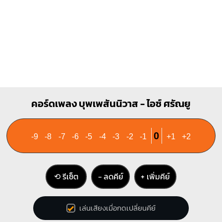
D7
C7
X
X
O
X
O
1
1
1
1
2
3
2
3
4
Bb
คอร์ดเพลง บุพเพสันนิวาส - ไอซ์ ศรัณยู
X
X
O
1
1
0
-9
-8
-7
-6
-5
-4
-3
-2
-1
+1
+2
3
4
⟲ รีเซ็ต
− ลดคีย์
+ เพิ่มคีย์
เล่นเสียงเมื่อกดเปลี่ยนคีย์