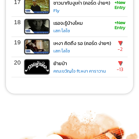
+New
17
ชาวนากับงูเห่า (คอร์ด ง่ายๆ)
Entry
Fly
+New
18
เธอจะรู้บ้างไหม
Entry
เสก โลโซ
▼
19
เหงา คิดถึง รอ (คอร์ด ง่ายๆ)
-2
เสก โลโซ
▼
20
ย้ายป่า
-13
คณะขวัญใจ ft.หงา คาราวาน