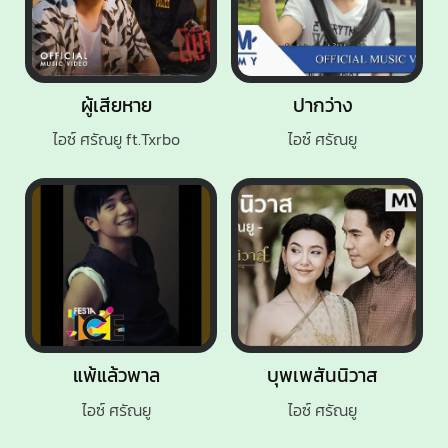
ผู้เสียหาย
ปากว่าง
ไอซ์ ศรัณยู ft.Txrbo
ไอซ์ ศรัณยู
แพ้แล้วพาล
บุพเพสันนิวาส
ไอซ์ ศรัณยู
ไอซ์ ศรัณยู