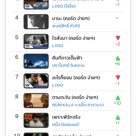
-1
LOSO (โลโซ)
-
4
มานะ (คอร์ด ง่ายๆ)
พงษ์สิทธิ์ คำภีร์
▼
5
ใจสั่งมา (คอร์ด ง่ายๆ)
-2
LOSO
▲
6
คืนที่ดาวเต็มฟ้า
+6
ปราโมทย์ วิเลปะนะ
▼
7
อะไรก็ยอม (คอร์ด ง่ายๆ)
-1
LOSO
▲
8
ตามตะวัน (คอร์ด ง่ายๆ)
+10
NUM KALA x แอ๊ด คาราบาว
▲
9
เพราะพี่รักจริง
+1
หนึ่ง บีเคแบนด์
10