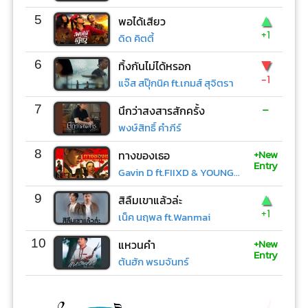
▲
5
พอได้เสียว
+1
ดิด คิตตี้
▼
6
ทิ้งกันไม่ได้หรอก
-1
แจ๊ส สปุ๊กนิค ft.เกมส์ สุจิตรา
-
7
นึกว่าสงสารสักครั้ง
พงษ์สิทธิ์ คำภีร์
+New
8
ทางของเธอ
Entry
Gavin D ft.FIIXD & YOUNGOHM
▲
9
สิลืมเขาแล้วล่ะ
+1
เน็ค นฤพล ft.Wanmai
+New
10
แหวนคำ
Entry
ต้นฮัก พรมจันทร์