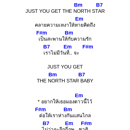
Bm
B7
JUST YOU GET THE N
ORTH ST
AR
Em
คลายความเหงาให้ห
ายคิดถึง
F#m
Bm
เ
ป็นสะพานให้
กับความรัก
B7
Em
F#m
เ
ราไม่มีวัน
ที่.. จะ
JUST YOU GET
Bm
B7
THE N
ORTH STAR
BABY
Em
* อยากให้เธอมองด
าวนี้ไว้
F#m
Bm
ต่อให้เราห่าง
กันแสนไกล
B7
Em
F#m
ไ
ม่ว่าจะอีกกี่
ภพ.. ชา
ติ