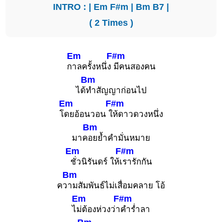
INTRO : |
Em
F#m
|
Bm
B7
|
( 2 Times )
Em
F#m
ก
าลครั้งหนึ่ง
มีคนสองคน
Bm
ได้
ทำสัญญาก่อนไป
Em
F#m
โ
ดยอ้อนวอน ใ
ห้ดาวดวงหนึ่ง
Bm
มาค
อยย้ำคำมั่นหมาย
Em
F#m
ชั่วนิรันดร์ ให้เ
รารักกัน
Bm
คว
ามสัมพันธ์ไม่เสื่อมคลาย โอ้
Em
F#m
ไ
ม่ต้องห่วงว่า
คำร่ำลา