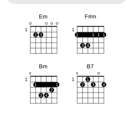
Em
F#m
O
O
O
O
1
1
2
3
1
1
1
1
3
4
Bm
B7
X
X
O
1
1
1
1
1
2
3
4
2
3
4
E
O
O
O
1
1