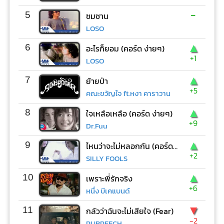
-
5
ซมซาน
LOSO
▲
6
อะไรก็ยอม (คอร์ด ง่ายๆ)
+1
LOSO
▲
7
ย้ายป่า
+5
คณะขวัญใจ ft.หงา คาราวาน
▲
8
ใจเหลือเหลือ (คอร์ด ง่ายๆ)
+9
Dr.Fuu
▲
9
ไหนว่าจะไม่หลอกกัน (คอร์ด ง่ายๆ)
+2
SILLY FOOLS
▲
10
เพราะพี่รักจริง
+6
หนึ่ง บีเคแบนด์
▼
11
กลัวว่าฉันจะไม่เสียใจ (Fear)
-2
PURPEECH