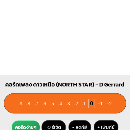
2
3
คอร์ดเพลง ดาวเหนือ (NORTH STAR) - D Gerrard
0
-9
-8
-7
-6
-5
-4
-3
-2
-1
+1
+2
คอร์ดง่ายๆ
⟲ รีเซ็ต
− ลดคีย์
+ เพิ่มคีย์