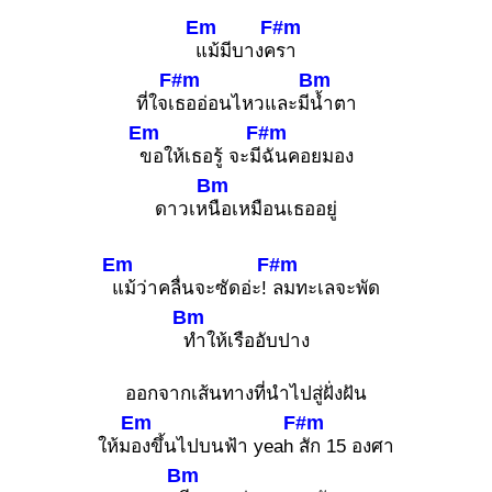
Em
F#m
แม้มีบางค
รา
F#m
Bm
ที่ใจเ
ธออ่อนไหวและมี
น้ำตา
Em
F#m
ขอให้เธอรู้ จะมี
ฉันคอยมอง
Bm
ดาวเห
นือเหมือนเธออยู่
Em
F#m
แม้ว่าคลื่นจะซัดอ่ะ!
ลมทะเลจะพัด
Bm
ทำให้เรืออับปาง
ออกจากเส้นทางที่นำไปสู่ฝั่งฝัน
Em
F#m
ให้ม
องขึ้นไปบนฟ้า yeah
สัก 15 องศา
Bm