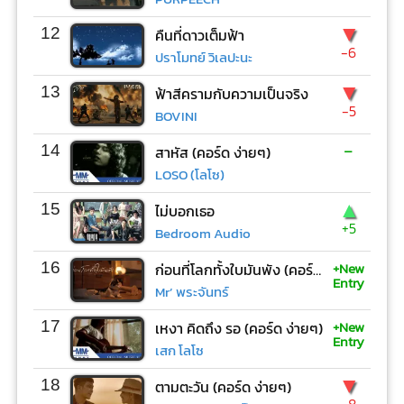
▼
12
คืนที่ดาวเต็มฟ้า
-6
ปราโมทย์ วิเลปะนะ
▼
13
ฟ้าสีครามกับความเป็นจริง
-5
BOVINI
-
14
สาหัส (คอร์ด ง่ายๆ)
LOSO (โลโซ)
▲
15
ไม่บอกเธอ
+5
Bedroom Audio
+New
16
ก่อนที่โลกทั้งใบมันพัง (คอร์ด ง่ายๆ)
Entry
Mr’ พระจันทร์
+New
17
เหงา คิดถึง รอ (คอร์ด ง่ายๆ)
Entry
เสก โลโซ
▼
18
ตามตะวัน (คอร์ด ง่ายๆ)