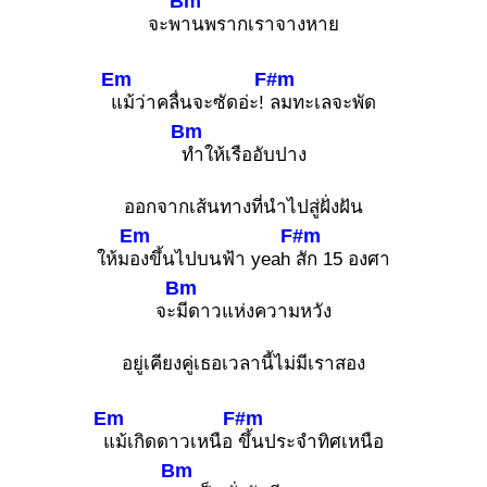
Bm
จะพ
านพรากเราจางหาย
Em
F#m
แม้ว่าคลื่นจะซัดอ่ะ!
ลมทะเลจะพัด
Bm
ทำให้เรืออับปาง
ออกจากเส้นทางที่นำไปสู่ฝั่งฝัน
Em
F#m
ให้ม
องขึ้นไปบนฟ้า yeah
สัก 15 องศา
Bm
จะ
มีดาวแห่งความหวัง
อยู่เคียงคู่เธอเวลานี้ไม่มีเราสอง
Em
F#m
แม้เกิดดาวเหนือ
ขึ้นประจำทิศเหนือ
Bm