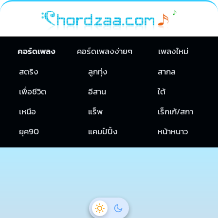
คอร์ดเพลง
คอร์ดเพลงง่ายๆ
เพลงใหม่
สตริง
ลูกทุ่ง
สากล
เพื่อชีวิต
อีสาน
ใต้
เหนือ
แร็พ
เร็กเก้/สกา
ยุค90
แคมป์ปิ้ง
หน้าหนาว