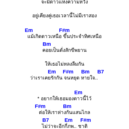
จะ
มีดาวแห่งความหวัง
อยู่เคียงคู่เธอเวลานี้ไม่มีเราสอง
Em
F#m
แม้เกิดดาวเหนือ
ขึ้นประจำทิศเหนือ
Bm
ค
อยเป็นดั่งสักขีพยาน
ให้เธอไม่หลงลืมกัน
Em
F#m
Bm
B7
ว่าเราเคย
รักกัน จ
นหยุด ห
ายใจ..
Em
* อยากให้เธอมองด
าวนี้ไว้
F#m
Bm
ต่อให้เราห่าง
กันแสนไกล
B7
Em
F#m
ไ
ม่ว่าจะอีกกี่
ภพ.. ชา
ติ