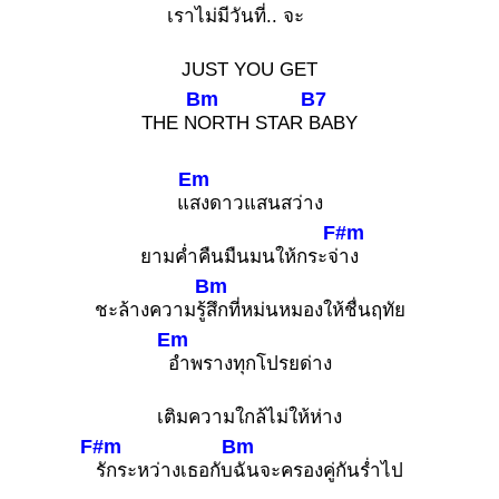
เ
ราไม่มีวัน
ที่.. จะ
JUST YOU GET
Bm
B7
THE N
ORTH STAR
BABY
Em
แ
สงดาวแสนสว่าง
F#m
ยามค่ำคืนมืนมนให้กระจ่
าง
Bm
ชะล้างความรู้
สึกที่หม่นหมองให้ชื่นฤทัย
Em
อำพรางทุกโปรยด่าง
เติมความใกล้ไม่ให้ห่าง
F#m
Bm
รักระหว่างเธอกับ
ฉันจะครองคู่กันร่ำไป