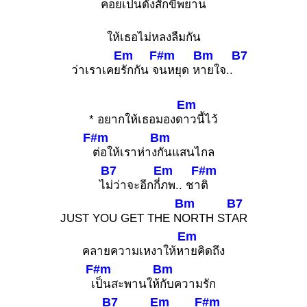
ค
อยเป็นดั่งสักขีพยาน
ให้เธอไม่หลงลืมกัน
Em
F#m
Bm
B7
ว่าเราเคย
รักกัน จ
นหยุด ห
ายใจ..
Em
* อยากให้เธอมองด
าวนี้ไว้
F#m
Bm
ต่อให้เราห่าง
กันแสนไกล
B7
Em
F#m
ไ
ม่ว่าจะอีกกี่
ภพ.. ชา
ติ
Bm
B7
JUST YOU GET THE N
ORTH ST
AR
Em
คลายความเหงาให้ห
ายคิดถึง
F#m
Bm
เ
ป็นสะพานให้
กับความรัก
B7
Em
F#m