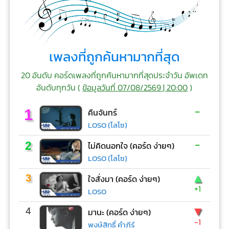
เพลงที่ถูกค้นหามากที่สุด
20 อันดับ คอร์ดเพลงที่ถูกค้นหามากที่สุดประจำวัน อัพเดท
อันดับทุกวัน (
ข้อมูลวันที่ 07/08/2569 | 20:00
)
-
1
คืนจันทร์
LOSO (โลโซ)
-
2
ไม่คิดนอกใจ (คอร์ด ง่ายๆ)
LOSO (โลโซ)
▲
3
ใจสั่งมา (คอร์ด ง่ายๆ)
+1
LOSO
▼
4
มานะ (คอร์ด ง่ายๆ)
-1
พงษ์สิทธิ์ คำภีร์