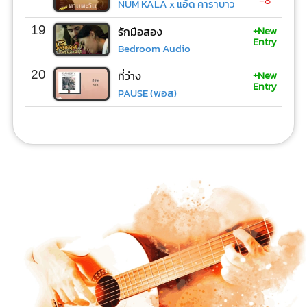
-8
NUM KALA x แอ๊ด คาราบาว
+New
19
รักมือสอง
Entry
Bedroom Audio
+New
20
ที่ว่าง
Entry
PAUSE (พอส)