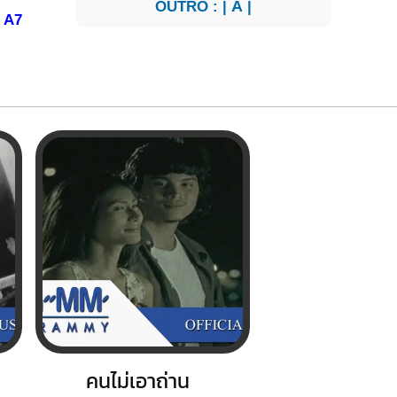
OUTRO : |
A
|
A7
ู้
คนไม่เอาถ่าน