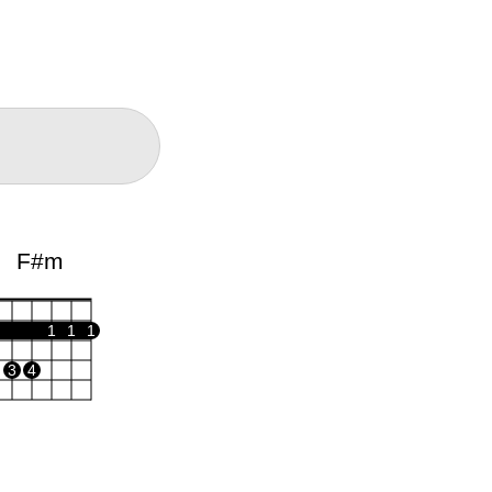
F#m
1
1
1
3
4
Dm