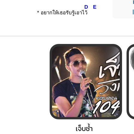
D
E
* อยากให้เธอรับรู้เอาไ
ว้
เจ็บช้ำ