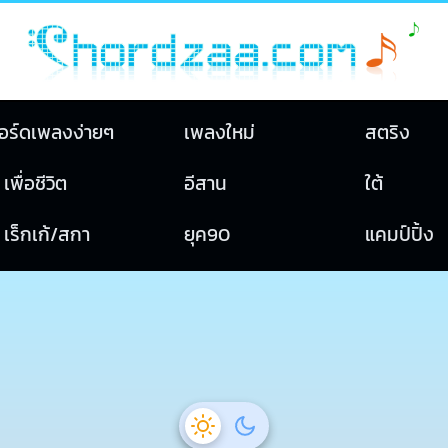
อร์ดเพลงง่ายๆ
เพลงใหม่
สตริง
เพื่อชีวิต
อีสาน
ใต้
เร็กเก้/สกา
ยุค90
แคมป์ปิ้ง