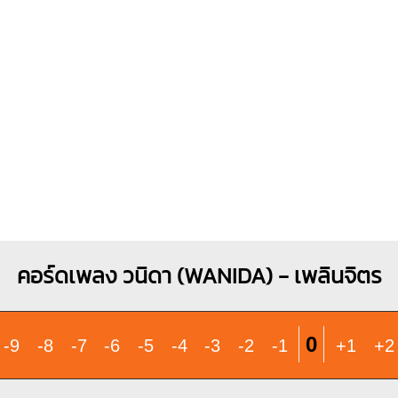
O
X
X
O
X
X
O
X
1
1
1
1
1
2
2
3
3
คอร์ดเพลง วนิดา (WANIDA) - เพลินจิตร
0
-9
-8
-7
-6
-5
-4
-3
-2
-1
+1
+2