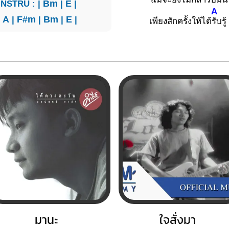
INSTRU : |
Bm
|
E
|
A
|
A
|
F#m
|
Bm
|
E
|
เพียงสักครั้งให้ได้
รับร
มานะ
ใจสั่งมา