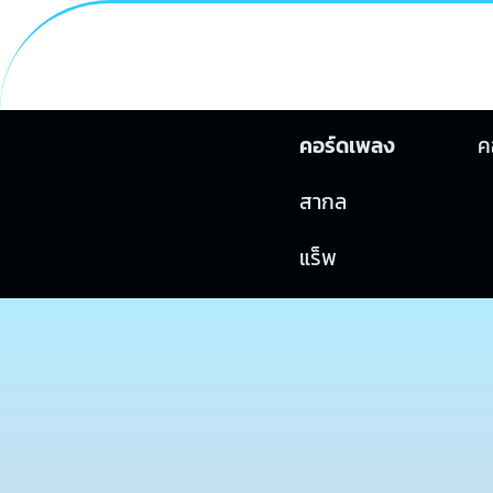
คอร์ดเพลง
ค
สากล
แร็พ