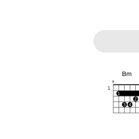
Bm
X
1
1
2
3
4
A7