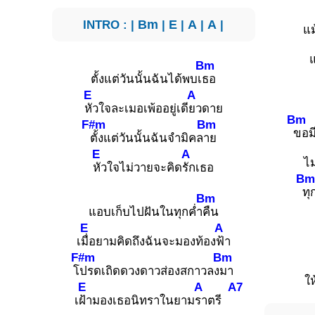
INTRO : |
Bm
|
E
|
A
|
A
|
แ
แ
Bm
ตั้งแต่วันนั้นฉันได้พบเ
ธอ
E
A
หัวใจละเมอเพ้ออยู่เดี
ยวดาย
Bm
F#m
Bm
ขอมี
ตั้งแต่วันนั้นฉันจำมิคล
าย
E
A
ไม
หัวใจไม่วายจะคิด
รักเธอ
B
ทุ
Bm
แอบเก็บไปฝันในทุกค่ำ
คืน
E
A
เ
มื่อยามคิดถึงฉันจะมองท้อง
ฟ้า
F#m
Bm
โ
ปรดเถิดดวงดาวส่องสกาวลง
มา
ให
E
A
A7
เ
ฝ้ามองเธอนิทราในยาม
ราตรี