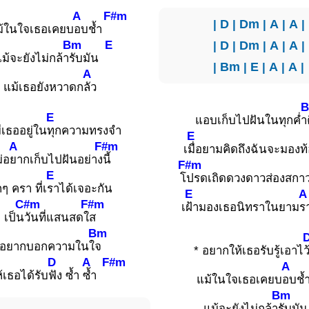
A
F#m
|
D
|
Dm
|
A
|
A
|
ม้ในใจเธอเคยบ
อบช้ำ
Bm
E
|
D
|
Dm
|
A
|
A
|
ม้จะยังไม่กล้า
รับมัน
|
Bm
|
E
|
A
|
A
|
A
แม้เธอยังหวาดก
ลัว
E
แอบเก็บไปฝันในทุกค่ำ
เธออยู่ใน
ทุกความทรงจำ
E
A
F#m
เ
มื่อยามคิดถึงฉันจะมองท
่อ
ยากเก็บไปฝันอย่าง
นี้
F#m
m
E
โ
ปรดเถิดดวงดาวส่องสกา
กๆ ครา ที่เ
ราได้เจอะกัน
E
A
C#m
F#m
เ
ฝ้ามองเธอนิทราในยาม
ร
เป็น
วันที่แสนสดใ
ส
Bm
อยากบอกความในใ
จ
* อยากให้เธอรับรู้เอาไ
D
A
F#m
A
้เธอได้รับ
ฟัง ซ้ำ
ซ้ำ
แม้ในใจเธอเคยบ
อบช
Bm
แม้จะยังไม่กล้า
รับมั