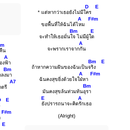
D
E
* แต่หากว่าเธอยังไม่มีใ
คร
A
F#m
ขอพื้นที่ให้ฉันได้ไ
หม
Bm
E
จะทำให้เธอมั่นใ
จ ไม่มีผู้ใ
ด
A
Bm
จะพรากเราจาก
กัน
คืน
A
Bm
E
้อง
ฟ้า
ถ้าหากความฝันของฉันเป็นจ
ริง
Bm
A
F#m
วลง
มา
ฉันคงสุขยิ่งด้วยใจใ
ฝ่หา
A7
Bm
าตรี
มันคงสุขล้นท่วมท้นอุ
รา
E
A
D
E
ยังปรารถนาจะคิด
รักเธอ
ว้
F#m
(Alright)
้ำ
E
น