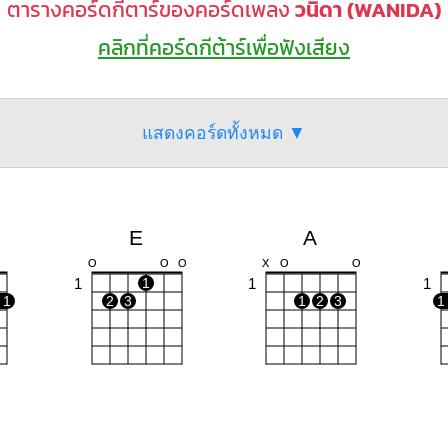
ตารางคอร์ดกีตาร์ของคอร์ดเพลง
วนิดา (WANIDA)
คลิกที่คอร์ดกีต้าร์เพื่อฟังเสียง
แสดงคอร์ดทั้งหมด ▼
E
A
O
O
O
X
O
O
1
1
1
1
1
2
3
1
2
3
1
D
C#m