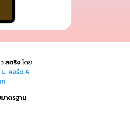
นว
สตริง
โดย
 E, คอร์ด A,
Dm
บบมาตรฐาน