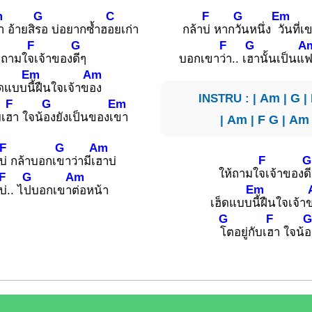
m
G
C
F
G
Em
 อ้ายสิ
รอ บ่อยากซ้ำฮ
อยเก่า
กล้า
บ่ หาก
วันหนึ่ง
วันที่เ
F
G
F
G
A
ถามใ
จเจ้าของ
ดีๆ
บอกเขา
ว่า.. เ
ฮานั้นเป็นแ
ฟ
Em
Am
็ดแบบ
นี้ฝืนใจเจ้าข
อง
INSTRU : |
Am
|
G
|
F
G
Em
บเ
ฮา ใจน้
องยังเป็นของเ
ขา
|
Am
|
F
G
|
Am
F
G
Am
F
G
บ่ กล้าบอกเ
ขาว่ามีเ
ฮาบ่
ให้ถามใ
จเจ้าของ
ด
F
G
Am
Em
บ่.. ไ
ปบอกเขา
ต่อหน้า
เฮ็ดแบบ
นี้ฝืนใจเจ้า
G
F
G
โตอยู่กับเ
ฮา ใจน้
อ