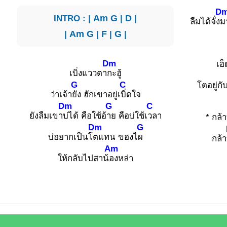
D
INTRO : |
Am
G
|
D
|
ลืมได้จั่ง
มา
|
Am
G
|
F
|
G
|
Dm
เฮ
เบิ่งแววตา
กะฮู้
G
C
โตอยู่กั
ว่าเจ้า
ยัง ฮักเขาอยู่เ
บิ่ดใจ
Dm
G
C
ยังลืมเขา
บ่ได้ คือใช้อ้
าย คือบ่ใช้เ
วลา
* กล้า
Dm
G
บ่อยากเป็นโ
ตแทน ของไ
ผ
กล้า
Am
ให้กลับไปสาน้
องหล่า