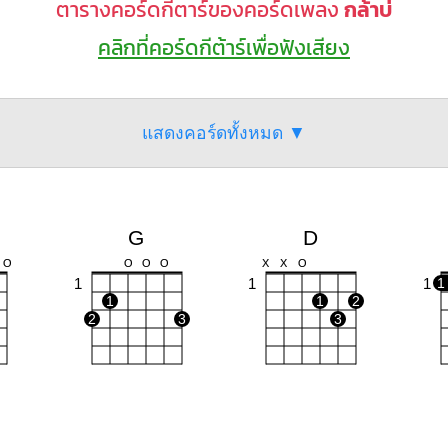
ตารางคอร์ดกีตาร์ของคอร์ดเพลง
กล้าบ่
คลิกที่คอร์ดกีต้าร์เพื่อฟังเสียง
แสดงคอร์ดทั้งหมด ▼
G
D
O
O
O
O
X
X
O
1
1
1
1
1
1
2
2
3
3
C
Em