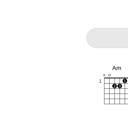
Am
X
O
1
1
2
3
Dm