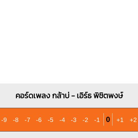
X
O
O
O
O
O
O
O
1
1
1
1
1
2
2
3
3
คอร์ดเพลง กล้าบ่ - เอิร์ธ พิชิตพงษ์
0
-9
-8
-7
-6
-5
-4
-3
-2
-1
+1
+2