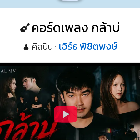
คอร์ดเพลง กล้าบ่
เอิร์ธ พิชิตพงษ์
ศิลปิน :