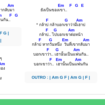
Am
Em
F
G
E
ขากลับ
มา
ยังเป็นของเ
ขา..
m
F
G
นกัน.
.
F
G
Am
* กล้า
บ่ กล้าบอกเ
ขาว่ามีเ
ฮาบ่
F
G
Am
F
G
|
กล้า
บ่.. ไ
ปบอกเขา
ต่อหน้า
F
G
Em
Am
|
กล้า
บ่ หาก
วันหนึ่ง
วันที่เขากลับ
มา
F
G
Am
บอกเขา
ว่า.. เ
ฮานั้นเป็นแ
ฟนกัน..
ีๆ
F
Em
Am
Am
บอกเขาว่
า.. เ
ฮานั้นเป็นแ
ฟนกัน
ข
อง
OUTRO : |
Am
G
F
|
Am
G
|
F
|
ง