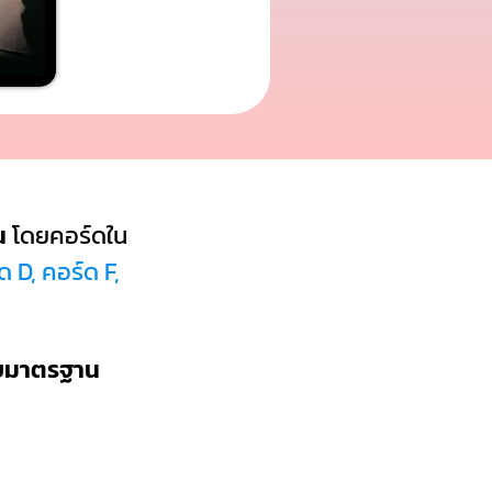
น
โดยคอร์ดใน
 D, คอร์ด F,
บบมาตรฐาน