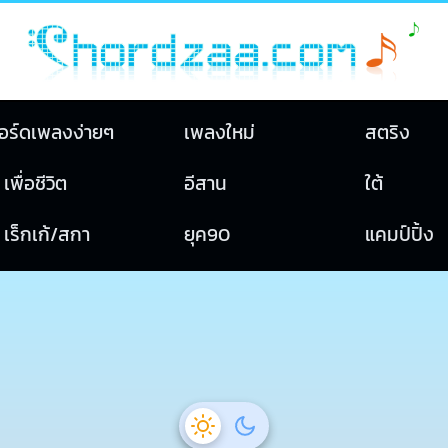
อร์ดเพลงง่ายๆ
เพลงใหม่
สตริง
เพื่อชีวิต
อีสาน
ใต้
เร็กเก้/สกา
ยุค90
แคมป์ปิ้ง