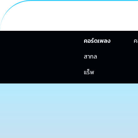
คอร์ดเพลง
ค
สากล
แร็พ