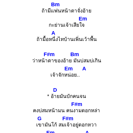
Bm
ถ้ามีแ
ฟนหน้าตาจั่งอ้าย
Em
กะย่านเจ้าเสียใ
จ
A
ถ้ามื้อห
นี่งไทบ้านเพิ่นเว้าพื้น
F#m
Bm
ว่าหน้า
ตาของอ้าย
มันบ่สมบ่เกิน
Em
A
เจ้าจักห
น่อย..
D
* อ้
ายมันบักคนจน
F#m
คงบ่สมหน้ามน คนง
ามดอกหล่า
G
F#m
เ
ขามันโก้ สมเ
จ้าอยู่ดอกหวา
Em
A