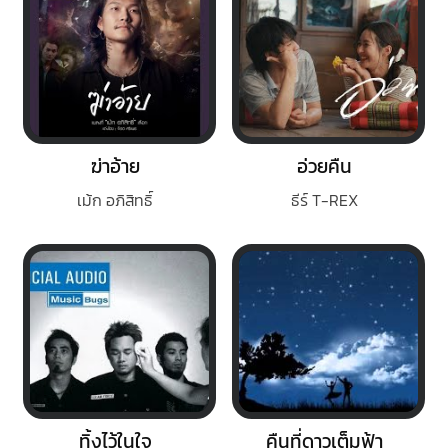
ฆ่าอ้าย
อ่วยคืน
เม้ก อภิสิทธิ์
ธีร์ T-REX
ทิ้งไว้ในใจ
คืนที่ดาวเต็มฟ้า