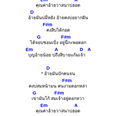
คุณ
ค่าอ้ายวาสนาบ่ฮ
อด
D
อ้
ายมันบ่มีหยัง อ้ายคงบ่อยากฝัน
F#m
คงสิบ่ได้กอด
G
F#m
ได้จ
อบซอมเบิ่ง อยู่
นี่กะพอดอก
Em
A
D
A
บุญอ้ายน้อย บ่
ถึงสิบายแก้มเ
จ้า
D
* อ้
ายมันบักคนจน
F#m
คงบ่สมหน้ามน คนง
ามดอกหล่า
G
F#m
เ
ขามันโก้ สมเ
จ้าอยู่ดอกหวา
Em
A
คุณ
ค่าอ้ายวาสนาบ่ฮ
อด