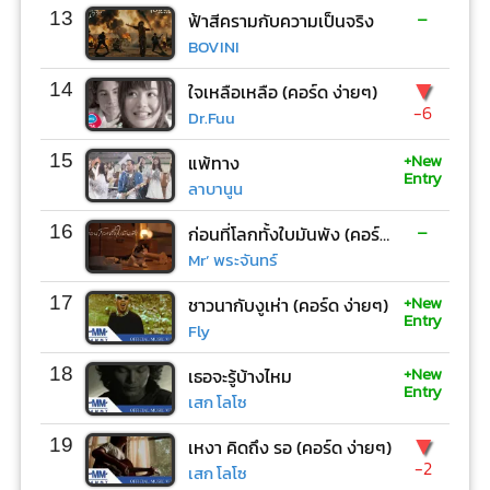
-
13
ฟ้าสีครามกับความเป็นจริง
BOVINI
▼
14
ใจเหลือเหลือ (คอร์ด ง่ายๆ)
-6
Dr.Fuu
+New
15
แพ้ทาง
Entry
ลาบานูน
-
16
ก่อนที่โลกทั้งใบมันพัง (คอร์ด ง่ายๆ)
Mr’ พระจันทร์
+New
17
ชาวนากับงูเห่า (คอร์ด ง่ายๆ)
Entry
Fly
+New
18
เธอจะรู้บ้างไหม
Entry
เสก โลโซ
▼
19
เหงา คิดถึง รอ (คอร์ด ง่ายๆ)
-2
เสก โลโซ