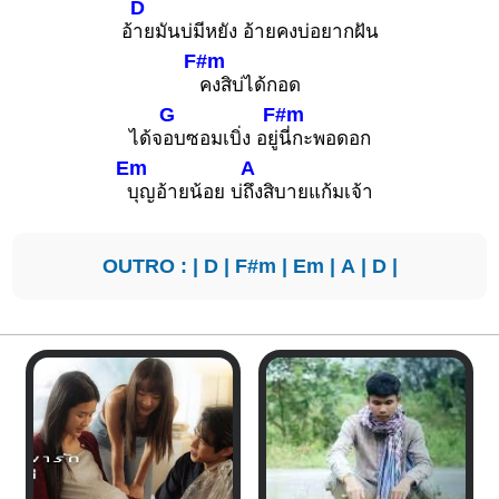
D
อ้
ายมันบ่มีหยัง อ้ายคงบ่อยากฝัน
F#m
คงสิบ่ได้กอด
G
F#m
ได้จ
อบซอมเบิ่ง อยู่
นี่กะพอดอก
Em
A
บุญอ้ายน้อย บ่
ถึงสิบายแก้มเจ้า
OUTRO : |
D
|
F#m
|
Em
|
A
|
D
|