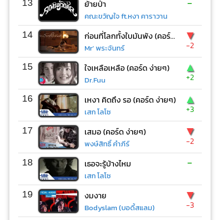
-
13
ย้ายป่า
คณะขวัญใจ ft.หงา คาราวาน
▼
14
ก่อนที่โลกทั้งใบมันพัง (คอร์ด ง่ายๆ)
-2
Mr’ พระจันทร์
▲
15
ใจเหลือเหลือ (คอร์ด ง่ายๆ)
+2
Dr.Fuu
▲
16
เหงา คิดถึง รอ (คอร์ด ง่ายๆ)
+3
เสก โลโซ
▼
17
เสมอ (คอร์ด ง่ายๆ)
-2
พงษ์สิทธิ์ คำภีร์
-
18
เธอจะรู้บ้างไหม
เสก โลโซ
▼
19
งมงาย
-3
Bodyslam (บอดี้สแลม)