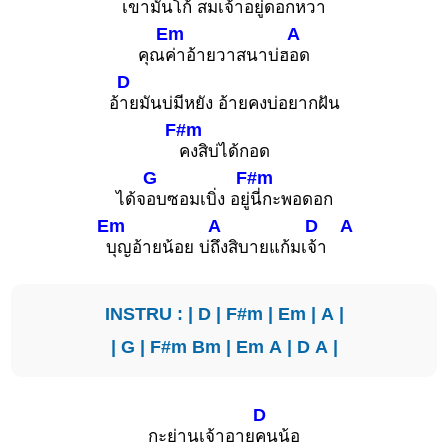
เ
ขามันโก้ สมเ
จ้าอยู่ดอกหวา
Em
A
คุณ
ค่าอ้ายวาสนาบ่ฮ
อด
D
อ้
ายมันบ่มีหยัง อ้ายคงบ่อยากฝัน
F#m
คงสิบ่ได้กอด
G
F#m
ได้จ
อบซอมเบิ่ง อยู่
นี่กะพอดอก
Em
A
D
A
บุญอ้ายน้อย บ่
ถึงสิบายแก้มเ
จ้า
INSTRU : |
D
|
F#m
|
Em
|
A
|
|
G
|
F#m
Bm
|
Em
A
|
D
A
|
D
กะย่านเจ้าอาย
คนน้อ