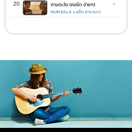
-
20
ตามตะวัน (คอร์ด ง่ายๆ)
NUM KALA x แอ๊ด คาราบาว