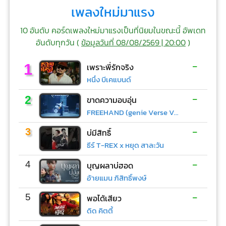
เพลงใหม่มาแรง
10 อันดับ คอร์ดเพลงใหม่มาแรงเป็นที่นิยมในขณะนี้ อัพเดท
อันดับทุกวัน (
ข้อมูลวันที่ 08/08/2569 | 20:00
)
-
1
เพราะพี่รักจริง
หนึ่ง บีเคแบนด์
-
2
ขาดความอบอุ่น
FREEHAND (genie Verse Vol.1)
-
3
บ่มีสิทธิ์
ธีร์ T-REX x หยุด สาละวัน
-
4
บุญผลาบ่ฮอด
อ้ายแมน ภิสิทธิ์พงษ์
-
5
พอได้เสียว
ดิด คิตตี้