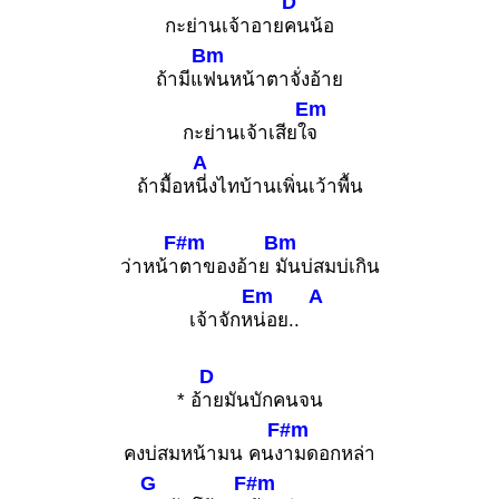
D
กะย่านเจ้าอาย
คนน้อ
Bm
ถ้ามีแ
ฟนหน้าตาจั่งอ้าย
Em
กะย่านเจ้าเสียใ
จ
A
ถ้ามื้อห
นี่งไทบ้านเพิ่นเว้าพื้น
F#m
Bm
ว่าหน้า
ตาของอ้าย
มันบ่สมบ่เกิน
Em
A
เจ้าจักห
น่อย..
D
* อ้
ายมันบักคนจน
F#m
คงบ่สมหน้ามน คนง
ามดอกหล่า
G
F#m