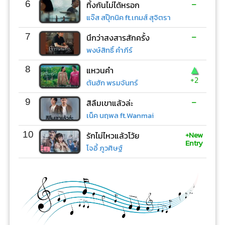
-
6
ทิ้งกันไม่ได้หรอก
แจ๊ส สปุ๊กนิค ft.เกมส์ สุจิตรา
-
7
นึกว่าสงสารสักครั้ง
พงษ์สิทธิ์ คำภีร์
▲
8
แหวนคำ
+2
ต้นฮัก พรมจันทร์
-
9
สิลืมเขาแล้วล่ะ
เน็ค นฤพล ft.Wanmai
+New
10
รักไม่ไหวแล้วโว้ย
Entry
โจอี้ ภูวศิษฐ์