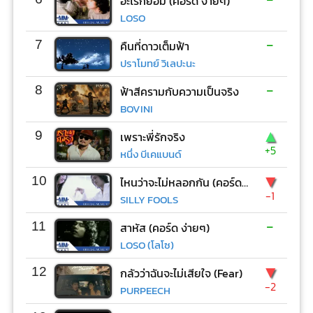
อะไรก็ยอม (คอร์ด ง่ายๆ)
LOSO
-
7
คืนที่ดาวเต็มฟ้า
ปราโมทย์ วิเลปะนะ
-
8
ฟ้าสีครามกับความเป็นจริง
BOVINI
▲
9
เพราะพี่รักจริง
+5
หนึ่ง บีเคแบนด์
▼
10
ไหนว่าจะไม่หลอกกัน (คอร์ด ง่ายๆ)
-1
SILLY FOOLS
-
11
สาหัส (คอร์ด ง่ายๆ)
LOSO (โลโซ)
▼
12
กลัวว่าฉันจะไม่เสียใจ (Fear)
-2
PURPEECH