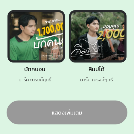
บักคนจน
ลืมบ่ได้
มาร์ค ณรงค์ฤทธิ์
มาร์ค ณรงค์ฤทธิ์
แสดงเพิ่มเติม