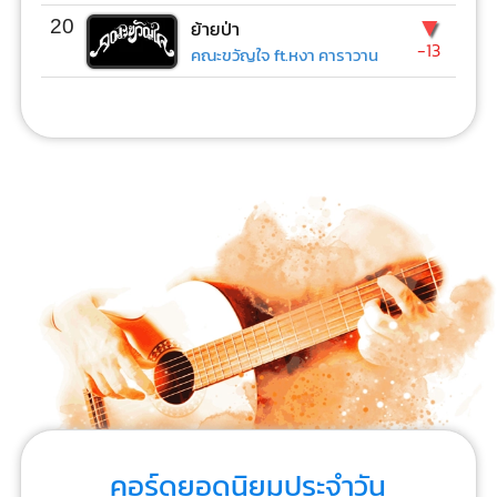
▼
20
ย้ายป่า
-13
คณะขวัญใจ ft.หงา คาราวาน
คอร์ดยอดนิยมประจำวัน