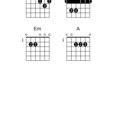
1
2
1
1
1
1
3
3
4
Em
A
O
O
O
O
X
O
O
1
1
2
3
1
2
3
Bm
G
X
O
O
O
1
1
1
1
1
2
2
3
3
4