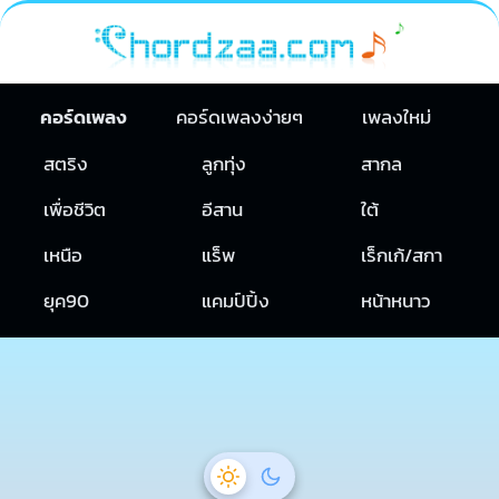
คอร์ดเพลง
คอร์ดเพลงง่ายๆ
เพลงใหม่
สตริง
ลูกทุ่ง
สากล
เพื่อชีวิต
อีสาน
ใต้
เหนือ
แร็พ
เร็กเก้/สกา
ยุค90
แคมป์ปิ้ง
หน้าหนาว