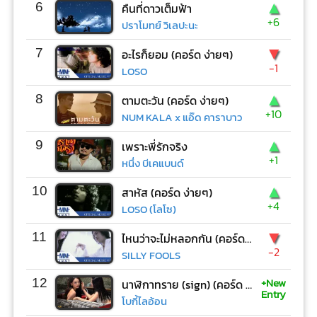
▲
6
คืนที่ดาวเต็มฟ้า
+6
ปราโมทย์ วิเลปะนะ
▼
7
อะไรก็ยอม (คอร์ด ง่ายๆ)
-1
LOSO
▲
8
ตามตะวัน (คอร์ด ง่ายๆ)
+10
NUM KALA x แอ๊ด คาราบาว
▲
9
เพราะพี่รักจริง
+1
หนึ่ง บีเคแบนด์
▲
10
สาหัส (คอร์ด ง่ายๆ)
+4
LOSO (โลโซ)
▼
11
ไหนว่าจะไม่หลอกกัน (คอร์ด ง่ายๆ)
-2
SILLY FOOLS
+New
12
นาฬิกาทราย (sign) (คอร์ด ง่ายๆ)
Entry
โบกี้ไลอ้อน