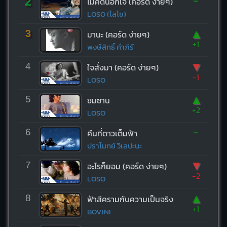
-
2
ไม่คิดนอกใจ (คอร์ด ง่ายๆ)
LOSO (โลโซ)
▲
3
มานะ (คอร์ด ง่ายๆ)
+1
พงษ์สิทธิ์ คำภีร์
▼
4
ใจสั่งมา (คอร์ด ง่ายๆ)
-1
LOSO
▲
5
ซมซาน
+2
LOSO
-
6
คืนที่ดาวเต็มฟ้า
ปราโมทย์ วิเลปะนะ
▼
7
อะไรก็ยอม (คอร์ด ง่ายๆ)
-2
LOSO
▲
8
ฟ้าสีครามกับความเป็นจริง
+1
BOVINI