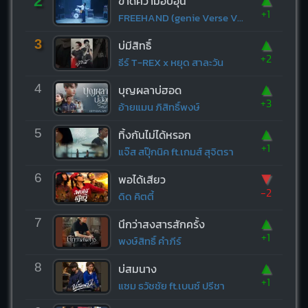
2
ขาดความอบอุ่น
+1
FREEHAND (genie Verse Vol.1)
▲
3
บ่มีสิทธิ์
+2
ธีร์ T-REX x หยุด สาละวัน
▲
4
บุญผลาบ่ฮอด
+3
อ้ายแมน ภิสิทธิ์พงษ์
▲
5
ทิ้งกันไม่ได้หรอก
+1
แจ๊ส สปุ๊กนิค ft.เกมส์ สุจิตรา
▼
6
พอได้เสียว
-2
ดิด คิตตี้
▲
7
นึกว่าสงสารสักครั้ง
+1
พงษ์สิทธิ์ คำภีร์
▲
8
บ่สมนาง
+1
แซม ธวัชชัย ft.เบนซ์ ปรีชา