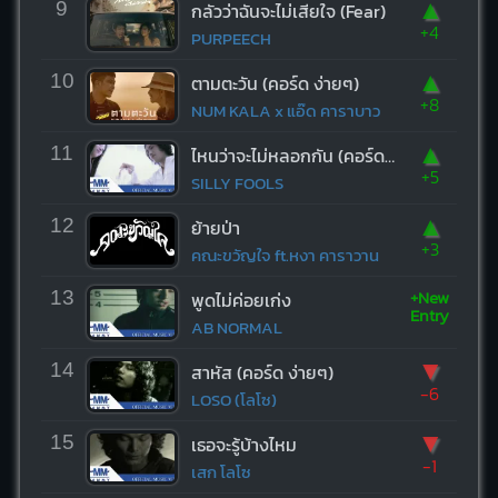
▲
9
กลัวว่าฉันจะไม่เสียใจ (Fear)
+4
PURPEECH
▲
10
ตามตะวัน (คอร์ด ง่ายๆ)
+8
NUM KALA x แอ๊ด คาราบาว
▲
11
ไหนว่าจะไม่หลอกกัน (คอร์ด ง่ายๆ)
+5
SILLY FOOLS
▲
12
ย้ายป่า
+3
คณะขวัญใจ ft.หงา คาราวาน
+New
13
พูดไม่ค่อยเก่ง
Entry
AB NORMAL
▼
14
สาหัส (คอร์ด ง่ายๆ)
-6
LOSO (โลโซ)
▼
15
เธอจะรู้บ้างไหม
-1
เสก โลโซ