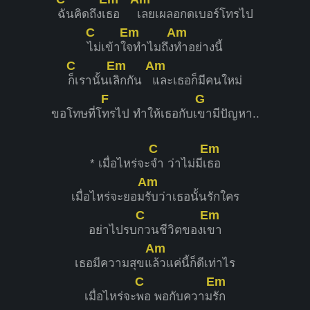
ฉันคิดถึงเ
ธอ
เลยเผลอกดเบอร์โทรไป
C
Em
Am
ไม่เข้าใ
จทำไมถึง
ทำอย่างนี้
C
Em
Am
ก็เรานั้นเ
ลิกกัน
และเธอก็มีคนใหม่
F
G
ขอโทษที่โ
ทรไป ทำให้เธอกับเ
ขามีปัญหา..
C
Em
* เมื่อไหร่จะ
จำ ว่าไม่มีเ
ธอ
Am
เมื่อไหร่จะยอม
รับว่าเธอนั้นรักใคร
C
Em
อย่าไปรบ
กวนชีวิตของเ
ขา
Am
เธอมีความสุขแ
ล้วแค่นี้ก็ดีเท่าไร
C
Em
เมื่อไหร่จะ
พอ พอกับความ
รัก