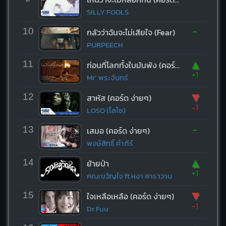
SILLY FOOLS
-
10
กลัวว่าฉันจะไม่เสียใจ (Fear)
PURPEECH
▲
11
ก่อนที่โลกทั้งใบมันพัง (คอร์ด ง่ายๆ)
+1
Mr’ พระจันทร์
▼
12
สาหัส (คอร์ด ง่ายๆ)
-1
LOSO (โลโซ)
-
13
เสมอ (คอร์ด ง่ายๆ)
พงษ์สิทธิ์ คำภีร์
▲
14
ย้ายป่า
+1
คณะขวัญใจ ft.หงา คาราวาน
▼
15
ใจเหลือเหลือ (คอร์ด ง่ายๆ)
-1
Dr.Fuu