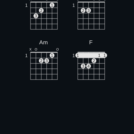
1
1
1
2
2
3
3
Am
F
X
O
O
1
1
1
1
1
1
2
3
2
3
4
G
Ebmaj7
O
O
O
X
X
1
1
1
1
2
3
3
3
3