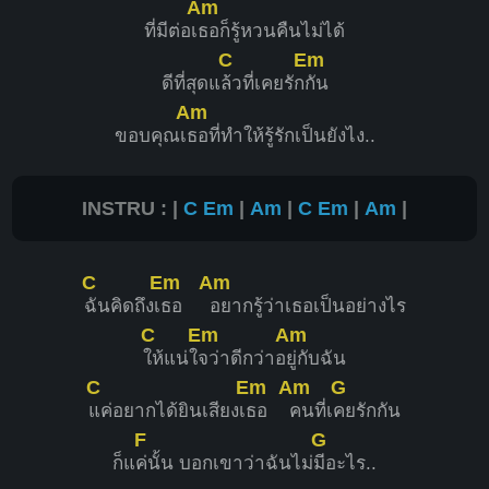
Am
ที่มีต่อเ
ธอก็รู้หวนคืนไม่ได้
C
Em
ดีที่สุดแ
ล้วที่เคยรัก
กัน
Am
ขอบคุณเ
ธอที่ทำให้รู้รักเป็นยังไง..
INSTRU : |
C
Em
|
Am
|
C
Em
|
Am
|
C
Em
Am
ฉันคิดถึงเ
ธอ
อยากรู้ว่าเธอเป็นอย่างไร
C
Em
Am
ให้แน่ใ
จว่าดีกว่าอ
ยู่กับฉัน
C
Em
Am
G
แค่อยากได้ยินเสียงเ
ธอ
คนที่เ
คยรักกัน
F
G
ก็แ
ค่นั้น บอกเขาว่าฉันไม่
มีอะไร..