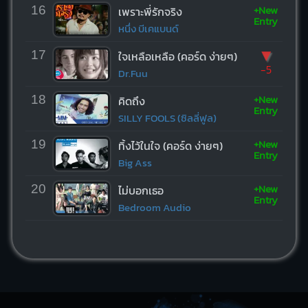
+New
16
เพราะพี่รักจริง
Entry
หนึ่ง บีเคแบนด์
▼
17
ใจเหลือเหลือ (คอร์ด ง่ายๆ)
-5
Dr.Fuu
+New
18
คิดถึง
Entry
SILLY FOOLS (ซิลลี่ฟูล)
+New
19
ทิ้งไว้ในใจ (คอร์ด ง่ายๆ)
Entry
Big Ass
+New
20
ไม่บอกเธอ
Entry
Bedroom Audio