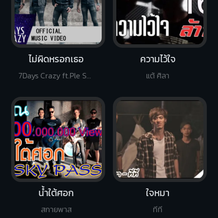
ไม่ผิดหรอกเธอ
ความไว้ใจ
7Days Crazy ft.Ple Sammy
แต้ ศิลา
น้ำใต้ศอก
ใจหมา
สกายพาส
ทีที