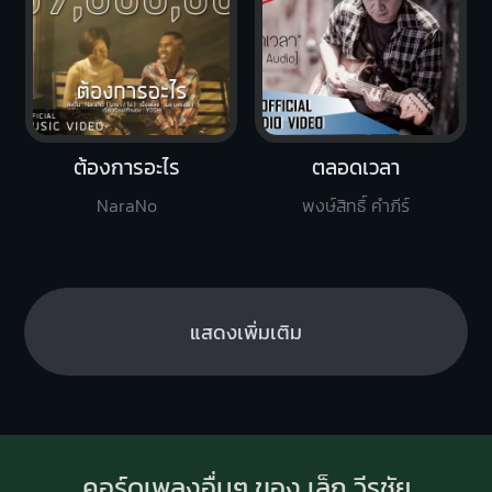
ต้องการอะไร
ตลอดเวลา
NaraNo
พงษ์สิทธิ์ คำภีร์
แสดงเพิ่มเติม
คอร์ดเพลงอื่นๆ ของ เล็ก วีรชัย