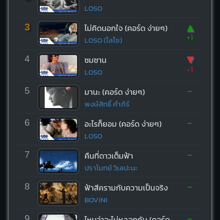
LOSO
▲
3
ไม่คิดนอกใจ (คอร์ด ง่ายๆ)
+1
LOSO (โลโซ)
▼
4
ซมซาน
-1
LOSO
-
5
มานะ (คอร์ด ง่ายๆ)
พงษ์สิทธิ์ คำภีร์
-
6
อะไรก็ยอม (คอร์ด ง่ายๆ)
LOSO
-
7
คืนที่ดาวเต็มฟ้า
ปราโมทย์ วิเลปะนะ
-
8
ฟ้าสีครามกับความเป็นจริง
BOVINI
-
9
ไหนว่าจะไม่หลอกกัน (คอร์ด ง่ายๆ)