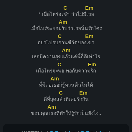
C
Em
* เมื่อไหร่จะ
จำ ว่าไม่มีเ
ธอ
Am
เมื่อไหร่จะยอม
รับว่าเธอนั้นรักใคร
C
Em
อย่าไปรบ
กวนชีวิตของเ
ขา
Am
เธอมีความสุขแ
ล้วแค่นี้ก็ดีเท่าไร
C
Em
เมื่อไหร่จะ
พอ พอกับความ
รัก
Am
ที่มีต่อเ
ธอก็รู้หวนคืนไม่ได้
C
Em
ดีที่สุดแ
ล้วที่เคยรัก
กัน
Am
ขอบคุณเ
ธอที่ทำให้รู้รักเป็นยังไง..