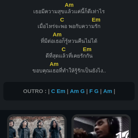
Am
เธอมีความสุขแ
ล้วแค่นี้ก็ดีเท่าไร
C
Em
เมื่อไหร่จะ
พอ พอกับความ
รัก
Am
ที่มีต่อเ
ธอก็รู้หวนคืนไม่ได้
C
Em
ดีที่สุดแ
ล้วที่เคยรัก
กัน
Am
ขอบคุณเ
ธอที่ทำให้รู้รักเป็นยังไง..
OUTRO : |
C
Em
|
Am
G
|
F
G
|
Am
|