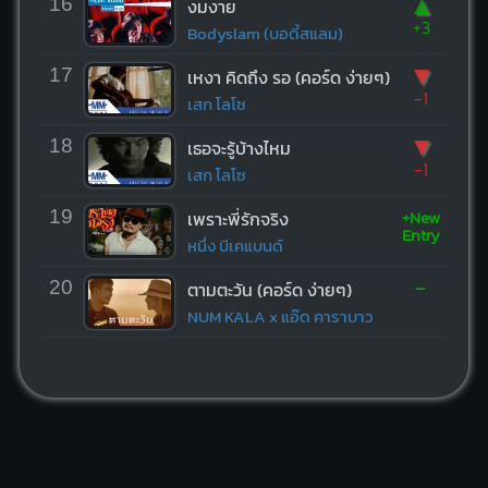
▲
16
งมงาย
+3
Bodyslam (บอดี้สแลม)
▼
17
เหงา คิดถึง รอ (คอร์ด ง่ายๆ)
-1
เสก โลโซ
▼
18
เธอจะรู้บ้างไหม
-1
เสก โลโซ
+New
19
เพราะพี่รักจริง
Entry
หนึ่ง บีเคแบนด์
-
20
ตามตะวัน (คอร์ด ง่ายๆ)
NUM KALA x แอ๊ด คาราบาว