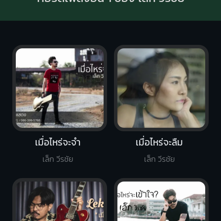
เมื่อไหร่จะจำ
เมื่อไหร่จะลืม
เล็ก วีรชัย
เล็ก วีรชัย