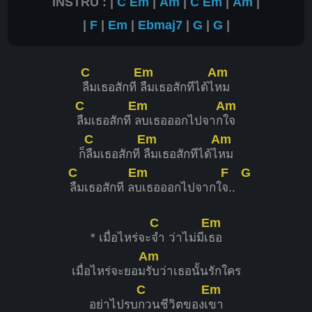
INSTRU : |
C
Em
|
Am
|
C
Em
|
Am
|
|
F
|
Em
|
Ebmaj7
|
G
|
G
|
C
Em
Am
ลืมเธอสักที
ลืมเธอสักทีได้ไ
หม
C
Em
Am
ลืมเธอสักที
ลบเธอออกไปจาก
ใจ
C
Em
Am
ก็
ลืมเธอสักที
ลืมเธอสักทีได้ไ
หม
C
Em
F
G
ลืมเธอสักที ล
บเธอออกไปจากใ
จ..
C
Em
* เมื่อไหร่จะ
จำ ว่าไม่มีเ
ธอ
Am
เมื่อไหร่จะยอม
รับว่าเธอนั้นรักใคร
C
Em
อย่าไปรบ
กวนชีวิตของเ
ขา