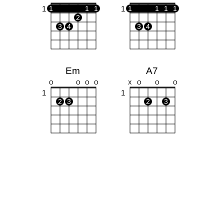
1
1
1
1
1
1
1
1
1
2
3
4
3
4
Em
A7
O
O
O
O
X
O
O
O
1
1
2
3
2
3
Dm
G
X
X
O
O
O
O
1
1
1
2
1
3
2
3