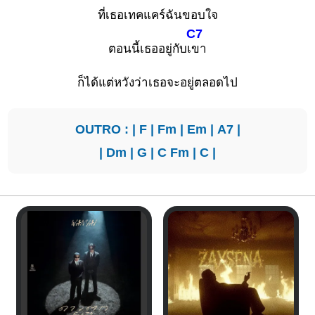
ที่เธอเทคแคร์ฉันขอบใจ
C7
ตอนนี้เธออยู่กับเ
ขา
ก็ได้แต่หวังว่าเธอจะอยู่ตลอดไป
OUTRO : |
F
|
Fm
|
Em
|
A7
|
|
Dm
|
G
|
C
Fm
|
C
|