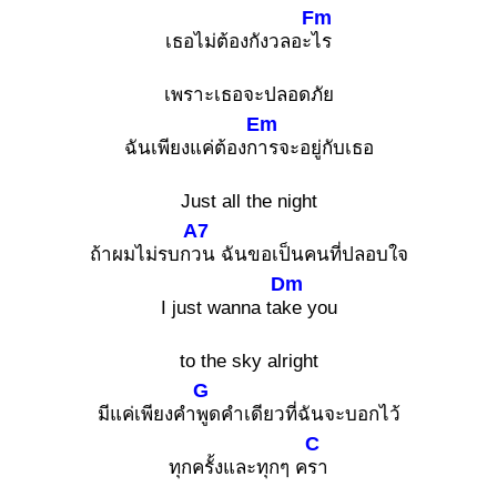
Fm
เธอไม่ต้องกังวลอะ
ไร
เพราะเธอจะปลอดภัย
Em
ฉันเพียงแค่ต้องก
ารจะอยู่กับเธอ
Just all the night
A7
ถ้าผมไม่รบก
วน ฉันขอเป็นคนที่ปลอบใจ
Dm
I just wanna ta
ke you
to the sky alright
G
มีแค่เพียงคำ
พูดคำเดียวที่ฉันจะบอกไว้
C
ทุกครั้งและทุกๆ ค
รา