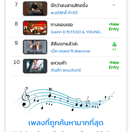
-
7
นึกว่าสงสารสักครั้ง
พงษ์สิทธิ์ คำภีร์
+New
8
ทางของเธอ
Entry
Gavin D ft.FIIXD & YOUNGOHM
▲
9
สิลืมเขาแล้วล่ะ
+1
เน็ค นฤพล ft.Wanmai
+New
10
แหวนคำ
Entry
ต้นฮัก พรมจันทร์
เพลงที่ถูกค้นหามากที่สุด