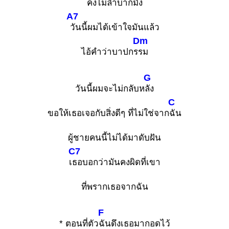
คงไม่ลำบากมั้ง
A7
วันนี้ผมได้เข้าใจมันแล้ว
Dm
ไอ้คำว่าบาปกร
รม
G
วันนี้ผมจะไม่กลับห
ลัง
C
ขอให้เธอเจอกับสิ่งดีๆ ที่ไม่ใช่จาก
ฉัน
ผู้ชายคนนี้ไม่ได้มาดับฝัน
C7
เ
ธอบอกว่ามันคงผิดที่เขา
ที่พรากเธอจากฉัน
F
* ตอนที่ตัว
ฉันดึงเธอมากอดไว้