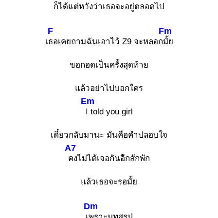
ก็ได้แต่หวังว่าเธอจะอยู่ตลอดไป
F
Fm
เ
ธอเคยถามฉันเอาไว้ Z9 จะหลอก
มั้ย
ขอกอดเป็นครั้งสุดท้าย
แล้วอย่าไปบอกใคร
Em
I told you girl
เดี๋ยวกลับมานะ มันคือคำปลอบใจ
A7
คงไม่ได้เจอกันอีกสักพัก
แล้วเธอจะรอมั้ย
Dm
เ
พราะบทสรุป