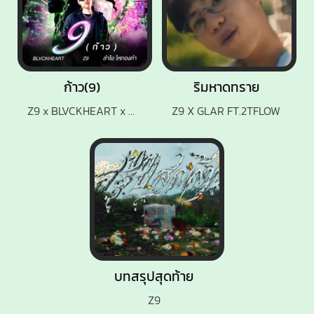
ก้าว(9)
ริมหาดทราย
Z9 x BLVCKHEART x ลำไย ไหทองคำ
Z9 X GLAR FT.2TFLOW
บทสรุปสุดท้าย
Z9