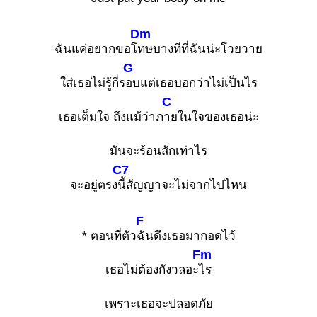
Dm
ฉันแค่อยากขอโ
ทษบางทีที่ฉันน่ะโวยวาย
G
ใส่เธอไม่รู้กี่ร
อบแต่เธอบอกว่าไม่เป็นไร
C
เธอเต็มใจ ถึงแม้ว่าภ
ายในใจของเธอน่ะ
มันจะร้อนสักเท่าไร
C7
จะอยู่ตรง
นี้สัญญาจะไม่จากไปไหน
F
* ตอนที่ตัว
ฉันดึงเธอมากอดไว้
Fm
เธอไม่ต้องกังวลอะ
ไร
เพราะเธอจะปลอดภัย