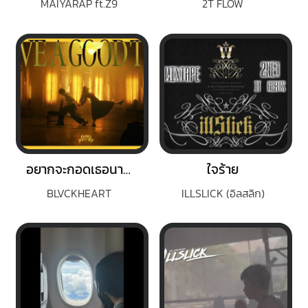
MAIYARAP ft.Z9
2T FLOW
อยากจะกอดเธอนานๆ (HAVE A GOOD TIME)
ใจร้าย
BLVCKHEART
ILLSLICK (อิลสลิก)