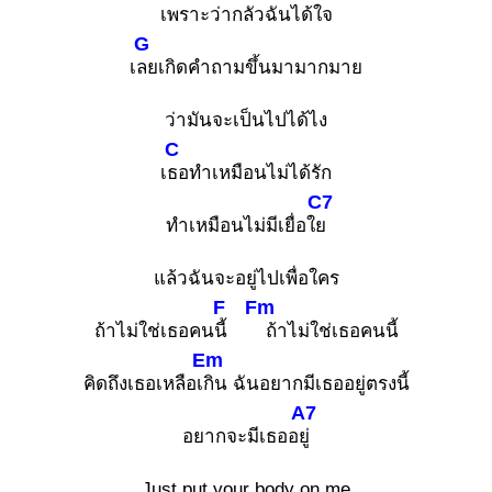
เพราะว่ากลัวฉันได้ใจ
G
เ
ลยเกิดคำถามขึ้นมามากมาย
ว่ามันจะเป็นไปได้ไง
C
เ
ธอทำเหมือนไม่ได้รัก
C7
ทำเหมือนไม่มีเยื่อใ
ย
แล้วฉันจะอยู่ไปเพื่อใคร
F
Fm
ถ้าไม่ใช่เธอคน
นี้
ถ้าไม่ใช่เธอคนนี้
Em
คิดถึงเธอเหลือเ
กิน ฉันอยากมีเธออยู่ตรงนี้
A7
อยากจะมีเธออ
ยู่
Just put your body on me