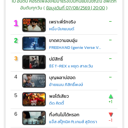
10 อันดับ คอร์ดเพลงใหม่มาแรงเป็นที่นิยมในขณะนี้ อัพเดท
อันดับทุกวัน (
ข้อมูลวันที่ 07/08/2569 | 20:00
)
-
1
เพราะพี่รักจริง
หนึ่ง บีเคแบนด์
-
2
ขาดความอบอุ่น
FREEHAND (genie Verse Vol.1)
-
3
บ่มีสิทธิ์
ธีร์ T-REX x หยุด สาละวัน
-
4
บุญผลาบ่ฮอด
อ้ายแมน ภิสิทธิ์พงษ์
▲
5
พอได้เสียว
+1
ดิด คิตตี้
▼
6
ทิ้งกันไม่ได้หรอก
-1
แจ๊ส สปุ๊กนิค ft.เกมส์ สุจิตรา