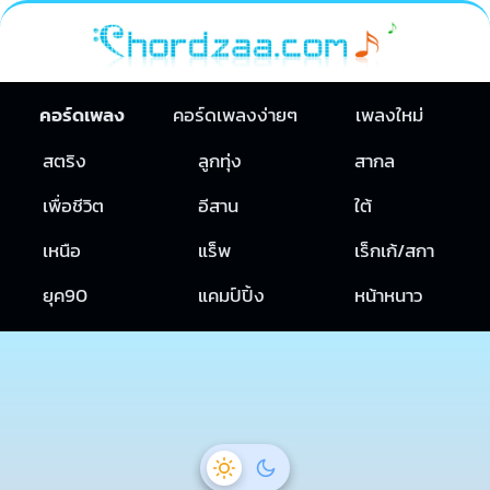
คอร์ดเพลง
คอร์ดเพลงง่ายๆ
เพลงใหม่
สตริง
ลูกทุ่ง
สากล
เพื่อชีวิต
อีสาน
ใต้
เหนือ
แร็พ
เร็กเก้/สกา
ยุค90
แคมป์ปิ้ง
หน้าหนาว