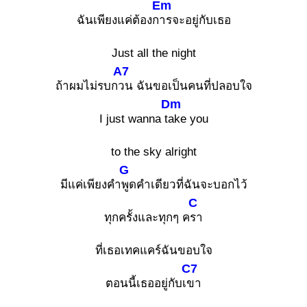
Em
ฉันเพียงแค่ต้องก
ารจะอยู่กับเธอ
Just all the night
A7
ถ้าผมไม่รบก
วน ฉันขอเป็นคนที่ปลอบใจ
Dm
I just wanna t
ake you
to the sky alright
G
มีแค่เพียงคำ
พูดคำเดียวที่ฉันจะบอกไว้
C
ทุกครั้งและทุกๆ ค
รา
ที่เธอเทคแคร์ฉันขอบใจ
C7
ตอนนี้เธออยู่กับเ
ขา