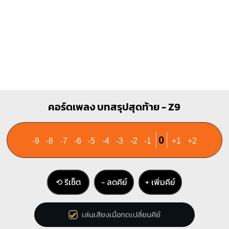
C
C7
X
O
O
X
O
1
1
1
1
2
2
3
3
4
คอร์ดเพลง บทสรุปสุดท้าย - Z9
0
-9
-8
-7
-6
-5
-4
-3
-2
-1
+1
+2
⟲ รีเซ็ต
− ลดคีย์
+ เพิ่มคีย์
เล่นเสียงเมื่อกดเปลี่ยนคีย์