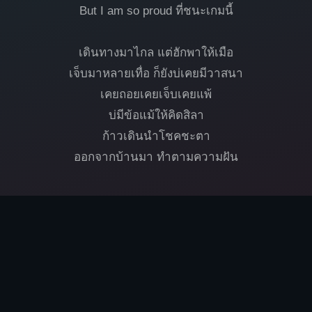
But I am so proud ที่ชนะเกมนี้
เดินทางมาไกล แต่ฮักพาให้เมือ
เจ็บมาหลายเทื่อ ก็ยังบ่เคยมีวาสนา
เคยถอยเคยเจ็บเคยแพ้
บ่มีข้อแม้ให้คิดสิลา
ก้าวเดินนำโชคชะตา
ออกจากบ้านมา ทำตามความฝัน