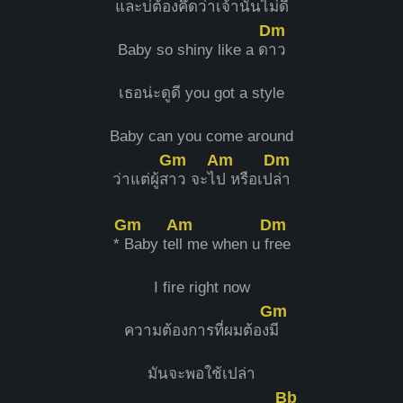
และบ่ต้องคึดว่าเจ้านั้นไ
ม่ดี
Dm
Baby so shiny like a ด
าว
เธอน่ะดูดี you got a style
Baby can you come around
Gm
Am
Dm
ว่าแต่ผู้ส
าว จะไ
ป หรือเป
ล่า
Gm
Am
Dm
*
Baby te
ll me when u f
ree
I fire right now
Gm
ความต้องการที่ผมต้อง
มี
มันจะพอใช้เปล่า
Bb