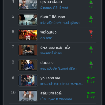
▲
4
บุญผลาบ่ฮอด
+3
อ้ายแมน ภิสิทธิ์พงษ์
▲
5
ทิ้งกันไม่ได้หรอก
+1
แจ๊ส สปุ๊กนิค ft.เกมส์ สุจิตรา
▼
6
พอได้เสียว
-2
ดิด คิตตี้
▲
7
นึกว่าสงสารสักครั้ง
+1
พงษ์สิทธิ์ คำภีร์
▲
8
บ่สมนาง
+1
แซม ธวัชชัย ft.เบนซ์ ปรีชา
+New
9
you and me
Entry
แกนฮาว่า ft.Noi Naa YONLAPA
+New
10
สิลืมเขาแล้วล่ะ
Entry
เน็ค นฤพล ft.Wanmai