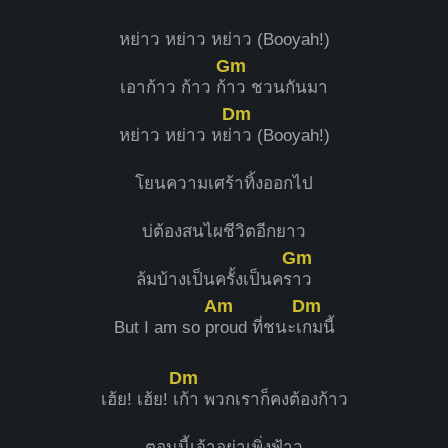
หย่าว หย่าว หย่าว (Booyah!)
Gm
เอาก้าว ก้าว ก้
าว ชวนกันมา
Dm
หย่าว หย่าว หย่
าว (Booyah!)
โยนความเศร้าทิ้งออกไป
บ่ต้องสนไผชีวิตอีกยาว
Gm
ล้มบ้างเป็นครั้งเป็นคร
าว
Am
Dm
But I am so p
roud ที่ชนะเ
กมนี้
Dm
​เฮ้ย! เฮ้ย! เ
ก้า พวกเราก็คงต้องก้าว
ตอนนี้เจ้าอย่าเพิ่งฟ้าว