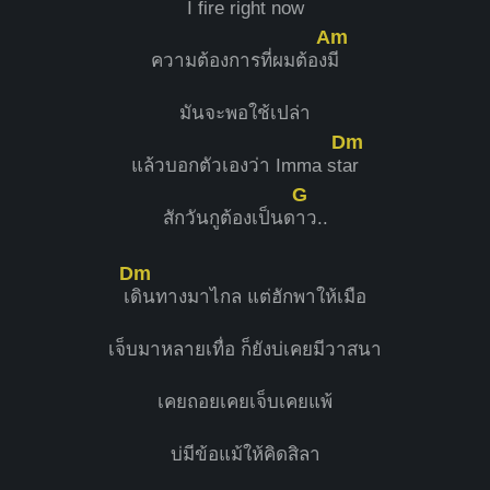
I fire right now
Am
ความต้องการที่ผมต้อง
มี
มันจะพอใช้เปล่า
Dm
แล้วบอกตัวเองว่า Imma st
ar
G
สักวันกูต้องเป็นด
าว..
Dm
เ
ดินทางมาไกล แต่ฮักพาให้เมือ
เจ็บมาหลายเทื่อ ก็ยังบ่เคยมีวาสนา
เคยถอยเคยเจ็บเคยแพ้
บ่มีข้อแม้ให้คิดสิลา