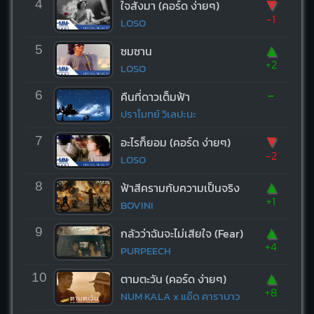
▼
4
ใจสั่งมา (คอร์ด ง่ายๆ)
-1
LOSO
▲
5
ซมซาน
+2
LOSO
-
6
คืนที่ดาวเต็มฟ้า
ปราโมทย์ วิเลปะนะ
▼
7
อะไรก็ยอม (คอร์ด ง่ายๆ)
-2
LOSO
▲
8
ฟ้าสีครามกับความเป็นจริง
+1
BOVINI
▲
9
กลัวว่าฉันจะไม่เสียใจ (Fear)
+4
PURPEECH
▲
10
ตามตะวัน (คอร์ด ง่ายๆ)
+8
NUM KALA x แอ๊ด คาราบาว