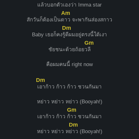
แล้วบอกตัวเองว่า Imma st
ar
Am
สักวันก็ต้องเป็นด
าว ​จะพากันส่องสกาว
Dm
Baby เธอก็คงรู้
ดีผมอยู่ตรงนี้ใต้เงา
Gm
ชัยชนะด้วยถ้อยว
ลี
คือผมคนนี้ right now
Dm
​เ
อาก้าว ก้าว ก้าว ชวนกันมา
หย่าว หย่าว หย่าว (Booyah!)
Gm
เอาก้าว ก้าว ก้
าว ชวนกันมา
Dm
หย่าว หย่าว หย่
าว (Booyah!)