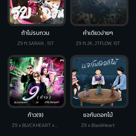
ถ้าไม่รบกวน
คำเดียวง่ายๆ
Z9 ft.SARAN , 1ST
Z9 ft.2K, 2TFLOW, 1ST
ก้าว(9)
แจกันดอกไม้
Z9 x BLVCKHEART x ลำไย ไหทองคำ
Z9 x BlackHeart