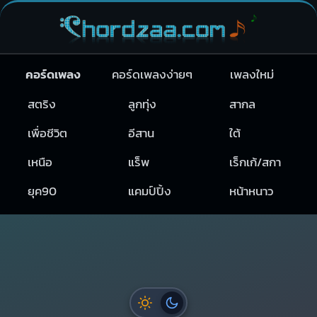
คอร์ดเพลง
คอร์ดเพลงง่ายๆ
เพลงใหม่
สตริง
ลูกทุ่ง
สากล
เพื่อชีวิต
อีสาน
ใต้
เหนือ
แร็พ
เร็กเก้/สกา
ยุค90
แคมป์ปิ้ง
หน้าหนาว