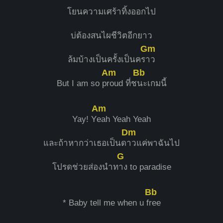
โยนความเศร้าทิ้งออกไป
บ่ต้องสนไผชีวิตอีกยาว
Gm
ล้มบ้างเป็นครั้งเป็นคร
าว
Am
Bb
But I am so p
roud ที่ช
นะเกมนี้
Am
Yay! Y
eah Yeah Yeah
Dm
​และถ้าหากว่าเธอเป็นด
าวแค่พาฉันไป
G
โปรดช่วยส่องนำท
าง to paradise
Bb
​* Baby tell me when u f
ree