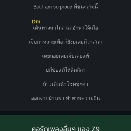
But I am so proud ที่ชนะเกมนี้
Dm
เ
ดินทางมาไกล แต่ฮักพาให้เมือ
เจ็บมาหลายเทื่อ ก็ยังบ่เคยมีวาสนา
เคยถอยเคยเจ็บเคยแพ้
บ่มีข้อแม้ให้คิดสิลา
ก้าวเดินนำโชคชะตา
ออกจากบ้านมา ทำตามความฝัน
คอร์ดเพลงอื่นๆ ของ Z9