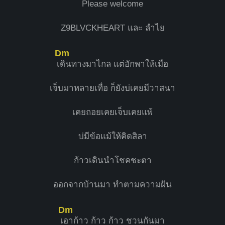
Please welcome
Z9BLVCKHEART และ ลำไย
Dm
เ
ดินทางมาไกล แต่ฮักพาให้เมือ
เจ็บมาหลายเทื่อ ก็ยังบ่เคยมีวาสนา
เคยถอยเคยเจ็บเคยแพ้
บ่มีข้อแม้ให้คิดสิลา
ก้าวเดินนำโชคชะตา
ออกจากบ้านมา ทำตามความฝัน
Dm
เ
อาก้าว ก้าว ก้าว ชวนกันมา